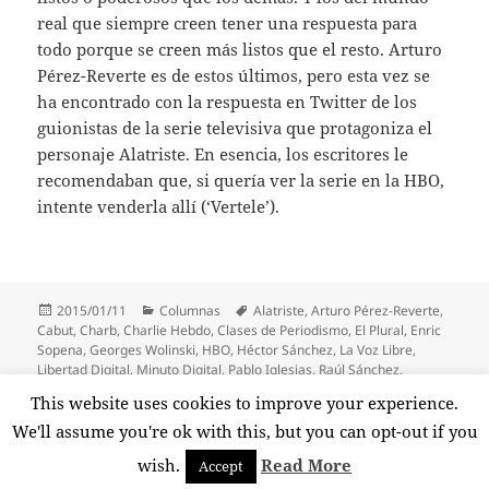
real que siempre creen tener una respuesta para
todo porque se creen más listos que el resto. Arturo
Pérez-Reverte es de estos últimos, pero esta vez se
ha encontrado con la respuesta en Twitter de los
guionistas de la serie televisiva que protagoniza el
personaje Alatriste. En esencia, los escritores le
recomendaban que, si quería ver la serie en la HBO,
intente venderla allí (‘Vertele’).
Publicado
Categorías
Etiquetas
2015/01/11
Columnas
Alatriste
,
Arturo Pérez-Reverte
,
el
Cabut
,
Charb
,
Charlie Hebdo
,
Clases de Periodismo
,
El Plural
,
Enric
Sopena
,
Georges Wolinski
,
HBO
,
Héctor Sánchez
,
La Voz Libre
,
Libertad Digital
,
Minuto Digital
,
Pablo Iglesias
,
Raúl Sánchez
,
Santiago Abascal
,
Tania Sánchez
,
Telecinco
,
Tignous
,
Twitter
,
This website uses cookies to improve your experience.
Vertele
,
Willy Toledo
We'll assume you're ok with this, but you can opt-out if you
wish.
Read More
Accept
Funciona gracias a WordPress