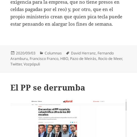
exigencia para la empresa, que no tiene presos en
celdas pagadas por el reo) y, por otro, que en el
propio ministerio crean que quien pica tecla puede
estar pensando en alargar los fines de semana.
Publicado
Categorías
Etiquetas
2020/09/03
Columnas
David Herranz
,
Fernando
el
Aramburu
,
Francisco Franco
,
HBO
,
Pazo de Meirás
,
Rocío de Meer
,
Twitter
,
Vozpópuli
El PP se derrumba