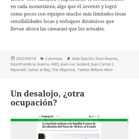
en cada instantánea, algo que él inventó y logró
como pocos con equipos mucho más limitados (esas
sensibilidades locas y enfoques dinámicos que
llevan ahora las cámaras) que los actuales.
Publicado
Categorías
Etiquetas
2022/09/18
Columnas
Aïda Gascón
,
Dani Álvarez
,
el
Descifrando la Guerra
,
HBO
,
Jean-Luc Godard
,
Juan Carlos I
,
Niporwifi
,
Salvar al Rey
,
The Objective
,
Twitter
,
William Klein
Un desalojo, ¿otra
ocupación?