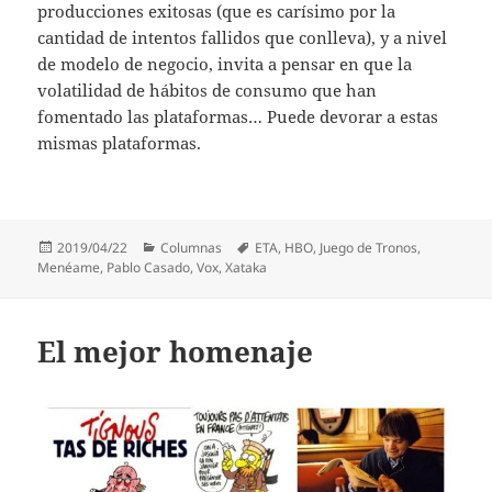
producciones exitosas (que es carísimo por la
cantidad de intentos fallidos que conlleva), y a nivel
de modelo de negocio, invita a pensar en que la
volatilidad de hábitos de consumo que han
fomentado las plataformas… Puede devorar a estas
mismas plataformas.
Publicado
Categorías
Etiquetas
2019/04/22
Columnas
ETA
,
HBO
,
Juego de Tronos
,
el
Menéame
,
Pablo Casado
,
Vox
,
Xataka
El mejor homenaje