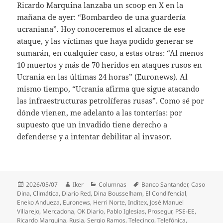
Ricardo Marquina lanzaba un scoop en X en la
mañana de ayer: “Bombardeo de una guardería
ucraniana”. Hoy conoceremos el alcance de ese
ataque, y las víctimas que haya podido generar se
sumarán, en cualquier caso, a estas otras: “Al menos
10 muertos y más de 70 heridos en ataques rusos en
Ucrania en las últimas 24 horas” (Euronews). Al
mismo tiempo, “Ucrania afirma que sigue atacando
las infraestructuras petrolíferas rusas”. Como sé por
dónde vienen, me adelanto a las tonterías: por
supuesto que un invadido tiene derecho a
defenderse y a intentar debilitar al invasor.
Publicado
Autor
Categorías
Etiquetas
2026/05/07
Iker
Columnas
Banco Santander
,
Caso
el
Dina
,
Climática
,
Diario Red
,
Dina Bousselham
,
El Condifencial
,
Eneko Andueza
,
Euronews
,
Herri Norte
,
Inditex
,
José Manuel
Villarejo
,
Mercadona
,
OK Diario
,
Pablo Iglesias
,
Prosegur
,
PSE-EE
,
Ricardo Marquina
,
Rusia
,
Sergio Ramos
,
Telecinco
,
Telefónica
,