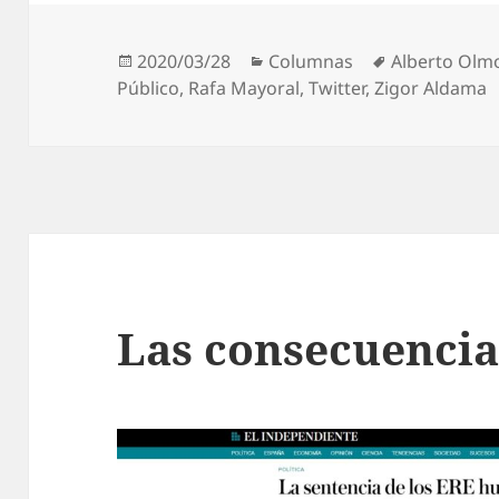
Publicado
Categorías
Etiquetas
2020/03/28
Columnas
Alberto Olm
el
Público
,
Rafa Mayoral
,
Twitter
,
Zigor Aldama
Las consecuencia