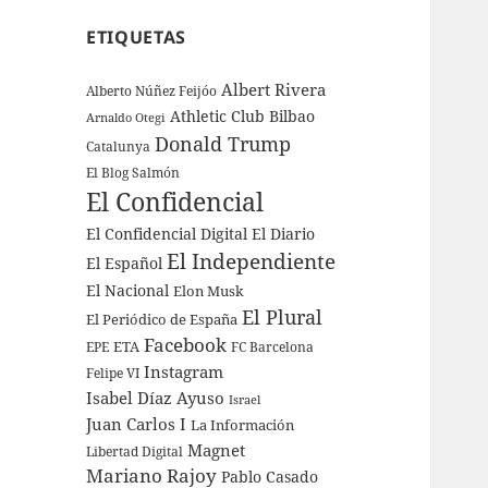
ETIQUETAS
Albert Rivera
Alberto Núñez Feijóo
Athletic Club Bilbao
Arnaldo Otegi
Donald Trump
Catalunya
El Blog Salmón
El Confidencial
El Confidencial Digital
El Diario
El Independiente
El Español
El Nacional
Elon Musk
El Plural
El Periódico de España
Facebook
ETA
EPE
FC Barcelona
Instagram
Felipe VI
Isabel Díaz Ayuso
Israel
Juan Carlos I
La Información
Magnet
Libertad Digital
Mariano Rajoy
Pablo Casado