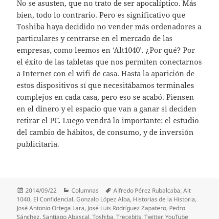
No se asusten, que no trato de ser apocalíptico. Más
bien, todo lo contrario. Pero es significativo que
Toshiba haya decidido no vender más ordenadores a
particulares y centrarse en el mercado de las
empresas, como leemos en ‘Alt1040’. ¿Por qué? Por
el éxito de las tabletas que nos permiten conectarnos
a Internet con el wifi de casa. Hasta la aparición de
estos dispositivos sí que necesitábamos terminales
complejos en cada casa, pero eso se acabó. Piensen
en el dinero y el espacio que van a ganar si deciden
retirar el PC. Luego vendrá lo importante: el estudio
del cambio de hábitos, de consumo, y de inversión
publicitaria.
Publicado
Categorías
Etiquetas
2014/09/22
Columnas
Alfredo Pérez Rubalcaba
,
Alt
el
1040
,
El Confidencial
,
Gonzalo López Alba
,
Historias de la Historia
,
José Antonio Ortega Lara
,
José Luis Rodríguez Zapatero
,
Pedro
Sánchez
,
Santiago Abascal
,
Toshiba
,
Trecebits
,
Twitter
,
YouTube