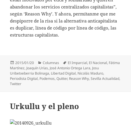
abandonar los servicios centralizados capitalistas”,
según ‘Reason Why’. Y ahora, permítanme que me
despiporre de la risa si la alternativa anticapitalista
es duplicar, línea de código por línea de código, las
estructuras capitalistas.
Publicado
Categorías
Etiquetas
2015/01/20
Columnas
El Imparcial
,
El Nacional
,
Fátima
el
Martínez
,
Joaquín Urías
,
José Antonio Ortega Lara
,
Josu
Uribetxeberria Bolinaga
,
Libertad Digital
,
Nicolás Maduro
,
Periodista Digital
,
Podemos
,
Quitter
,
Reason Why
,
Sevilla Actualidad
,
Twitter
Urkullu y el pleno