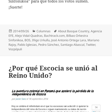
Sinfonikoa” para que todos los votos sumen.
¡Suerte!
Publicado
Categorías
Etiquetas
2014/09/26
Columnas
About Basque Country
,
Agencia
el
EFE
,
Alejo Vidal-Quadras
,
Bachtrack.com
,
Bilbao Orkestra
Sinfonikoa
,
BOS
,
Iñigo Urkullu
,
José Antonio Ortega Lara
,
Mariano
Rajoy
,
Pablo Iglesias
,
Pedro Sánchez
,
Santiago Abascal
,
Twitter
,
Vozpópuli
¿Por qué Escocia se unió al
Reino Unido?