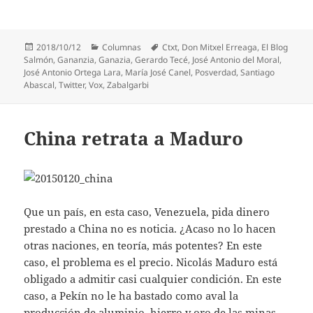
Publicado
Categorías
Etiquetas
2018/10/12
Columnas
Ctxt
,
Don Mitxel Erreaga
,
El Blog
el
Salmón
,
Gananzia
,
Ganazia
,
Gerardo Tecé
,
José Antonio del Moral
,
José Antonio Ortega Lara
,
María José Canel
,
Posverdad
,
Santiago
Abascal
,
Twitter
,
Vox
,
Zabalgarbi
China retrata a Maduro
Que un país, en esta caso, Venezuela, pida dinero
prestado a China no es noticia. ¿Acaso no lo hacen
otras naciones, en teoría, más potentes? En este
caso, el problema es el precio. Nicolás Maduro está
obligado a admitir casi cualquier condición. En este
caso, a Pekín no le ha bastado como aval la
producción de aluminio, hierro y oro de las minas