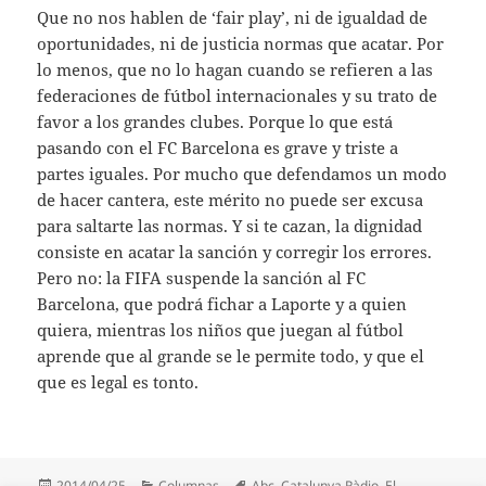
Que no nos hablen de ‘fair play’, ni de igualdad de
oportunidades, ni de justicia normas que acatar. Por
lo menos, que no lo hagan cuando se refieren a las
federaciones de fútbol internacionales y su trato de
favor a los grandes clubes. Porque lo que está
pasando con el FC Barcelona es grave y triste a
partes iguales. Por mucho que defendamos un modo
de hacer cantera, este mérito no puede ser excusa
para saltarte las normas. Y si te cazan, la dignidad
consiste en acatar la sanción y corregir los errores.
Pero no: la FIFA suspende la sanción al FC
Barcelona, que podrá fichar a Laporte y a quien
quiera, mientras los niños que juegan al fútbol
aprende que al grande se le permite todo, y que el
que es legal es tonto.
Publicado
Categorías
Etiquetas
2014/04/25
Columnas
Abc
,
Catalunya Ràdio
,
El