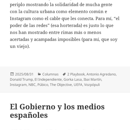
periplo mostrando la solidaridad de mucha gente
con la cultura urbana como elemento común e
Instagram como el cable que les conecta. Para mí, “el
poder de las redes” (esa horterada) es justo lo que
nos han mostrado entre rimas más o menos
acertadas y acampadas imposibles (para mí, que soy
un viejo).
Publicado
Categorías
Etiquetas
2025/08/31
Columnas
2 Playbook
,
Antonio Agredano
,
el
Donald Trump
,
El Independiente
,
Gorka Lasa
,
Ibai Martín
,
Instagram
,
NBC
,
Púbico
,
The Objective
,
UEFA
,
Vozpópuli
El Gobierno y los medios
españoles