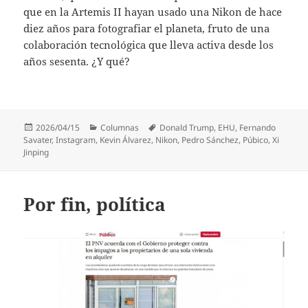
que en la Artemis II hayan usado una Nikon de hace
diez años para fotografiar el planeta, fruto de una
colaboración tecnológica que lleva activa desde los
años sesenta. ¿Y qué?
Publicado
Categorías
Etiquetas
2026/04/15
Columnas
Donald Trump
,
EHU
,
Fernando
el
Savater
,
Instagram
,
Kevin Álvarez
,
Nikon
,
Pedro Sánchez
,
Púbico
,
Xi
Jinping
Por fin, política