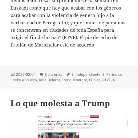
hemos leído cosas sorprendentes esta semana en
Euskadi como que hay que acabar con los géneros
para acabar con la violencia de género (ojo a la
barbaridad de Perogrullo); y que “miles de personas
se concentran en ciudades de toda España para
exigir el fin de la caza” (RTVE). El pie derecho de
Froilán de Marichalar está de acuerdo.
Publicado
Categorías
Etiquetas
2026/02/04
Columnas
El Independiente
,
El Periódico
,
el
Eneko Andueza
,
Ione Belarra
,
Irene Montero
,
Púbico
,
RTVE
,
X
Lo que molesta a Trump