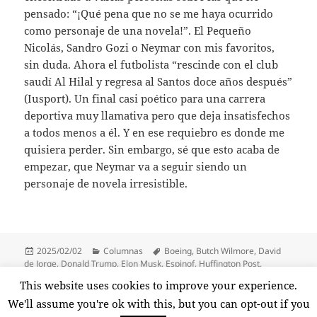
pensado: “¡Qué pena que no se me haya ocurrido
como personaje de una novela!”. El Pequeño
Nicolás, Sandro Gozi o Neymar con mis favoritos,
sin duda. Ahora el futbolista “rescinde con el club
saudí Al Hilal y regresa al Santos doce años después”
(Iusport). Un final casi poético para una carrera
deportiva muy llamativa pero que deja insatisfechos
a todos menos a él. Y en ese requiebro es donde me
quisiera perder. Sin embargo, sé que esto acaba de
empezar, que Neymar va a seguir siendo un
personaje de novela irresistible.
Publicado
Categorías
Etiquetas
2025/02/02
Columnas
Boeing
,
Butch Wilmore
,
David
el
de Jorge
,
Donald Trump
,
Elon Musk
,
Espinof
,
Huffington Post
,
Instagram
,
Iusport
,
Microsiervos
,
Neymar
,
SpaceX
,
Star Wars
,
Suni
This website uses cookies to improve your experience.
Williams
,
Tiktok
,
Tripulación Perdida
,
Voz.us
We'll assume you're ok with this, but you can opt-out if you