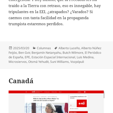
traído a la Tierra con retraso, eso es innegable, hay
tripulantes en la EEI, ¿atrapados? ¿Varados? Si
caemos con tanta facilidad en la propaganda
trumpista estaremos perdidos.
Publicado
Categorías
Etiquetas
2025/03/20
Columnas
Alberto Luceño
,
Alberto Núñez
el
Feijóo
,
Ben Gvir
,
Benjamín Netanyahu
,
Butch Wilmore
,
El Periódico
de España
,
EPE
,
Estación Espacial Internacional
,
Luis Medina
,
Microsiervos
,
Otsmá Yehudit
,
Suni Williams
,
Vozpópuli
Canadá