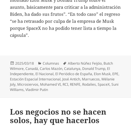
asunto, básicamente para criticar a la administración
Biden, ha dado sus frutos”. “En todo caso” el regreso
“se ha retrasado por culpa de la empresa de Musk
porque SpaceX no ha podido tener lista a tiempo la
cápsula”.
Publicado
Categorías
Etiquetas
2025/03/18
Columnas
Alberto Núñez Feijóo
,
Butch
el
Wilmore
,
Canadá
,
Carlos Mazón
,
Catalunya
,
Donald Trump
,
El
Independiente
,
El Nacional
,
El Periódico de España
,
Elon Musk
,
EPE
,
Estación Espacial Internacional
,
José Antich
,
Marruecos
,
Mélanie
Joly
,
Microsiervos
,
Mohamed VI
,
RCI
,
RENFE
,
Rodalies
,
SpaceX
,
Suni
Williams
,
Vladímir Putin
Los negocios no se hacen
solos, hay que hacerlos