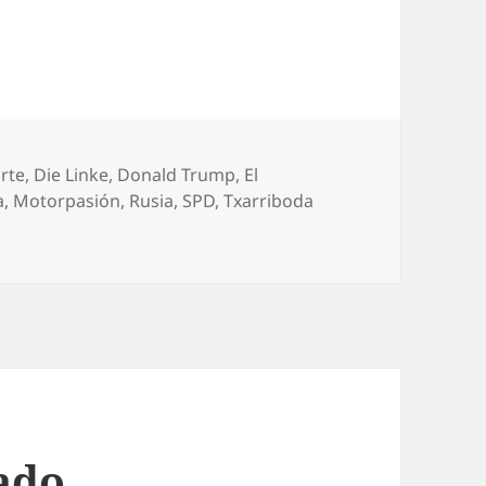
rte
,
Die Linke
,
Donald Trump
,
El
a
,
Motorpasión
,
Rusia
,
SPD
,
Txarriboda
ado