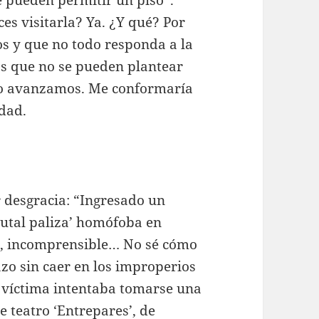
es visitarla? Ya. ¿Y qué? Por
s y que no todo responda a la
as que no se pueden plantear
no avanzamos. Me conformaría
idad.
r desgracia: “Ingresado un
rutal paliza’ homófoba en
le, incomprensible… No sé cómo
zo sin caer en los improperios
a víctima intentaba tomarse una
de teatro ‘Entrepares’, de