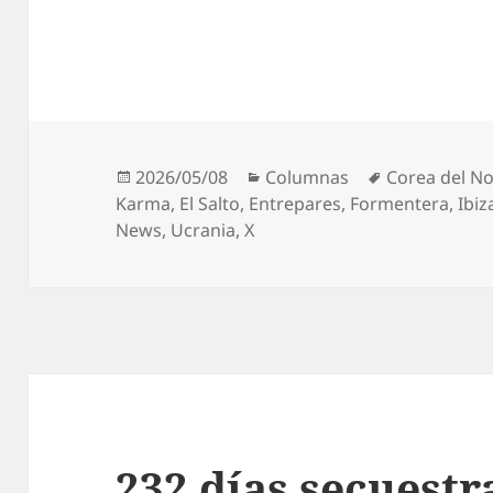
Publicado
Categorías
Etiquetas
2026/05/08
Columnas
Corea del No
el
Karma
,
El Salto
,
Entrepares
,
Formentera
,
Ibiz
News
,
Ucrania
,
X
232 días secuestr