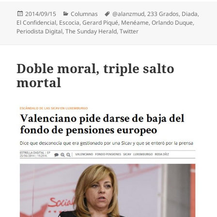
Publicado
Categorías
Etiquetas
2014/09/15
Columnas
@alanzmud
,
233 Grados
,
Diada
,
el
El Confidencial
,
Escocia
,
Gerard Piqué
,
Menéame
,
Orlando Duque
,
Periodista Digital
,
The Sunday Herald
,
Twitter
Doble moral, triple salto
mortal