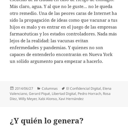
Más claro, agua. Y al que no le guste… no le queda
otro remedio. Una de las peores caras de Internet ha
sido la propagación de ideas como que vacunar a tus
hijos es malo y es entrar en el juego de las empresas
farmacéuticas y los estados controladores. Nada más
lejos de la realidad: las vacunas evitan
enfermedades y pandemias. Y quienes no son
capaces de entenderlo encontrarán en Nueva York
un sólido argumento para empezar a hacerlo.
Publicado
Categorías
Etiquetas
2014/06/27
Columnas
El Confidencial Digital
,
Elena
el
Valenciano
,
Gerard Piqué
,
Libertad Digital
,
Pedro Horrach
,
Rosa
Díez
,
Willy Meyer
,
Xabi Alonso
,
Xavi Hernández
¿Y quién lo genera?