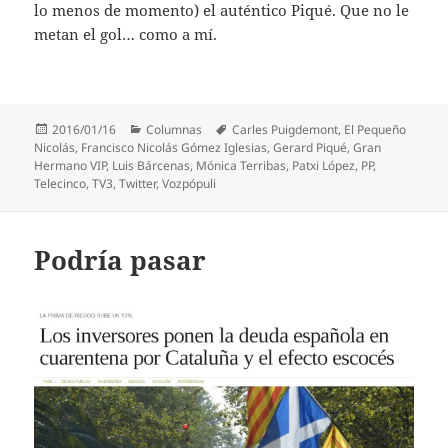
lo menos de momento) el auténtico Piqué. Que no le
metan el gol… como a mí.
Publicado
Categorías
Etiquetas
2016/01/16
Columnas
Carles Puigdemont
,
El Pequeño
el
Nicolás
,
Francisco Nicolás Gómez Iglesias
,
Gerard Piqué
,
Gran
Hermano VIP
,
Luis Bárcenas
,
Mónica Terribas
,
Patxi López
,
PP
,
Telecinco
,
TV3
,
Twitter
,
Vozpópuli
Podría pasar