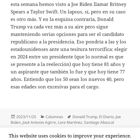
esta semana hemos visto a Joe Biden llamar Britney
Spears a Taylor Swift. Un lapsus, sí, pero en su caso
es otro más. Y en la esquina contraria, Donald
Trump va cada vez más a su aire pero sigue
manteniendo serias opciones para ser el candidato
republicano a la presidencia. Eso pondría a las y los
estadounidenses ante una tesitura terrorífica: elegir
en 2024 entre un presidente (que lo normal es que
se presente a la reelección) que hoy tiene 81 años y
un aspirante que también lo fue y que hoy tiene 77
años. Entiendo que los 50 sean los nuevos 40, pero
esas edades son excesivas para el cargo.
Publicado
Categorías
Etiquetas
2023/11/25
Columnas
Donald Trump
,
El Diario
,
Joe
el
Biden
,
José Antonio Agirre
,
Lore Martínez
,
Santiago Abascal
Paginación
This website uses cookies to improve your experience.
PÁGINA
2