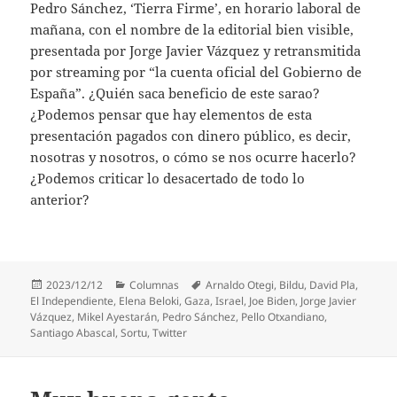
Pedro Sánchez, ‘Tierra Firme’, en horario laboral de
mañana, con el nombre de la editorial bien visible,
presentada por Jorge Javier Vázquez y retransmitida
por streaming por “la cuenta oficial del Gobierno de
España”. ¿Quién saca beneficio de este sarao?
¿Podemos pensar que hay elementos de esta
presentación pagados con dinero público, es decir,
nosotras y nosotros, o cómo se nos ocurre hacerlo?
¿Podemos criticar lo desacertado de todo lo
anterior?
Publicado
Categorías
Etiquetas
2023/12/12
Columnas
Arnaldo Otegi
,
Bildu
,
David Pla
,
el
El Independiente
,
Elena Beloki
,
Gaza
,
Israel
,
Joe Biden
,
Jorge Javier
Vázquez
,
Mikel Ayestarán
,
Pedro Sánchez
,
Pello Otxandiano
,
Santiago Abascal
,
Sortu
,
Twitter