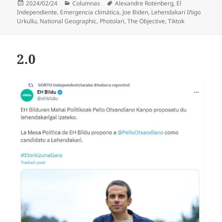
Publicado
Categorías
Etiquetas
2024/02/24
Columnas
Alexandre Rotenberg
,
El
el
Independiente
,
Emergencia climática
,
Joe Biden
,
Lehendakari Iñigo
Urkullu
,
National Geographic
,
Photolari
,
The Objective
,
Tiktok
2.0