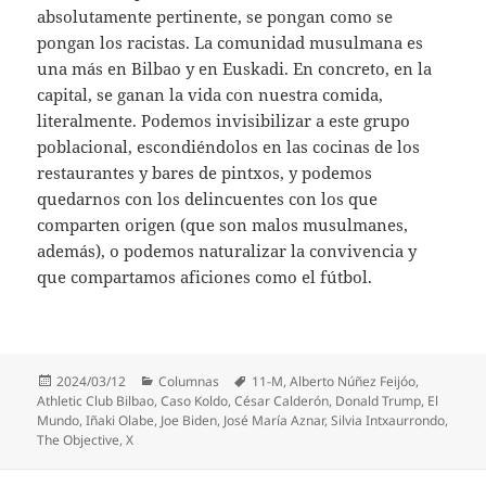
absolutamente pertinente, se pongan como se
pongan los racistas. La comunidad musulmana es
una más en Bilbao y en Euskadi. En concreto, en la
capital, se ganan la vida con nuestra comida,
literalmente. Podemos invisibilizar a este grupo
poblacional, escondiéndolos en las cocinas de los
restaurantes y bares de pintxos, y podemos
quedarnos con los delincuentes con los que
comparten origen (que son malos musulmanes,
además), o podemos naturalizar la convivencia y
que compartamos aficiones como el fútbol.
Publicado
Categorías
Etiquetas
2024/03/12
Columnas
11-M
,
Alberto Núñez Feijóo
,
el
Athletic Club Bilbao
,
Caso Koldo
,
César Calderón
,
Donald Trump
,
El
Mundo
,
Iñaki Olabe
,
Joe Biden
,
José María Aznar
,
Silvia Intxaurrondo
,
The Objective
,
X