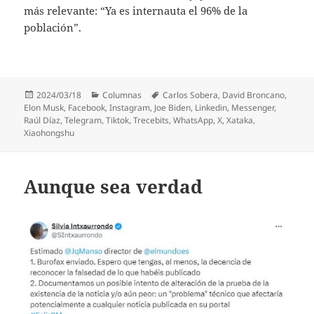
más relevante: “Ya es internauta el 96% de la
población”.
Publicado
Categorías
Etiquetas
2024/03/18
Columnas
Carlos Sobera
,
David Broncano
,
el
Elon Musk
,
Facebook
,
Instagram
,
Joe Biden
,
Linkedin
,
Messenger
,
Raúl Díaz
,
Telegram
,
Tiktok
,
Trecebits
,
WhatsApp
,
X
,
Xataka
,
Xiaohongshu
Aunque sea verdad