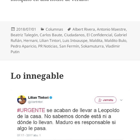
Publicado
Categorías
Etiquetas
2018/07/01
Columnas
Albert Rivera
,
Antonio Maestre
,
el
Beatriz Talegón
,
Carlos Baute
,
Ciudadanos
,
El Confidencial
,
Gabriel
Rufián
,
Hernani
,
Lilian Tintori
,
Luis Intxauspe
,
Maldita
,
Maldito Bulo
,
Pedro Aparicio
,
PR Noticias
,
San Fermín
,
Sokamuturra
,
Vladímir
Putin
Lo innegable