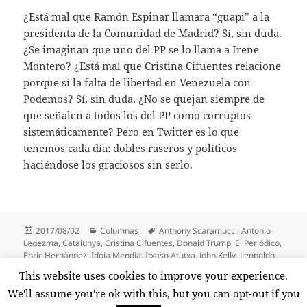
¿Está mal que Ramón Espinar llamara “guapi” a la
presidenta de la Comunidad de Madrid? Sí, sin duda.
¿Se imaginan que uno del PP se lo llama a Irene
Montero? ¿Está mal que Cristina Cifuentes relacione
porque sí la falta de libertad en Venezuela con
Podemos? Sí, sin duda. ¿No se quejan siempre de
que señalen a todos los del PP como corruptos
sistemáticamente? Pero en Twitter es lo que
tenemos cada día: dobles raseros y políticos
haciéndose los graciosos sin serlo.
Publicado
Categorías
Etiquetas
2017/08/02
Columnas
Anthony Scaramucci
,
Antonio
el
Ledezma
,
Catalunya
,
Cristina Cifuentes
,
Donald Trump
,
El Periódico
,
Enric Hernàndez
,
Idoia Mendia
,
Itxaso Atutxa
,
John Kelly
,
Leopoldo
López
,
Lilian Tintori
,
Miguel Ángel Puente
,
New Yorker
,
Nicolás
This website uses cookies to improve your experience.
Maduro
,
Ramón Espinar
,
Twitter
,
Venezuela
We'll assume you're ok with this, but you can opt-out if you