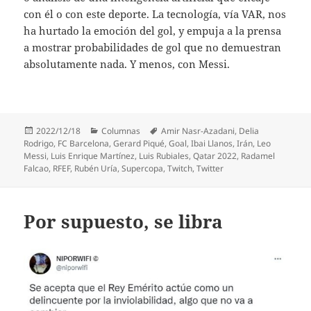
con él o con este deporte. La tecnología, vía VAR, nos
ha hurtado la emoción del gol, y empuja a la prensa
a mostrar probabilidades de gol que no demuestran
absolutamente nada. Y menos, con Messi.
Publicado
Categorías
Etiquetas
2022/12/18
Columnas
Amir Nasr-Azadani
,
Delia
el
Rodrigo
,
FC Barcelona
,
Gerard Piqué
,
Goal
,
Ibai Llanos
,
Irán
,
Leo
Messi
,
Luis Enrique Martínez
,
Luis Rubiales
,
Qatar 2022
,
Radamel
Falcao
,
RFEF
,
Rubén Uría
,
Supercopa
,
Twitch
,
Twitter
Por supuesto, se libra