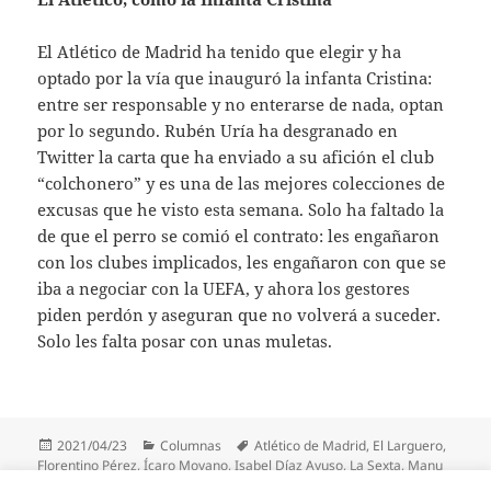
El Atlético de Madrid ha tenido que elegir y ha
optado por la vía que inauguró la infanta Cristina:
entre ser responsable y no enterarse de nada, optan
por lo segundo. Rubén Uría ha desgranado en
Twitter la carta que ha enviado a su afición el club
“colchonero” y es una de las mejores colecciones de
excusas que he visto esta semana. Solo ha faltado la
de que el perro se comió el contrato: les engañaron
con los clubes implicados, les engañaron con que se
iba a negociar con la UEFA, y ahora los gestores
piden perdón y aseguran que no volverá a suceder.
Solo les falta posar con unas muletas.
Publicado
Categorías
Etiquetas
2021/04/23
Columnas
Atlético de Madrid
,
El Larguero
,
el
Florentino Pérez
,
Ícaro Moyano
,
Isabel Díaz Ayuso
,
La Sexta
,
Manu
Carreño
,
Miguel Aizpuru
,
Rocío Monasterio
,
Rubén Uría
,
Superliga
,