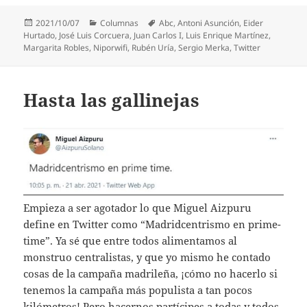
Publicado
Categorías
Etiquetas
2021/10/07
Columnas
Abc
,
Antoni Asunción
,
Eider
el
Hurtado
,
José Luis Corcuera
,
Juan Carlos I
,
Luis Enrique Martínez
,
Margarita Robles
,
Niporwifi
,
Rubén Uría
,
Sergio Merka
,
Twitter
Hasta las gallinejas
Empieza a ser agotador lo que Miguel Aizpuru
define en Twitter como “Madridcentrismo en prime-
time”. Ya sé que entre todos alimentamos al
monstruo centralistas, y que yo mismo he contado
cosas de la campaña madrileña, ¡cómo no hacerlo si
tenemos la campaña más populista a tan pocos
kilómetros! Pero hacernos partícipes a todas y todos,