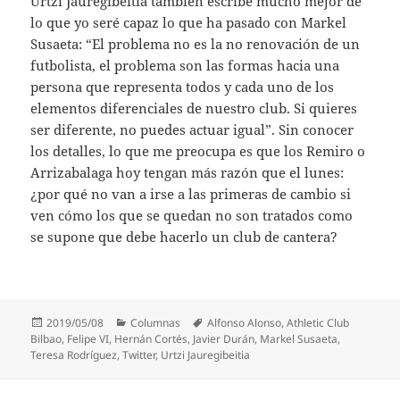
Urtzi Jauregibeitia también escribe mucho mejor de
lo que yo seré capaz lo que ha pasado con Markel
Susaeta: “El problema no es la no renovación de un
futbolista, el problema son las formas hacia una
persona que representa todos y cada uno de los
elementos diferenciales de nuestro club. Si quieres
ser diferente, no puedes actuar igual”. Sin conocer
los detalles, lo que me preocupa es que los Remiro o
Arrizabalaga hoy tengan más razón que el lunes:
¿por qué no van a irse a las primeras de cambio si
ven cómo los que se quedan no son tratados como
se supone que debe hacerlo un club de cantera?
Publicado
Categorías
Etiquetas
2019/05/08
Columnas
Alfonso Alonso
,
Athletic Club
el
Bilbao
,
Felipe VI
,
Hernán Cortés
,
Javier Durán
,
Markel Susaeta
,
Teresa Rodríguez
,
Twitter
,
Urtzi Jauregibeitia