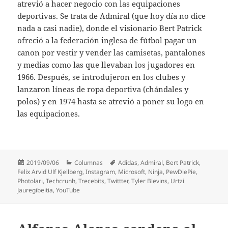
atrevió a hacer negocio con las equipaciones
deportivas. Se trata de Admiral (que hoy día no dice
nada a casi nadie), donde el visionario Bert Patrick
ofreció a la federación inglesa de fútbol pagar un
canon por vestir y vender las camisetas, pantalones
y medias como las que llevaban los jugadores en
1966. Después, se introdujeron en los clubes y
lanzaron líneas de ropa deportiva (chándales y
polos) y en 1974 hasta se atrevió a poner su logo en
las equipaciones.
Publicado
Categorías
Etiquetas
2019/09/06
Columnas
Adidas
,
Admiral
,
Bert Patrick
,
el
Felix Arvid Ulf Kjellberg
,
Instagram
,
Microsoft
,
Ninja
,
PewDiePie
,
Photolari
,
Techcrunh
,
Trecebits
,
Twittter
,
Tyler Blevins
,
Urtzi
Jauregibeitia
,
YouTube