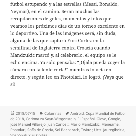
fútbol estupendo y a las estrellas (Messi, Ronaldo,
Neymar), en el camino. Serán muchas las
recopilaciones de goles, momentos y fotos que
veamos los próximos días de un torneo excelente en
lo deportivo. Una de las imágenes será, sin duda,
alguna de las que capturó Yuri Cortez en la
semifinal de Inglaterra contra Croacia cuando
Mandzukic marcó y, al celebrarlo, el equipo se le
echó encima. Yo solo pensaba: “¡Ojalá pueda coger la
cámara con la lente corta!” mientras lo veía en
directo, y según leo en Photolari, lo logró. ¡Vaya que
sí!
Publicado
Categorías
Etiquetas
2018/07/15
Columnas
Android
,
Copa Mundial de Fútbol
el
de 2018
,
Corinna zu Sayn-Wittgenstein
,
El Español
,
Glovo
,
Google
,
José Manuel Villarejo
,
Juan Carlos I
,
Mario Mandžukić
,
Menéame
,
Photolari
,
Sofía de Grecia
,
Sol Bacharach
,
Twitter
,
Urtzi Jauregibeitia
,
Vozpópuli
,
Yuri Cortez