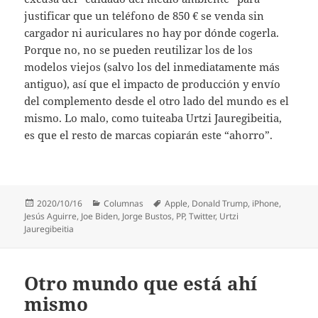
justificar que un teléfono de 850 € se venda sin
cargador ni auriculares no hay por dónde cogerla.
Porque no, no se pueden reutilizar los de los
modelos viejos (salvo los del inmediatamente más
antiguo), así que el impacto de producción y envío
del complemento desde el otro lado del mundo es el
mismo. Lo malo, como tuiteaba Urtzi Jauregibeitia,
es que el resto de marcas copiarán este “ahorro”.
Publicado
Categorías
Etiquetas
2020/10/16
Columnas
Apple
,
Donald Trump
,
iPhone
,
el
Jesús Aguirre
,
Joe Biden
,
Jorge Bustos
,
PP
,
Twitter
,
Urtzi
Jauregibeitia
Otro mundo que está ahí
mismo