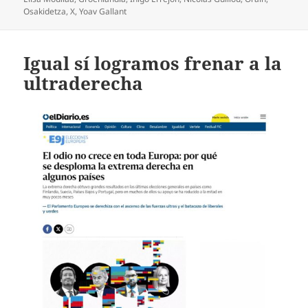
Osakidetza
,
X
,
Yoav Gallant
Igual sí logramos frenar a la
ultraderecha