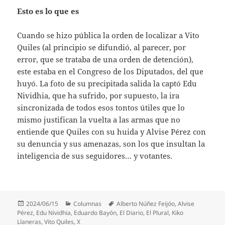
Esto es lo que es
Cuando se hizo pública la orden de localizar a Vito
Quiles (al principio se difundió, al parecer, por
error, que se trataba de una orden de detención),
este estaba en el Congreso de los Diputados, del que
huyó. La foto de su precipitada salida la captó Edu
Nividhia, que ha sufrido, por supuesto, la ira
sincronizada de todos esos tontos útiles que lo
mismo justifican la vuelta a las armas que no
entiende que Quiles con su huida y Alvise Pérez con
su denuncia y sus amenazas, son los que insultan la
inteligencia de sus seguidores… y votantes.
Publicado
Categorías
Etiquetas
2024/06/15
Columnas
Alberto Núñez Feijóo
,
Alvise
el
Pérez
,
Edu Nividhia
,
Eduardo Bayón
,
El Diario
,
El Plural
,
Kiko
Llaneras
,
Vito Quiles
,
X