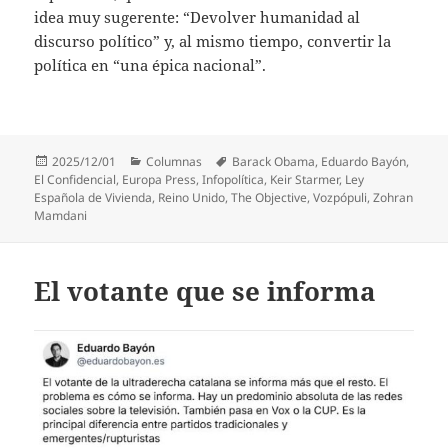
idea muy sugerente: “Devolver humanidad al
discurso político” y, al mismo tiempo, convertir la
política en “una épica nacional”.
Publicado
Categorías
Etiquetas
2025/12/01
Columnas
Barack Obama
,
Eduardo Bayón
,
el
El Confidencial
,
Europa Press
,
Infopolítica
,
Keir Starmer
,
Ley
Española de Vivienda
,
Reino Unido
,
The Objective
,
Vozpópuli
,
Zohran
Mamdani
El votante que se informa