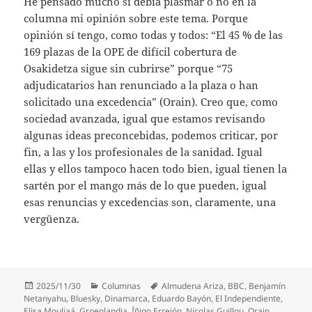
He pensado mucho si debía plasmar o no en la
columna mi opinión sobre este tema. Porque
opinión sí tengo, como todas y todos: “El 45 % de las
169 plazas de la OPE de difícil cobertura de
Osakidetza sigue sin cubrirse” porque “75
adjudicatarios han renunciado a la plaza o han
solicitado una excedencia” (Orain). Creo que, como
sociedad avanzada, igual que estamos revisando
algunas ideas preconcebidas, podemos criticar, por
fin, a las y los profesionales de la sanidad. Igual
ellas y ellos tampoco hacen todo bien, igual tienen la
sartén por el mango más de lo que pueden, igual
esas renuncias y excedencias son, claramente, una
vergüenza.
Publicado
Categorías
Etiquetas
2025/11/30
Columnas
Almudena Ariza
,
BBC
,
Benjamín
el
Netanyahu
,
Bluesky
,
Dinamarca
,
Eduardo Bayón
,
El Independiente
,
Elisa Mouliaá
,
Groenlandia
,
Íñigo Errejón
,
Nicolas Guillou
,
Orain
,