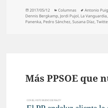
Publicado
Categorías
Etiquetas
2017/05/12
Columnas
Antonio Pui
el
Dennis Bergkamp
,
Jordi Pujol
,
La Vanguardia
Panenka
,
Pedro Sánchez
,
Susana Díaz
,
Twitte
Más PPSOE que n