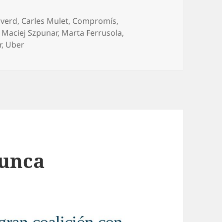
gverd
,
Carles Mulet
,
Compromís
,
,
Maciej Szpunar
,
Marta Ferrusola
,
r
,
Uber
unca