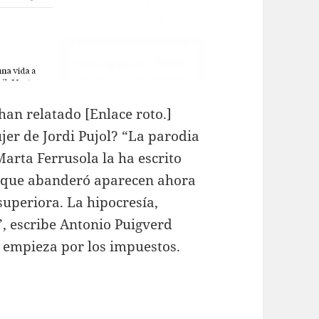
han relatado [Enlace roto.]
jer de Jordi Pujol? “La parodia
Marta Ferrusola la ha escrito
s que abanderó aparecen ahora
periora. La hipocresía,
”, escribe Antonio Puigverd
o empieza por los impuestos.