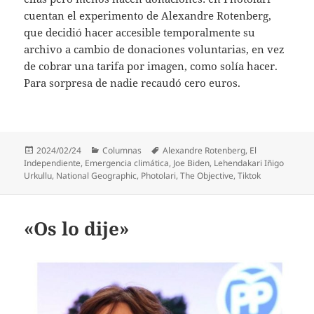
cuentan el experimento de Alexandre Rotenberg,
que decidió hacer accesible temporalmente su
archivo a cambio de donaciones voluntarias, en vez
de cobrar una tarifa por imagen, como solía hacer.
Para sorpresa de nadie recaudó cero euros.
Publicado
Categorías
Etiquetas
2024/02/24
Columnas
Alexandre Rotenberg
,
El
el
Independiente
,
Emergencia climática
,
Joe Biden
,
Lehendakari Iñigo
Urkullu
,
National Geographic
,
Photolari
,
The Objective
,
Tiktok
«Os lo dije»