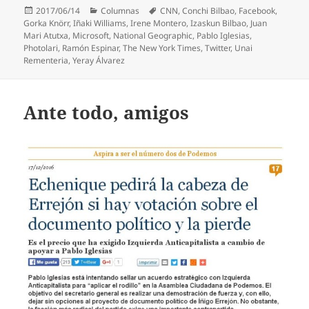
Publicado
Categorías
Etiquetas
2017/06/14
Columnas
CNN
,
Conchi Bilbao
,
Facebook
,
el
Gorka Knörr
,
Iñaki Williams
,
Irene Montero
,
Izaskun Bilbao
,
Juan
Mari Atutxa
,
Microsoft
,
National Geographic
,
Pablo Iglesias
,
Photolari
,
Ramón Espinar
,
The New York Times
,
Twitter
,
Unai
Rementeria
,
Yeray Álvarez
Ante todo, amigos