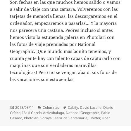
Son fechas en las que muchos hemos salido o vamos
a salir de viaje con una cámara. Volveremos con las
tarjetas de memoria llenas, las descargaremos en el
ordenador, empezaremos a pasarlas… Y la mayoría
nos parecerá una castaña. Peores incluso si antes
hemos visto
la estupenda galería en Photolari
con
las fotos de viaje premiadas por National
Geographic. ¡Qué mundo más bonito tenemos, y
cuánta gente hay con talento capaz de capturarlo con
máquinas que son verdaderas maravillas
tecnológicas! Pero no se vengan abajo: sus fotos de
las vacaciones son estupendas.
Publicado
Categorías
Etiquetas
2018/08/11
Columnas
Cabify
,
David Lacalle
,
Diario
el
Crítico
,
Iñaki García-Arrizabalaga
,
National Geographic
,
Pablo
Casado
,
Photolari
,
Soraya Sáenz de Santamaría
,
Twitter
,
Uber