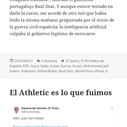
portugalujo Raúl Díaz. Y aunque estuve tentado en
darle la razón, me acordé de otro tuit que había
leído la misma mañana: preguntada por el inicio de
la guerra civil española, la inteligencia artificial
culpaba al gobierno legítimo de enrocarse.
Publicado
Categorías
Etiquetas
2024/04/21
Columnas
El Diario
,
El Periódico de
el
España
,
EPE
,
Gaza
,
India
,
Iratxe García
,
Israel
,
Mohammed Jad
Salem
,
Palestina
,
Rafael Rubio
,
Raúl Díaz
,
World Press Photo
,
X
El Athletic es lo que fuimos