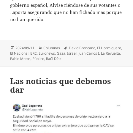
gobierno español, Alvise riéndose de sus votantes o
Laporta asegurando que no han fichado más porque
no han querido.
Publicado
Categorías
Etiquetas
2024/09/11
Columnas
David Broncano
,
El Hormiguero
,
el
El Nacional
,
ERC
,
Euronews
,
Gaza
,
Israel
,
Juan Carlos I
,
La Revuelta
,
Pablo Motos
,
Público
,
Raúl Díaz
Las noticias que debemos
dar