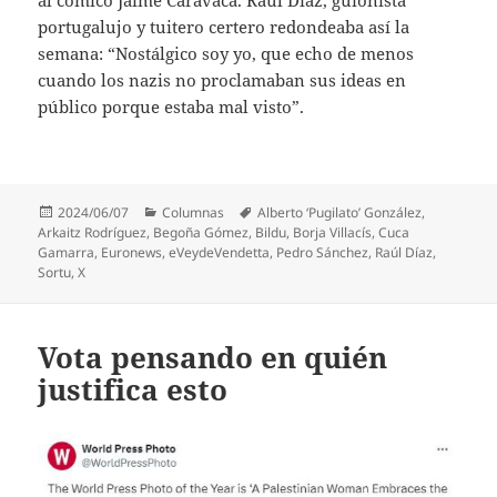
portugalujo y tuitero certero redondeaba así la
semana: “Nostálgico soy yo, que echo de menos
cuando los nazis no proclamaban sus ideas en
público porque estaba mal visto”.
Publicado
Categorías
Etiquetas
2024/06/07
Columnas
Alberto ‘Pugilato’ González
,
el
Arkaitz Rodríguez
,
Begoña Gómez
,
Bildu
,
Borja Villacís
,
Cuca
Gamarra
,
Euronews
,
eVeydeVendetta
,
Pedro Sánchez
,
Raúl Díaz
,
Sortu
,
X
Vota pensando en quién
justifica esto