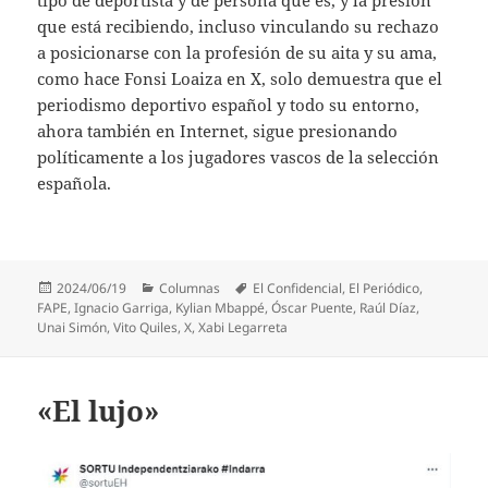
tipo de deportista y de persona que es, y la presión
que está recibiendo, incluso vinculando su rechazo
a posicionarse con la profesión de su aita y su ama,
como hace Fonsi Loaiza en X, solo demuestra que el
periodismo deportivo español y todo su entorno,
ahora también en Internet, sigue presionando
políticamente a los jugadores vascos de la selección
española.
Publicado
Categorías
Etiquetas
2024/06/19
Columnas
El Confidencial
,
El Periódico
,
el
FAPE
,
Ignacio Garriga
,
Kylian Mbappé
,
Óscar Puente
,
Raúl Díaz
,
Unai Simón
,
Vito Quiles
,
X
,
Xabi Legarreta
«El lujo»