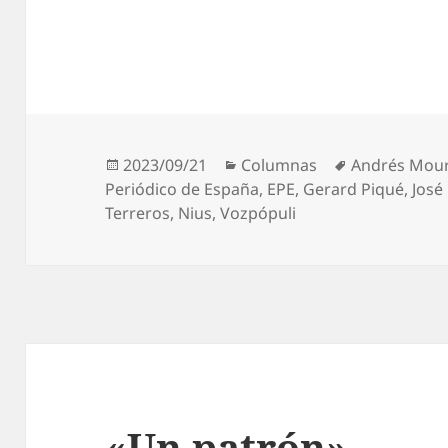
Publicado
Categorías
Etiquetas
2023/09/21
Columnas
Andrés Mou
el
Periódico de España
,
EPE
,
Gerard Piqué
,
José
Terreros
,
Nius
,
Vozpópuli
«Un patrón»