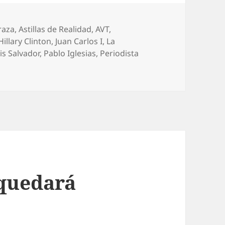
raza
,
Astillas de Realidad
,
AVT
,
Hillary Clinton
,
Juan Carlos I
,
La
is Salvador
,
Pablo Iglesias
,
Periodista
 quedará