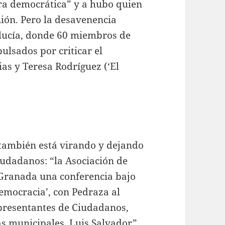
ura democrática” y a hubo quien
nión. Pero la desavenencia
ucía, donde 60 miembros de
ulsados por criticar el
ias y Teresa Rodríguez (‘El
T también está virando y dejando
udadanos: “la Asociación de
 Granada una conferencia bajo
Democracia’, con Pedraza al
epresentantes de Ciudadanos,
as municipales, Luis Salvador”.