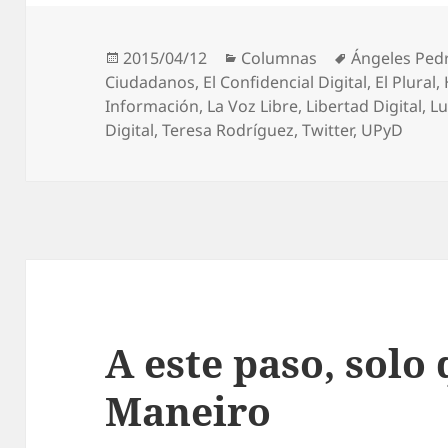
Publicado
Categorías
Etiquetas
2015/04/12
Columnas
Ángeles Ped
el
Ciudadanos
,
El Confidencial Digital
,
El Plural
,
Información
,
La Voz Libre
,
Libertad Digital
,
Lu
Digital
,
Teresa Rodríguez
,
Twitter
,
UPyD
A este paso, solo
Maneiro