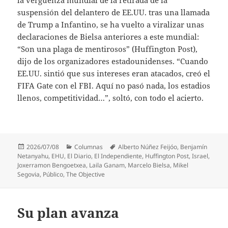
suspensión del delantero de EE.UU. tras una llamada
de Trump a Infantino, se ha vuelto a viralizar unas
declaraciones de Bielsa anteriores a este mundial:
“Son una plaga de mentirosos” (Huffington Post),
dijo de los organizadores estadounidenses. “Cuando
EE.UU. sintió que sus intereses eran atacados, creó el
FIFA Gate con el FBI. Aquí no pasó nada, los estadios
llenos, competitividad…”, soltó, con todo el acierto.
Publicado
Categorías
Etiquetas
2026/07/08
Columnas
Alberto Núñez Feijóo
,
Benjamín
el
Netanyahu
,
EHU
,
El Diario
,
El Independiente
,
Huffington Post
,
Israel
,
Joxerramon Bengoetxea
,
Laila Ganam
,
Marcelo Bielsa
,
Mikel
Segovia
,
Público
,
The Objective
Su plan avanza