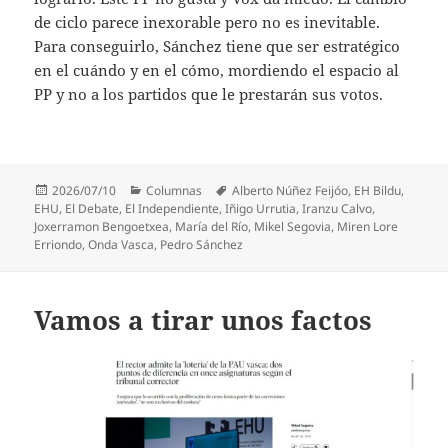
de ciclo parece inexorable pero no es inevitable.
Para conseguirlo, Sánchez tiene que ser estratégico
en el cuándo y en el cómo, mordiendo el espacio al
PP y no a los partidos que le prestarán sus votos.
Publicado
Categorías
Etiquetas
2026/07/10
Columnas
Alberto Núñez Feijóo
,
EH Bildu
,
el
EHU
,
El Debate
,
El Independiente
,
Iñigo Urrutia
,
Iranzu Calvo
,
Joxerramon Bengoetxea
,
María del Río
,
Mikel Segovia
,
Miren Lore
Erriondo
,
Onda Vasca
,
Pedro Sánchez
Vamos a tirar unos factos