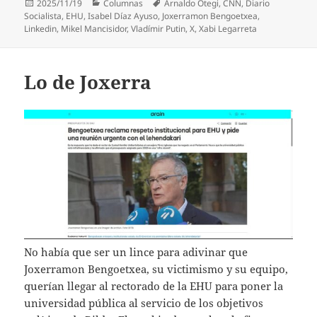
Publicado
Categorías
Etiquetas
2025/11/19
Columnas
Arnaldo Otegi
,
CNN
,
Diario
el
Socialista
,
EHU
,
Isabel Díaz Ayuso
,
Joxerramon Bengoetxea
,
Linkedin
,
Mikel Mancisidor
,
Vladímir Putin
,
X
,
Xabi Legarreta
Lo de Joxerra
No había que ser un lince para adivinar que
Joxerramon Bengoetxea, su victimismo y su equipo,
querían llegar al rectorado de la EHU para poner la
universidad pública al servicio de los objetivos