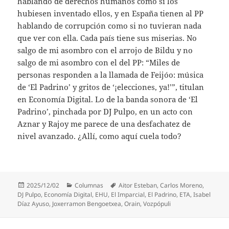
hablando de derechos humanos como si los
hubiesen inventado ellos, y en España tienen al PP
hablando de corrupción como si no tuvieran nada
que ver con ella. Cada país tiene sus miserias. No
salgo de mi asombro con el arrojo de Bildu y no
salgo de mi asombro con el del PP: “Miles de
personas responden a la llamada de Feijóo: música
de ‘El Padrino’ y gritos de ‘¡elecciones, ya!’”, titulan
en Economía Digital. Lo de la banda sonora de ‘El
Padrino’, pinchada por DJ Pulpo, en un acto con
Aznar y Rajoy me parece de una desfachatez de
nivel avanzado. ¿Allí, como aquí cuela todo?
Publicado
Categorías
Etiquetas
2025/12/02
Columnas
Aitor Esteban
,
Carlos Moreno
,
el
DJ Pulpo
,
Economía Digital
,
EHU
,
El Imparcial
,
El Padrino
,
ETA
,
Isabel
Díaz Ayuso
,
Joxerramon Bengoetxea
,
Orain
,
Vozpópuli