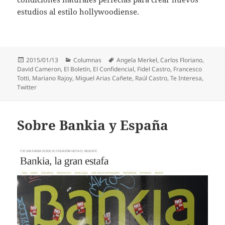
estudios al estilo hollywoodiense.
Publicado
Categorías
Etiquetas
2015/01/13
Columnas
Angela Merkel
,
Carlos Floriano
,
el
David Cameron
,
El Boletín
,
El Confidencial
,
Fidel Castro
,
Francesco
Totti
,
Mariano Rajoy
,
Miguel Arias Cañete
,
Raúl Castro
,
Te Interesa
,
Twitter
Sobre Bankia y España