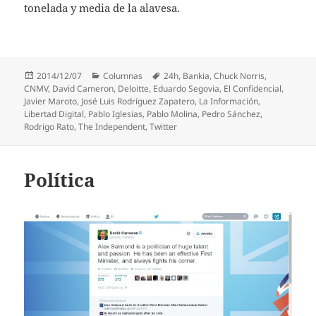
tonelada y media de la alavesa.
Publicado
Categorías
Etiquetas
2014/12/07
Columnas
24h
,
Bankia
,
Chuck Norris
,
el
CNMV
,
David Cameron
,
Deloitte
,
Eduardo Segovia
,
El Confidencial
,
Javier Maroto
,
José Luis Rodríguez Zapatero
,
La Información
,
Libertad Digital
,
Pablo Iglesias
,
Pablo Molina
,
Pedro Sánchez
,
Rodrigo Rato
,
The Independent
,
Twitter
Política