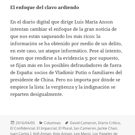
El enfoque del clavo ardiendo
En el diario digital que dirige Luis María Anson
intentan cambiar el enfoque de la gran noticia de
que nos están saqueando los más ricos: la
información se ha obtenido por medio de un delito,
en este caso, un ataque informático. Pese al intento,
tienen que rendirse a la evidencia y, por supuesto,
se fijan más en los posibles defraudadores de fuera
de España: socios de Vladimir Putin o familiares del
presidente de China. Pero no importa por dónde se
empiece la lista: la vergüenza y la indignación se
reparten desigualmente.
Publicado
Categorías
Etiquetas
2016/04/05
Columnas
David Cameron
,
Diario Crítico
,
el
El Confidencial
,
El Imparcial
,
El Plural
,
Ian Cameron
,
Jackie Chan
,
Juan Carlos I
,
Kofi Annan
,
Kojo Annan
,
Leo Messi
,
Los Papeles de