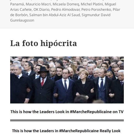
Panamá
,
Mauricio Macri
,
Micaela Domeq
,
Michel Platini
,
Miguel
Arias Cañete
,
OK Diario
,
Pedro Almodovar
,
Petro Poroshenko
,
Pilar
de Borbón
,
Salman bin Abdul-Aziz Al Saud
,
Sigmundur David
Gunnlaugsson
La foto hipócrita