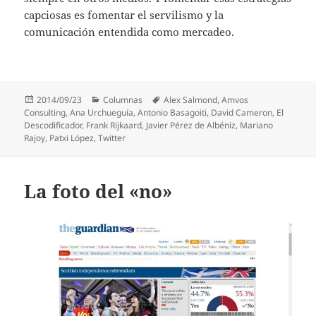
capciosas es fomentar el servilismo y la
comunicación entendida como mercadeo.
Publicado
Categorías
Etiquetas
2014/09/23
Columnas
Alex Salmond
,
Amvos
el
Consulting
,
Ana Urchueguía
,
Antonio Basagoiti
,
David Cameron
,
El
Descodificador
,
Frank Rijkaard
,
Javier Pérez de Albéniz
,
Mariano
Rajoy
,
Patxi López
,
Twitter
La foto del «no»