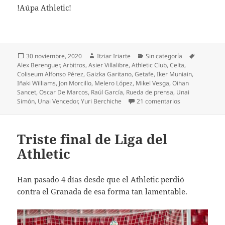
!Aúpa Athletic!
Publicado
Autor
Categorías
Etiquetas
30 noviembre, 2020
Itziar Iriarte
Sin categoría
el
Alex Berenguer
,
Arbitros
,
Asier Villalibre
,
Athletic Club
,
Celta
,
Coliseum Alfonso Pérez
,
Gaizka Garitano
,
Getafe
,
Iker Muniain
,
Iñaki Williams
,
Jon Morcillo
,
Melero López
,
Mikel Vesga
,
Oihan
Sancet
,
Oscar De Marcos
,
Raúl García
,
Rueda de prensa
,
Unai
en ¿Athletic sa
Simón
,
Unai Vencedor
,
Yuri Berchiche
21 comentarios
Triste final de Liga del
Athletic
Han pasado 4 días desde que el Athletic perdió
contra el Granada de esa forma tan lamentable.