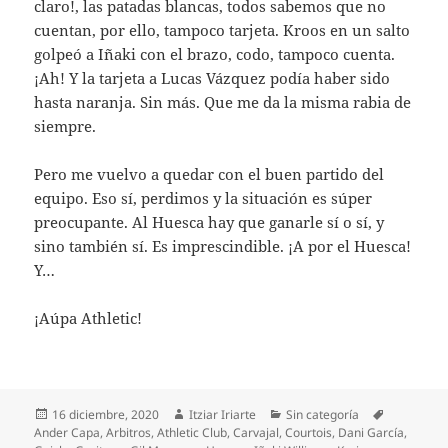
claro!, las patadas blancas, todos sabemos que no
cuentan, por ello, tampoco tarjeta. Kroos en un salto
golpeó a Iñaki con el brazo, codo, tampoco cuenta.
¡Ah! Y la tarjeta a Lucas Vázquez podía haber sido
hasta naranja. Sin más. Que me da la misma rabia de
siempre.
Pero me vuelvo a quedar con el buen partido del
equipo. Eso sí, perdimos y la situación es súper
preocupante. Al Huesca hay que ganarle sí o sí, y
sino también sí. Es imprescindible. ¡A por el Huesca!
Y…
¡Aúpa Athletic!
Publicado
Autor
Categorías
Etiquetas
16 diciembre, 2020
Itziar Iriarte
Sin categoría
el
Ander Capa
,
Arbitros
,
Athletic Club
,
Carvajal
,
Courtois
,
Dani García
,