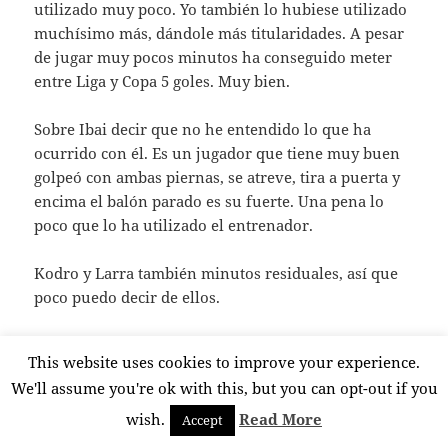
utilizado muy poco. Yo también lo hubiese utilizado
muchísimo más, dándole más titularidades. A pesar
de jugar muy pocos minutos ha conseguido meter
entre Liga y Copa 5 goles. Muy bien.
Sobre Ibai decir que no he entendido lo que ha
ocurrido con él. Es un jugador que tiene muy buen
golpeó con ambas piernas, se atreve, tira a puerta y
encima el balón parado es su fuerte. Una pena lo
poco que lo ha utilizado el entrenador.
Kodro y Larra también minutos residuales, así que
poco puedo decir de ellos.
Para acabar mi comentario sobre los jugadores
This website uses cookies to improve your experience.
decir, que 8 de ellos han sido los que han acaparado
We'll assume you're ok with this, but you can opt-out if you
la mayor parte de los minutos, mientras otro buen
montón casi no han participado. Esto ha hecho que
wish.
Read More
Accept
los que han jugado tanto hayan acabado muertos