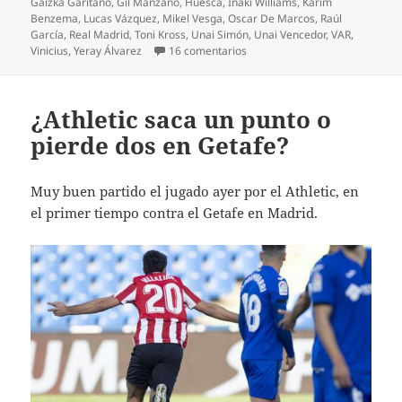
Gaizka Garitano
,
Gil Manzano
,
Huesca
,
Iñaki Williams
,
Karim
Benzema
,
Lucas Vázquez
,
Mikel Vesga
,
Oscar De Marcos
,
Raúl
García
,
Real Madrid
,
Toni Kross
,
Unai Simón
,
Unai Vencedor
,
VAR
,
en El Athletic muere en la orill
Vinicius
,
Yeray Álvarez
16 comentarios
¿Athletic saca un punto o
pierde dos en Getafe?
Muy buen partido el jugado ayer por el Athletic, en
el primer tiempo contra el Getafe en Madrid.