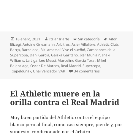
Publicado
Autor
Categorías
Etiquetas
18 enero, 2021
Itziar Iriarte
Sin categoría
Aitor
el
Elizegi
,
Antoine Griezmann
,
Arbitros
,
Asier Villalibre
,
Athletic Club
,
Barça
,
Barcelona
,
Bizi ametsa! ¡Vive el sueño!
,
Campeones de la
Supercopa
,
Dani García
,
Gaizka Garitano
,
Iker Muniain
,
Iñaki
Williams
,
La Liga
,
Leo Messi
,
Marcelino García Toral
,
Mikel
Balenziaga
,
Oscar De Marcos
,
Real Madrid
,
Supercopa
,
en ¡¡¡¡Athletic de mi v
Txapeldunak
,
Unai Vencedor
,
VAR
34 comentarios
El Athletic muere en la
orilla contra el Real Madrid
Muy buen partido del Athletic contra el equipo
blanco pero al final, como casi siempre, pierde y, por
supuesto, condicionado por el árbitro.