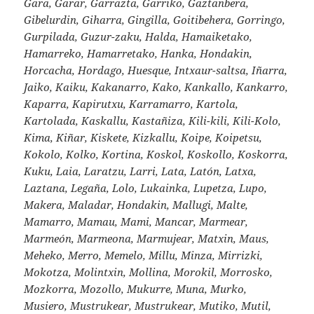
Gara, Garar, Garrazta, Garriko, Gaztanbera,
Gibelurdin, Giharra, Gingilla, Goitibehera, Gorringo,
Gurpilada, Guzur-zaku, Halda, Hamaiketako,
Hamarreko, Hamarretako, Hanka, Hondakin,
Horcacha, Hordago, Huesque, Intxaur-saltsa, Iñarra,
Jaiko, Kaiku, Kakanarro, Kako, Kankallo, Kankarro,
Kaparra, Kapirutxu, Karramarro, Kartola,
Kartolada, Kaskallu, Kastañiza, Kili-kili, Kili-Kolo,
Kima, Kiñar, Kiskete, Kizkallu, Koipe, Koipetsu,
Kokolo, Kolko, Kortina, Koskol, Koskollo, Koskorra,
Kuku, Laia, Laratzu, Larri, Lata, Latón, Latxa,
Laztana, Legaña, Lolo, Lukainka, Lupetza, Lupo,
Makera, Maladar, Hondakin, Mallugi, Malte,
Mamarro, Mamau, Mami, Mancar, Marmear,
Marmeón, Marmeona, Marmujear, Matxin, Maus,
Meheko, Merro, Memelo, Millu, Minza, Mirrizki,
Mokotza, Molintxin, Mollina, Morokil, Morrosko,
Mozkorra, Mozollo, Mukurre, Muna, Murko,
Musiero, Mustrukear, Mustrukear, Mutiko, Mutil,