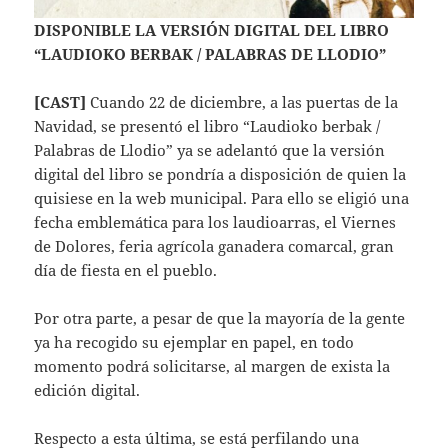
DISPONIBLE LA VERSIÓN DIGITAL DEL LIBRO
“LAUDIOKO BERBAK / PALABRAS DE LLODIO”
[CAST]
Cuando 22 de diciembre, a las puertas de la
Navidad, se presentó el libro “Laudioko berbak /
Palabras de Llodio” ya se adelantó que la versión
digital del libro se pondría a disposición de quien la
quisiese en la web municipal. Para ello se eligió una
fecha emblemática para los laudioarras, el Viernes
de Dolores, feria agrícola ganadera comarcal, gran
día de fiesta en el pueblo.
Por otra parte, a pesar de que la mayoría de la gente
ya ha recogido su ejemplar en papel, en todo
momento podrá solicitarse, al margen de exista la
edición digital.
Respecto a esta última, se está perfilando una