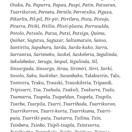
Otaka, Pa, Paparra, Papau, Paspi, Patin, Patxaran,
Txarrikoron, Perneta, Pernile, Perretxiko, Pigaza,
Pikarlin, Pil-pil, Pir-pir, Pirrilera, Pista, Pistojo,
Pitarra, Pitiki, Pitilin, Plisti-plasta, Porrusalda,
Potolo, Potxolo, Putxa, Putxi, Putxiga, Quima,
Quiñar, Sagutxu, Saguzar, Saltamatxin, Sanso,
Santiritu, Sapaburu, Sarda, Sarda-kako, Sarra,
Sarrantxa, Sarteneko, Saskel, Saskeleria, Segulinda,
Sekulebedar, Seruga, Sespal, Sigulinda, Sil,
Sinsorgada, Sinsorgo, Sirau, Sirimiri, Sirri, Sorki,
Sosolo, Suku, Suskiñar, Susunbako,
Talaburrin, Talo,
Tontorra, Traku, Trauski, Trauskileria, Tripandi,
Tripisurri, Txa, Txahala, Txakoli, Txakurre, Txalo,
Txamarra, Txapela, Txapeldun, Txapela, Txapilo,
Txarba, Txarpila, Txarri, Txarriboda, Txarrikoron,
Txarrikorron, Txarri-korta, Txarrikuma, Txarri-
pata, Txarriki-pata, Txatarra, Txilina, Txin,
Txinbera, Txinbo, Txipli-txapla, Txintxorta,
Txiribuelta, Txirinbolo, Txirlo, Txirlora, Txirpia,