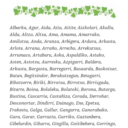
Albarka, Agur, Aida, Aita, Aitite, Aizkolari, Akullu,
Alda, Altzo, Altxa, Ama, Amama, Amarrako,
Amilotxa, Anda, Aranza, Arbigera, Ardura, Arkasta,
Arlote, Arrana, Arraño, Arrecho, Arrekutxus,
Arrumaco, Artaburu, Aska, Aspaldiko, Astako,
Asten, Astotxu, Aurresku, Azpigarri, Baldera,
Arkasta, Bargasta, Barregarri, Basaurda, Baskotxar,
Batan, Begitxindor, Berakatzegun, Betagarri,
Bihotzerre, Biriki, Birrotxa, Birrotxo, Birrisgada,
Bitarte, Boina, Bolaleku, Bolatoki, Borona, Butarga,
Bustina, Cascarria, Castañiza, Corada, Derroñar,
Desconortar, Dindirri, Enánago, Ene, Epetxa,
Frakestu, Galga, Gallur, Gangarra, Ganorabako,
Gara, Garar, Garrazta, Garriko, Gaztanbera,
Gibelurdin, Giharra, Gingilla, Goitibehera, Gorringo,