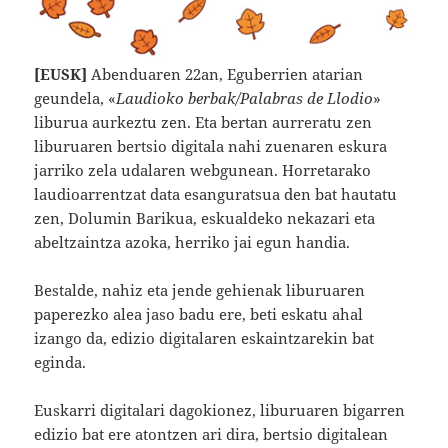
[EUSK]
Abenduaren 22an, Eguberrien atarian
geundela, «
Laudioko berbak/Palabras de Llodio
»
liburua aurkeztu zen. Eta bertan aurreratu zen
liburuaren bertsio digitala nahi zuenaren eskura
jarriko zela udalaren webgunean. Horretarako
laudioarrentzat data esanguratsua den bat hautatu
zen, Dolumin Barikua, eskualdeko nekazari eta
abeltzaintza azoka, herriko jai egun handia.
Bestalde, nahiz eta jende gehienak liburuaren
paperezko alea jaso badu ere, beti eskatu ahal
izango da, edizio digitalaren eskaintzarekin bat
eginda.
Euskarri digitalari dagokionez, liburuaren bigarren
edizio bat ere atontzen ari dira, bertsio digitalean