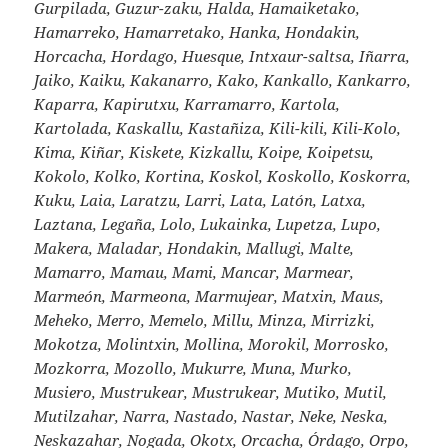
Gurpilada, Guzur-zaku, Halda, Hamaiketako,
Hamarreko, Hamarretako, Hanka, Hondakin,
Horcacha, Hordago, Huesque, Intxaur-saltsa, Iñarra,
Jaiko, Kaiku, Kakanarro, Kako, Kankallo, Kankarro,
Kaparra, Kapirutxu, Karramarro, Kartola,
Kartolada, Kaskallu, Kastañiza, Kili-kili, Kili-Kolo,
Kima, Kiñar, Kiskete, Kizkallu, Koipe, Koipetsu,
Kokolo, Kolko, Kortina, Koskol, Koskollo, Koskorra,
Kuku, Laia, Laratzu, Larri, Lata, Latón, Latxa,
Laztana, Legaña, Lolo, Lukainka, Lupetza, Lupo,
Makera, Maladar, Hondakin, Mallugi, Malte,
Mamarro, Mamau, Mami, Mancar, Marmear,
Marmeón, Marmeona, Marmujear, Matxin, Maus,
Meheko, Merro, Memelo, Millu, Minza, Mirrizki,
Mokotza, Molintxin, Mollina, Morokil, Morrosko,
Mozkorra, Mozollo, Mukurre, Muna, Murko,
Musiero, Mustrukear, Mustrukear, Mutiko, Mutil,
Mutilzahar, Narra, Nastado, Nastar, Neke, Neska,
Neskazahar, Nogada, Okotx, Orcacha, Órdago, Orpo,