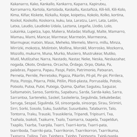
Kakanarro
,
Kako
,
Kankallo
,
Kankarro
,
Kaparra
,
Kapirutxu
,
Karramarro
,
Kartola
,
Kartolada
,
Kaskallu
,
Kastañiza
,
Kili-kili
,
Kili-Kolo
,
Kima
,
Kiñar
,
Kiskete
,
Kizkallu
,
Koipe
,
koipetsu
,
Kokolo
,
Kolko
,
kortina
,
Koskol
,
Koskollo
,
Koskorra
,
kuku
,
laia
,
Laratzu
,
Larri
,
Lata
,
Latón
,
Latxa
,
Laudio
,
Laudioko Udala
,
Laztana
,
Legaña
,
Llodio
,
Lolo
,
Lukainka
,
Lupetza
,
lupo
,
Makera
,
Maladar
,
Mallugi
,
Malte
,
Mamarro
,
Mamau
,
Mami
,
Mancar
,
Marmear
,
Marmeón
,
Marmeona
,
Marmujear
,
matxin
,
Maus
,
Meheko
,
Memelo
,
Merro
,
millu
,
Minza
,
Mirrizki
,
mokotza
,
Molintxin
,
Mollina
,
Morokil
,
Morrosko
,
Mozkorra
,
Mozollo
,
mukurre
,
Muna
,
Murko
,
Musiero
,
Mustrukear
,
Mutiko
,
Mutil
,
Mutilzahar
,
Narra
,
Nastado
,
Nastar
,
Neke
,
Neska
,
Neskazahar
,
nogada
,
Okotx
,
Ondarea
,
Orcacha
,
Órdago
,
Orpo
,
Otaka
,
Pa
,
palabras
,
Paparra
,
Papau
,
Paspi
,
Patin
,
Patrimonio
,
Patxaran
,
Perneta
,
Pernile
,
Perretxiko
,
Pigaza
,
Pikarlin
,
Pil-pil
,
Pir-pir
,
Pirrilera
,
Pista
,
Pistojo
,
Pitarra
,
Pitiki
,
Pitilin
,
Plisti-plasta
,
Porrusalda
,
Potolo
,
Potxolo
,
Putxa
,
Putxi
,
Putxiga
,
Quima
,
Quiñar
,
Sagutxu
,
Saguzar
,
Saltamatxin
,
Sanso
,
Santiritu
,
Sapaburu
,
Sarda
,
Sarda-kako
,
Sarra
,
Sarrantxa
,
Sarteneko
,
Saskel
,
Saskeleria
,
Segulinda
,
Sekulebedar
,
Seruga
,
Sespal
,
Sigulinda
,
Sil
,
sinsorgada
,
sinsorgo
,
Sirau
,
Sirimiri
,
Sirri
,
Sorki
,
Sosolo
,
Suku
,
Suskiñar
,
Susunbako
,
Talaburrin
,
Talo
,
Tontorra
,
Traku
,
Trauski
,
Trauskileria
,
Tripandi
,
Tripisurri
,
Txa
,
Txahala
,
txakoli
,
Txakurre
,
Txalo
,
Txamarra
,
txapela
,
Txapeldun
,
Txapilo
,
Txarba
,
Txarpila
,
Txarri
,
Txarri-korta
,
Txarri-pata
,
txarriboda
,
Txarriki-pata
,
Txarrikoron
,
Txarrikorron
,
Txarrikuma
,
Txatarra
,
Txilina
,
Txin
,
Txinbera
,
Txinbo
,
Txintxorta
,
Txipli-txapla
,