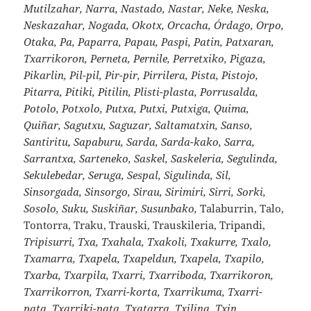
Mutilzahar, Narra, Nastado, Nastar, Neke, Neska,
Neskazahar, Nogada, Okotx, Orcacha, Órdago, Orpo,
Otaka, Pa, Paparra, Papau, Paspi, Patin, Patxaran,
Txarrikoron, Perneta, Pernile, Perretxiko, Pigaza,
Pikarlin, Pil-pil, Pir-pir, Pirrilera, Pista, Pistojo,
Pitarra, Pitiki, Pitilin, Plisti-plasta, Porrusalda,
Potolo, Potxolo, Putxa, Putxi, Putxiga, Quima,
Quiñar, Sagutxu, Saguzar, Saltamatxin, Sanso,
Santiritu, Sapaburu, Sarda, Sarda-kako, Sarra,
Sarrantxa, Sarteneko, Saskel, Saskeleria, Segulinda,
Sekulebedar, Seruga, Sespal, Sigulinda, Sil,
Sinsorgada, Sinsorgo, Sirau, Sirimiri, Sirri, Sorki,
Sosolo, Suku, Suskiñar, Susunbako,
Talaburrin, Talo,
Tontorra, Traku, Trauski, Trauskileria, Tripandi,
Tripisurri, Txa, Txahala, Txakoli, Txakurre, Txalo,
Txamarra, Txapela, Txapeldun, Txapela, Txapilo,
Txarba, Txarpila, Txarri, Txarriboda, Txarrikoron,
Txarrikorron, Txarri-korta, Txarrikuma, Txarri-
pata, Txarriki-pata, Txatarra, Txilina, Txin,