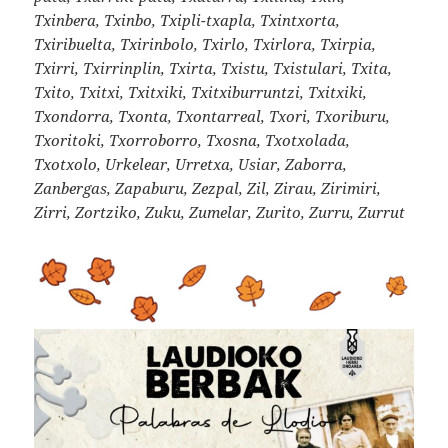
Txinbera, Txinbo, Txipli-txapla, Txintxorta,
Txiribuelta, Txirinbolo, Txirlo, Txirlora, Txirpia,
Txirri, Txirrinplin, Txirta, Txistu, Txistulari, Txita,
Txito, Txitxi, Txitxiki, Txitxiburruntzi, Txitxiki,
Txondorra, Txonta, Txontarreal, Txori, Txoriburu,
Txoritoki, Txorroborro, Txosna, Txotxolada,
Txotxolo, Urkelear, Urretxa, Usiar, Zaborra,
Zanbergas, Zapaburu, Zezpal, Zil, Zirau, Zirimiri,
Zirri, Zortziko, Zuku, Zumelar, Zurito, Zurru, Zurrut