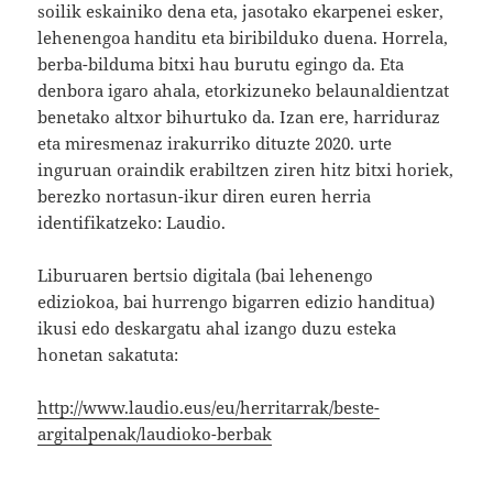
soilik eskainiko dena eta, jasotako ekarpenei esker,
lehenengoa handitu eta biribilduko duena. Horrela,
berba-bilduma bitxi hau burutu egingo da. Eta
denbora igaro ahala, etorkizuneko belaunaldientzat
benetako altxor bihurtuko da. Izan ere, harriduraz
eta miresmenaz irakurriko dituzte 2020. urte
inguruan oraindik erabiltzen ziren hitz bitxi horiek,
berezko nortasun-ikur diren euren herria
identifikatzeko: Laudio.
Liburuaren bertsio digitala (bai lehenengo
ediziokoa, bai hurrengo bigarren edizio handitua)
ikusi edo deskargatu ahal izango duzu esteka
honetan sakatuta:
http://www.laudio.eus/eu/herritarrak/beste-
argitalpenak/laudioko-berbak