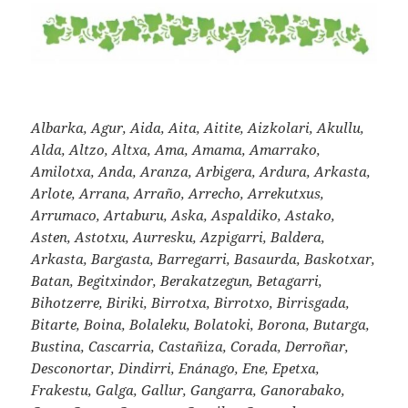
Albarka, Agur, Aida, Aita, Aitite, Aizkolari, Akullu,
Alda, Altzo, Altxa, Ama, Amama, Amarrako,
Amilotxa, Anda, Aranza, Arbigera, Ardura, Arkasta,
Arlote, Arrana, Arraño, Arrecho, Arrekutxus,
Arrumaco, Artaburu, Aska, Aspaldiko, Astako,
Asten, Astotxu, Aurresku, Azpigarri, Baldera,
Arkasta, Bargasta, Barregarri, Basaurda, Baskotxar,
Batan, Begitxindor, Berakatzegun, Betagarri,
Bihotzerre, Biriki, Birrotxa, Birrotxo, Birrisgada,
Bitarte, Boina, Bolaleku, Bolatoki, Borona, Butarga,
Bustina, Cascarria, Castañiza, Corada, Derroñar,
Desconortar, Dindirri, Enánago, Ene, Epetxa,
Frakestu, Galga, Gallur, Gangarra, Ganorabako,