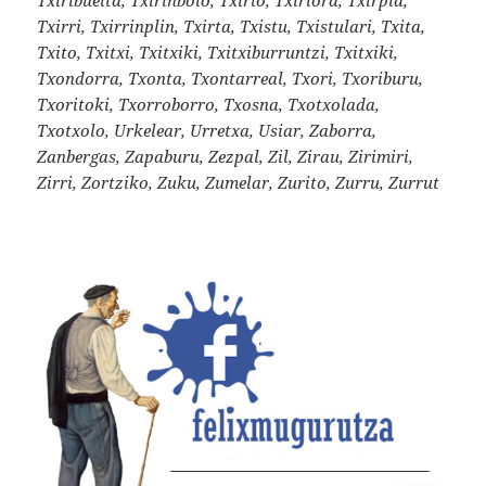
Txirri, Txirrinplin, Txirta, Txistu, Txistulari, Txita,
Txito, Txitxi, Txitxiki, Txitxiburruntzi, Txitxiki,
Txondorra, Txonta, Txontarreal, Txori, Txoriburu,
Txoritoki, Txorroborro, Txosna, Txotxolada,
Txotxolo, Urkelear, Urretxa, Usiar, Zaborra,
Zanbergas, Zapaburu, Zezpal, Zil, Zirau, Zirimiri,
Zirri, Zortziko, Zuku, Zumelar, Zurito, Zurru, Zurrut