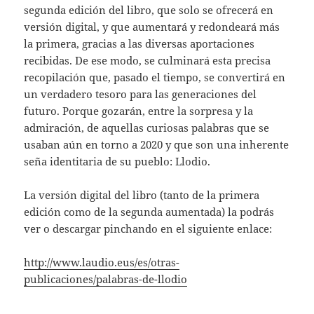
segunda edición del libro, que solo se ofrecerá en
versión digital, y que aumentará y redondeará más
la primera, gracias a las diversas aportaciones
recibidas. De ese modo, se culminará esta precisa
recopilación que, pasado el tiempo, se convertirá en
un verdadero tesoro para las generaciones del
futuro. Porque gozarán, entre la sorpresa y la
admiración, de aquellas curiosas palabras que se
usaban aún en torno a 2020 y que son una inherente
seña identitaria de su pueblo: Llodio.
La versión digital del libro (tanto de la primera
edición como de la segunda aumentada) la podrás
ver o descargar pinchando en el siguiente enlace:
http://www.laudio.eus/es/otras-
publicaciones/palabras-de-llodio