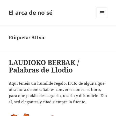
El arca de no sé
MENÚ
Y
WIDGETS
Etiqueta:
Altxa
LAUDIOKO BERBAK /
Palabras de Llodio
Aquí tenéis un humilde regalo, fruto de alguna que
otra hora de entrañables conversaciones: el libro,
para que podáis descargarlo, usarlo y difundirlo. Eso
sí, sed elegantes y citad siempre la fuente.