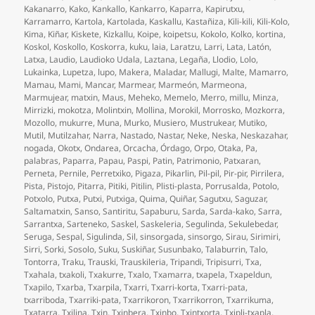
Kakanarro
,
Kako
,
Kankallo
,
Kankarro
,
Kaparra
,
Kapirutxu
,
Karramarro
,
Kartola
,
Kartolada
,
Kaskallu
,
Kastañiza
,
Kili-kili
,
Kili-Kolo
,
Kima
,
Kiñar
,
Kiskete
,
Kizkallu
,
Koipe
,
koipetsu
,
Kokolo
,
Kolko
,
kortina
,
Koskol
,
Koskollo
,
Koskorra
,
kuku
,
laia
,
Laratzu
,
Larri
,
Lata
,
Latón
,
Latxa
,
Laudio
,
Laudioko Udala
,
Laztana
,
Legaña
,
Llodio
,
Lolo
,
Lukainka
,
Lupetza
,
lupo
,
Makera
,
Maladar
,
Mallugi
,
Malte
,
Mamarro
,
Mamau
,
Mami
,
Mancar
,
Marmear
,
Marmeón
,
Marmeona
,
Marmujear
,
matxin
,
Maus
,
Meheko
,
Memelo
,
Merro
,
millu
,
Minza
,
Mirrizki
,
mokotza
,
Molintxin
,
Mollina
,
Morokil
,
Morrosko
,
Mozkorra
,
Mozollo
,
mukurre
,
Muna
,
Murko
,
Musiero
,
Mustrukear
,
Mutiko
,
Mutil
,
Mutilzahar
,
Narra
,
Nastado
,
Nastar
,
Neke
,
Neska
,
Neskazahar
,
nogada
,
Okotx
,
Ondarea
,
Orcacha
,
Órdago
,
Orpo
,
Otaka
,
Pa
,
palabras
,
Paparra
,
Papau
,
Paspi
,
Patin
,
Patrimonio
,
Patxaran
,
Perneta
,
Pernile
,
Perretxiko
,
Pigaza
,
Pikarlin
,
Pil-pil
,
Pir-pir
,
Pirrilera
,
Pista
,
Pistojo
,
Pitarra
,
Pitiki
,
Pitilin
,
Plisti-plasta
,
Porrusalda
,
Potolo
,
Potxolo
,
Putxa
,
Putxi
,
Putxiga
,
Quima
,
Quiñar
,
Sagutxu
,
Saguzar
,
Saltamatxin
,
Sanso
,
Santiritu
,
Sapaburu
,
Sarda
,
Sarda-kako
,
Sarra
,
Sarrantxa
,
Sarteneko
,
Saskel
,
Saskeleria
,
Segulinda
,
Sekulebedar
,
Seruga
,
Sespal
,
Sigulinda
,
Sil
,
sinsorgada
,
sinsorgo
,
Sirau
,
Sirimiri
,
Sirri
,
Sorki
,
Sosolo
,
Suku
,
Suskiñar
,
Susunbako
,
Talaburrin
,
Talo
,
Tontorra
,
Traku
,
Trauski
,
Trauskileria
,
Tripandi
,
Tripisurri
,
Txa
,
Txahala
,
txakoli
,
Txakurre
,
Txalo
,
Txamarra
,
txapela
,
Txapeldun
,
Txapilo
,
Txarba
,
Txarpila
,
Txarri
,
Txarri-korta
,
Txarri-pata
,
txarriboda
,
Txarriki-pata
,
Txarrikoron
,
Txarrikorron
,
Txarrikuma
,
Txatarra
,
Txilina
,
Txin
,
Txinbera
,
Txinbo
,
Txintxorta
,
Txipli-txapla
,