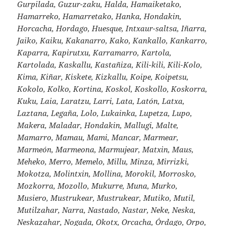
Gurpilada, Guzur-zaku, Halda, Hamaiketako,
Hamarreko, Hamarretako, Hanka, Hondakin,
Horcacha, Hordago, Huesque, Intxaur-saltsa, Iñarra,
Jaiko, Kaiku, Kakanarro, Kako, Kankallo, Kankarro,
Kaparra, Kapirutxu, Karramarro, Kartola,
Kartolada, Kaskallu, Kastañiza, Kili-kili, Kili-Kolo,
Kima, Kiñar, Kiskete, Kizkallu, Koipe, Koipetsu,
Kokolo, Kolko, Kortina, Koskol, Koskollo, Koskorra,
Kuku, Laia, Laratzu, Larri, Lata, Latón, Latxa,
Laztana, Legaña, Lolo, Lukainka, Lupetza, Lupo,
Makera, Maladar, Hondakin, Mallugi, Malte,
Mamarro, Mamau, Mami, Mancar, Marmear,
Marmeón, Marmeona, Marmujear, Matxin, Maus,
Meheko, Merro, Memelo, Millu, Minza, Mirrizki,
Mokotza, Molintxin, Mollina, Morokil, Morrosko,
Mozkorra, Mozollo, Mukurre, Muna, Murko,
Musiero, Mustrukear, Mustrukear, Mutiko, Mutil,
Mutilzahar, Narra, Nastado, Nastar, Neke, Neska,
Neskazahar, Nogada, Okotx, Orcacha, Órdago, Orpo,