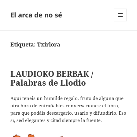
El arca de no sé
MENÚ
Y
WIDGETS
Etiqueta:
Txirlora
LAUDIOKO BERBAK /
Palabras de Llodio
Aquí tenéis un humilde regalo, fruto de alguna que
otra hora de entrañables conversaciones: el libro,
para que podáis descargarlo, usarlo y difundirlo. Eso
sí, sed elegantes y citad siempre la fuente.