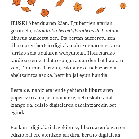
[EUSK]
Abenduaren 22an, Eguberrien atarian
geundela, «
Laudioko berbak/Palabras de Llodio
»
liburua aurkeztu zen. Eta bertan aurreratu zen
liburuaren bertsio digitala nahi zuenaren eskura
jarriko zela udalaren webgunean. Horretarako
laudioarrentzat data esanguratsua den bat hautatu
zen, Dolumin Barikua, eskualdeko nekazari eta
abeltzaintza azoka, herriko jai egun handia.
Bestalde, nahiz eta jende gehienak liburuaren
paperezko alea jaso badu ere, beti eskatu ahal
izango da, edizio digitalaren eskaintzarekin bat
eginda.
Euskarri digitalari dagokionez, liburuaren bigarren
edizio bat ere atontzen ari dira, bertsio digitalean