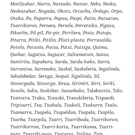
Mutilzahar, Narra, Nastado, Nastar, Neke, Neska,
Neskazahar, Nogada, Okotx, Orcacha, Órdago, Orpo,
Otaka, Pa, Paparra, Papau, Paspi, Patin, Patxaran,
Txarrikoron, Perneta, Pernile, Perretxiko, Pigaza,
Pikarlin, Pil-pil, Pir-pir, Pirrilera, Pista, Pistojo,
Pitarra, Pitiki, Pitilin, Plisti-plasta, Porrusalda,
Potolo, Potxolo, Putxa, Putxi, Putxiga, Quima,
Quiñar, Sagutxu, Saguzar, Saltamatxin, Sanso,
Santiritu, Sapaburu, Sarda, Sarda-kako, Sarra,
Sarrantxa, Sarteneko, Saskel, Saskeleria, Segulinda,
Sekulebedar, Seruga, Sespal, Sigulinda, Sil,
Sinsorgada, Sinsorgo, Sirau, Sirimiri, Sirri, Sorki,
Sosolo, Suku, Suskiñar, Susunbako,
Talaburrin, Talo,
Tontorra, Traku, Trauski, Trauskileria, Tripandi,
Tripisurri, Txa, Txahala, Txakoli, Txakurre, Txalo,
Txamarra, Txapela, Txapeldun, Txapela, Txapilo,
Txarba, Txarpila, Txarri, Txarriboda, Txarrikoron,
Txarrikorron, Txarri-korta, Txarrikuma, Txarri-
pata, Txarriki-pata, Txatarra, Txilina, Txin,