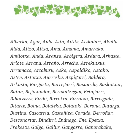
Albarka, Agur, Aida, Aita, Aitite, Aizkolari, Akullu,
Alda, Altzo, Altxa, Ama, Amama, Amarrako,
Amilotxa, Anda, Aranza, Arbigera, Ardura, Arkasta,
Arlote, Arrana, Arraño, Arrecho, Arrekutxus,
Arrumaco, Artaburu, Aska, Aspaldiko, Astako,
Asten, Astotxu, Aurresku, Azpigarri, Baldera,
Arkasta, Bargasta, Barregarri, Basaurda, Baskotxar,
Batan, Begitxindor, Berakatzegun, Betagarri,
Bihotzerre, Biriki, Birrotxa, Birrotxo, Birrisgada,
Bitarte, Boina, Bolaleku, Bolatoki, Borona, Butarga,
Bustina, Cascarria, Castañiza, Corada, Derroñar,
Desconortar, Dindirri, Enánago, Ene, Epetxa,
Frakestu, Galga, Gallur, Gangarra, Ganorabako,