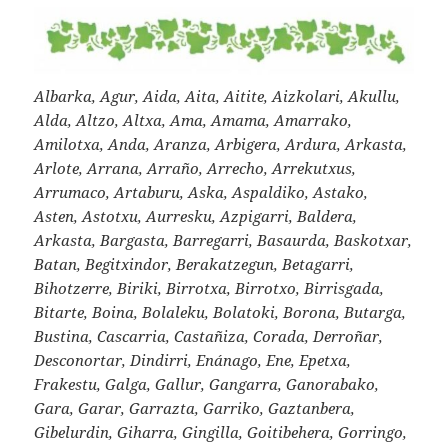
Albarka, Agur, Aida, Aita, Aitite, Aizkolari, Akullu,
Alda, Altzo, Altxa, Ama, Amama, Amarrako,
Amilotxa, Anda, Aranza, Arbigera, Ardura, Arkasta,
Arlote, Arrana, Arraño, Arrecho, Arrekutxus,
Arrumaco, Artaburu, Aska, Aspaldiko, Astako,
Asten, Astotxu, Aurresku, Azpigarri, Baldera,
Arkasta, Bargasta, Barregarri, Basaurda, Baskotxar,
Batan, Begitxindor, Berakatzegun, Betagarri,
Bihotzerre, Biriki, Birrotxa, Birrotxo, Birrisgada,
Bitarte, Boina, Bolaleku, Bolatoki, Borona, Butarga,
Bustina, Cascarria, Castañiza, Corada, Derroñar,
Desconortar, Dindirri, Enánago, Ene, Epetxa,
Frakestu, Galga, Gallur, Gangarra, Ganorabako,
Gara, Garar, Garrazta, Garriko, Gaztanbera,
Gibelurdin, Giharra, Gingilla, Goitibehera, Gorringo,