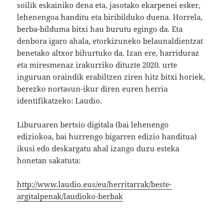
soilik eskainiko dena eta, jasotako ekarpenei esker,
lehenengoa handitu eta biribilduko duena. Horrela,
berba-bilduma bitxi hau burutu egingo da. Eta
denbora igaro ahala, etorkizuneko belaunaldientzat
benetako altxor bihurtuko da. Izan ere, harriduraz
eta miresmenaz irakurriko dituzte 2020. urte
inguruan oraindik erabiltzen ziren hitz bitxi horiek,
berezko nortasun-ikur diren euren herria
identifikatzeko: Laudio.
Liburuaren bertsio digitala (bai lehenengo
ediziokoa, bai hurrengo bigarren edizio handitua)
ikusi edo deskargatu ahal izango duzu esteka
honetan sakatuta:
http://www.laudio.eus/eu/herritarrak/beste-
argitalpenak/laudioko-berbak