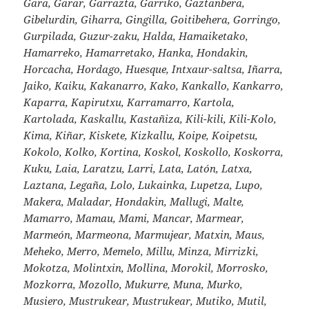
Gara, Garar, Garrazta, Garriko, Gaztanbera,
Gibelurdin, Giharra, Gingilla, Goitibehera, Gorringo,
Gurpilada, Guzur-zaku, Halda, Hamaiketako,
Hamarreko, Hamarretako, Hanka, Hondakin,
Horcacha, Hordago, Huesque, Intxaur-saltsa, Iñarra,
Jaiko, Kaiku, Kakanarro, Kako, Kankallo, Kankarro,
Kaparra, Kapirutxu, Karramarro, Kartola,
Kartolada, Kaskallu, Kastañiza, Kili-kili, Kili-Kolo,
Kima, Kiñar, Kiskete, Kizkallu, Koipe, Koipetsu,
Kokolo, Kolko, Kortina, Koskol, Koskollo, Koskorra,
Kuku, Laia, Laratzu, Larri, Lata, Latón, Latxa,
Laztana, Legaña, Lolo, Lukainka, Lupetza, Lupo,
Makera, Maladar, Hondakin, Mallugi, Malte,
Mamarro, Mamau, Mami, Mancar, Marmear,
Marmeón, Marmeona, Marmujear, Matxin, Maus,
Meheko, Merro, Memelo, Millu, Minza, Mirrizki,
Mokotza, Molintxin, Mollina, Morokil, Morrosko,
Mozkorra, Mozollo, Mukurre, Muna, Murko,
Musiero, Mustrukear, Mustrukear, Mutiko, Mutil,