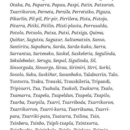
Otaka, Pa, Paparra, Papau, Paspi, Patin, Patxaran,
Txarrikoron, Perneta, Pernile, Perretxiko, Pigaza,
Pikarlin, Pil-pil, Pir-pir, Pirrilera, Pista, Pistojo,
Pitarra, Pitiki, Pitilin, Plisti-plasta, Porrusalda,
Potolo, Potxolo, Putxa, Putxi, Putxiga, Quima,
Quiñar, Sagutxu, Saguzar, Saltamatxin, Sanso,
Santiritu, Sapaburu, Sarda, Sarda-kako, Sarra,
Sarrantxa, Sarteneko, Saskel, Saskeleria, Segulinda,
Sekulebedar, Seruga, Sespal, Sigulinda, Sil,
Sinsorgada, Sinsorgo, Sirau, Sirimiri, Sirri, Sorki,
Sosolo, Suku, Suskiñar, Susunbako,
Talaburrin, Talo,
Tontorra, Traku, Trauski, Trauskileria, Tripandi,
Tripisurri, Txa, Txahala, Txakoli, Txakurre, Txalo,
Txamarra, Txapela, Txapeldun, Txapela, Txapilo,
Txarba, Txarpila, Txarri, Txarriboda, Txarrikoron,
Txarrikorron, Txarri-korta, Txarrikuma, Txarri-
pata, Txarriki-pata, Txatarra, Txilina, Txin,
Txinbera, Txinbo, Txipli-txapla, Txintxorta,
Txiribuelta, Txirinbolo, Txirlo, Txirlora, Txirpia,