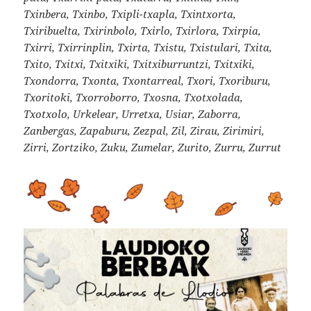
Txinbera, Txinbo, Txipli-txapla, Txintxorta,
Txiribuelta, Txirinbolo, Txirlo, Txirlora, Txirpia,
Txirri, Txirrinplin, Txirta, Txistu, Txistulari, Txita,
Txito, Txitxi, Txitxiki, Txitxiburruntzi, Txitxiki,
Txondorra, Txonta, Txontarreal, Txori, Txoriburu,
Txoritoki, Txorroborro, Txosna, Txotxolada,
Txotxolo, Urkelear, Urretxa, Usiar, Zaborra,
Zanbergas, Zapaburu, Zezpal, Zil, Zirau, Zirimiri,
Zirri, Zortziko, Zuku, Zumelar, Zurito, Zurru, Zurrut