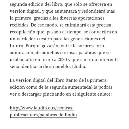
segunda edición del libro, que solo se ofrecerá en
versión digital, y que aumentará y redondeará más
la primera, gracias a las diversas aportaciones
recibidas. De ese modo, se culminará esta precisa
recopilación que, pasado el tiempo, se convertirá en
un verdadero tesoro para las generaciones del
futuro. Porque gozarán, entre la sorpresa y la
admiración, de aquellas curiosas palabras que se
usaban aún en torno a 2020 y que son una inherente
seña identitaria de su pueblo: Llodio.
La versión digital del libro (tanto de la primera
edición como de la segunda aumentada) la podrás
ver o descargar pinchando en el siguiente enlace:
http://www.laudio.eus/es/otras-
publicaciones/palabras-de-llodio