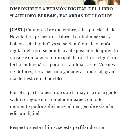
DISPONIBLE LA VERSIÓN DIGITAL DEL LIBRO
“LAUDIOKO BERBAK / PALABRAS DE LLODIO”
[CAST]
Cuando 22 de diciembre, a las puertas de la
Navidad, se presentó el libro “Laudioko berbak /
Palabras de Llodio” ya se adelantó que la versión
digital del libro se pondría a disposición de quien la
quisiese en la web municipal. Para ello se eligió una
fecha emblemática para los laudioarras, el Viernes
de Dolores, feria agrícola ganadera comarcal, gran
día de fiesta en el pueblo.
Por otra parte, a pesar de que la mayoría de la gente
ya ha recogido su ejemplar en papel, en todo
momento podrá solicitarse, al margen de exista la
edición digital.
Respecto a esta última, se está perfilando una