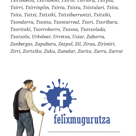
Txirri, Txirrinplin, Txirta, Txistu, Txistulari, Txita,
Txito, Txitxi, Txitxiki, Txitxiburruntzi, Txitxiki,
Txondorra, Txonta, Txontarreal, Txori, Txoriburu,
Txoritoki, Txorroborro, Txosna, Txotxolada,
Txotxolo, Urkelear, Urretxa, Usiar, Zaborra,
Zanbergas, Zapaburu, Zezpal, Zil, Zirau, Zirimiri,
Zirri, Zortziko, Zuku, Zumelar, Zurito, Zurru, Zurrut