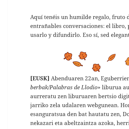
Aquí tenéis un humilde regalo, fruto 
entrañables conversaciones: el libro,
usarlo y difundirlo. Eso sí, sed elegan
[EUSK]
Abenduaren 22an, Eguberrien 
berbak/Palabras de Llodio
» liburua a
aurreratu zen liburuaren bertsio dig
jarriko zela udalaren webgunean. Ho
esanguratsua den bat hautatu zen, D
nekazari eta abeltzaintza azoka, herr