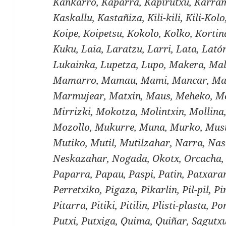
Kankarro, Kaparra, Kapirutxu, Karram
Kaskallu, Kastañiza, Kili-kili, Kili-Kol
Koipe, Koipetsu, Kokolo, Kolko, Kortin
Kuku, Laia, Laratzu, Larri, Lata, Lató
Lukainka, Lupetza, Lupo, Makera, Mal
Mamarro, Mamau, Mami, Mancar, Ma
Marmujear, Matxin, Maus, Meheko, Me
Mirrizki, Mokotza, Molintxin, Mollin
Mozollo, Mukurre, Muna, Murko, Musi
Mutiko, Mutil, Mutilzahar, Narra, Nas
Neskazahar, Nogada, Okotx, Orcacha, 
Paparra, Papau, Paspi, Patin, Patxaran
Perretxiko, Pigaza, Pikarlin, Pil-pil, Pir
Pitarra, Pitiki, Pitilin, Plisti-plasta, 
Putxi, Putxiga, Quima, Quiñar, Sagutxu