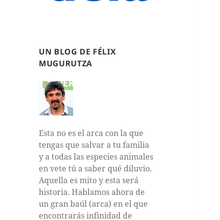
UN BLOG DE FÉLIX
MUGURUTZA
Esta no es el arca con la que
tengas que salvar a tu familia
y a todas las especies animales
en vete tú a saber qué diluvio.
Aquella es mito y esta será
historia. Hablamos ahora de
un gran baúl (arca) en el que
encontrarás infinidad de