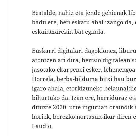
Bestalde, nahiz eta jende gehienak l
badu ere, beti eskatu ahal izango da, 
eskaintzarekin bat eginda.
Euskarri digitalari dagokionez, libur
atontzen ari dira, bertsio digitalean s
jasotako ekarpenei esker, lehenengoa
Horrela, berba-bilduma bitxi hau bur
igaro ahala, etorkizuneko belaunaldi
bihurtuko da. Izan ere, harriduraz e
dituzte 2020. urte inguruan oraindik e
horiek, berezko nortasun-ikur diren e
Laudio.