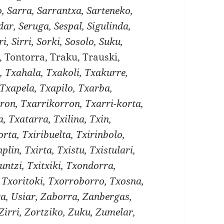
, Sarra, Sarrantxa, Sarteneko,
dar, Seruga, Sespal, Sigulinda,
i, Sirri, Sorki, Sosolo, Suku,
, Tontorra, Traku, Trauski,
a, Txahala, Txakoli, Txakurre,
Txapela, Txapilo, Txarba,
ron, Txarrikorron, Txarri-korta,
, Txatarra, Txilina, Txin,
orta, Txiribuelta, Txirinbolo,
nplin, Txirta, Txistu, Txistulari,
runtzi, Txitxiki, Txondorra,
 Txoritoki, Txorroborro, Txosna,
xa, Usiar, Zaborra, Zanbergas,
 Zirri, Zortziko, Zuku, Zumelar,