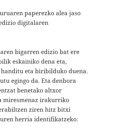
iburuaren paperezko alea jaso
edizio digitalaren
uaren bigarren edizio bat ere
oilik eskainiko dena eta,
 handitu eta biribilduko duena.
utu egingo da. Eta denbora
entzat benetako altxor
ta miresmenaz irakurriko
rabiltzen ziren hitz bitxi
uren herria identifikatzeko: