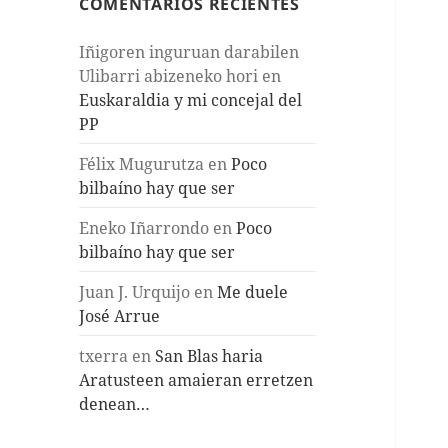
COMENTARIOS RECIENTES
Iñigoren inguruan darabilen
Ulibarri abizeneko hori
en
Euskaraldia y mi concejal del
PP
Félix Mugurutza
en
Poco
bilbaíno hay que ser
Eneko Iñarrondo
en
Poco
bilbaíno hay que ser
Juan J. Urquijo
en
Me duele
José Arrue
txerra
en
San Blas haria
Aratusteen amaieran erretzen
denean…