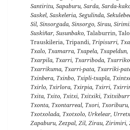
Santiritu, Sapaburu, Sarda, Sarda-kako
Saskel, Saskeleria, Segulinda, Sekulebe
Sil, Sinsorgada, Sinsorgo, Sirau, Sirimir
Suskiñar, Susunbako,
Talaburrin, Talo
Trauskileria, Tripandi,
Tripisurri, Tx
Txalo, Txamarra, Txapela, Txapeldun, 
Txarpila, Txarri, Txarriboda, Txarriko
Txarrikuma, Txarri-pata, Txarriki-pata
Txinbera, Txinbo, Txipli-txapla, Txintx
Txirlo, Txirlora, Txirpia, Txirri, Txirri
Txita, Txito, Txitxi, Txitxiki, Txitxibur
Txonta, Txontarreal, Txori, Txoriburu,
Txotxolada, Txotxolo, Urkelear, Urret
Zapaburu, Zezpal, Zil, Zirau, Zirimiri,