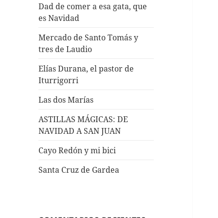
Dad de comer a esa gata, que
es Navidad
Mercado de Santo Tomás y
tres de Laudio
Elías Durana, el pastor de
Iturrigorri
Las dos Marías
ASTILLAS MÁGICAS: DE
NAVIDAD A SAN JUAN
Cayo Redón y mi bici
Santa Cruz de Gardea