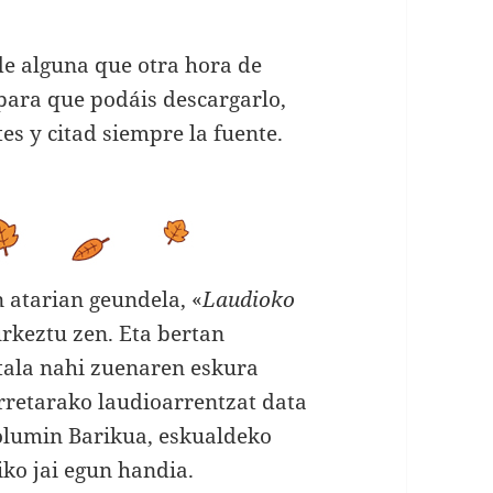
de alguna que otra hora de
 para que podáis descargarlo,
tes y citad siempre la fuente.
atarian geundela, «
Laudioko
urkeztu zen. Eta bertan
itala nahi zuenaren eskura
rretarako laudioarrentzat data
olumin Barikua, eskualdeko
iko jai egun handia.