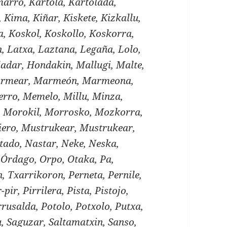
arro, Kartola, Kartolada,
o, Kima, Kiñar, Kiskete, Kizkallu,
a, Koskol, Koskollo, Koskorra,
n, Latxa, Laztana, Legaña, Lolo,
adar, Hondakin, Mallugi, Malte,
rmear, Marmeón, Marmeona,
rro, Memelo, Millu, Minza,
a, Morokil, Morrosko, Mozkorra,
ero, Mustrukear, Mustrukear,
tado, Nastar, Neke, Neska,
Órdago, Orpo, Otaka, Pa,
, Txarrikoron, Perneta, Pernile,
-pir, Pirrilera, Pista, Pistojo,
Porrusalda, Potolo, Potxolo, Putxa,
, Saguzar, Saltamatxin, Sanso,