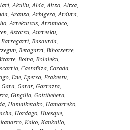
lari, Akullu, Alda, Altzo, Altxa,
a, Aranza, Arbigera, Ardura,
cho, Arrekutxus, Arrumaco,
ten, Astotxu, Aurresku,
, Barregarri, Basaurda,
zegun, Betagarri, Bihotzerre,
Bitarte, Boina, Bolaleku,
scarria, Castañiza, Corada,
ago, Ene, Epetxa, Frakestu,
 Gara, Garar, Garrazta,
ra, Gingilla, Goitibehera,
lda, Hamaiketako, Hamarreko,
acha, Hordago, Huesque,
Kakanarro, Kako, Kankallo,