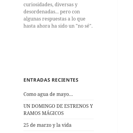
curiosidades, diversas y
desordenadas... pero con
algunas respuestas a lo que
hasta ahora ha sido un "no sé".
ENTRADAS RECIENTES
Como agua de mayo…
UN DOMINGO DE ESTRENOS Y
RAMOS MÁGICOS
25 de marzo y la vida