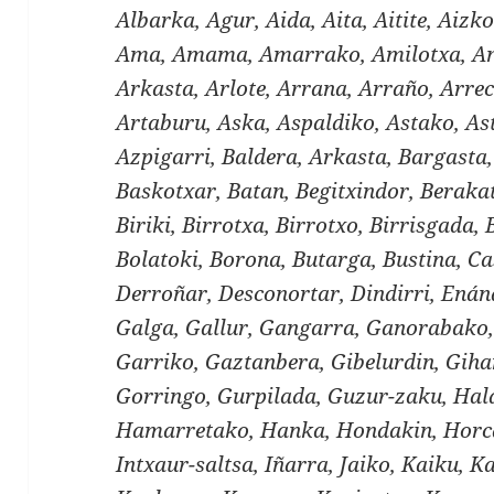
Albarka, Agur, Aida, Aita, Aitite, Aizko
Ama, Amama, Amarrako, Amilotxa, And
Arkasta, Arlote, Arrana, Arraño, Arre
Artaburu, Aska, Aspaldiko, Astako, As
Azpigarri, Baldera, Arkasta, Bargasta
Baskotxar, Batan, Begitxindor, Berakat
Biriki, Birrotxa, Birrotxo, Birrisgada, 
Bolatoki, Borona, Butarga, Bustina, Ca
Derroñar, Desconortar, Dindirri, Enán
Galga, Gallur, Gangarra, Ganorabako,
Garriko, Gaztanbera, Gibelurdin, Gihar
Gorringo, Gurpilada, Guzur-zaku, Ha
Hamarretako, Hanka, Hondakin, Horc
Intxaur-saltsa, Iñarra, Jaiko, Kaiku, 