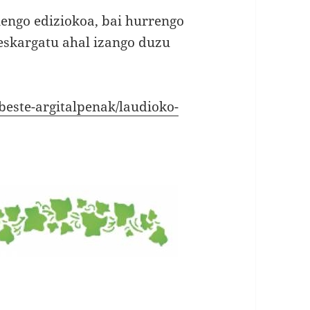
nengo ediziokoa, bai hurrengo
deskargatu ahal izango duzu
beste-argitalpenak/laudioko-