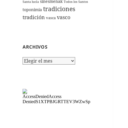
sinesmenak
Santa lucía
Todos los Santos
tradiciones
toponimia
tradición
vasco
vasca
ARCHIVOS
Archivos