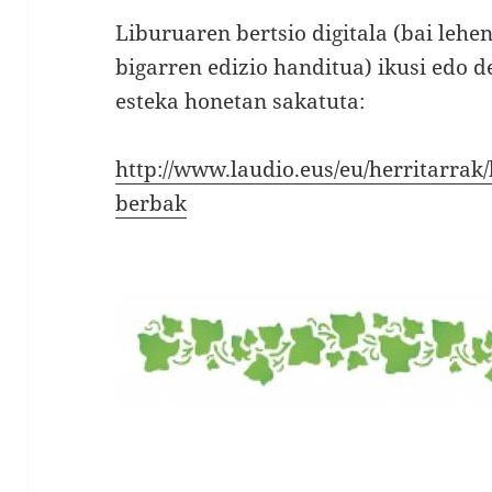
Liburuaren bertsio digitala (bai lehe
bigarren edizio handitua) ikusi edo 
esteka honetan sakatuta:
http://www.laudio.eus/eu/herritarrak/
berbak