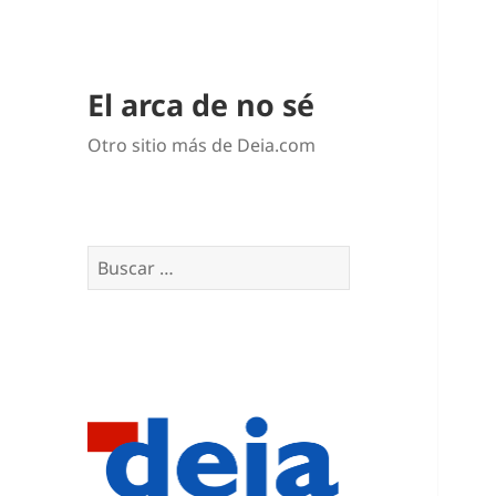
El arca de no sé
Otro sitio más de Deia.com
Buscar: