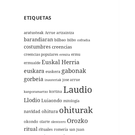
ETIQUETAS
aratusteak
Arrue
artzaintza
barandiaran
bilbao
bilbo
cofradia
costumbres
creencias
creencias populares
ermu
ermita
Euskal Herria
ermualde
gabonak
euskara
euskera
gorbeia
jose arrue
inauteriak
Laudio
kortina
kanporamartxo
Llodio
Luiaondo
mitología
ohiturak
ohitura
navidad
Orozko
okondo
olarte
olentzero
ritual
rituales
romería
san juan