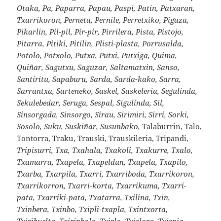
Otaka, Pa, Paparra, Papau, Paspi, Patin, Patxaran,
Txarrikoron, Perneta, Pernile, Perretxiko, Pigaza,
Pikarlin, Pil-pil, Pir-pir, Pirrilera, Pista, Pistojo,
Pitarra, Pitiki, Pitilin, Plisti-plasta, Porrusalda,
Potolo, Potxolo, Putxa, Putxi, Putxiga, Quima,
Quiñar, Sagutxu, Saguzar, Saltamatxin, Sanso,
Santiritu, Sapaburu, Sarda, Sarda-kako, Sarra,
Sarrantxa, Sarteneko, Saskel, Saskeleria, Segulinda,
Sekulebedar, Seruga, Sespal, Sigulinda, Sil,
Sinsorgada, Sinsorgo, Sirau, Sirimiri, Sirri, Sorki,
Sosolo, Suku, Suskiñar, Susunbako,
Talaburrin, Talo,
Tontorra, Traku, Trauski, Trauskileria, Tripandi,
Tripisurri, Txa, Txahala, Txakoli, Txakurre, Txalo,
Txamarra, Txapela, Txapeldun, Txapela, Txapilo,
Txarba, Txarpila, Txarri, Txarriboda, Txarrikoron,
Txarrikorron, Txarri-korta, Txarrikuma, Txarri-
pata, Txarriki-pata, Txatarra, Txilina, Txin,
Txinbera, Txinbo, Txipli-txapla, Txintxorta,
Txiribuelta, Txirinbolo, Txirlo, Txirlora, Txirpia,