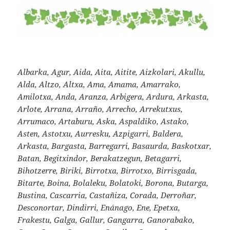
Albarka, Agur, Aida, Aita, Aitite, Aizkolari, Akullu,
Alda, Altzo, Altxa, Ama, Amama, Amarrako,
Amilotxa, Anda, Aranza, Arbigera, Ardura, Arkasta,
Arlote, Arrana, Arraño, Arrecho, Arrekutxus,
Arrumaco, Artaburu, Aska, Aspaldiko, Astako,
Asten, Astotxu, Aurresku, Azpigarri, Baldera,
Arkasta, Bargasta, Barregarri, Basaurda, Baskotxar,
Batan, Begitxindor, Berakatzegun, Betagarri,
Bihotzerre, Biriki, Birrotxa, Birrotxo, Birrisgada,
Bitarte, Boina, Bolaleku, Bolatoki, Borona, Butarga,
Bustina, Cascarria, Castañiza, Corada, Derroñar,
Desconortar, Dindirri, Enánago, Ene, Epetxa,
Frakestu, Galga, Gallur, Gangarra, Ganorabako,