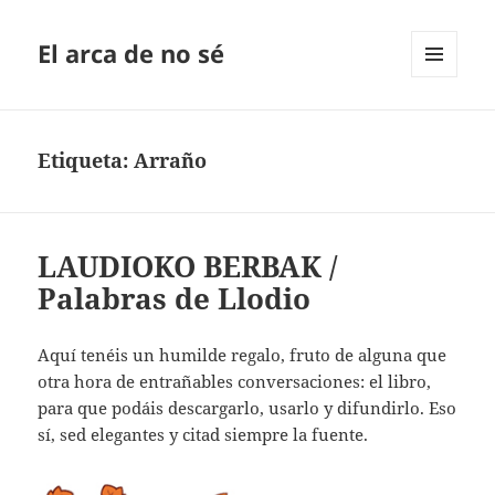
El arca de no sé
MENÚ
Y
WIDGETS
Etiqueta:
Arraño
LAUDIOKO BERBAK /
Palabras de Llodio
Aquí tenéis un humilde regalo, fruto de alguna que
otra hora de entrañables conversaciones: el libro,
para que podáis descargarlo, usarlo y difundirlo. Eso
sí, sed elegantes y citad siempre la fuente.