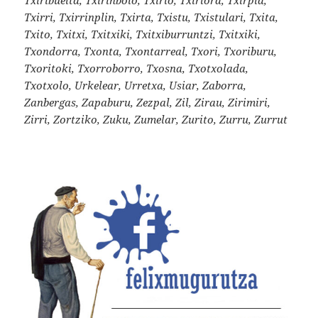
Txirri, Txirrinplin, Txirta, Txistu, Txistulari, Txita,
Txito, Txitxi, Txitxiki, Txitxiburruntzi, Txitxiki,
Txondorra, Txonta, Txontarreal, Txori, Txoriburu,
Txoritoki, Txorroborro, Txosna, Txotxolada,
Txotxolo, Urkelear, Urretxa, Usiar, Zaborra,
Zanbergas, Zapaburu, Zezpal, Zil, Zirau, Zirimiri,
Zirri, Zortziko, Zuku, Zumelar, Zurito, Zurru, Zurrut