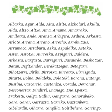
Albarka, Agur, Aida, Aita, Aitite, Aizkolari, Akullu,
Alda, Altzo, Altxa, Ama, Amama, Amarrako,
Amilotxa, Anda, Aranza, Arbigera, Ardura, Arkasta,
Arlote, Arrana, Arraño, Arrecho, Arrekutxus,
Arrumaco, Artaburu, Aska, Aspaldiko, Astako,
Asten, Astotxu, Aurresku, Azpigarri, Baldera,
Arkasta, Bargasta, Barregarri, Basaurda, Baskotxar,
Batan, Begitxindor, Berakatzegun, Betagarri,
Bihotzerre, Biriki, Birrotxa, Birrotxo, Birrisgada,
Bitarte, Boina, Bolaleku, Bolatoki, Borona, Butarga,
Bustina, Cascarria, Castañiza, Corada, Derroñar,
Desconortar, Dindirri, Enánago, Ene, Epetxa,
Frakestu, Galga, Gallur, Gangarra, Ganorabako,
Gara, Garar, Garrazta, Garriko, Gaztanbera,
Gibelurdin, Giharra, Gingilla, Goitibehera, Gorringo,