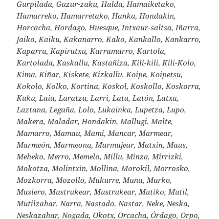
Gurpilada, Guzur-zaku, Halda, Hamaiketako,
Hamarreko, Hamarretako, Hanka, Hondakin,
Horcacha, Hordago, Huesque, Intxaur-saltsa, Iñarra,
Jaiko, Kaiku, Kakanarro, Kako, Kankallo, Kankarro,
Kaparra, Kapirutxu, Karramarro, Kartola,
Kartolada, Kaskallu, Kastañiza, Kili-kili, Kili-Kolo,
Kima, Kiñar, Kiskete, Kizkallu, Koipe, Koipetsu,
Kokolo, Kolko, Kortina, Koskol, Koskollo, Koskorra,
Kuku, Laia, Laratzu, Larri, Lata, Latón, Latxa,
Laztana, Legaña, Lolo, Lukainka, Lupetza, Lupo,
Makera, Maladar, Hondakin, Mallugi, Malte,
Mamarro, Mamau, Mami, Mancar, Marmear,
Marmeón, Marmeona, Marmujear, Matxin, Maus,
Meheko, Merro, Memelo, Millu, Minza, Mirrizki,
Mokotza, Molintxin, Mollina, Morokil, Morrosko,
Mozkorra, Mozollo, Mukurre, Muna, Murko,
Musiero, Mustrukear, Mustrukear, Mutiko, Mutil,
Mutilzahar, Narra, Nastado, Nastar, Neke, Neska,
Neskazahar, Nogada, Okotx, Orcacha, Órdago, Orpo,