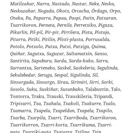
Mutilzahar, Narra, Nastado, Nastar, Neke, Neska,
Neskazahar, Nogada, Okotx, Orcacha, Órdago, Orpo,
Otaka, Pa, Paparra, Papau, Paspi, Patin, Patxaran,
Txarrikoron, Perneta, Pernile, Perretxiko, Pigaza,
Pikarlin, Pil-pil, Pir-pir, Pirrilera, Pista, Pistojo,
Pitarra, Pitiki, Pitilin, Plisti-plasta, Porrusalda,
Potolo, Potxolo, Putxa, Putxi, Putxiga, Quima,
Quiñar, Sagutxu, Saguzar, Saltamatxin, Sanso,
Santiritu, Sapaburu, Sarda, Sarda-kako, Sarra,
Sarrantxa, Sarteneko, Saskel, Saskeleria, Segulinda,
Sekulebedar, Seruga, Sespal, Sigulinda, Sil,
Sinsorgada, Sinsorgo, Sirau, Sirimiri, Sirri, Sorki,
Sosolo, Suku, Suskiñar, Susunbako,
Talaburrin, Talo,
Tontorra, Traku, Trauski, Trauskileria, Tripandi,
Tripisurri, Txa, Txahala, Txakoli, Txakurre, Txalo,
Txamarra, Txapela, Txapeldun, Txapela, Txapilo,
Txarba, Txarpila, Txarri, Txarriboda, Txarrikoron,
Txarrikorron, Txarri-korta, Txarrikuma, Txarri-
pata, Txarriki-pata, Txatarra, Txilina, Txin,