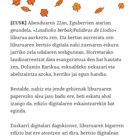
[EUSK]
Abenduaren 22an, Eguberrien atarian
geundela, «
Laudioko berbak/Palabras de Llodio
»
liburua aurkeztu zen. Eta bertan aurreratu zen
liburuaren bertsio digitala nahi zuenaren eskura
jarriko zela udalaren webgunean. Horretarako
laudioarrentzat data esanguratsua den bat hautatu
zen, Dolumin Barikua, eskualdeko nekazari eta
abeltzaintza azoka, herriko jai egun handia.
Bestalde, nahiz eta jende gehienak liburuaren
paperezko alea jaso badu ere, beti eskatu ahal
izango da, edizio digitalaren eskaintzarekin bat
eginda.
Euskarri digitalari dagokionez, liburuaren bigarren
edizio bat ere atontzen ari dira, bertsio digitalean