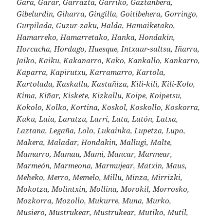
Gara, Garar, Garrazta, Garriko, Gaztanbera,
Gibelurdin, Giharra, Gingilla, Goitibehera, Gorringo,
Gurpilada, Guzur-zaku, Halda, Hamaiketako,
Hamarreko, Hamarretako, Hanka, Hondakin,
Horcacha, Hordago, Huesque, Intxaur-saltsa, Iñarra,
Jaiko, Kaiku, Kakanarro, Kako, Kankallo, Kankarro,
Kaparra, Kapirutxu, Karramarro, Kartola,
Kartolada, Kaskallu, Kastañiza, Kili-kili, Kili-Kolo,
Kima, Kiñar, Kiskete, Kizkallu, Koipe, Koipetsu,
Kokolo, Kolko, Kortina, Koskol, Koskollo, Koskorra,
Kuku, Laia, Laratzu, Larri, Lata, Latón, Latxa,
Laztana, Legaña, Lolo, Lukainka, Lupetza, Lupo,
Makera, Maladar, Hondakin, Mallugi, Malte,
Mamarro, Mamau, Mami, Mancar, Marmear,
Marmeón, Marmeona, Marmujear, Matxin, Maus,
Meheko, Merro, Memelo, Millu, Minza, Mirrizki,
Mokotza, Molintxin, Mollina, Morokil, Morrosko,
Mozkorra, Mozollo, Mukurre, Muna, Murko,
Musiero, Mustrukear, Mustrukear, Mutiko, Mutil,