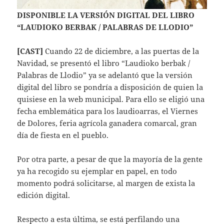
DISPONIBLE LA VERSIÓN DIGITAL DEL LIBRO
“LAUDIOKO BERBAK / PALABRAS DE LLODIO”
[CAST]
Cuando 22 de diciembre, a las puertas de la
Navidad, se presentó el libro “Laudioko berbak /
Palabras de Llodio” ya se adelantó que la versión
digital del libro se pondría a disposición de quien la
quisiese en la web municipal. Para ello se eligió una
fecha emblemática para los laudioarras, el Viernes
de Dolores, feria agrícola ganadera comarcal, gran
día de fiesta en el pueblo.
Por otra parte, a pesar de que la mayoría de la gente
ya ha recogido su ejemplar en papel, en todo
momento podrá solicitarse, al margen de exista la
edición digital.
Respecto a esta última, se está perfilando una