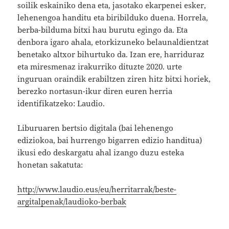
soilik eskainiko dena eta, jasotako ekarpenei esker,
lehenengoa handitu eta biribilduko duena. Horrela,
berba-bilduma bitxi hau burutu egingo da. Eta
denbora igaro ahala, etorkizuneko belaunaldientzat
benetako altxor bihurtuko da. Izan ere, harriduraz
eta miresmenaz irakurriko dituzte 2020. urte
inguruan oraindik erabiltzen ziren hitz bitxi horiek,
berezko nortasun-ikur diren euren herria
identifikatzeko: Laudio.
Liburuaren bertsio digitala (bai lehenengo
ediziokoa, bai hurrengo bigarren edizio handitua)
ikusi edo deskargatu ahal izango duzu esteka
honetan sakatuta:
http://www.laudio.eus/eu/herritarrak/beste-
argitalpenak/laudioko-berbak