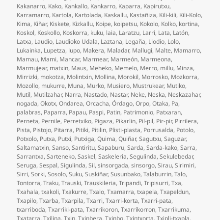
Kakanarro
,
Kako
,
Kankallo
,
Kankarro
,
Kaparra
,
Kapirutxu
,
Karramarro
,
Kartola
,
Kartolada
,
Kaskallu
,
Kastañiza
,
Kili-kili
,
Kili-Kolo
,
Kima
,
Kiñar
,
Kiskete
,
Kizkallu
,
Koipe
,
koipetsu
,
Kokolo
,
Kolko
,
kortina
,
Koskol
,
Koskollo
,
Koskorra
,
kuku
,
laia
,
Laratzu
,
Larri
,
Lata
,
Latón
,
Latxa
,
Laudio
,
Laudioko Udala
,
Laztana
,
Legaña
,
Llodio
,
Lolo
,
Lukainka
,
Lupetza
,
lupo
,
Makera
,
Maladar
,
Mallugi
,
Malte
,
Mamarro
,
Mamau
,
Mami
,
Mancar
,
Marmear
,
Marmeón
,
Marmeona
,
Marmujear
,
matxin
,
Maus
,
Meheko
,
Memelo
,
Merro
,
millu
,
Minza
,
Mirrizki
,
mokotza
,
Molintxin
,
Mollina
,
Morokil
,
Morrosko
,
Mozkorra
,
Mozollo
,
mukurre
,
Muna
,
Murko
,
Musiero
,
Mustrukear
,
Mutiko
,
Mutil
,
Mutilzahar
,
Narra
,
Nastado
,
Nastar
,
Neke
,
Neska
,
Neskazahar
,
nogada
,
Okotx
,
Ondarea
,
Orcacha
,
Órdago
,
Orpo
,
Otaka
,
Pa
,
palabras
,
Paparra
,
Papau
,
Paspi
,
Patin
,
Patrimonio
,
Patxaran
,
Perneta
,
Pernile
,
Perretxiko
,
Pigaza
,
Pikarlin
,
Pil-pil
,
Pir-pir
,
Pirrilera
,
Pista
,
Pistojo
,
Pitarra
,
Pitiki
,
Pitilin
,
Plisti-plasta
,
Porrusalda
,
Potolo
,
Potxolo
,
Putxa
,
Putxi
,
Putxiga
,
Quima
,
Quiñar
,
Sagutxu
,
Saguzar
,
Saltamatxin
,
Sanso
,
Santiritu
,
Sapaburu
,
Sarda
,
Sarda-kako
,
Sarra
,
Sarrantxa
,
Sarteneko
,
Saskel
,
Saskeleria
,
Segulinda
,
Sekulebedar
,
Seruga
,
Sespal
,
Sigulinda
,
Sil
,
sinsorgada
,
sinsorgo
,
Sirau
,
Sirimiri
,
Sirri
,
Sorki
,
Sosolo
,
Suku
,
Suskiñar
,
Susunbako
,
Talaburrin
,
Talo
,
Tontorra
,
Traku
,
Trauski
,
Trauskileria
,
Tripandi
,
Tripisurri
,
Txa
,
Txahala
,
txakoli
,
Txakurre
,
Txalo
,
Txamarra
,
txapela
,
Txapeldun
,
Txapilo
,
Txarba
,
Txarpila
,
Txarri
,
Txarri-korta
,
Txarri-pata
,
txarriboda
,
Txarriki-pata
,
Txarrikoron
,
Txarrikorron
,
Txarrikuma
,
Txatarra
,
Txilina
,
Txin
,
Txinbera
,
Txinbo
,
Txintxorta
,
Txipli-txapla
,