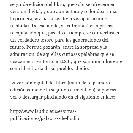
segunda edición del libro, que solo se ofrecerá en
versión digital, y que aumentará y redondeará más
la primera, gracias a las diversas aportaciones
recibidas. De ese modo, se culminará esta precisa
recopilación que, pasado el tiempo, se convertirá en
un verdadero tesoro para las generaciones del
futuro. Porque gozarán, entre la sorpresa y la
admiración, de aquellas curiosas palabras que se
usaban aún en torno a 2020 y que son una inherente
seña identitaria de su pueblo: Llodio.
La versión digital del libro (tanto de la primera
edición como de la segunda aumentada) la podrás
ver o descargar pinchando en el siguiente enlace:
http://www.laudio.eus/es/otras-
publicaciones/palabras-de-llodio