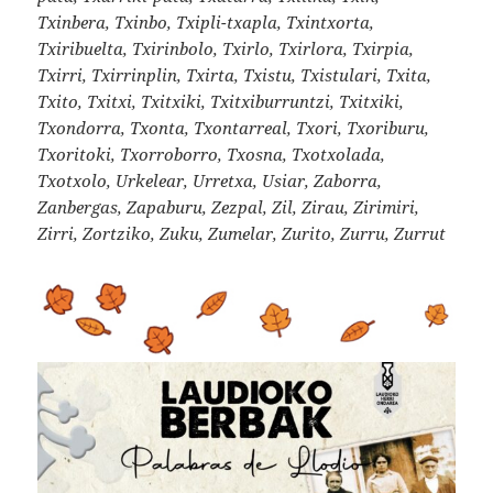
Txinbera, Txinbo, Txipli-txapla, Txintxorta,
Txiribuelta, Txirinbolo, Txirlo, Txirlora, Txirpia,
Txirri, Txirrinplin, Txirta, Txistu, Txistulari, Txita,
Txito, Txitxi, Txitxiki, Txitxiburruntzi, Txitxiki,
Txondorra, Txonta, Txontarreal, Txori, Txoriburu,
Txoritoki, Txorroborro, Txosna, Txotxolada,
Txotxolo, Urkelear, Urretxa, Usiar, Zaborra,
Zanbergas, Zapaburu, Zezpal, Zil, Zirau, Zirimiri,
Zirri, Zortziko, Zuku, Zumelar, Zurito, Zurru, Zurrut