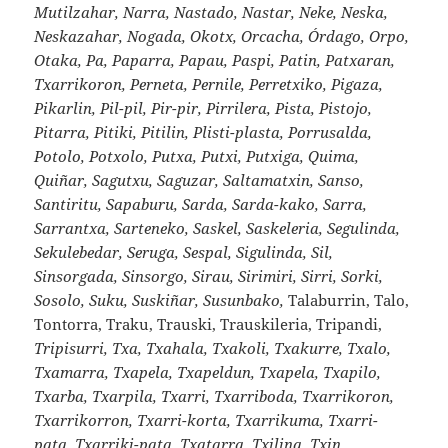
Mutilzahar, Narra, Nastado, Nastar, Neke, Neska,
Neskazahar, Nogada, Okotx, Orcacha, Órdago, Orpo,
Otaka, Pa, Paparra, Papau, Paspi, Patin, Patxaran,
Txarrikoron, Perneta, Pernile, Perretxiko, Pigaza,
Pikarlin, Pil-pil, Pir-pir, Pirrilera, Pista, Pistojo,
Pitarra, Pitiki, Pitilin, Plisti-plasta, Porrusalda,
Potolo, Potxolo, Putxa, Putxi, Putxiga, Quima,
Quiñar, Sagutxu, Saguzar, Saltamatxin, Sanso,
Santiritu, Sapaburu, Sarda, Sarda-kako, Sarra,
Sarrantxa, Sarteneko, Saskel, Saskeleria, Segulinda,
Sekulebedar, Seruga, Sespal, Sigulinda, Sil,
Sinsorgada, Sinsorgo, Sirau, Sirimiri, Sirri, Sorki,
Sosolo, Suku, Suskiñar, Susunbako,
Talaburrin, Talo,
Tontorra, Traku, Trauski, Trauskileria, Tripandi,
Tripisurri, Txa, Txahala, Txakoli, Txakurre, Txalo,
Txamarra, Txapela, Txapeldun, Txapela, Txapilo,
Txarba, Txarpila, Txarri, Txarriboda, Txarrikoron,
Txarrikorron, Txarri-korta, Txarrikuma, Txarri-
pata, Txarriki-pata, Txatarra, Txilina, Txin,