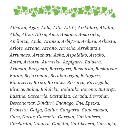
Albarka, Agur, Aida, Aita, Aitite, Aizkolari, Akullu,
Alda, Altzo, Altxa, Ama, Amama, Amarrako,
Amilotxa, Anda, Aranza, Arbigera, Ardura, Arkasta,
Arlote, Arrana, Arraño, Arrecho, Arrekutxus,
Arrumaco, Artaburu, Aska, Aspaldiko, Astako,
Asten, Astotxu, Aurresku, Azpigarri, Baldera,
Arkasta, Bargasta, Barregarri, Basaurda, Baskotxar,
Batan, Begitxindor, Berakatzegun, Betagarri,
Bihotzerre, Biriki, Birrotxa, Birrotxo, Birrisgada,
Bitarte, Boina, Bolaleku, Bolatoki, Borona, Butarga,
Bustina, Cascarria, Castañiza, Corada, Derroñar,
Desconortar, Dindirri, Enánago, Ene, Epetxa,
Frakestu, Galga, Gallur, Gangarra, Ganorabako,
Gara, Garar, Garrazta, Garriko, Gaztanbera,
Gibelurdin, Giharra, Gingilla, Goitibehera, Gorringo,