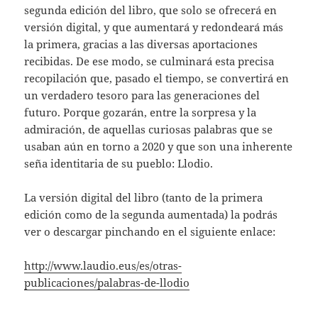
segunda edición del libro, que solo se ofrecerá en
versión digital, y que aumentará y redondeará más
la primera, gracias a las diversas aportaciones
recibidas. De ese modo, se culminará esta precisa
recopilación que, pasado el tiempo, se convertirá en
un verdadero tesoro para las generaciones del
futuro. Porque gozarán, entre la sorpresa y la
admiración, de aquellas curiosas palabras que se
usaban aún en torno a 2020 y que son una inherente
seña identitaria de su pueblo: Llodio.
La versión digital del libro (tanto de la primera
edición como de la segunda aumentada) la podrás
ver o descargar pinchando en el siguiente enlace:
http://www.laudio.eus/es/otras-
publicaciones/palabras-de-llodio