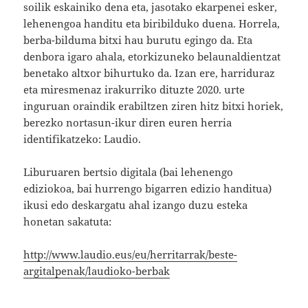
soilik eskainiko dena eta, jasotako ekarpenei esker,
lehenengoa handitu eta biribilduko duena. Horrela,
berba-bilduma bitxi hau burutu egingo da. Eta
denbora igaro ahala, etorkizuneko belaunaldientzat
benetako altxor bihurtuko da. Izan ere, harriduraz
eta miresmenaz irakurriko dituzte 2020. urte
inguruan oraindik erabiltzen ziren hitz bitxi horiek,
berezko nortasun-ikur diren euren herria
identifikatzeko: Laudio.
Liburuaren bertsio digitala (bai lehenengo
ediziokoa, bai hurrengo bigarren edizio handitua)
ikusi edo deskargatu ahal izango duzu esteka
honetan sakatuta:
http://www.laudio.eus/eu/herritarrak/beste-
argitalpenak/laudioko-berbak