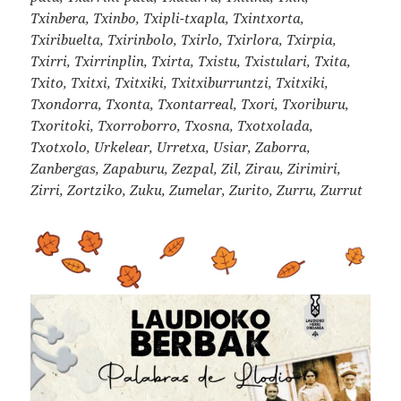
Txinbera, Txinbo, Txipli-txapla, Txintxorta,
Txiribuelta, Txirinbolo, Txirlo, Txirlora, Txirpia,
Txirri, Txirrinplin, Txirta, Txistu, Txistulari, Txita,
Txito, Txitxi, Txitxiki, Txitxiburruntzi, Txitxiki,
Txondorra, Txonta, Txontarreal, Txori, Txoriburu,
Txoritoki, Txorroborro, Txosna, Txotxolada,
Txotxolo, Urkelear, Urretxa, Usiar, Zaborra,
Zanbergas, Zapaburu, Zezpal, Zil, Zirau, Zirimiri,
Zirri, Zortziko, Zuku, Zumelar, Zurito, Zurru, Zurrut