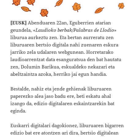
[EUSK]
Abenduaren 22an, Eguberrien atarian
geundela, «
Laudioko berbak/Palabras de Llodio
»
liburua aurkeztu zen. Eta bertan aurreratu zen
liburuaren bertsio digitala nahi zuenaren eskura
jarriko zela udalaren webgunean. Horretarako
laudioarrentzat data esanguratsua den bat hautatu
zen, Dolumin Barikua, eskualdeko nekazari eta
abeltzaintza azoka, herriko jai egun handia.
Bestalde, nahiz eta jende gehienak liburuaren
paperezko alea jaso badu ere, beti eskatu ahal
izango da, edizio digitalaren eskaintzarekin bat
eginda.
Euskarri digitalari dagokionez, liburuaren bigarren
edizio bat ere atontzen ari dira, bertsio digitalean