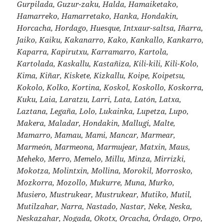
Gurpilada, Guzur-zaku, Halda, Hamaiketako,
Hamarreko, Hamarretako, Hanka, Hondakin,
Horcacha, Hordago, Huesque, Intxaur-saltsa, Iñarra,
Jaiko, Kaiku, Kakanarro, Kako, Kankallo, Kankarro,
Kaparra, Kapirutxu, Karramarro, Kartola,
Kartolada, Kaskallu, Kastañiza, Kili-kili, Kili-Kolo,
Kima, Kiñar, Kiskete, Kizkallu, Koipe, Koipetsu,
Kokolo, Kolko, Kortina, Koskol, Koskollo, Koskorra,
Kuku, Laia, Laratzu, Larri, Lata, Latón, Latxa,
Laztana, Legaña, Lolo, Lukainka, Lupetza, Lupo,
Makera, Maladar, Hondakin, Mallugi, Malte,
Mamarro, Mamau, Mami, Mancar, Marmear,
Marmeón, Marmeona, Marmujear, Matxin, Maus,
Meheko, Merro, Memelo, Millu, Minza, Mirrizki,
Mokotza, Molintxin, Mollina, Morokil, Morrosko,
Mozkorra, Mozollo, Mukurre, Muna, Murko,
Musiero, Mustrukear, Mustrukear, Mutiko, Mutil,
Mutilzahar, Narra, Nastado, Nastar, Neke, Neska,
Neskazahar, Nogada, Okotx, Orcacha, Órdago, Orpo,