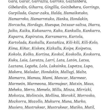
Gara, Garar, Garrazta, Garriko, Gaztanbera,
Gibelurdin, Giharra, Gingilla, Goitibehera, Gorringo,
Gurpilada, Guzur-zaku, Halda, Hamaiketako,
Hamarreko, Hamarretako, Hanka, Hondakin,
Horcacha, Hordago, Huesque, Intxaur-saltsa, Iñarra,
Jaiko, Kaiku, Kakanarro, Kako, Kankallo, Kankarro,
Kaparra, Kapirutxu, Karramarro, Kartola,
Kartolada, Kaskallu, Kastañiza, Kili-kili, Kili-Kolo,
Kima, Kiñar, Kiskete, Kizkallu, Koipe, Koipetsu,
Kokolo, Kolko, Kortina, Koskol, Koskollo, Koskorra,
Kuku, Laia, Laratzu, Larri, Lata, Latón, Latxa,
Laztana, Legaña, Lolo, Lukainka, Lupetza, Lupo,
Makera, Maladar, Hondakin, Mallugi, Malte,
Mamarro, Mamau, Mami, Mancar, Marmear,
Marmeón, Marmeona, Marmujear, Matxin, Maus,
Meheko, Merro, Memelo, Millu, Minza, Mirrizki,
Mokotza, Molintxin, Mollina, Morokil, Morrosko,
Mozkorra, Mozollo, Mukurre, Muna, Murko,
Musiero, Mustrukear, Mustrukear, Mutiko, Mutil,