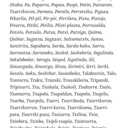
Otaka, Pa, Paparra, Papau, Paspi, Patin, Patxaran,
Txarrikoron, Perneta, Pernile, Perretxiko, Pigaza,
Pikarlin, Pil-pil, Pir-pir, Pirrilera, Pista, Pistojo,
Pitarra, Pitiki, Pitilin, Plisti-plasta, Porrusalda,
Potolo, Potxolo, Putxa, Putxi, Putxiga, Quima,
Quiñar, Sagutxu, Saguzar, Saltamatxin, Sanso,
Santiritu, Sapaburu, Sarda, Sarda-kako, Sarra,
Sarrantxa, Sarteneko, Saskel, Saskeleria, Segulinda,
Sekulebedar, Seruga, Sespal, Sigulinda, Sil,
Sinsorgada, Sinsorgo, Sirau, Sirimiri, Sirri, Sorki,
Sosolo, Suku, Suskiñar, Susunbako,
Talaburrin, Talo,
Tontorra, Traku, Trauski, Trauskileria, Tripandi,
Tripisurri, Txa, Txahala, Txakoli, Txakurre, Txalo,
Txamarra, Txapela, Txapeldun, Txapela, Txapilo,
Txarba, Txarpila, Txarri, Txarriboda, Txarrikoron,
Txarrikorron, Txarri-korta, Txarrikuma, Txarri-
pata, Txarriki-pata, Txatarra, Txilina, Txin,
Txinbera, Txinbo, Txipli-txapla, Txintxorta,
Txiribuelta, Txirinbolo, Txirlo, Txirlora, Txirpia,