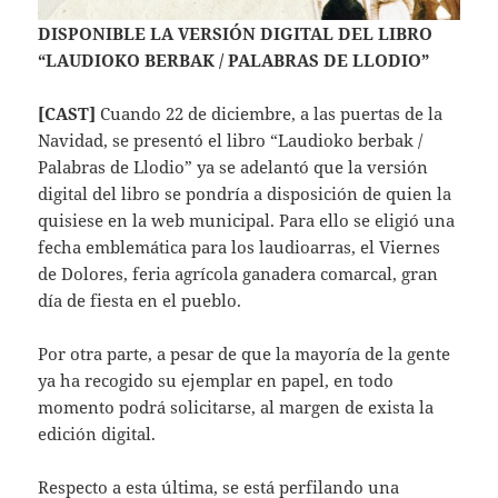
DISPONIBLE LA VERSIÓN DIGITAL DEL LIBRO
“LAUDIOKO BERBAK / PALABRAS DE LLODIO”
[CAST]
Cuando 22 de diciembre, a las puertas de la
Navidad, se presentó el libro “Laudioko berbak /
Palabras de Llodio” ya se adelantó que la versión
digital del libro se pondría a disposición de quien la
quisiese en la web municipal. Para ello se eligió una
fecha emblemática para los laudioarras, el Viernes
de Dolores, feria agrícola ganadera comarcal, gran
día de fiesta en el pueblo.
Por otra parte, a pesar de que la mayoría de la gente
ya ha recogido su ejemplar en papel, en todo
momento podrá solicitarse, al margen de exista la
edición digital.
Respecto a esta última, se está perfilando una