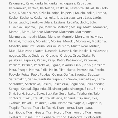
Kakanarro
,
Kako
,
Kankallo
,
Kankarro
,
Kaparra
,
Kapirutxu
,
Karramarro
,
Kartola
,
Kartolada
,
Kaskallu
,
Kastañiza
,
Kili-kili
,
Kili-Kolo
,
Kima
,
Kiñar
,
Kiskete
,
Kizkallu
,
Koipe
,
koipetsu
,
Kokolo
,
Kolko
,
kortina
,
Koskol
,
Koskollo
,
Koskorra
,
kuku
,
laia
,
Laratzu
,
Larri
,
Lata
,
Latón
,
Latxa
,
Laudio
,
Laudioko Udala
,
Laztana
,
Legaña
,
Llodio
,
Lolo
,
Lukainka
,
Lupetza
,
lupo
,
Makera
,
Maladar
,
Mallugi
,
Malte
,
Mamarro
,
Mamau
,
Mami
,
Mancar
,
Marmear
,
Marmeón
,
Marmeona
,
Marmujear
,
matxin
,
Maus
,
Meheko
,
Memelo
,
Merro
,
millu
,
Minza
,
Mirrizki
,
mokotza
,
Molintxin
,
Mollina
,
Morokil
,
Morrosko
,
Mozkorra
,
Mozollo
,
mukurre
,
Muna
,
Murko
,
Musiero
,
Mustrukear
,
Mutiko
,
Mutil
,
Mutilzahar
,
Narra
,
Nastado
,
Nastar
,
Neke
,
Neska
,
Neskazahar
,
nogada
,
Okotx
,
Ondarea
,
Orcacha
,
Órdago
,
Orpo
,
Otaka
,
Pa
,
palabras
,
Paparra
,
Papau
,
Paspi
,
Patin
,
Patrimonio
,
Patxaran
,
Perneta
,
Pernile
,
Perretxiko
,
Pigaza
,
Pikarlin
,
Pil-pil
,
Pir-pir
,
Pirrilera
,
Pista
,
Pistojo
,
Pitarra
,
Pitiki
,
Pitilin
,
Plisti-plasta
,
Porrusalda
,
Potolo
,
Potxolo
,
Putxa
,
Putxi
,
Putxiga
,
Quima
,
Quiñar
,
Sagutxu
,
Saguzar
,
Saltamatxin
,
Sanso
,
Santiritu
,
Sapaburu
,
Sarda
,
Sarda-kako
,
Sarra
,
Sarrantxa
,
Sarteneko
,
Saskel
,
Saskeleria
,
Segulinda
,
Sekulebedar
,
Seruga
,
Sespal
,
Sigulinda
,
Sil
,
sinsorgada
,
sinsorgo
,
Sirau
,
Sirimiri
,
Sirri
,
Sorki
,
Sosolo
,
Suku
,
Suskiñar
,
Susunbako
,
Talaburrin
,
Talo
,
Tontorra
,
Traku
,
Trauski
,
Trauskileria
,
Tripandi
,
Tripisurri
,
Txa
,
Txahala
,
txakoli
,
Txakurre
,
Txalo
,
Txamarra
,
txapela
,
Txapeldun
,
Txapilo
,
Txarba
,
Txarpila
,
Txarri
,
Txarri-korta
,
Txarri-pata
,
txarriboda
,
Txarriki-pata
,
Txarrikoron
,
Txarrikorron
,
Txarrikuma
,
Txatarra
,
Txilina
,
Txin
,
Txinbera
,
Txinbo
,
Txintxorta
,
Txipli-txapla
,