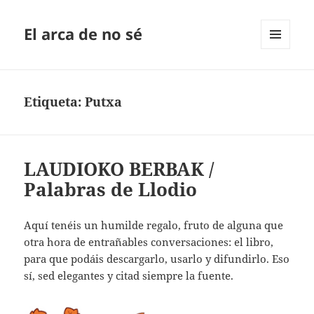
El arca de no sé
MENÚ
Y
WIDGETS
Etiqueta:
Putxa
LAUDIOKO BERBAK /
Palabras de Llodio
Aquí tenéis un humilde regalo, fruto de alguna que
otra hora de entrañables conversaciones: el libro,
para que podáis descargarlo, usarlo y difundirlo. Eso
sí, sed elegantes y citad siempre la fuente.