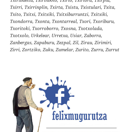
Txirri, Txirrinplin, Txirta, Txistu, Txistulari, Txita,
Txito, Txitxi, Txitxiki, Txitxiburruntzi, Txitxiki,
Txondorra, Txonta, Txontarreal, Txori, Txoriburu,
Txoritoki, Txorroborro, Txosna, Txotxolada,
Txotxolo, Urkelear, Urretxa, Usiar, Zaborra,
Zanbergas, Zapaburu, Zezpal, Zil, Zirau, Zirimiri,
Zirri, Zortziko, Zuku, Zumelar, Zurito, Zurru, Zurrut