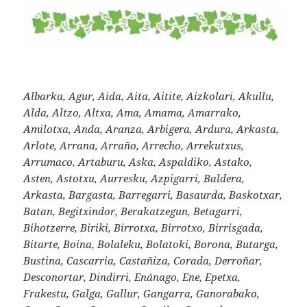
Albarka, Agur, Aida, Aita, Aitite, Aizkolari, Akullu,
Alda, Altzo, Altxa, Ama, Amama, Amarrako,
Amilotxa, Anda, Aranza, Arbigera, Ardura, Arkasta,
Arlote, Arrana, Arraño, Arrecho, Arrekutxus,
Arrumaco, Artaburu, Aska, Aspaldiko, Astako,
Asten, Astotxu, Aurresku, Azpigarri, Baldera,
Arkasta, Bargasta, Barregarri, Basaurda, Baskotxar,
Batan, Begitxindor, Berakatzegun, Betagarri,
Bihotzerre, Biriki, Birrotxa, Birrotxo, Birrisgada,
Bitarte, Boina, Bolaleku, Bolatoki, Borona, Butarga,
Bustina, Cascarria, Castañiza, Corada, Derroñar,
Desconortar, Dindirri, Enánago, Ene, Epetxa,
Frakestu, Galga, Gallur, Gangarra, Ganorabako,