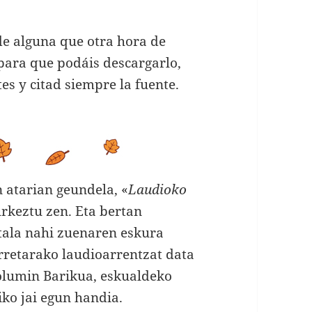
de alguna que otra hora de
 para que podáis descargarlo,
tes y citad siempre la fuente.
atarian geundela, «
Laudioko
urkeztu zen. Eta bertan
itala nahi zuenaren eskura
rretarako laudioarrentzat data
olumin Barikua, eskualdeko
iko jai egun handia.