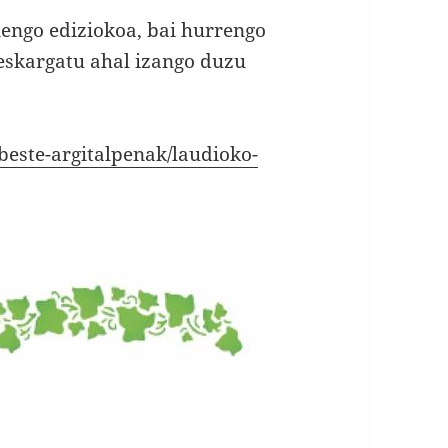
nengo ediziokoa, bai hurrengo
deskargatu ahal izango duzu
beste-argitalpenak/laudioko-