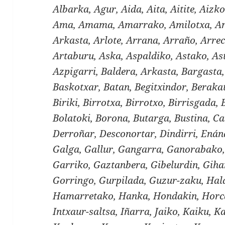
Albarka, Agur, Aida, Aita, Aitite, Aizko
Ama, Amama, Amarrako, Amilotxa, And
Arkasta, Arlote, Arrana, Arraño, Arre
Artaburu, Aska, Aspaldiko, Astako, As
Azpigarri, Baldera, Arkasta, Bargasta
Baskotxar, Batan, Begitxindor, Berakat
Biriki, Birrotxa, Birrotxo, Birrisgada, 
Bolatoki, Borona, Butarga, Bustina, Ca
Derroñar, Desconortar, Dindirri, Enán
Galga, Gallur, Gangarra, Ganorabako,
Garriko, Gaztanbera, Gibelurdin, Gihar
Gorringo, Gurpilada, Guzur-zaku, Ha
Hamarretako, Hanka, Hondakin, Horc
Intxaur-saltsa, Iñarra, Jaiko, Kaiku, 