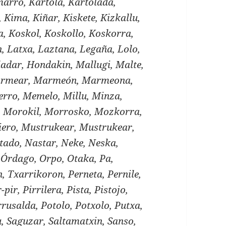
arro, Kartola, Kartolada,
o, Kima, Kiñar, Kiskete, Kizkallu,
a, Koskol, Koskollo, Koskorra,
n, Latxa, Laztana, Legaña, Lolo,
adar, Hondakin, Mallugi, Malte,
rmear, Marmeón, Marmeona,
rro, Memelo, Millu, Minza,
a, Morokil, Morrosko, Mozkorra,
ero, Mustrukear, Mustrukear,
tado, Nastar, Neke, Neska,
Órdago, Orpo, Otaka, Pa,
, Txarrikoron, Perneta, Pernile,
-pir, Pirrilera, Pista, Pistojo,
Porrusalda, Potolo, Potxolo, Putxa,
, Saguzar, Saltamatxin, Sanso,