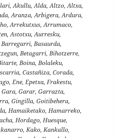
lari, Akullu, Alda, Altzo, Altxa,
a, Aranza, Arbigera, Ardura,
cho, Arrekutxus, Arrumaco,
ten, Astotxu, Aurresku,
, Barregarri, Basaurda,
zegun, Betagarri, Bihotzerre,
Bitarte, Boina, Bolaleku,
scarria, Castañiza, Corada,
ago, Ene, Epetxa, Frakestu,
 Gara, Garar, Garrazta,
ra, Gingilla, Goitibehera,
lda, Hamaiketako, Hamarreko,
acha, Hordago, Huesque,
Kakanarro, Kako, Kankallo,