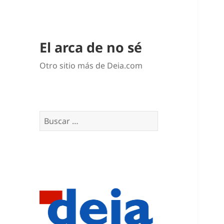
El arca de no sé
Otro sitio más de Deia.com
Buscar: