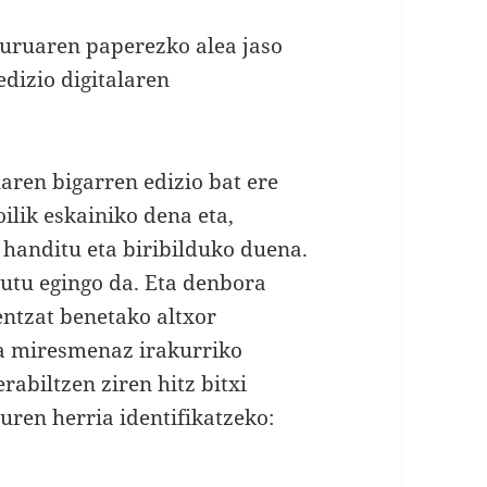
iburuaren paperezko alea jaso
edizio digitalaren
uaren bigarren edizio bat ere
oilik eskainiko dena eta,
 handitu eta biribilduko duena.
utu egingo da. Eta denbora
entzat benetako altxor
ta miresmenaz irakurriko
rabiltzen ziren hitz bitxi
uren herria identifikatzeko: