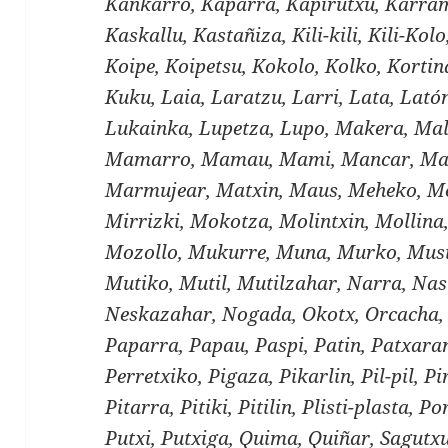
Kankarro, Kaparra, Kapirutxu, Karram
Kaskallu, Kastañiza, Kili-kili, Kili-Kol
Koipe, Koipetsu, Kokolo, Kolko, Kortin
Kuku, Laia, Laratzu, Larri, Lata, Lató
Lukainka, Lupetza, Lupo, Makera, Mal
Mamarro, Mamau, Mami, Mancar, Ma
Marmujear, Matxin, Maus, Meheko, Me
Mirrizki, Mokotza, Molintxin, Mollin
Mozollo, Mukurre, Muna, Murko, Musi
Mutiko, Mutil, Mutilzahar, Narra, Nas
Neskazahar, Nogada, Okotx, Orcacha, 
Paparra, Papau, Paspi, Patin, Patxaran
Perretxiko, Pigaza, Pikarlin, Pil-pil, Pir
Pitarra, Pitiki, Pitilin, Plisti-plasta, 
Putxi, Putxiga, Quima, Quiñar, Sagutxu