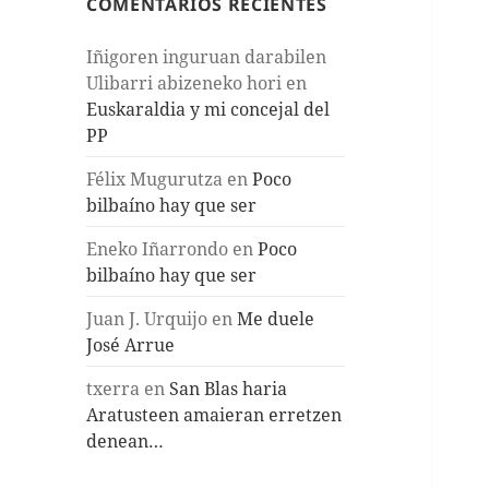
COMENTARIOS RECIENTES
Iñigoren inguruan darabilen
Ulibarri abizeneko hori
en
Euskaraldia y mi concejal del
PP
Félix Mugurutza
en
Poco
bilbaíno hay que ser
Eneko Iñarrondo
en
Poco
bilbaíno hay que ser
Juan J. Urquijo
en
Me duele
José Arrue
txerra
en
San Blas haria
Aratusteen amaieran erretzen
denean…