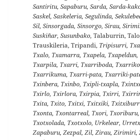
Santiritu, Sapaburu, Sarda, Sarda-kako
Saskel, Saskeleria, Segulinda, Sekulebe
Sil, Sinsorgada, Sinsorgo, Sirau, Sirimir
Suskiñar, Susunbako,
Talaburrin, Talo
Trauskileria, Tripandi,
Tripisurri, Tx
Txalo, Txamarra, Txapela, Txapeldun, 
Txarpila, Txarri, Txarriboda, Txarriko
Txarrikuma, Txarri-pata, Txarriki-pata
Txinbera, Txinbo, Txipli-txapla, Txintx
Txirlo, Txirlora, Txirpia, Txirri, Txirri
Txita, Txito, Txitxi, Txitxiki, Txitxibur
Txonta, Txontarreal, Txori, Txoriburu,
Txotxolada, Txotxolo, Urkelear, Urret
Zapaburu, Zezpal, Zil, Zirau, Zirimiri,