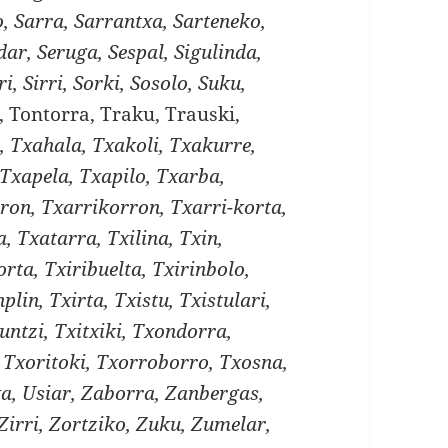
, Sarra, Sarrantxa, Sarteneko,
dar, Seruga, Sespal, Sigulinda,
i, Sirri, Sorki, Sosolo, Suku,
, Tontorra, Traku, Trauski,
a, Txahala, Txakoli, Txakurre,
Txapela, Txapilo, Txarba,
ron, Txarrikorron, Txarri-korta,
, Txatarra, Txilina, Txin,
orta, Txiribuelta, Txirinbolo,
nplin, Txirta, Txistu, Txistulari,
runtzi, Txitxiki, Txondorra,
 Txoritoki, Txorroborro, Txosna,
xa, Usiar, Zaborra, Zanbergas,
 Zirri, Zortziko, Zuku, Zumelar,