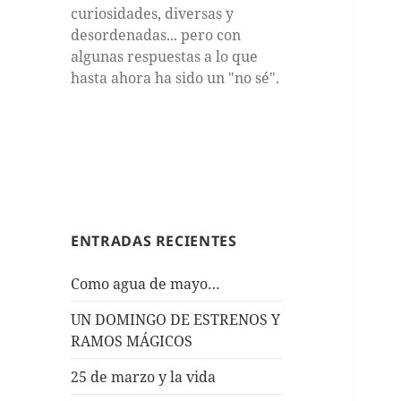
curiosidades, diversas y
desordenadas... pero con
algunas respuestas a lo que
hasta ahora ha sido un "no sé".
ENTRADAS RECIENTES
Como agua de mayo…
UN DOMINGO DE ESTRENOS Y
RAMOS MÁGICOS
25 de marzo y la vida