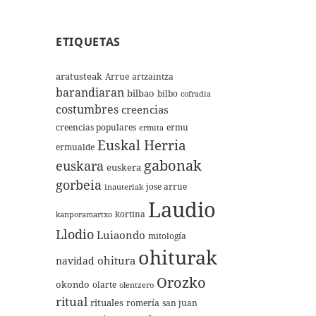
ETIQUETAS
aratusteak
Arrue
artzaintza
barandiaran
bilbao
bilbo
cofradia
costumbres
creencias
creencias populares
ermu
ermita
Euskal Herria
ermualde
gabonak
euskara
euskera
gorbeia
jose arrue
inauteriak
Laudio
kortina
kanporamartxo
Llodio
Luiaondo
mitología
ohiturak
ohitura
navidad
Orozko
okondo
olarte
olentzero
ritual
rituales
romería
san juan