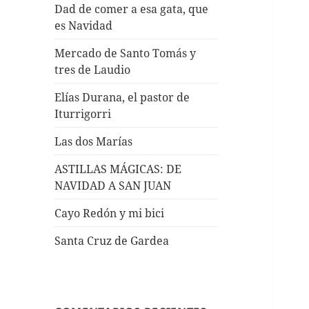
Dad de comer a esa gata, que
es Navidad
Mercado de Santo Tomás y
tres de Laudio
Elías Durana, el pastor de
Iturrigorri
Las dos Marías
ASTILLAS MÁGICAS: DE
NAVIDAD A SAN JUAN
Cayo Redón y mi bici
Santa Cruz de Gardea