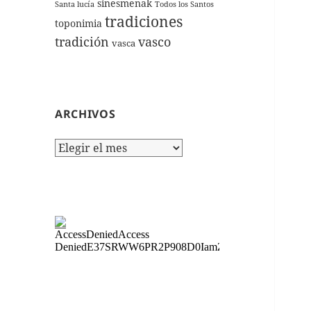
sinesmenak
Santa lucía
Todos los Santos
tradiciones
toponimia
tradición
vasco
vasca
ARCHIVOS
Archivos