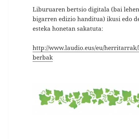
Liburuaren bertsio digitala (bai lehe
bigarren edizio handitua) ikusi edo 
esteka honetan sakatuta:
http://www.laudio.eus/eu/herritarrak/
berbak