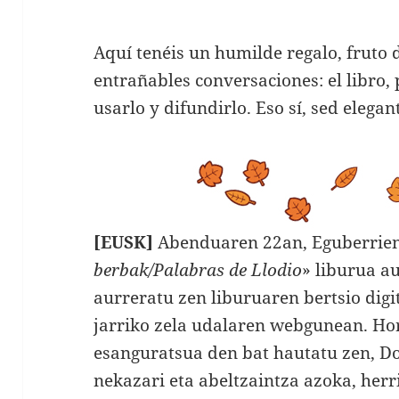
Aquí tenéis un humilde regalo, fruto 
entrañables conversaciones: el libro,
usarlo y difundirlo. Eso sí, sed elegan
[EUSK]
Abenduaren 22an, Eguberrien 
berbak/Palabras de Llodio
» liburua a
aurreratu zen liburuaren bertsio dig
jarriko zela udalaren webgunean. Ho
esanguratsua den bat hautatu zen, D
nekazari eta abeltzaintza azoka, herr