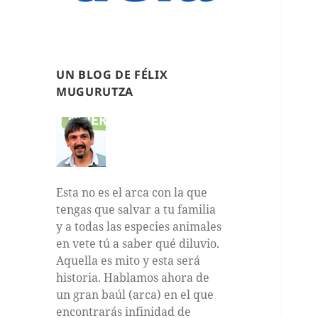
UN BLOG DE FÉLIX
MUGURUTZA
Esta no es el arca con la que
tengas que salvar a tu familia
y a todas las especies animales
en vete tú a saber qué diluvio.
Aquella es mito y esta será
historia. Hablamos ahora de
un gran baúl (arca) en el que
encontrarás infinidad de