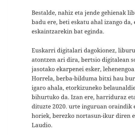
Bestalde, nahiz eta jende gehienak l
badu ere, beti eskatu ahal izango da, 
eskaintzarekin bat eginda.
Euskarri digitalari dagokionez, libur
atontzen ari dira, bertsio digitalean s
jasotako ekarpenei esker, lehenengoa
Horrela, berba-bilduma bitxi hau bur
igaro ahala, etorkizuneko belaunaldi
bihurtuko da. Izan ere, harriduraz e
dituzte 2020. urte inguruan oraindik e
horiek, berezko nortasun-ikur diren e
Laudio.