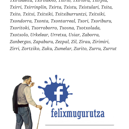
Txirri, Txirrinplin, Txirta, Txistu, Txistulari, Txita,
Txito, Txitxi, Txitxiki, Txitxiburruntzi, Txitxiki,
Txondorra, Txonta, Txontarreal, Txori, Txoriburu,
Txoritoki, Txorroborro, Txosna, Txotxolada,
Txotxolo, Urkelear, Urretxa, Usiar, Zaborra,
Zanbergas, Zapaburu, Zezpal, Zil, Zirau, Zirimiri,
Zirri, Zortziko, Zuku, Zumelar, Zurito, Zurru, Zurrut