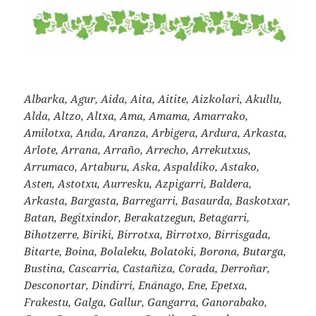
Albarka, Agur, Aida, Aita, Aitite, Aizkolari, Akullu,
Alda, Altzo, Altxa, Ama, Amama, Amarrako,
Amilotxa, Anda, Aranza, Arbigera, Ardura, Arkasta,
Arlote, Arrana, Arraño, Arrecho, Arrekutxus,
Arrumaco, Artaburu, Aska, Aspaldiko, Astako,
Asten, Astotxu, Aurresku, Azpigarri, Baldera,
Arkasta, Bargasta, Barregarri, Basaurda, Baskotxar,
Batan, Begitxindor, Berakatzegun, Betagarri,
Bihotzerre, Biriki, Birrotxa, Birrotxo, Birrisgada,
Bitarte, Boina, Bolaleku, Bolatoki, Borona, Butarga,
Bustina, Cascarria, Castañiza, Corada, Derroñar,
Desconortar, Dindirri, Enánago, Ene, Epetxa,
Frakestu, Galga, Gallur, Gangarra, Ganorabako,