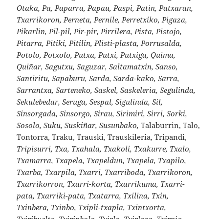
Otaka, Pa, Paparra, Papau, Paspi, Patin, Patxaran,
Txarrikoron, Perneta, Pernile, Perretxiko, Pigaza,
Pikarlin, Pil-pil, Pir-pir, Pirrilera, Pista, Pistojo,
Pitarra, Pitiki, Pitilin, Plisti-plasta, Porrusalda,
Potolo, Potxolo, Putxa, Putxi, Putxiga, Quima,
Quiñar, Sagutxu, Saguzar, Saltamatxin, Sanso,
Santiritu, Sapaburu, Sarda, Sarda-kako, Sarra,
Sarrantxa, Sarteneko, Saskel, Saskeleria, Segulinda,
Sekulebedar, Seruga, Sespal, Sigulinda, Sil,
Sinsorgada, Sinsorgo, Sirau, Sirimiri, Sirri, Sorki,
Sosolo, Suku, Suskiñar, Susunbako,
Talaburrin, Talo,
Tontorra, Traku, Trauski, Trauskileria, Tripandi,
Tripisurri, Txa, Txahala, Txakoli, Txakurre, Txalo,
Txamarra, Txapela, Txapeldun, Txapela, Txapilo,
Txarba, Txarpila, Txarri, Txarriboda, Txarrikoron,
Txarrikorron, Txarri-korta, Txarrikuma, Txarri-
pata, Txarriki-pata, Txatarra, Txilina, Txin,
Txinbera, Txinbo, Txipli-txapla, Txintxorta,
Txiribuelta, Txirinbolo, Txirlo, Txirlora, Txirpia,