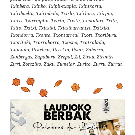
Txinbera, Txinbo, Txipli-txapla, Txintxorta,
Txiribuelta, Txirinbolo, Txirlo, Txirlora, Txirpia,
Txirri, Txirrinplin, Txirta, Txistu, Txistulari, Txita,
Txito, Txitxi, Txitxiki, Txitxiburruntzi, Txitxiki,
Txondorra, Txonta, Txontarreal, Txori, Txoriburu,
Txoritoki, Txorroborro, Txosna, Txotxolada,
Txotxolo, Urkelear, Urretxa, Usiar, Zaborra,
Zanbergas, Zapaburu, Zezpal, Zil, Zirau, Zirimiri,
Zirri, Zortziko, Zuku, Zumelar, Zurito, Zurru, Zurrut