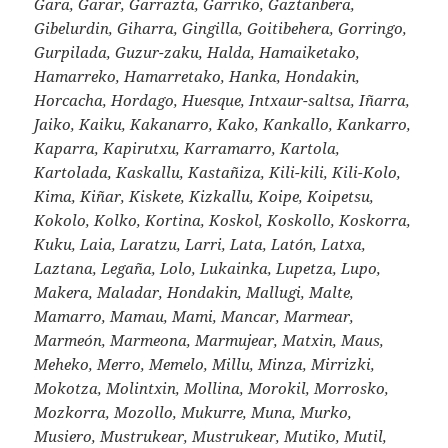
Gara, Garar, Garrazta, Garriko, Gaztanbera,
Gibelurdin, Giharra, Gingilla, Goitibehera, Gorringo,
Gurpilada, Guzur-zaku, Halda, Hamaiketako,
Hamarreko, Hamarretako, Hanka, Hondakin,
Horcacha, Hordago, Huesque, Intxaur-saltsa, Iñarra,
Jaiko, Kaiku, Kakanarro, Kako, Kankallo, Kankarro,
Kaparra, Kapirutxu, Karramarro, Kartola,
Kartolada, Kaskallu, Kastañiza, Kili-kili, Kili-Kolo,
Kima, Kiñar, Kiskete, Kizkallu, Koipe, Koipetsu,
Kokolo, Kolko, Kortina, Koskol, Koskollo, Koskorra,
Kuku, Laia, Laratzu, Larri, Lata, Latón, Latxa,
Laztana, Legaña, Lolo, Lukainka, Lupetza, Lupo,
Makera, Maladar, Hondakin, Mallugi, Malte,
Mamarro, Mamau, Mami, Mancar, Marmear,
Marmeón, Marmeona, Marmujear, Matxin, Maus,
Meheko, Merro, Memelo, Millu, Minza, Mirrizki,
Mokotza, Molintxin, Mollina, Morokil, Morrosko,
Mozkorra, Mozollo, Mukurre, Muna, Murko,
Musiero, Mustrukear, Mustrukear, Mutiko, Mutil,