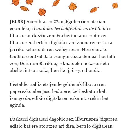
[EUSK]
Abenduaren 22an, Eguberrien atarian
geundela, «
Laudioko berbak/Palabras de Llodio
»
liburua aurkeztu zen. Eta bertan aurreratu zen
liburuaren bertsio digitala nahi zuenaren eskura
jarriko zela udalaren webgunean. Horretarako
laudioarrentzat data esanguratsua den bat hautatu
zen, Dolumin Barikua, eskualdeko nekazari eta
abeltzaintza azoka, herriko jai egun handia.
Bestalde, nahiz eta jende gehienak liburuaren
paperezko alea jaso badu ere, beti eskatu ahal
izango da, edizio digitalaren eskaintzarekin bat
eginda.
Euskarri digitalari dagokionez, liburuaren bigarren
edizio bat ere atontzen ari dira, bertsio digitalean