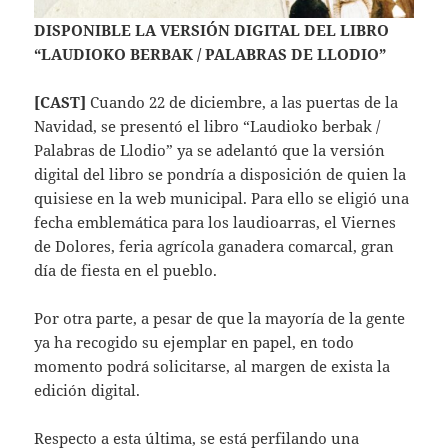
DISPONIBLE LA VERSIÓN DIGITAL DEL LIBRO
“LAUDIOKO BERBAK / PALABRAS DE LLODIO”
[CAST]
Cuando 22 de diciembre, a las puertas de la
Navidad, se presentó el libro “Laudioko berbak /
Palabras de Llodio” ya se adelantó que la versión
digital del libro se pondría a disposición de quien la
quisiese en la web municipal. Para ello se eligió una
fecha emblemática para los laudioarras, el Viernes
de Dolores, feria agrícola ganadera comarcal, gran
día de fiesta en el pueblo.
Por otra parte, a pesar de que la mayoría de la gente
ya ha recogido su ejemplar en papel, en todo
momento podrá solicitarse, al margen de exista la
edición digital.
Respecto a esta última, se está perfilando una