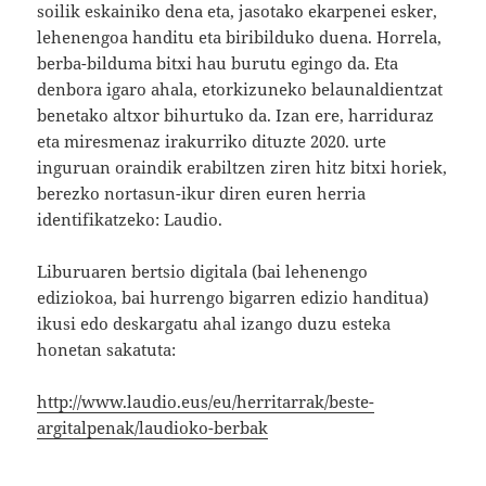
soilik eskainiko dena eta, jasotako ekarpenei esker,
lehenengoa handitu eta biribilduko duena. Horrela,
berba-bilduma bitxi hau burutu egingo da. Eta
denbora igaro ahala, etorkizuneko belaunaldientzat
benetako altxor bihurtuko da. Izan ere, harriduraz
eta miresmenaz irakurriko dituzte 2020. urte
inguruan oraindik erabiltzen ziren hitz bitxi horiek,
berezko nortasun-ikur diren euren herria
identifikatzeko: Laudio.
Liburuaren bertsio digitala (bai lehenengo
ediziokoa, bai hurrengo bigarren edizio handitua)
ikusi edo deskargatu ahal izango duzu esteka
honetan sakatuta:
http://www.laudio.eus/eu/herritarrak/beste-
argitalpenak/laudioko-berbak