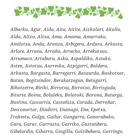
Albarka, Agur, Aida, Aita, Aitite, Aizkolari, Akullu,
Alda, Altzo, Altxa, Ama, Amama, Amarrako,
Amilotxa, Anda, Aranza, Arbigera, Ardura, Arkasta,
Arlote, Arrana, Arraño, Arrecho, Arrekutxus,
Arrumaco, Artaburu, Aska, Aspaldiko, Astako,
Asten, Astotxu, Aurresku, Azpigarri, Baldera,
Arkasta, Bargasta, Barregarri, Basaurda, Baskotxar,
Batan, Begitxindor, Berakatzegun, Betagarri,
Bihotzerre, Biriki, Birrotxa, Birrotxo, Birrisgada,
Bitarte, Boina, Bolaleku, Bolatoki, Borona, Butarga,
Bustina, Cascarria, Castañiza, Corada, Derroñar,
Desconortar, Dindirri, Enánago, Ene, Epetxa,
Frakestu, Galga, Gallur, Gangarra, Ganorabako,
Gara, Garar, Garrazta, Garriko, Gaztanbera,
Gibelurdin, Giharra, Gingilla, Goitibehera, Gorringo,