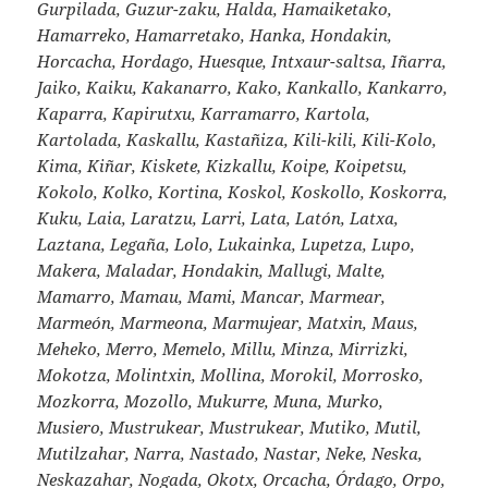
Gurpilada, Guzur-zaku, Halda, Hamaiketako,
Hamarreko, Hamarretako, Hanka, Hondakin,
Horcacha, Hordago, Huesque, Intxaur-saltsa, Iñarra,
Jaiko, Kaiku, Kakanarro, Kako, Kankallo, Kankarro,
Kaparra, Kapirutxu, Karramarro, Kartola,
Kartolada, Kaskallu, Kastañiza, Kili-kili, Kili-Kolo,
Kima, Kiñar, Kiskete, Kizkallu, Koipe, Koipetsu,
Kokolo, Kolko, Kortina, Koskol, Koskollo, Koskorra,
Kuku, Laia, Laratzu, Larri, Lata, Latón, Latxa,
Laztana, Legaña, Lolo, Lukainka, Lupetza, Lupo,
Makera, Maladar, Hondakin, Mallugi, Malte,
Mamarro, Mamau, Mami, Mancar, Marmear,
Marmeón, Marmeona, Marmujear, Matxin, Maus,
Meheko, Merro, Memelo, Millu, Minza, Mirrizki,
Mokotza, Molintxin, Mollina, Morokil, Morrosko,
Mozkorra, Mozollo, Mukurre, Muna, Murko,
Musiero, Mustrukear, Mustrukear, Mutiko, Mutil,
Mutilzahar, Narra, Nastado, Nastar, Neke, Neska,
Neskazahar, Nogada, Okotx, Orcacha, Órdago, Orpo,