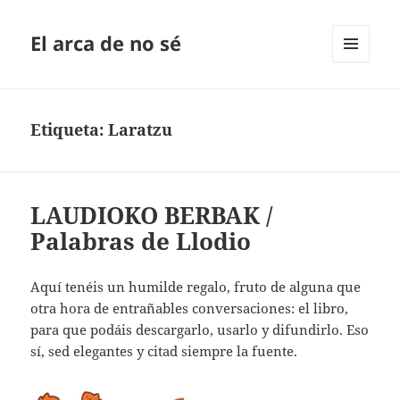
El arca de no sé
MENÚ
Y
WIDGETS
Etiqueta:
Laratzu
LAUDIOKO BERBAK /
Palabras de Llodio
Aquí tenéis un humilde regalo, fruto de alguna que
otra hora de entrañables conversaciones: el libro,
para que podáis descargarlo, usarlo y difundirlo. Eso
sí, sed elegantes y citad siempre la fuente.