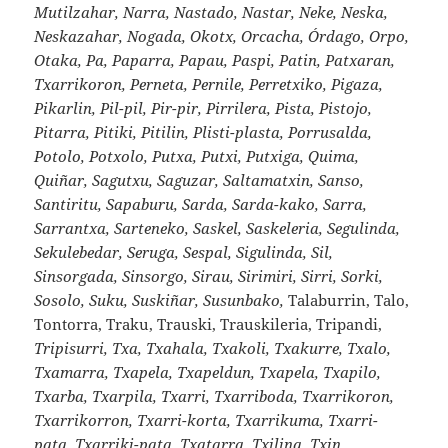
Mutilzahar, Narra, Nastado, Nastar, Neke, Neska,
Neskazahar, Nogada, Okotx, Orcacha, Órdago, Orpo,
Otaka, Pa, Paparra, Papau, Paspi, Patin, Patxaran,
Txarrikoron, Perneta, Pernile, Perretxiko, Pigaza,
Pikarlin, Pil-pil, Pir-pir, Pirrilera, Pista, Pistojo,
Pitarra, Pitiki, Pitilin, Plisti-plasta, Porrusalda,
Potolo, Potxolo, Putxa, Putxi, Putxiga, Quima,
Quiñar, Sagutxu, Saguzar, Saltamatxin, Sanso,
Santiritu, Sapaburu, Sarda, Sarda-kako, Sarra,
Sarrantxa, Sarteneko, Saskel, Saskeleria, Segulinda,
Sekulebedar, Seruga, Sespal, Sigulinda, Sil,
Sinsorgada, Sinsorgo, Sirau, Sirimiri, Sirri, Sorki,
Sosolo, Suku, Suskiñar, Susunbako,
Talaburrin, Talo,
Tontorra, Traku, Trauski, Trauskileria, Tripandi,
Tripisurri, Txa, Txahala, Txakoli, Txakurre, Txalo,
Txamarra, Txapela, Txapeldun, Txapela, Txapilo,
Txarba, Txarpila, Txarri, Txarriboda, Txarrikoron,
Txarrikorron, Txarri-korta, Txarrikuma, Txarri-
pata, Txarriki-pata, Txatarra, Txilina, Txin,