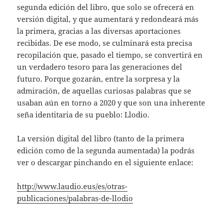
segunda edición del libro, que solo se ofrecerá en
versión digital, y que aumentará y redondeará más
la primera, gracias a las diversas aportaciones
recibidas. De ese modo, se culminará esta precisa
recopilación que, pasado el tiempo, se convertirá en
un verdadero tesoro para las generaciones del
futuro. Porque gozarán, entre la sorpresa y la
admiración, de aquellas curiosas palabras que se
usaban aún en torno a 2020 y que son una inherente
seña identitaria de su pueblo: Llodio.
La versión digital del libro (tanto de la primera
edición como de la segunda aumentada) la podrás
ver o descargar pinchando en el siguiente enlace:
http://www.laudio.eus/es/otras-
publicaciones/palabras-de-llodio