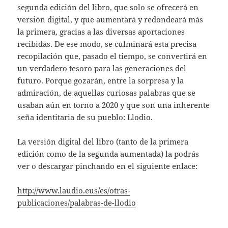
segunda edición del libro, que solo se ofrecerá en
versión digital, y que aumentará y redondeará más
la primera, gracias a las diversas aportaciones
recibidas. De ese modo, se culminará esta precisa
recopilación que, pasado el tiempo, se convertirá en
un verdadero tesoro para las generaciones del
futuro. Porque gozarán, entre la sorpresa y la
admiración, de aquellas curiosas palabras que se
usaban aún en torno a 2020 y que son una inherente
seña identitaria de su pueblo: Llodio.
La versión digital del libro (tanto de la primera
edición como de la segunda aumentada) la podrás
ver o descargar pinchando en el siguiente enlace:
http://www.laudio.eus/es/otras-
publicaciones/palabras-de-llodio