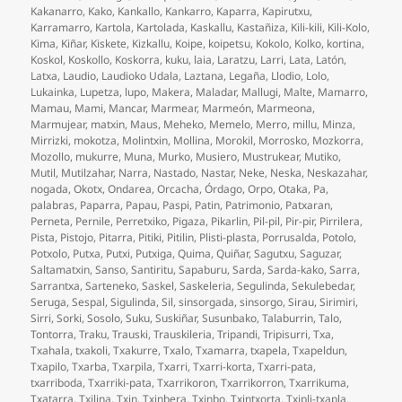
Kakanarro
,
Kako
,
Kankallo
,
Kankarro
,
Kaparra
,
Kapirutxu
,
Karramarro
,
Kartola
,
Kartolada
,
Kaskallu
,
Kastañiza
,
Kili-kili
,
Kili-Kolo
,
Kima
,
Kiñar
,
Kiskete
,
Kizkallu
,
Koipe
,
koipetsu
,
Kokolo
,
Kolko
,
kortina
,
Koskol
,
Koskollo
,
Koskorra
,
kuku
,
laia
,
Laratzu
,
Larri
,
Lata
,
Latón
,
Latxa
,
Laudio
,
Laudioko Udala
,
Laztana
,
Legaña
,
Llodio
,
Lolo
,
Lukainka
,
Lupetza
,
lupo
,
Makera
,
Maladar
,
Mallugi
,
Malte
,
Mamarro
,
Mamau
,
Mami
,
Mancar
,
Marmear
,
Marmeón
,
Marmeona
,
Marmujear
,
matxin
,
Maus
,
Meheko
,
Memelo
,
Merro
,
millu
,
Minza
,
Mirrizki
,
mokotza
,
Molintxin
,
Mollina
,
Morokil
,
Morrosko
,
Mozkorra
,
Mozollo
,
mukurre
,
Muna
,
Murko
,
Musiero
,
Mustrukear
,
Mutiko
,
Mutil
,
Mutilzahar
,
Narra
,
Nastado
,
Nastar
,
Neke
,
Neska
,
Neskazahar
,
nogada
,
Okotx
,
Ondarea
,
Orcacha
,
Órdago
,
Orpo
,
Otaka
,
Pa
,
palabras
,
Paparra
,
Papau
,
Paspi
,
Patin
,
Patrimonio
,
Patxaran
,
Perneta
,
Pernile
,
Perretxiko
,
Pigaza
,
Pikarlin
,
Pil-pil
,
Pir-pir
,
Pirrilera
,
Pista
,
Pistojo
,
Pitarra
,
Pitiki
,
Pitilin
,
Plisti-plasta
,
Porrusalda
,
Potolo
,
Potxolo
,
Putxa
,
Putxi
,
Putxiga
,
Quima
,
Quiñar
,
Sagutxu
,
Saguzar
,
Saltamatxin
,
Sanso
,
Santiritu
,
Sapaburu
,
Sarda
,
Sarda-kako
,
Sarra
,
Sarrantxa
,
Sarteneko
,
Saskel
,
Saskeleria
,
Segulinda
,
Sekulebedar
,
Seruga
,
Sespal
,
Sigulinda
,
Sil
,
sinsorgada
,
sinsorgo
,
Sirau
,
Sirimiri
,
Sirri
,
Sorki
,
Sosolo
,
Suku
,
Suskiñar
,
Susunbako
,
Talaburrin
,
Talo
,
Tontorra
,
Traku
,
Trauski
,
Trauskileria
,
Tripandi
,
Tripisurri
,
Txa
,
Txahala
,
txakoli
,
Txakurre
,
Txalo
,
Txamarra
,
txapela
,
Txapeldun
,
Txapilo
,
Txarba
,
Txarpila
,
Txarri
,
Txarri-korta
,
Txarri-pata
,
txarriboda
,
Txarriki-pata
,
Txarrikoron
,
Txarrikorron
,
Txarrikuma
,
Txatarra
,
Txilina
,
Txin
,
Txinbera
,
Txinbo
,
Txintxorta
,
Txipli-txapla
,