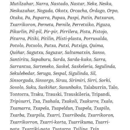
Mutilzahar, Narra, Nastado, Nastar, Neke, Neska,
Neskazahar, Nogada, Okotx, Orcacha, Órdago, Orpo,
Otaka, Pa, Paparra, Papau, Paspi, Patin, Patxaran,
Txarrikoron, Perneta, Pernile, Perretxiko, Pigaza,
Pikarlin, Pil-pil, Pir-pir, Pirrilera, Pista, Pistojo,
Pitarra, Pitiki, Pitilin, Plisti-plasta, Porrusalda,
Potolo, Potxolo, Putxa, Putxi, Putxiga, Quima,
Quiñar, Sagutxu, Saguzar, Saltamatxin, Sanso,
Santiritu, Sapaburu, Sarda, Sarda-kako, Sarra,
Sarrantxa, Sarteneko, Saskel, Saskeleria, Segulinda,
Sekulebedar, Seruga, Sespal, Sigulinda, Sil,
Sinsorgada, Sinsorgo, Sirau, Sirimiri, Sirri, Sorki,
Sosolo, Suku, Suskiñar, Susunbako,
Talaburrin, Talo,
Tontorra, Traku, Trauski, Trauskileria, Tripandi,
Tripisurri, Txa, Txahala, Txakoli, Txakurre, Txalo,
Txamarra, Txapela, Txapeldun, Txapela, Txapilo,
Txarba, Txarpila, Txarri, Txarriboda, Txarrikoron,
Txarrikorron, Txarri-korta, Txarrikuma, Txarri-
pata, Txarriki-pata, Txatarra, Txilina, Txin,