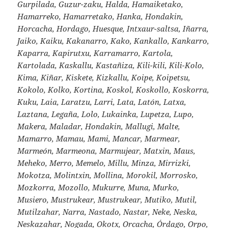
Gurpilada, Guzur-zaku, Halda, Hamaiketako,
Hamarreko, Hamarretako, Hanka, Hondakin,
Horcacha, Hordago, Huesque, Intxaur-saltsa, Iñarra,
Jaiko, Kaiku, Kakanarro, Kako, Kankallo, Kankarro,
Kaparra, Kapirutxu, Karramarro, Kartola,
Kartolada, Kaskallu, Kastañiza, Kili-kili, Kili-Kolo,
Kima, Kiñar, Kiskete, Kizkallu, Koipe, Koipetsu,
Kokolo, Kolko, Kortina, Koskol, Koskollo, Koskorra,
Kuku, Laia, Laratzu, Larri, Lata, Latón, Latxa,
Laztana, Legaña, Lolo, Lukainka, Lupetza, Lupo,
Makera, Maladar, Hondakin, Mallugi, Malte,
Mamarro, Mamau, Mami, Mancar, Marmear,
Marmeón, Marmeona, Marmujear, Matxin, Maus,
Meheko, Merro, Memelo, Millu, Minza, Mirrizki,
Mokotza, Molintxin, Mollina, Morokil, Morrosko,
Mozkorra, Mozollo, Mukurre, Muna, Murko,
Musiero, Mustrukear, Mustrukear, Mutiko, Mutil,
Mutilzahar, Narra, Nastado, Nastar, Neke, Neska,
Neskazahar, Nogada, Okotx, Orcacha, Órdago, Orpo,