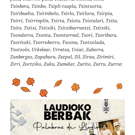
Txinbera, Txinbo, Txipli-txapla, Txintxorta,
Txiribuelta, Txirinbolo, Txirlo, Txirlora, Txirpia,
Txirri, Txirrinplin, Txirta, Txistu, Txistulari, Txita,
Txito, Txitxi, Txitxiki, Txitxiburruntzi, Txitxiki,
Txondorra, Txonta, Txontarreal, Txori, Txoriburu,
Txoritoki, Txorroborro, Txosna, Txotxolada,
Txotxolo, Urkelear, Urretxa, Usiar, Zaborra,
Zanbergas, Zapaburu, Zezpal, Zil, Zirau, Zirimiri,
Zirri, Zortziko, Zuku, Zumelar, Zurito, Zurru, Zurrut