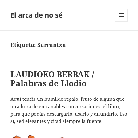
El arca de no sé
MENÚ
Y
WIDGETS
Etiqueta:
Sarrantxa
LAUDIOKO BERBAK /
Palabras de Llodio
Aquí tenéis un humilde regalo, fruto de alguna que
otra hora de entrañables conversaciones: el libro,
para que podáis descargarlo, usarlo y difundirlo. Eso
sí, sed elegantes y citad siempre la fuente.