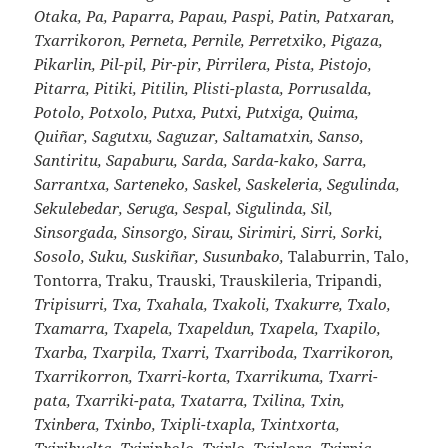
Otaka, Pa, Paparra, Papau, Paspi, Patin, Patxaran,
Txarrikoron, Perneta, Pernile, Perretxiko, Pigaza,
Pikarlin, Pil-pil, Pir-pir, Pirrilera, Pista, Pistojo,
Pitarra, Pitiki, Pitilin, Plisti-plasta, Porrusalda,
Potolo, Potxolo, Putxa, Putxi, Putxiga, Quima,
Quiñar, Sagutxu, Saguzar, Saltamatxin, Sanso,
Santiritu, Sapaburu, Sarda, Sarda-kako, Sarra,
Sarrantxa, Sarteneko, Saskel, Saskeleria, Segulinda,
Sekulebedar, Seruga, Sespal, Sigulinda, Sil,
Sinsorgada, Sinsorgo, Sirau, Sirimiri, Sirri, Sorki,
Sosolo, Suku, Suskiñar, Susunbako,
Talaburrin, Talo,
Tontorra, Traku, Trauski, Trauskileria, Tripandi,
Tripisurri, Txa, Txahala, Txakoli, Txakurre, Txalo,
Txamarra, Txapela, Txapeldun, Txapela, Txapilo,
Txarba, Txarpila, Txarri, Txarriboda, Txarrikoron,
Txarrikorron, Txarri-korta, Txarrikuma, Txarri-
pata, Txarriki-pata, Txatarra, Txilina, Txin,
Txinbera, Txinbo, Txipli-txapla, Txintxorta,
Txiribuelta, Txirinbolo, Txirlo, Txirlora, Txirpia,