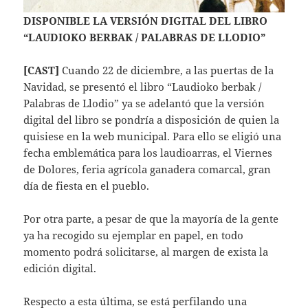
DISPONIBLE LA VERSIÓN DIGITAL DEL LIBRO
“LAUDIOKO BERBAK / PALABRAS DE LLODIO”
[CAST]
Cuando 22 de diciembre, a las puertas de la
Navidad, se presentó el libro “Laudioko berbak /
Palabras de Llodio” ya se adelantó que la versión
digital del libro se pondría a disposición de quien la
quisiese en la web municipal. Para ello se eligió una
fecha emblemática para los laudioarras, el Viernes
de Dolores, feria agrícola ganadera comarcal, gran
día de fiesta en el pueblo.
Por otra parte, a pesar de que la mayoría de la gente
ya ha recogido su ejemplar en papel, en todo
momento podrá solicitarse, al margen de exista la
edición digital.
Respecto a esta última, se está perfilando una