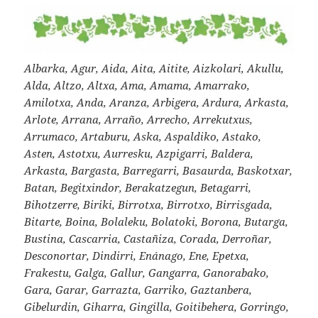
Albarka, Agur, Aida, Aita, Aitite, Aizkolari, Akullu,
Alda, Altzo, Altxa, Ama, Amama, Amarrako,
Amilotxa, Anda, Aranza, Arbigera, Ardura, Arkasta,
Arlote, Arrana, Arraño, Arrecho, Arrekutxus,
Arrumaco, Artaburu, Aska, Aspaldiko, Astako,
Asten, Astotxu, Aurresku, Azpigarri, Baldera,
Arkasta, Bargasta, Barregarri, Basaurda, Baskotxar,
Batan, Begitxindor, Berakatzegun, Betagarri,
Bihotzerre, Biriki, Birrotxa, Birrotxo, Birrisgada,
Bitarte, Boina, Bolaleku, Bolatoki, Borona, Butarga,
Bustina, Cascarria, Castañiza, Corada, Derroñar,
Desconortar, Dindirri, Enánago, Ene, Epetxa,
Frakestu, Galga, Gallur, Gangarra, Ganorabako,
Gara, Garar, Garrazta, Garriko, Gaztanbera,
Gibelurdin, Giharra, Gingilla, Goitibehera, Gorringo,