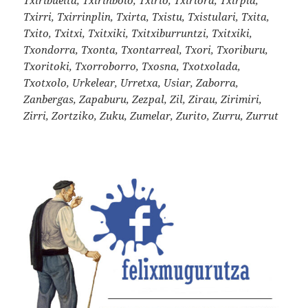
Txirri, Txirrinplin, Txirta, Txistu, Txistulari, Txita,
Txito, Txitxi, Txitxiki, Txitxiburruntzi, Txitxiki,
Txondorra, Txonta, Txontarreal, Txori, Txoriburu,
Txoritoki, Txorroborro, Txosna, Txotxolada,
Txotxolo, Urkelear, Urretxa, Usiar, Zaborra,
Zanbergas, Zapaburu, Zezpal, Zil, Zirau, Zirimiri,
Zirri, Zortziko, Zuku, Zumelar, Zurito, Zurru, Zurrut