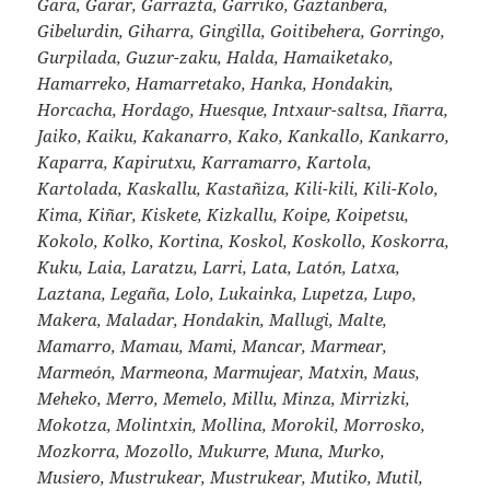
Gara, Garar, Garrazta, Garriko, Gaztanbera,
Gibelurdin, Giharra, Gingilla, Goitibehera, Gorringo,
Gurpilada, Guzur-zaku, Halda, Hamaiketako,
Hamarreko, Hamarretako, Hanka, Hondakin,
Horcacha, Hordago, Huesque, Intxaur-saltsa, Iñarra,
Jaiko, Kaiku, Kakanarro, Kako, Kankallo, Kankarro,
Kaparra, Kapirutxu, Karramarro, Kartola,
Kartolada, Kaskallu, Kastañiza, Kili-kili, Kili-Kolo,
Kima, Kiñar, Kiskete, Kizkallu, Koipe, Koipetsu,
Kokolo, Kolko, Kortina, Koskol, Koskollo, Koskorra,
Kuku, Laia, Laratzu, Larri, Lata, Latón, Latxa,
Laztana, Legaña, Lolo, Lukainka, Lupetza, Lupo,
Makera, Maladar, Hondakin, Mallugi, Malte,
Mamarro, Mamau, Mami, Mancar, Marmear,
Marmeón, Marmeona, Marmujear, Matxin, Maus,
Meheko, Merro, Memelo, Millu, Minza, Mirrizki,
Mokotza, Molintxin, Mollina, Morokil, Morrosko,
Mozkorra, Mozollo, Mukurre, Muna, Murko,
Musiero, Mustrukear, Mustrukear, Mutiko, Mutil,