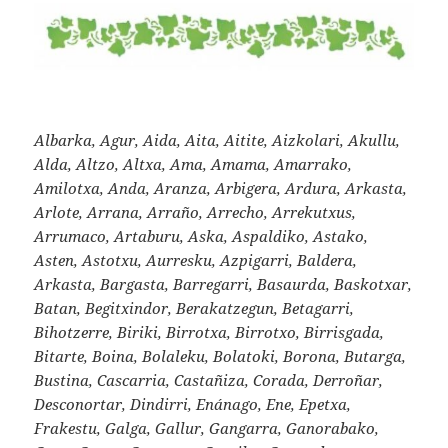
Albarka, Agur, Aida, Aita, Aitite, Aizkolari, Akullu,
Alda, Altzo, Altxa, Ama, Amama, Amarrako,
Amilotxa, Anda, Aranza, Arbigera, Ardura, Arkasta,
Arlote, Arrana, Arraño, Arrecho, Arrekutxus,
Arrumaco, Artaburu, Aska, Aspaldiko, Astako,
Asten, Astotxu, Aurresku, Azpigarri, Baldera,
Arkasta, Bargasta, Barregarri, Basaurda, Baskotxar,
Batan, Begitxindor, Berakatzegun, Betagarri,
Bihotzerre, Biriki, Birrotxa, Birrotxo, Birrisgada,
Bitarte, Boina, Bolaleku, Bolatoki, Borona, Butarga,
Bustina, Cascarria, Castañiza, Corada, Derroñar,
Desconortar, Dindirri, Enánago, Ene, Epetxa,
Frakestu, Galga, Gallur, Gangarra, Ganorabako,