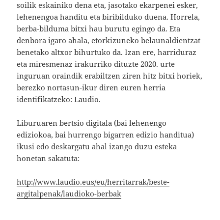
soilik eskainiko dena eta, jasotako ekarpenei esker,
lehenengoa handitu eta biribilduko duena. Horrela,
berba-bilduma bitxi hau burutu egingo da. Eta
denbora igaro ahala, etorkizuneko belaunaldientzat
benetako altxor bihurtuko da. Izan ere, harriduraz
eta miresmenaz irakurriko dituzte 2020. urte
inguruan oraindik erabiltzen ziren hitz bitxi horiek,
berezko nortasun-ikur diren euren herria
identifikatzeko: Laudio.
Liburuaren bertsio digitala (bai lehenengo
ediziokoa, bai hurrengo bigarren edizio handitua)
ikusi edo deskargatu ahal izango duzu esteka
honetan sakatuta:
http://www.laudio.eus/eu/herritarrak/beste-
argitalpenak/laudioko-berbak