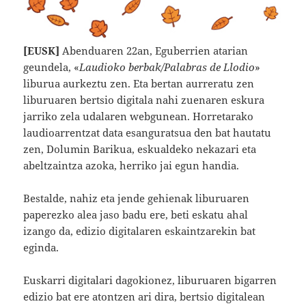
[EUSK]
Abenduaren 22an, Eguberrien atarian
geundela, «
Laudioko berbak/Palabras de Llodio
»
liburua aurkeztu zen. Eta bertan aurreratu zen
liburuaren bertsio digitala nahi zuenaren eskura
jarriko zela udalaren webgunean. Horretarako
laudioarrentzat data esanguratsua den bat hautatu
zen, Dolumin Barikua, eskualdeko nekazari eta
abeltzaintza azoka, herriko jai egun handia.
Bestalde, nahiz eta jende gehienak liburuaren
paperezko alea jaso badu ere, beti eskatu ahal
izango da, edizio digitalaren eskaintzarekin bat
eginda.
Euskarri digitalari dagokionez, liburuaren bigarren
edizio bat ere atontzen ari dira, bertsio digitalean