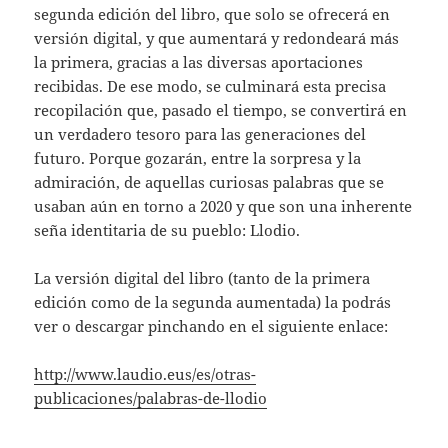
segunda edición del libro, que solo se ofrecerá en
versión digital, y que aumentará y redondeará más
la primera, gracias a las diversas aportaciones
recibidas. De ese modo, se culminará esta precisa
recopilación que, pasado el tiempo, se convertirá en
un verdadero tesoro para las generaciones del
futuro. Porque gozarán, entre la sorpresa y la
admiración, de aquellas curiosas palabras que se
usaban aún en torno a 2020 y que son una inherente
seña identitaria de su pueblo: Llodio.
La versión digital del libro (tanto de la primera
edición como de la segunda aumentada) la podrás
ver o descargar pinchando en el siguiente enlace:
http://www.laudio.eus/es/otras-
publicaciones/palabras-de-llodio