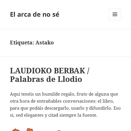
El arca de no sé
MENÚ
Y
WIDGETS
Etiqueta:
Astako
LAUDIOKO BERBAK /
Palabras de Llodio
Aquí tenéis un humilde regalo, fruto de alguna que
otra hora de entrañables conversaciones: el libro,
para que podáis descargarlo, usarlo y difundirlo. Eso
sí, sed elegantes y citad siempre la fuente.