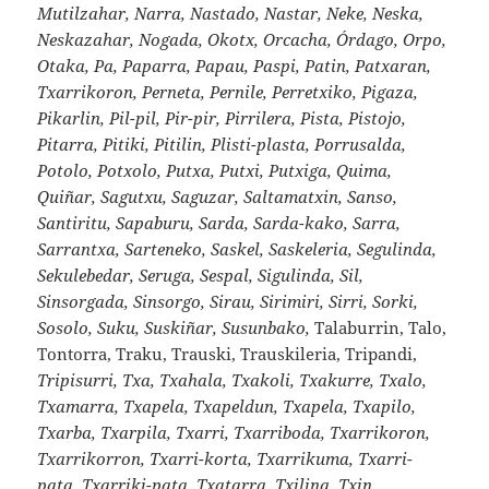
Mutilzahar, Narra, Nastado, Nastar, Neke, Neska,
Neskazahar, Nogada, Okotx, Orcacha, Órdago, Orpo,
Otaka, Pa, Paparra, Papau, Paspi, Patin, Patxaran,
Txarrikoron, Perneta, Pernile, Perretxiko, Pigaza,
Pikarlin, Pil-pil, Pir-pir, Pirrilera, Pista, Pistojo,
Pitarra, Pitiki, Pitilin, Plisti-plasta, Porrusalda,
Potolo, Potxolo, Putxa, Putxi, Putxiga, Quima,
Quiñar, Sagutxu, Saguzar, Saltamatxin, Sanso,
Santiritu, Sapaburu, Sarda, Sarda-kako, Sarra,
Sarrantxa, Sarteneko, Saskel, Saskeleria, Segulinda,
Sekulebedar, Seruga, Sespal, Sigulinda, Sil,
Sinsorgada, Sinsorgo, Sirau, Sirimiri, Sirri, Sorki,
Sosolo, Suku, Suskiñar, Susunbako,
Talaburrin, Talo,
Tontorra, Traku, Trauski, Trauskileria, Tripandi,
Tripisurri, Txa, Txahala, Txakoli, Txakurre, Txalo,
Txamarra, Txapela, Txapeldun, Txapela, Txapilo,
Txarba, Txarpila, Txarri, Txarriboda, Txarrikoron,
Txarrikorron, Txarri-korta, Txarrikuma, Txarri-
pata, Txarriki-pata, Txatarra, Txilina, Txin,