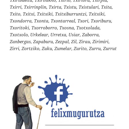
Txirri, Txirrinplin, Txirta, Txistu, Txistulari, Txita,
Txito, Txitxi, Txitxiki, Txitxiburruntzi, Txitxiki,
Txondorra, Txonta, Txontarreal, Txori, Txoriburu,
Txoritoki, Txorroborro, Txosna, Txotxolada,
Txotxolo, Urkelear, Urretxa, Usiar, Zaborra,
Zanbergas, Zapaburu, Zezpal, Zil, Zirau, Zirimiri,
Zirri, Zortziko, Zuku, Zumelar, Zurito, Zurru, Zurrut