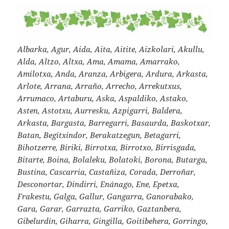
Albarka, Agur, Aida, Aita, Aitite, Aizkolari, Akullu,
Alda, Altzo, Altxa, Ama, Amama, Amarrako,
Amilotxa, Anda, Aranza, Arbigera, Ardura, Arkasta,
Arlote, Arrana, Arraño, Arrecho, Arrekutxus,
Arrumaco, Artaburu, Aska, Aspaldiko, Astako,
Asten, Astotxu, Aurresku, Azpigarri, Baldera,
Arkasta, Bargasta, Barregarri, Basaurda, Baskotxar,
Batan, Begitxindor, Berakatzegun, Betagarri,
Bihotzerre, Biriki, Birrotxa, Birrotxo, Birrisgada,
Bitarte, Boina, Bolaleku, Bolatoki, Borona, Butarga,
Bustina, Cascarria, Castañiza, Corada, Derroñar,
Desconortar, Dindirri, Enánago, Ene, Epetxa,
Frakestu, Galga, Gallur, Gangarra, Ganorabako,
Gara, Garar, Garrazta, Garriko, Gaztanbera,
Gibelurdin, Giharra, Gingilla, Goitibehera, Gorringo,