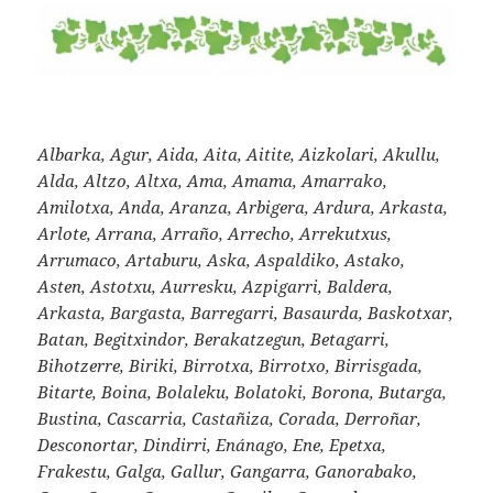
Albarka, Agur, Aida, Aita, Aitite, Aizkolari, Akullu,
Alda, Altzo, Altxa, Ama, Amama, Amarrako,
Amilotxa, Anda, Aranza, Arbigera, Ardura, Arkasta,
Arlote, Arrana, Arraño, Arrecho, Arrekutxus,
Arrumaco, Artaburu, Aska, Aspaldiko, Astako,
Asten, Astotxu, Aurresku, Azpigarri, Baldera,
Arkasta, Bargasta, Barregarri, Basaurda, Baskotxar,
Batan, Begitxindor, Berakatzegun, Betagarri,
Bihotzerre, Biriki, Birrotxa, Birrotxo, Birrisgada,
Bitarte, Boina, Bolaleku, Bolatoki, Borona, Butarga,
Bustina, Cascarria, Castañiza, Corada, Derroñar,
Desconortar, Dindirri, Enánago, Ene, Epetxa,
Frakestu, Galga, Gallur, Gangarra, Ganorabako,