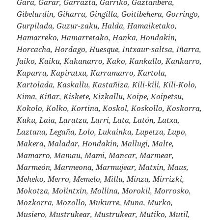
Gara, Garar, Garrazta, Garriko, Gaztanbera,
Gibelurdin, Giharra, Gingilla, Goitibehera, Gorringo,
Gurpilada, Guzur-zaku, Halda, Hamaiketako,
Hamarreko, Hamarretako, Hanka, Hondakin,
Horcacha, Hordago, Huesque, Intxaur-saltsa, Iñarra,
Jaiko, Kaiku, Kakanarro, Kako, Kankallo, Kankarro,
Kaparra, Kapirutxu, Karramarro, Kartola,
Kartolada, Kaskallu, Kastañiza, Kili-kili, Kili-Kolo,
Kima, Kiñar, Kiskete, Kizkallu, Koipe, Koipetsu,
Kokolo, Kolko, Kortina, Koskol, Koskollo, Koskorra,
Kuku, Laia, Laratzu, Larri, Lata, Latón, Latxa,
Laztana, Legaña, Lolo, Lukainka, Lupetza, Lupo,
Makera, Maladar, Hondakin, Mallugi, Malte,
Mamarro, Mamau, Mami, Mancar, Marmear,
Marmeón, Marmeona, Marmujear, Matxin, Maus,
Meheko, Merro, Memelo, Millu, Minza, Mirrizki,
Mokotza, Molintxin, Mollina, Morokil, Morrosko,
Mozkorra, Mozollo, Mukurre, Muna, Murko,
Musiero, Mustrukear, Mustrukear, Mutiko, Mutil,