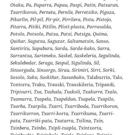
Otaka, Pa, Paparra, Papau, Paspi, Patin, Patxaran,
Txarrikoron, Perneta, Pernile, Perretxiko, Pigaza,
Pikarlin, Pil-pil, Pir-pir, Pirrilera, Pista, Pistojo,
Pitarra, Pitiki, Pitilin, Plisti-plasta, Porrusalda,
Potolo, Potxolo, Putxa, Putxi, Putxiga, Quima,
Quiñar, Sagutxu, Saguzar, Saltamatxin, Sanso,
Santiritu, Sapaburu, Sarda, Sarda-kako, Sarra,
Sarrantxa, Sarteneko, Saskel, Saskeleria, Segulinda,
Sekulebedar, Seruga, Sespal, Sigulinda, Sil,
Sinsorgada, Sinsorgo, Sirau, Sirimiri, Sirri, Sorki,
Sosolo, Suku, Suskiñar, Susunbako,
Talaburrin, Talo,
Tontorra, Traku, Trauski, Trauskileria, Tripandi,
Tripisurri, Txa, Txahala, Txakoli, Txakurre, Txalo,
Txamarra, Txapela, Txapeldun, Txapela, Txapilo,
Txarba, Txarpila, Txarri, Txarriboda, Txarrikoron,
Txarrikorron, Txarri-korta, Txarrikuma, Txarri-
pata, Txarriki-pata, Txatarra, Txilina, Txin,
Txinbera, Txinbo, Txipli-txapla, Txintxorta,
Txiribuelta, Txirinbolo, Txirlo, Txirlora, Txirpia,