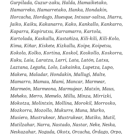
Gurpilada, Guzur-zaku, Halda, Hamaiketako,
Hamarreko, Hamarretako, Hanka, Hondakin,
Horcacha, Hordago, Huesque, Intxaur-saltsa, Iñarra,
Jaiko, Kaiku, Kakanarro, Kako, Kankallo, Kankarro,
Kaparra, Kapirutxu, Karramarro, Kartola,
Kartolada, Kaskallu, Kastañiza, Kili-kili, Kili-Kolo,
Kima, Kiñar, Kiskete, Kizkallu, Koipe, Koipetsu,
Kokolo, Kolko, Kortina, Koskol, Koskollo, Koskorra,
Kuku, Laia, Laratzu, Larri, Lata, Latón, Latxa,
Laztana, Legaña, Lolo, Lukainka, Lupetza, Lupo,
Makera, Maladar, Hondakin, Mallugi, Malte,
Mamarro, Mamau, Mami, Mancar, Marmear,
Marmeón, Marmeona, Marmujear, Matxin, Maus,
Meheko, Merro, Memelo, Millu, Minza, Mirrizki,
Mokotza, Molintxin, Mollina, Morokil, Morrosko,
Mozkorra, Mozollo, Mukurre, Muna, Murko,
Musiero, Mustrukear, Mustrukear, Mutiko, Mutil,
Mutilzahar, Narra, Nastado, Nastar, Neke, Neska,
Neskazahar, Nogada, Okotx, Orcacha, Órdago, Orpo,