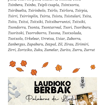
Txinbera, Txinbo, Txipli-txapla, Txintxorta,
Txiribuelta, Txirinbolo, Txirlo, Txirlora, Txirpia,
Txirri, Txirrinplin, Txirta, Txistu, Txistulari, Txita,
Txito, Txitxi, Txitxiki, Txitxiburruntzi, Txitxiki,
Txondorra, Txonta, Txontarreal, Txori, Txoriburu,
Txoritoki, Txorroborro, Txosna, Txotxolada,
Txotxolo, Urkelear, Urretxa, Usiar, Zaborra,
Zanbergas, Zapaburu, Zezpal, Zil, Zirau, Zirimiri,
Zirri, Zortziko, Zuku, Zumelar, Zurito, Zurru, Zurrut