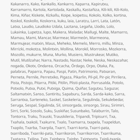
Kakanarro
,
Kako
,
Kankallo
,
Kankarro
,
Kaparra
,
Kapirutxu
,
Karramarro
,
Kartola
,
Kartolada
,
Kaskallu
,
Kastañiza
,
Kili-kili
,
Kili-Kolo
,
Kima
,
Kiñar
,
Kiskete
,
Kizkallu
,
Koipe
,
koipetsu
,
Kokolo
,
Kolko
,
kortina
,
Koskol
,
Koskollo
,
Koskorra
,
kuku
,
laia
,
Laratzu
,
Larri
,
Lata
,
Latón
,
Latxa
,
Laudio
,
Laudioko Udala
,
Laztana
,
Legaña
,
Llodio
,
Lolo
,
Lukainka
,
Lupetza
,
lupo
,
Makera
,
Maladar
,
Mallugi
,
Malte
,
Mamarro
,
Mamau
,
Mami
,
Mancar
,
Marmear
,
Marmeón
,
Marmeona
,
Marmujear
,
matxin
,
Maus
,
Meheko
,
Memelo
,
Merro
,
millu
,
Minza
,
Mirrizki
,
mokotza
,
Molintxin
,
Mollina
,
Morokil
,
Morrosko
,
Mozkorra
,
Mozollo
,
mukurre
,
Muna
,
Murko
,
Musiero
,
Mustrukear
,
Mutiko
,
Mutil
,
Mutilzahar
,
Narra
,
Nastado
,
Nastar
,
Neke
,
Neska
,
Neskazahar
,
nogada
,
Okotx
,
Ondarea
,
Orcacha
,
Órdago
,
Orpo
,
Otaka
,
Pa
,
palabras
,
Paparra
,
Papau
,
Paspi
,
Patin
,
Patrimonio
,
Patxaran
,
Perneta
,
Pernile
,
Perretxiko
,
Pigaza
,
Pikarlin
,
Pil-pil
,
Pir-pir
,
Pirrilera
,
Pista
,
Pistojo
,
Pitarra
,
Pitiki
,
Pitilin
,
Plisti-plasta
,
Porrusalda
,
Potolo
,
Potxolo
,
Putxa
,
Putxi
,
Putxiga
,
Quima
,
Quiñar
,
Sagutxu
,
Saguzar
,
Saltamatxin
,
Sanso
,
Santiritu
,
Sapaburu
,
Sarda
,
Sarda-kako
,
Sarra
,
Sarrantxa
,
Sarteneko
,
Saskel
,
Saskeleria
,
Segulinda
,
Sekulebedar
,
Seruga
,
Sespal
,
Sigulinda
,
Sil
,
sinsorgada
,
sinsorgo
,
Sirau
,
Sirimiri
,
Sirri
,
Sorki
,
Sosolo
,
Suku
,
Suskiñar
,
Susunbako
,
Talaburrin
,
Talo
,
Tontorra
,
Traku
,
Trauski
,
Trauskileria
,
Tripandi
,
Tripisurri
,
Txa
,
Txahala
,
txakoli
,
Txakurre
,
Txalo
,
Txamarra
,
txapela
,
Txapeldun
,
Txapilo
,
Txarba
,
Txarpila
,
Txarri
,
Txarri-korta
,
Txarri-pata
,
txarriboda
,
Txarriki-pata
,
Txarrikoron
,
Txarrikorron
,
Txarrikuma
,
Txatarra
,
Txilina
,
Txin
,
Txinbera
,
Txinbo
,
Txintxorta
,
Txipli-txapla
,