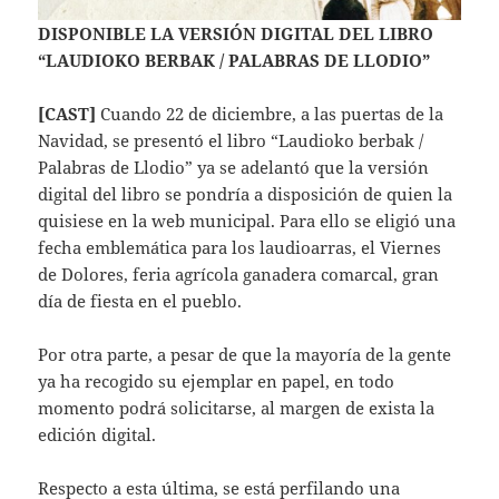
DISPONIBLE LA VERSIÓN DIGITAL DEL LIBRO
“LAUDIOKO BERBAK / PALABRAS DE LLODIO”
[CAST]
Cuando 22 de diciembre, a las puertas de la
Navidad, se presentó el libro “Laudioko berbak /
Palabras de Llodio” ya se adelantó que la versión
digital del libro se pondría a disposición de quien la
quisiese en la web municipal. Para ello se eligió una
fecha emblemática para los laudioarras, el Viernes
de Dolores, feria agrícola ganadera comarcal, gran
día de fiesta en el pueblo.
Por otra parte, a pesar de que la mayoría de la gente
ya ha recogido su ejemplar en papel, en todo
momento podrá solicitarse, al margen de exista la
edición digital.
Respecto a esta última, se está perfilando una