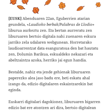
[EUSK]
Abenduaren 22an, Eguberrien atarian
geundela, «
Laudioko berbak/Palabras de Llodio
»
liburua aurkeztu zen. Eta bertan aurreratu zen
liburuaren bertsio digitala nahi zuenaren eskura
jarriko zela udalaren webgunean. Horretarako
laudioarrentzat data esanguratsua den bat hautatu
zen, Dolumin Barikua, eskualdeko nekazari eta
abeltzaintza azoka, herriko jai egun handia.
Bestalde, nahiz eta jende gehienak liburuaren
paperezko alea jaso badu ere, beti eskatu ahal
izango da, edizio digitalaren eskaintzarekin bat
eginda.
Euskarri digitalari dagokionez, liburuaren bigarren
edizio bat ere atontzen ari dira, bertsio digitalean