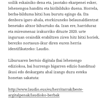
soilik eskainiko dena eta, jasotako ekarpenei esker,
lehenengoa handitu eta biribilduko duena. Horrela,
berba-bilduma bitxi hau burutu egingo da. Eta
denbora igaro ahala, etorkizuneko belaunaldientzat
benetako altxor bihurtuko da. Izan ere, harriduraz
eta miresmenaz irakurriko dituzte 2020. urte
inguruan oraindik erabiltzen ziren hitz bitxi horiek,
berezko nortasun-ikur diren euren herria
identifikatzeko: Laudio.
Liburuaren bertsio digitala (bai lehenengo
ediziokoa, bai hurrengo bigarren edizio handitua)
ikusi edo deskargatu ahal izango duzu esteka
honetan sakatuta:
http://www.laudio.eus/eu/herritarrak/beste-
argitalpenak/laudioko-berbak