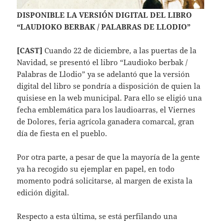
DISPONIBLE LA VERSIÓN DIGITAL DEL LIBRO
“LAUDIOKO BERBAK / PALABRAS DE LLODIO”
[CAST]
Cuando 22 de diciembre, a las puertas de la
Navidad, se presentó el libro “Laudioko berbak /
Palabras de Llodio” ya se adelantó que la versión
digital del libro se pondría a disposición de quien la
quisiese en la web municipal. Para ello se eligió una
fecha emblemática para los laudioarras, el Viernes
de Dolores, feria agrícola ganadera comarcal, gran
día de fiesta en el pueblo.
Por otra parte, a pesar de que la mayoría de la gente
ya ha recogido su ejemplar en papel, en todo
momento podrá solicitarse, al margen de exista la
edición digital.
Respecto a esta última, se está perfilando una