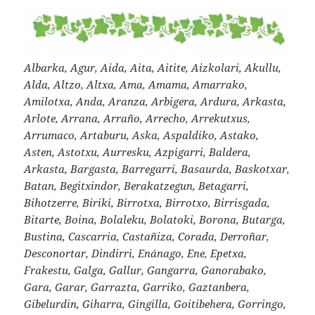
Albarka, Agur, Aida, Aita, Aitite, Aizkolari, Akullu,
Alda, Altzo, Altxa, Ama, Amama, Amarrako,
Amilotxa, Anda, Aranza, Arbigera, Ardura, Arkasta,
Arlote, Arrana, Arraño, Arrecho, Arrekutxus,
Arrumaco, Artaburu, Aska, Aspaldiko, Astako,
Asten, Astotxu, Aurresku, Azpigarri, Baldera,
Arkasta, Bargasta, Barregarri, Basaurda, Baskotxar,
Batan, Begitxindor, Berakatzegun, Betagarri,
Bihotzerre, Biriki, Birrotxa, Birrotxo, Birrisgada,
Bitarte, Boina, Bolaleku, Bolatoki, Borona, Butarga,
Bustina, Cascarria, Castañiza, Corada, Derroñar,
Desconortar, Dindirri, Enánago, Ene, Epetxa,
Frakestu, Galga, Gallur, Gangarra, Ganorabako,
Gara, Garar, Garrazta, Garriko, Gaztanbera,
Gibelurdin, Giharra, Gingilla, Goitibehera, Gorringo,