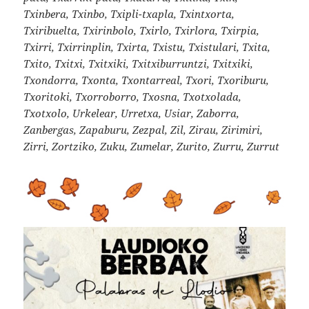
Txinbera, Txinbo, Txipli-txapla, Txintxorta,
Txiribuelta, Txirinbolo, Txirlo, Txirlora, Txirpia,
Txirri, Txirrinplin, Txirta, Txistu, Txistulari, Txita,
Txito, Txitxi, Txitxiki, Txitxiburruntzi, Txitxiki,
Txondorra, Txonta, Txontarreal, Txori, Txoriburu,
Txoritoki, Txorroborro, Txosna, Txotxolada,
Txotxolo, Urkelear, Urretxa, Usiar, Zaborra,
Zanbergas, Zapaburu, Zezpal, Zil, Zirau, Zirimiri,
Zirri, Zortziko, Zuku, Zumelar, Zurito, Zurru, Zurrut