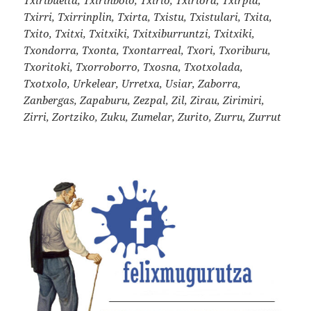
Txirri, Txirrinplin, Txirta, Txistu, Txistulari, Txita,
Txito, Txitxi, Txitxiki, Txitxiburruntzi, Txitxiki,
Txondorra, Txonta, Txontarreal, Txori, Txoriburu,
Txoritoki, Txorroborro, Txosna, Txotxolada,
Txotxolo, Urkelear, Urretxa, Usiar, Zaborra,
Zanbergas, Zapaburu, Zezpal, Zil, Zirau, Zirimiri,
Zirri, Zortziko, Zuku, Zumelar, Zurito, Zurru, Zurrut