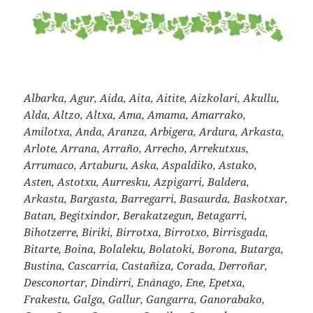
Albarka, Agur, Aida, Aita, Aitite, Aizkolari, Akullu,
Alda, Altzo, Altxa, Ama, Amama, Amarrako,
Amilotxa, Anda, Aranza, Arbigera, Ardura, Arkasta,
Arlote, Arrana, Arraño, Arrecho, Arrekutxus,
Arrumaco, Artaburu, Aska, Aspaldiko, Astako,
Asten, Astotxu, Aurresku, Azpigarri, Baldera,
Arkasta, Bargasta, Barregarri, Basaurda, Baskotxar,
Batan, Begitxindor, Berakatzegun, Betagarri,
Bihotzerre, Biriki, Birrotxa, Birrotxo, Birrisgada,
Bitarte, Boina, Bolaleku, Bolatoki, Borona, Butarga,
Bustina, Cascarria, Castañiza, Corada, Derroñar,
Desconortar, Dindirri, Enánago, Ene, Epetxa,
Frakestu, Galga, Gallur, Gangarra, Ganorabako,