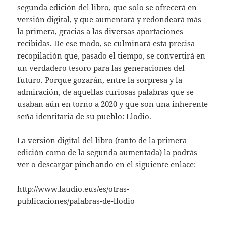
segunda edición del libro, que solo se ofrecerá en
versión digital, y que aumentará y redondeará más
la primera, gracias a las diversas aportaciones
recibidas. De ese modo, se culminará esta precisa
recopilación que, pasado el tiempo, se convertirá en
un verdadero tesoro para las generaciones del
futuro. Porque gozarán, entre la sorpresa y la
admiración, de aquellas curiosas palabras que se
usaban aún en torno a 2020 y que son una inherente
seña identitaria de su pueblo: Llodio.
La versión digital del libro (tanto de la primera
edición como de la segunda aumentada) la podrás
ver o descargar pinchando en el siguiente enlace:
http://www.laudio.eus/es/otras-
publicaciones/palabras-de-llodio