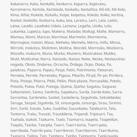
Kakanarro
,
Kako
,
Kankallo
,
Kankarro
,
Kaparra
,
Kapirutxu
,
Karramarro
,
Kartola
,
Kartolada
,
Kaskallu
,
Kastañiza
,
Kili-kili
,
Kili-Kolo
,
Kima
,
Kiñar
,
Kiskete
,
Kizkallu
,
Koipe
,
koipetsu
,
Kokolo
,
Kolko
,
kortina
,
Koskol
,
Koskollo
,
Koskorra
,
kuku
,
laia
,
Laratzu
,
Larri
,
Lata
,
Latón
,
Latxa
,
Laudio
,
Laudioko Udala
,
Laztana
,
Legaña
,
Llodio
,
Lolo
,
Lukainka
,
Lupetza
,
lupo
,
Makera
,
Maladar
,
Mallugi
,
Malte
,
Mamarro
,
Mamau
,
Mami
,
Mancar
,
Marmear
,
Marmeón
,
Marmeona
,
Marmujear
,
matxin
,
Maus
,
Meheko
,
Memelo
,
Merro
,
millu
,
Minza
,
Mirrizki
,
mokotza
,
Molintxin
,
Mollina
,
Morokil
,
Morrosko
,
Mozkorra
,
Mozollo
,
mukurre
,
Muna
,
Murko
,
Musiero
,
Mustrukear
,
Mutiko
,
Mutil
,
Mutilzahar
,
Narra
,
Nastado
,
Nastar
,
Neke
,
Neska
,
Neskazahar
,
nogada
,
Okotx
,
Ondarea
,
Orcacha
,
Órdago
,
Orpo
,
Otaka
,
Pa
,
palabras
,
Paparra
,
Papau
,
Paspi
,
Patin
,
Patrimonio
,
Patxaran
,
Perneta
,
Pernile
,
Perretxiko
,
Pigaza
,
Pikarlin
,
Pil-pil
,
Pir-pir
,
Pirrilera
,
Pista
,
Pistojo
,
Pitarra
,
Pitiki
,
Pitilin
,
Plisti-plasta
,
Porrusalda
,
Potolo
,
Potxolo
,
Putxa
,
Putxi
,
Putxiga
,
Quima
,
Quiñar
,
Sagutxu
,
Saguzar
,
Saltamatxin
,
Sanso
,
Santiritu
,
Sapaburu
,
Sarda
,
Sarda-kako
,
Sarra
,
Sarrantxa
,
Sarteneko
,
Saskel
,
Saskeleria
,
Segulinda
,
Sekulebedar
,
Seruga
,
Sespal
,
Sigulinda
,
Sil
,
sinsorgada
,
sinsorgo
,
Sirau
,
Sirimiri
,
Sirri
,
Sorki
,
Sosolo
,
Suku
,
Suskiñar
,
Susunbako
,
Talaburrin
,
Talo
,
Tontorra
,
Traku
,
Trauski
,
Trauskileria
,
Tripandi
,
Tripisurri
,
Txa
,
Txahala
,
txakoli
,
Txakurre
,
Txalo
,
Txamarra
,
txapela
,
Txapeldun
,
Txapilo
,
Txarba
,
Txarpila
,
Txarri
,
Txarri-korta
,
Txarri-pata
,
txarriboda
,
Txarriki-pata
,
Txarrikoron
,
Txarrikorron
,
Txarrikuma
,
Txatarra
,
Txilina
,
Txin
,
Txinbera
,
Txinbo
,
Txintxorta
,
Txipli-txapla
,