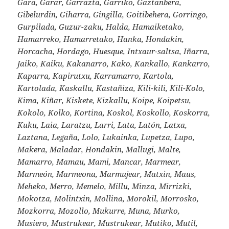
Gara, Garar, Garrazta, Garriko, Gaztanbera,
Gibelurdin, Giharra, Gingilla, Goitibehera, Gorringo,
Gurpilada, Guzur-zaku, Halda, Hamaiketako,
Hamarreko, Hamarretako, Hanka, Hondakin,
Horcacha, Hordago, Huesque, Intxaur-saltsa, Iñarra,
Jaiko, Kaiku, Kakanarro, Kako, Kankallo, Kankarro,
Kaparra, Kapirutxu, Karramarro, Kartola,
Kartolada, Kaskallu, Kastañiza, Kili-kili, Kili-Kolo,
Kima, Kiñar, Kiskete, Kizkallu, Koipe, Koipetsu,
Kokolo, Kolko, Kortina, Koskol, Koskollo, Koskorra,
Kuku, Laia, Laratzu, Larri, Lata, Latón, Latxa,
Laztana, Legaña, Lolo, Lukainka, Lupetza, Lupo,
Makera, Maladar, Hondakin, Mallugi, Malte,
Mamarro, Mamau, Mami, Mancar, Marmear,
Marmeón, Marmeona, Marmujear, Matxin, Maus,
Meheko, Merro, Memelo, Millu, Minza, Mirrizki,
Mokotza, Molintxin, Mollina, Morokil, Morrosko,
Mozkorra, Mozollo, Mukurre, Muna, Murko,
Musiero, Mustrukear, Mustrukear, Mutiko, Mutil,