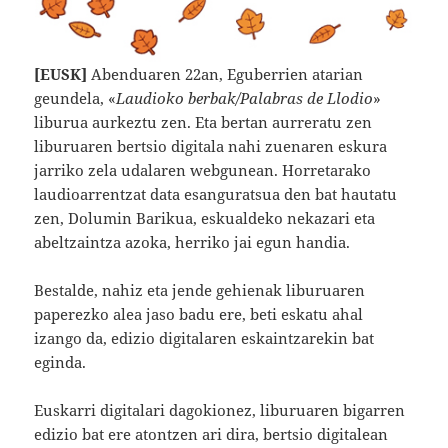
[EUSK]
Abenduaren 22an, Eguberrien atarian
geundela, «
Laudioko berbak/Palabras de Llodio
»
liburua aurkeztu zen. Eta bertan aurreratu zen
liburuaren bertsio digitala nahi zuenaren eskura
jarriko zela udalaren webgunean. Horretarako
laudioarrentzat data esanguratsua den bat hautatu
zen, Dolumin Barikua, eskualdeko nekazari eta
abeltzaintza azoka, herriko jai egun handia.
Bestalde, nahiz eta jende gehienak liburuaren
paperezko alea jaso badu ere, beti eskatu ahal
izango da, edizio digitalaren eskaintzarekin bat
eginda.
Euskarri digitalari dagokionez, liburuaren bigarren
edizio bat ere atontzen ari dira, bertsio digitalean