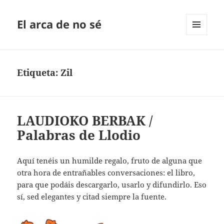
El arca de no sé
MENÚ
Y
WIDGETS
Etiqueta:
Zil
LAUDIOKO BERBAK /
Palabras de Llodio
Aquí tenéis un humilde regalo, fruto de alguna que
otra hora de entrañables conversaciones: el libro,
para que podáis descargarlo, usarlo y difundirlo. Eso
sí, sed elegantes y citad siempre la fuente.