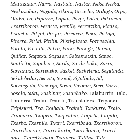
Mutilzahar, Narra, Nastado, Nastar, Neke, Neska,
Neskazahar, Nogada, Okotx, Orcacha, Órdago, Orpo,
Otaka, Pa, Paparra, Papau, Paspi, Patin, Patxaran,
Txarrikoron, Perneta, Pernile, Perretxiko, Pigaza,
Pikarlin, Pil-pil, Pir-pir, Pirrilera, Pista, Pistojo,
Pitarra, Pitiki, Pitilin, Plisti-plasta, Porrusalda,
Potolo, Potxolo, Putxa, Putxi, Putxiga, Quima,
Quiñar, Sagutxu, Saguzar, Saltamatxin, Sanso,
Santiritu, Sapaburu, Sarda, Sarda-kako, Sarra,
Sarrantxa, Sarteneko, Saskel, Saskeleria, Segulinda,
Sekulebedar, Seruga, Sespal, Sigulinda, Sil,
Sinsorgada, Sinsorgo, Sirau, Sirimiri, Sirri, Sorki,
Sosolo, Suku, Suskiñar, Susunbako,
Talaburrin, Talo,
Tontorra, Traku, Trauski, Trauskileria, Tripandi,
Tripisurri, Txa, Txahala, Txakoli, Txakurre, Txalo,
Txamarra, Txapela, Txapeldun, Txapela, Txapilo,
Txarba, Txarpila, Txarri, Txarriboda, Txarrikoron,
Txarrikorron, Txarri-korta, Txarrikuma, Txarri-
pata, Txarriki-pata, Txatarra, Txilina, Txin,