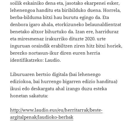
soilik eskainiko dena eta, jasotako ekarpenei esker,
lehenengoa handitu eta biribilduko duena. Horrela,
berba-bilduma bitxi hau burutu egingo da. Eta
denbora igaro ahala, etorkizuneko belaunaldientzat
benetako altxor bihurtuko da. Izan ere, harriduraz
eta miresmenaz irakurriko dituzte 2020. urte
inguruan oraindik erabiltzen ziren hitz bitxi horiek,
berezko nortasun-ikur diren euren herria
identifikatzeko: Laudio.
Liburuaren bertsio digitala (bai lehenengo
ediziokoa, bai hurrengo bigarren edizio handitua)
ikusi edo deskargatu ahal izango duzu esteka
honetan sakatuta:
http://www.laudio.eus/eu/herritarrak/beste-
argitalpenak/laudioko-berbak