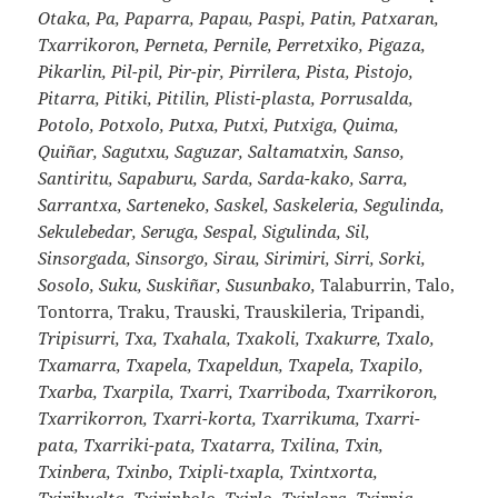
Otaka, Pa, Paparra, Papau, Paspi, Patin, Patxaran,
Txarrikoron, Perneta, Pernile, Perretxiko, Pigaza,
Pikarlin, Pil-pil, Pir-pir, Pirrilera, Pista, Pistojo,
Pitarra, Pitiki, Pitilin, Plisti-plasta, Porrusalda,
Potolo, Potxolo, Putxa, Putxi, Putxiga, Quima,
Quiñar, Sagutxu, Saguzar, Saltamatxin, Sanso,
Santiritu, Sapaburu, Sarda, Sarda-kako, Sarra,
Sarrantxa, Sarteneko, Saskel, Saskeleria, Segulinda,
Sekulebedar, Seruga, Sespal, Sigulinda, Sil,
Sinsorgada, Sinsorgo, Sirau, Sirimiri, Sirri, Sorki,
Sosolo, Suku, Suskiñar, Susunbako,
Talaburrin, Talo,
Tontorra, Traku, Trauski, Trauskileria, Tripandi,
Tripisurri, Txa, Txahala, Txakoli, Txakurre, Txalo,
Txamarra, Txapela, Txapeldun, Txapela, Txapilo,
Txarba, Txarpila, Txarri, Txarriboda, Txarrikoron,
Txarrikorron, Txarri-korta, Txarrikuma, Txarri-
pata, Txarriki-pata, Txatarra, Txilina, Txin,
Txinbera, Txinbo, Txipli-txapla, Txintxorta,
Txiribuelta, Txirinbolo, Txirlo, Txirlora, Txirpia,