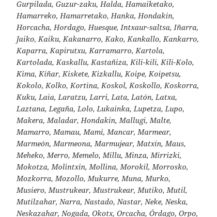
Gurpilada, Guzur-zaku, Halda, Hamaiketako,
Hamarreko, Hamarretako, Hanka, Hondakin,
Horcacha, Hordago, Huesque, Intxaur-saltsa, Iñarra,
Jaiko, Kaiku, Kakanarro, Kako, Kankallo, Kankarro,
Kaparra, Kapirutxu, Karramarro, Kartola,
Kartolada, Kaskallu, Kastañiza, Kili-kili, Kili-Kolo,
Kima, Kiñar, Kiskete, Kizkallu, Koipe, Koipetsu,
Kokolo, Kolko, Kortina, Koskol, Koskollo, Koskorra,
Kuku, Laia, Laratzu, Larri, Lata, Latón, Latxa,
Laztana, Legaña, Lolo, Lukainka, Lupetza, Lupo,
Makera, Maladar, Hondakin, Mallugi, Malte,
Mamarro, Mamau, Mami, Mancar, Marmear,
Marmeón, Marmeona, Marmujear, Matxin, Maus,
Meheko, Merro, Memelo, Millu, Minza, Mirrizki,
Mokotza, Molintxin, Mollina, Morokil, Morrosko,
Mozkorra, Mozollo, Mukurre, Muna, Murko,
Musiero, Mustrukear, Mustrukear, Mutiko, Mutil,
Mutilzahar, Narra, Nastado, Nastar, Neke, Neska,
Neskazahar, Nogada, Okotx, Orcacha, Órdago, Orpo,