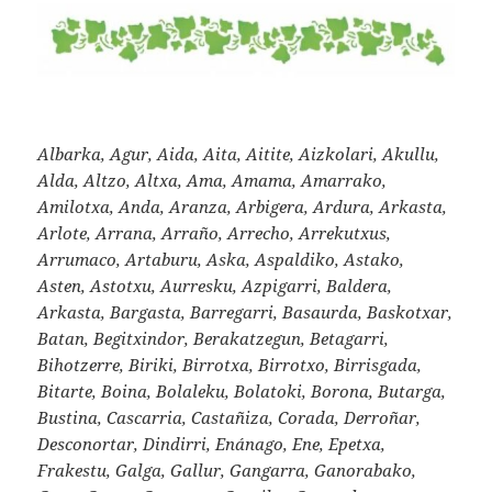
Albarka, Agur, Aida, Aita, Aitite, Aizkolari, Akullu,
Alda, Altzo, Altxa, Ama, Amama, Amarrako,
Amilotxa, Anda, Aranza, Arbigera, Ardura, Arkasta,
Arlote, Arrana, Arraño, Arrecho, Arrekutxus,
Arrumaco, Artaburu, Aska, Aspaldiko, Astako,
Asten, Astotxu, Aurresku, Azpigarri, Baldera,
Arkasta, Bargasta, Barregarri, Basaurda, Baskotxar,
Batan, Begitxindor, Berakatzegun, Betagarri,
Bihotzerre, Biriki, Birrotxa, Birrotxo, Birrisgada,
Bitarte, Boina, Bolaleku, Bolatoki, Borona, Butarga,
Bustina, Cascarria, Castañiza, Corada, Derroñar,
Desconortar, Dindirri, Enánago, Ene, Epetxa,
Frakestu, Galga, Gallur, Gangarra, Ganorabako,