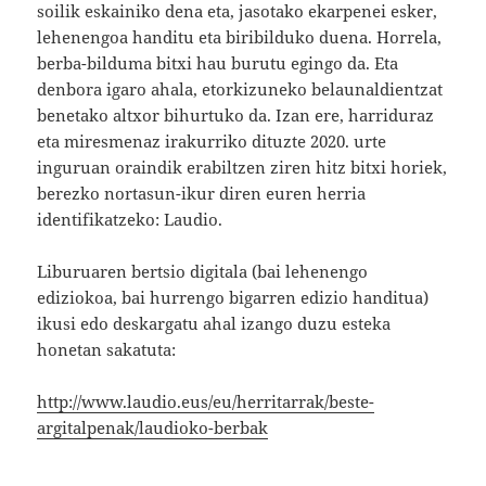
soilik eskainiko dena eta, jasotako ekarpenei esker,
lehenengoa handitu eta biribilduko duena. Horrela,
berba-bilduma bitxi hau burutu egingo da. Eta
denbora igaro ahala, etorkizuneko belaunaldientzat
benetako altxor bihurtuko da. Izan ere, harriduraz
eta miresmenaz irakurriko dituzte 2020. urte
inguruan oraindik erabiltzen ziren hitz bitxi horiek,
berezko nortasun-ikur diren euren herria
identifikatzeko: Laudio.
Liburuaren bertsio digitala (bai lehenengo
ediziokoa, bai hurrengo bigarren edizio handitua)
ikusi edo deskargatu ahal izango duzu esteka
honetan sakatuta:
http://www.laudio.eus/eu/herritarrak/beste-
argitalpenak/laudioko-berbak