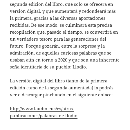
segunda edición del libro, que solo se ofrecerá en
versión digital, y que aumentará y redondeará más
la primera, gracias a las diversas aportaciones
recibidas. De ese modo, se culminará esta precisa
recopilación que, pasado el tiempo, se convertirá en
un verdadero tesoro para las generaciones del
futuro. Porque gozarán, entre la sorpresa y la
admiración, de aquellas curiosas palabras que se
usaban aún en torno a 2020 y que son una inherente
seña identitaria de su pueblo: Llodio.
La versión digital del libro (tanto de la primera
edición como de la segunda aumentada) la podrás
ver o descargar pinchando en el siguiente enlace:
http://www.laudio.eus/es/otras-
publicaciones/palabras-de-llodio