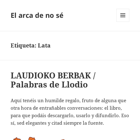
El arca de no sé
MENÚ
Y
WIDGETS
Etiqueta:
Lata
LAUDIOKO BERBAK /
Palabras de Llodio
Aquí tenéis un humilde regalo, fruto de alguna que
otra hora de entrañables conversaciones: el libro,
para que podáis descargarlo, usarlo y difundirlo. Eso
sí, sed elegantes y citad siempre la fuente.