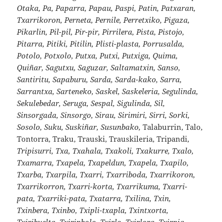
Otaka, Pa, Paparra, Papau, Paspi, Patin, Patxaran,
Txarrikoron, Perneta, Pernile, Perretxiko, Pigaza,
Pikarlin, Pil-pil, Pir-pir, Pirrilera, Pista, Pistojo,
Pitarra, Pitiki, Pitilin, Plisti-plasta, Porrusalda,
Potolo, Potxolo, Putxa, Putxi, Putxiga, Quima,
Quiñar, Sagutxu, Saguzar, Saltamatxin, Sanso,
Santiritu, Sapaburu, Sarda, Sarda-kako, Sarra,
Sarrantxa, Sarteneko, Saskel, Saskeleria, Segulinda,
Sekulebedar, Seruga, Sespal, Sigulinda, Sil,
Sinsorgada, Sinsorgo, Sirau, Sirimiri, Sirri, Sorki,
Sosolo, Suku, Suskiñar, Susunbako,
Talaburrin, Talo,
Tontorra, Traku, Trauski, Trauskileria, Tripandi,
Tripisurri, Txa, Txahala, Txakoli, Txakurre, Txalo,
Txamarra, Txapela, Txapeldun, Txapela, Txapilo,
Txarba, Txarpila, Txarri, Txarriboda, Txarrikoron,
Txarrikorron, Txarri-korta, Txarrikuma, Txarri-
pata, Txarriki-pata, Txatarra, Txilina, Txin,
Txinbera, Txinbo, Txipli-txapla, Txintxorta,
Txiribuelta, Txirinbolo, Txirlo, Txirlora, Txirpia,