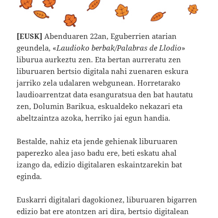
[EUSK]
Abenduaren 22an, Eguberrien atarian
geundela, «
Laudioko berbak/Palabras de Llodio
»
liburua aurkeztu zen. Eta bertan aurreratu zen
liburuaren bertsio digitala nahi zuenaren eskura
jarriko zela udalaren webgunean. Horretarako
laudioarrentzat data esanguratsua den bat hautatu
zen, Dolumin Barikua, eskualdeko nekazari eta
abeltzaintza azoka, herriko jai egun handia.
Bestalde, nahiz eta jende gehienak liburuaren
paperezko alea jaso badu ere, beti eskatu ahal
izango da, edizio digitalaren eskaintzarekin bat
eginda.
Euskarri digitalari dagokionez, liburuaren bigarren
edizio bat ere atontzen ari dira, bertsio digitalean