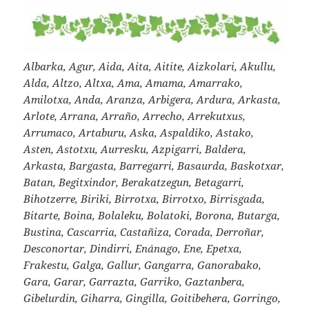
Albarka, Agur, Aida, Aita, Aitite, Aizkolari, Akullu,
Alda, Altzo, Altxa, Ama, Amama, Amarrako,
Amilotxa, Anda, Aranza, Arbigera, Ardura, Arkasta,
Arlote, Arrana, Arraño, Arrecho, Arrekutxus,
Arrumaco, Artaburu, Aska, Aspaldiko, Astako,
Asten, Astotxu, Aurresku, Azpigarri, Baldera,
Arkasta, Bargasta, Barregarri, Basaurda, Baskotxar,
Batan, Begitxindor, Berakatzegun, Betagarri,
Bihotzerre, Biriki, Birrotxa, Birrotxo, Birrisgada,
Bitarte, Boina, Bolaleku, Bolatoki, Borona, Butarga,
Bustina, Cascarria, Castañiza, Corada, Derroñar,
Desconortar, Dindirri, Enánago, Ene, Epetxa,
Frakestu, Galga, Gallur, Gangarra, Ganorabako,
Gara, Garar, Garrazta, Garriko, Gaztanbera,
Gibelurdin, Giharra, Gingilla, Goitibehera, Gorringo,