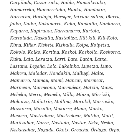
Gurpilada, Guzur-zaku, Halda, Hamaiketako,
Hamarreko, Hamarretako, Hanka, Hondakin,
Horcacha, Hordago, Huesque, Intxaur-saltsa, Iñarra,
Jaiko, Kaiku, Kakanarro, Kako, Kankallo, Kankarro,
Kaparra, Kapirutxu, Karramarro, Kartola,
Kartolada, Kaskallu, Kastañiza, Kili-kili, Kili-Kolo,
Kima, Kiñar, Kiskete, Kizkallu, Koipe, Koipetsu,
Kokolo, Kolko, Kortina, Koskol, Koskollo, Koskorra,
Kuku, Laia, Laratzu, Larri, Lata, Latón, Latxa,
Laztana, Legaña, Lolo, Lukainka, Lupetza, Lupo,
Makera, Maladar, Hondakin, Mallugi, Malte,
Mamarro, Mamau, Mami, Mancar, Marmear,
Marmeón, Marmeona, Marmujear, Matxin, Maus,
Meheko, Merro, Memelo, Millu, Minza, Mirrizki,
Mokotza, Molintxin, Mollina, Morokil, Morrosko,
Mozkorra, Mozollo, Mukurre, Muna, Murko,
Musiero, Mustrukear, Mustrukear, Mutiko, Mutil,
Mutilzahar, Narra, Nastado, Nastar, Neke, Neska,
Neskazahar, Nogada, Okotx, Orcacha, Órdago, Orpo,