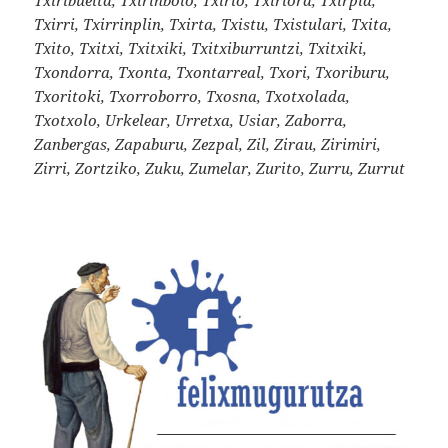
Txirri, Txirrinplin, Txirta, Txistu, Txistulari, Txita,
Txito, Txitxi, Txitxiki, Txitxiburruntzi, Txitxiki,
Txondorra, Txonta, Txontarreal, Txori, Txoriburu,
Txoritoki, Txorroborro, Txosna, Txotxolada,
Txotxolo, Urkelear, Urretxa, Usiar, Zaborra,
Zanbergas, Zapaburu, Zezpal, Zil, Zirau, Zirimiri,
Zirri, Zortziko, Zuku, Zumelar, Zurito, Zurru, Zurrut