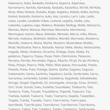
Kakanarro
,
Kako
,
Kankallo
,
Kankarro
,
Kaparra
,
Kapirutxu
,
Karramarro
,
Kartola
,
Kartolada
,
Kaskallu
,
Kastañiza
,
Kili-kili
,
Kili-Kolo
,
Kima
,
Kiñar
,
Kiskete
,
Kizkallu
,
Koipe
,
koipetsu
,
Kokolo
,
Kolko
,
kortina
,
Koskol
,
Koskollo
,
Koskorra
,
kuku
,
laia
,
Laratzu
,
Larri
,
Lata
,
Latón
,
Latxa
,
Laudio
,
Laudioko Udala
,
Laztana
,
Legaña
,
Llodio
,
Lolo
,
Lukainka
,
Lupetza
,
lupo
,
Makera
,
Maladar
,
Mallugi
,
Malte
,
Mamarro
,
Mamau
,
Mami
,
Mancar
,
Marmear
,
Marmeón
,
Marmeona
,
Marmujear
,
matxin
,
Maus
,
Meheko
,
Memelo
,
Merro
,
millu
,
Minza
,
Mirrizki
,
mokotza
,
Molintxin
,
Mollina
,
Morokil
,
Morrosko
,
Mozkorra
,
Mozollo
,
mukurre
,
Muna
,
Murko
,
Musiero
,
Mustrukear
,
Mutiko
,
Mutil
,
Mutilzahar
,
Narra
,
Nastado
,
Nastar
,
Neke
,
Neska
,
Neskazahar
,
nogada
,
Okotx
,
Ondarea
,
Orcacha
,
Órdago
,
Orpo
,
Otaka
,
Pa
,
palabras
,
Paparra
,
Papau
,
Paspi
,
Patin
,
Patrimonio
,
Patxaran
,
Perneta
,
Pernile
,
Perretxiko
,
Pigaza
,
Pikarlin
,
Pil-pil
,
Pir-pir
,
Pirrilera
,
Pista
,
Pistojo
,
Pitarra
,
Pitiki
,
Pitilin
,
Plisti-plasta
,
Porrusalda
,
Potolo
,
Potxolo
,
Putxa
,
Putxi
,
Putxiga
,
Quima
,
Quiñar
,
Sagutxu
,
Saguzar
,
Saltamatxin
,
Sanso
,
Santiritu
,
Sapaburu
,
Sarda
,
Sarda-kako
,
Sarra
,
Sarrantxa
,
Sarteneko
,
Saskel
,
Saskeleria
,
Segulinda
,
Sekulebedar
,
Seruga
,
Sespal
,
Sigulinda
,
Sil
,
sinsorgada
,
sinsorgo
,
Sirau
,
Sirimiri
,
Sirri
,
Sorki
,
Sosolo
,
Suku
,
Suskiñar
,
Susunbako
,
Talaburrin
,
Talo
,
Tontorra
,
Traku
,
Trauski
,
Trauskileria
,
Tripandi
,
Tripisurri
,
Txa
,
Txahala
,
txakoli
,
Txakurre
,
Txalo
,
Txamarra
,
txapela
,
Txapeldun
,
Txapilo
,
Txarba
,
Txarpila
,
Txarri
,
Txarri-korta
,
Txarri-pata
,
txarriboda
,
Txarriki-pata
,
Txarrikoron
,
Txarrikorron
,
Txarrikuma
,
Txatarra
,
Txilina
,
Txin
,
Txinbera
,
Txinbo
,
Txintxorta
,
Txipli-txapla
,