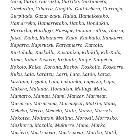
Gara, Garar, Garrazta, Garriko, Gaztanbera,
Gibelurdin, Giharra, Gingilla, Goitibehera, Gorringo,
Gurpilada, Guzur-zaku, Halda, Hamaiketako,
Hamarreko, Hamarretako, Hanka, Hondakin,
Horcacha, Hordago, Huesque, Intxaur-saltsa, Iñarra,
Jaiko, Kaiku, Kakanarro, Kako, Kankallo, Kankarro,
Kaparra, Kapirutxu, Karramarro, Kartola,
Kartolada, Kaskallu, Kastañiza, Kili-kili, Kili-Kolo,
Kima, Kiñar, Kiskete, Kizkallu, Koipe, Koipetsu,
Kokolo, Kolko, Kortina, Koskol, Koskollo, Koskorra,
Kuku, Laia, Laratzu, Larri, Lata, Latón, Latxa,
Laztana, Legaña, Lolo, Lukainka, Lupetza, Lupo,
Makera, Maladar, Hondakin, Mallugi, Malte,
Mamarro, Mamau, Mami, Mancar, Marmear,
Marmeón, Marmeona, Marmujear, Matxin, Maus,
Meheko, Merro, Memelo, Millu, Minza, Mirrizki,
Mokotza, Molintxin, Mollina, Morokil, Morrosko,
Mozkorra, Mozollo, Mukurre, Muna, Murko,
Musiero, Mustrukear, Mustrukear, Mutiko, Mutil,