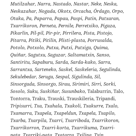
Mutilzahar, Narra, Nastado, Nastar, Neke, Neska,
Neskazahar, Nogada, Okotx, Orcacha, Órdago, Orpo,
Otaka, Pa, Paparra, Papau, Paspi, Patin, Patxaran,
Txarrikoron, Perneta, Pernile, Perretxiko, Pigaza,
Pikarlin, Pil-pil, Pir-pir, Pirrilera, Pista, Pistojo,
Pitarra, Pitiki, Pitilin, Plisti-plasta, Porrusalda,
Potolo, Potxolo, Putxa, Putxi, Putxiga, Quima,
Quiñar, Sagutxu, Saguzar, Saltamatxin, Sanso,
Santiritu, Sapaburu, Sarda, Sarda-kako, Sarra,
Sarrantxa, Sarteneko, Saskel, Saskeleria, Segulinda,
Sekulebedar, Seruga, Sespal, Sigulinda, Sil,
Sinsorgada, Sinsorgo, Sirau, Sirimiri, Sirri, Sorki,
Sosolo, Suku, Suskiñar, Susunbako,
Talaburrin, Talo,
Tontorra, Traku, Trauski, Trauskileria, Tripandi,
Tripisurri, Txa, Txahala, Txakoli, Txakurre, Txalo,
Txamarra, Txapela, Txapeldun, Txapela, Txapilo,
Txarba, Txarpila, Txarri, Txarriboda, Txarrikoron,
Txarrikorron, Txarri-korta, Txarrikuma, Txarri-
pata, Txarriki-pata, Txatarra, Txilina, Txin,