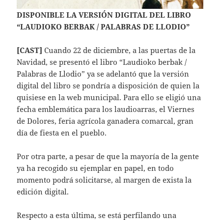
DISPONIBLE LA VERSIÓN DIGITAL DEL LIBRO
“LAUDIOKO BERBAK / PALABRAS DE LLODIO”
[CAST]
Cuando 22 de diciembre, a las puertas de la
Navidad, se presentó el libro “Laudioko berbak /
Palabras de Llodio” ya se adelantó que la versión
digital del libro se pondría a disposición de quien la
quisiese en la web municipal. Para ello se eligió una
fecha emblemática para los laudioarras, el Viernes
de Dolores, feria agrícola ganadera comarcal, gran
día de fiesta en el pueblo.
Por otra parte, a pesar de que la mayoría de la gente
ya ha recogido su ejemplar en papel, en todo
momento podrá solicitarse, al margen de exista la
edición digital.
Respecto a esta última, se está perfilando una