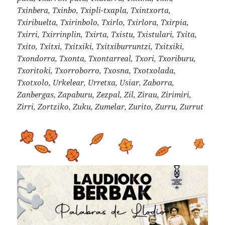
Txinbera, Txinbo, Txipli-txapla, Txintxorta,
Txiribuelta, Txirinbolo, Txirlo, Txirlora, Txirpia,
Txirri, Txirrinplin, Txirta, Txistu, Txistulari, Txita,
Txito, Txitxi, Txitxiki, Txitxiburruntzi, Txitxiki,
Txondorra, Txonta, Txontarreal, Txori, Txoriburu,
Txoritoki, Txorroborro, Txosna, Txotxolada,
Txotxolo, Urkelear, Urretxa, Usiar, Zaborra,
Zanbergas, Zapaburu, Zezpal, Zil, Zirau, Zirimiri,
Zirri, Zortziko, Zuku, Zumelar, Zurito, Zurru, Zurrut