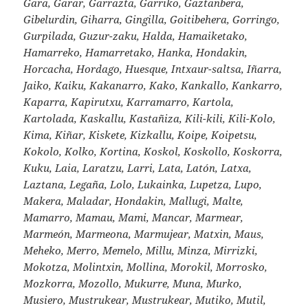
Gara, Garar, Garrazta, Garriko, Gaztanbera,
Gibelurdin, Giharra, Gingilla, Goitibehera, Gorringo,
Gurpilada, Guzur-zaku, Halda, Hamaiketako,
Hamarreko, Hamarretako, Hanka, Hondakin,
Horcacha, Hordago, Huesque, Intxaur-saltsa, Iñarra,
Jaiko, Kaiku, Kakanarro, Kako, Kankallo, Kankarro,
Kaparra, Kapirutxu, Karramarro, Kartola,
Kartolada, Kaskallu, Kastañiza, Kili-kili, Kili-Kolo,
Kima, Kiñar, Kiskete, Kizkallu, Koipe, Koipetsu,
Kokolo, Kolko, Kortina, Koskol, Koskollo, Koskorra,
Kuku, Laia, Laratzu, Larri, Lata, Latón, Latxa,
Laztana, Legaña, Lolo, Lukainka, Lupetza, Lupo,
Makera, Maladar, Hondakin, Mallugi, Malte,
Mamarro, Mamau, Mami, Mancar, Marmear,
Marmeón, Marmeona, Marmujear, Matxin, Maus,
Meheko, Merro, Memelo, Millu, Minza, Mirrizki,
Mokotza, Molintxin, Mollina, Morokil, Morrosko,
Mozkorra, Mozollo, Mukurre, Muna, Murko,
Musiero, Mustrukear, Mustrukear, Mutiko, Mutil,