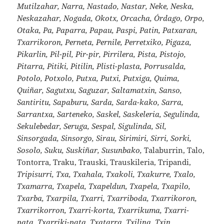
Mutilzahar, Narra, Nastado, Nastar, Neke, Neska,
Neskazahar, Nogada, Okotx, Orcacha, Órdago, Orpo,
Otaka, Pa, Paparra, Papau, Paspi, Patin, Patxaran,
Txarrikoron, Perneta, Pernile, Perretxiko, Pigaza,
Pikarlin, Pil-pil, Pir-pir, Pirrilera, Pista, Pistojo,
Pitarra, Pitiki, Pitilin, Plisti-plasta, Porrusalda,
Potolo, Potxolo, Putxa, Putxi, Putxiga, Quima,
Quiñar, Sagutxu, Saguzar, Saltamatxin, Sanso,
Santiritu, Sapaburu, Sarda, Sarda-kako, Sarra,
Sarrantxa, Sarteneko, Saskel, Saskeleria, Segulinda,
Sekulebedar, Seruga, Sespal, Sigulinda, Sil,
Sinsorgada, Sinsorgo, Sirau, Sirimiri, Sirri, Sorki,
Sosolo, Suku, Suskiñar, Susunbako,
Talaburrin, Talo,
Tontorra, Traku, Trauski, Trauskileria, Tripandi,
Tripisurri, Txa, Txahala, Txakoli, Txakurre, Txalo,
Txamarra, Txapela, Txapeldun, Txapela, Txapilo,
Txarba, Txarpila, Txarri, Txarriboda, Txarrikoron,
Txarrikorron, Txarri-korta, Txarrikuma, Txarri-
pata, Txarriki-pata, Txatarra, Txilina, Txin,