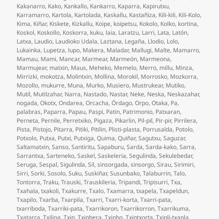
Kakanarro
,
Kako
,
Kankallo
,
Kankarro
,
Kaparra
,
Kapirutxu
,
Karramarro
,
Kartola
,
Kartolada
,
Kaskallu
,
Kastañiza
,
Kili-kili
,
Kili-Kolo
,
Kima
,
Kiñar
,
Kiskete
,
Kizkallu
,
Koipe
,
koipetsu
,
Kokolo
,
Kolko
,
kortina
,
Koskol
,
Koskollo
,
Koskorra
,
kuku
,
laia
,
Laratzu
,
Larri
,
Lata
,
Latón
,
Latxa
,
Laudio
,
Laudioko Udala
,
Laztana
,
Legaña
,
Llodio
,
Lolo
,
Lukainka
,
Lupetza
,
lupo
,
Makera
,
Maladar
,
Mallugi
,
Malte
,
Mamarro
,
Mamau
,
Mami
,
Mancar
,
Marmear
,
Marmeón
,
Marmeona
,
Marmujear
,
matxin
,
Maus
,
Meheko
,
Memelo
,
Merro
,
millu
,
Minza
,
Mirrizki
,
mokotza
,
Molintxin
,
Mollina
,
Morokil
,
Morrosko
,
Mozkorra
,
Mozollo
,
mukurre
,
Muna
,
Murko
,
Musiero
,
Mustrukear
,
Mutiko
,
Mutil
,
Mutilzahar
,
Narra
,
Nastado
,
Nastar
,
Neke
,
Neska
,
Neskazahar
,
nogada
,
Okotx
,
Ondarea
,
Orcacha
,
Órdago
,
Orpo
,
Otaka
,
Pa
,
palabras
,
Paparra
,
Papau
,
Paspi
,
Patin
,
Patrimonio
,
Patxaran
,
Perneta
,
Pernile
,
Perretxiko
,
Pigaza
,
Pikarlin
,
Pil-pil
,
Pir-pir
,
Pirrilera
,
Pista
,
Pistojo
,
Pitarra
,
Pitiki
,
Pitilin
,
Plisti-plasta
,
Porrusalda
,
Potolo
,
Potxolo
,
Putxa
,
Putxi
,
Putxiga
,
Quima
,
Quiñar
,
Sagutxu
,
Saguzar
,
Saltamatxin
,
Sanso
,
Santiritu
,
Sapaburu
,
Sarda
,
Sarda-kako
,
Sarra
,
Sarrantxa
,
Sarteneko
,
Saskel
,
Saskeleria
,
Segulinda
,
Sekulebedar
,
Seruga
,
Sespal
,
Sigulinda
,
Sil
,
sinsorgada
,
sinsorgo
,
Sirau
,
Sirimiri
,
Sirri
,
Sorki
,
Sosolo
,
Suku
,
Suskiñar
,
Susunbako
,
Talaburrin
,
Talo
,
Tontorra
,
Traku
,
Trauski
,
Trauskileria
,
Tripandi
,
Tripisurri
,
Txa
,
Txahala
,
txakoli
,
Txakurre
,
Txalo
,
Txamarra
,
txapela
,
Txapeldun
,
Txapilo
,
Txarba
,
Txarpila
,
Txarri
,
Txarri-korta
,
Txarri-pata
,
txarriboda
,
Txarriki-pata
,
Txarrikoron
,
Txarrikorron
,
Txarrikuma
,
Txatarra
,
Txilina
,
Txin
,
Txinbera
,
Txinbo
,
Txintxorta
,
Txipli-txapla
,