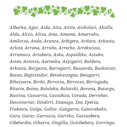
Albarka, Agur, Aida, Aita, Aitite, Aizkolari, Akullu,
Alda, Altzo, Altxa, Ama, Amama, Amarrako,
Amilotxa, Anda, Aranza, Arbigera, Ardura, Arkasta,
Arlote, Arrana, Arraño, Arrecho, Arrekutxus,
Arrumaco, Artaburu, Aska, Aspaldiko, Astako,
Asten, Astotxu, Aurresku, Azpigarri, Baldera,
Arkasta, Bargasta, Barregarri, Basaurda, Baskotxar,
Batan, Begitxindor, Berakatzegun, Betagarri,
Bihotzerre, Biriki, Birrotxa, Birrotxo, Birrisgada,
Bitarte, Boina, Bolaleku, Bolatoki, Borona, Butarga,
Bustina, Cascarria, Castañiza, Corada, Derroñar,
Desconortar, Dindirri, Enánago, Ene, Epetxa,
Frakestu, Galga, Gallur, Gangarra, Ganorabako,
Gara, Garar, Garrazta, Garriko, Gaztanbera,
Gibelurdin, Giharra, Gingilla, Goitibehera, Gorringo,