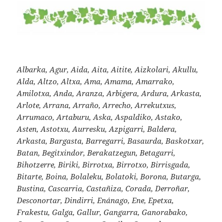
Albarka, Agur, Aida, Aita, Aitite, Aizkolari, Akullu,
Alda, Altzo, Altxa, Ama, Amama, Amarrako,
Amilotxa, Anda, Aranza, Arbigera, Ardura, Arkasta,
Arlote, Arrana, Arraño, Arrecho, Arrekutxus,
Arrumaco, Artaburu, Aska, Aspaldiko, Astako,
Asten, Astotxu, Aurresku, Azpigarri, Baldera,
Arkasta, Bargasta, Barregarri, Basaurda, Baskotxar,
Batan, Begitxindor, Berakatzegun, Betagarri,
Bihotzerre, Biriki, Birrotxa, Birrotxo, Birrisgada,
Bitarte, Boina, Bolaleku, Bolatoki, Borona, Butarga,
Bustina, Cascarria, Castañiza, Corada, Derroñar,
Desconortar, Dindirri, Enánago, Ene, Epetxa,
Frakestu, Galga, Gallur, Gangarra, Ganorabako,