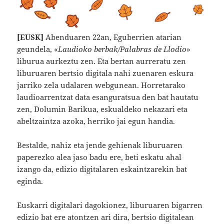
[EUSK]
Abenduaren 22an, Eguberrien atarian
geundela, «
Laudioko berbak/Palabras de Llodio
»
liburua aurkeztu zen. Eta bertan aurreratu zen
liburuaren bertsio digitala nahi zuenaren eskura
jarriko zela udalaren webgunean. Horretarako
laudioarrentzat data esanguratsua den bat hautatu
zen, Dolumin Barikua, eskualdeko nekazari eta
abeltzaintza azoka, herriko jai egun handia.
Bestalde, nahiz eta jende gehienak liburuaren
paperezko alea jaso badu ere, beti eskatu ahal
izango da, edizio digitalaren eskaintzarekin bat
eginda.
Euskarri digitalari dagokionez, liburuaren bigarren
edizio bat ere atontzen ari dira, bertsio digitalean