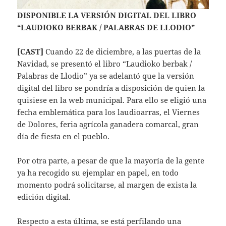
DISPONIBLE LA VERSIÓN DIGITAL DEL LIBRO
“LAUDIOKO BERBAK / PALABRAS DE LLODIO”
[CAST]
Cuando 22 de diciembre, a las puertas de la
Navidad, se presentó el libro “Laudioko berbak /
Palabras de Llodio” ya se adelantó que la versión
digital del libro se pondría a disposición de quien la
quisiese en la web municipal. Para ello se eligió una
fecha emblemática para los laudioarras, el Viernes
de Dolores, feria agrícola ganadera comarcal, gran
día de fiesta en el pueblo.
Por otra parte, a pesar de que la mayoría de la gente
ya ha recogido su ejemplar en papel, en todo
momento podrá solicitarse, al margen de exista la
edición digital.
Respecto a esta última, se está perfilando una