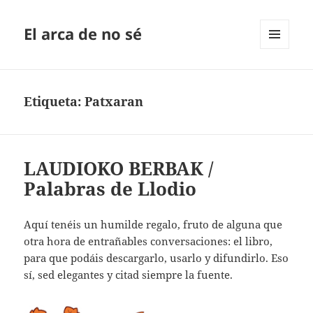
El arca de no sé
MENÚ
Y
WIDGETS
Etiqueta:
Patxaran
LAUDIOKO BERBAK /
Palabras de Llodio
Aquí tenéis un humilde regalo, fruto de alguna que
otra hora de entrañables conversaciones: el libro,
para que podáis descargarlo, usarlo y difundirlo. Eso
sí, sed elegantes y citad siempre la fuente.