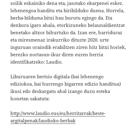
soilik eskainiko dena eta, jasotako ekarpenei esker,
lehenengoa handitu eta biribilduko duena. Horrela,
berba-bilduma bitxi hau burutu egingo da. Eta
denbora igaro ahala, etorkizuneko belaunaldientzat
benetako altxor bihurtuko da. Izan ere, harriduraz
eta miresmenaz irakurriko dituzte 2020. urte
inguruan oraindik erabiltzen ziren hitz bitxi horiek,
berezko nortasun-ikur diren euren herria
identifikatzeko: Laudio.
Liburuaren bertsio digitala (bai lehenengo
ediziokoa, bai hurrengo bigarren edizio handitua)
ikusi edo deskargatu ahal izango duzu esteka
honetan sakatuta:
http://www.laudio.eus/eu/herritarrak/beste-
argitalpenak/laudioko-berbak