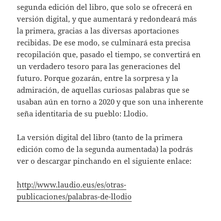
segunda edición del libro, que solo se ofrecerá en
versión digital, y que aumentará y redondeará más
la primera, gracias a las diversas aportaciones
recibidas. De ese modo, se culminará esta precisa
recopilación que, pasado el tiempo, se convertirá en
un verdadero tesoro para las generaciones del
futuro. Porque gozarán, entre la sorpresa y la
admiración, de aquellas curiosas palabras que se
usaban aún en torno a 2020 y que son una inherente
seña identitaria de su pueblo: Llodio.
La versión digital del libro (tanto de la primera
edición como de la segunda aumentada) la podrás
ver o descargar pinchando en el siguiente enlace:
http://www.laudio.eus/es/otras-
publicaciones/palabras-de-llodio