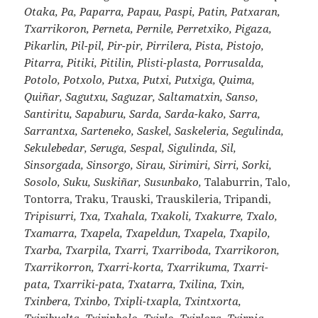
Otaka, Pa, Paparra, Papau, Paspi, Patin, Patxaran,
Txarrikoron, Perneta, Pernile, Perretxiko, Pigaza,
Pikarlin, Pil-pil, Pir-pir, Pirrilera, Pista, Pistojo,
Pitarra, Pitiki, Pitilin, Plisti-plasta, Porrusalda,
Potolo, Potxolo, Putxa, Putxi, Putxiga, Quima,
Quiñar, Sagutxu, Saguzar, Saltamatxin, Sanso,
Santiritu, Sapaburu, Sarda, Sarda-kako, Sarra,
Sarrantxa, Sarteneko, Saskel, Saskeleria, Segulinda,
Sekulebedar, Seruga, Sespal, Sigulinda, Sil,
Sinsorgada, Sinsorgo, Sirau, Sirimiri, Sirri, Sorki,
Sosolo, Suku, Suskiñar, Susunbako,
Talaburrin, Talo,
Tontorra, Traku, Trauski, Trauskileria, Tripandi,
Tripisurri, Txa, Txahala, Txakoli, Txakurre, Txalo,
Txamarra, Txapela, Txapeldun, Txapela, Txapilo,
Txarba, Txarpila, Txarri, Txarriboda, Txarrikoron,
Txarrikorron, Txarri-korta, Txarrikuma, Txarri-
pata, Txarriki-pata, Txatarra, Txilina, Txin,
Txinbera, Txinbo, Txipli-txapla, Txintxorta,
Txiribuelta, Txirinbolo, Txirlo, Txirlora, Txirpia,