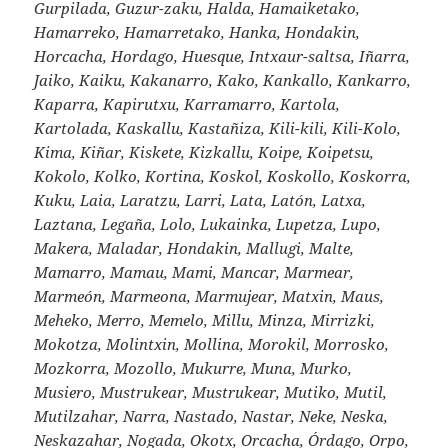
Gurpilada, Guzur-zaku, Halda, Hamaiketako,
Hamarreko, Hamarretako, Hanka, Hondakin,
Horcacha, Hordago, Huesque, Intxaur-saltsa, Iñarra,
Jaiko, Kaiku, Kakanarro, Kako, Kankallo, Kankarro,
Kaparra, Kapirutxu, Karramarro, Kartola,
Kartolada, Kaskallu, Kastañiza, Kili-kili, Kili-Kolo,
Kima, Kiñar, Kiskete, Kizkallu, Koipe, Koipetsu,
Kokolo, Kolko, Kortina, Koskol, Koskollo, Koskorra,
Kuku, Laia, Laratzu, Larri, Lata, Latón, Latxa,
Laztana, Legaña, Lolo, Lukainka, Lupetza, Lupo,
Makera, Maladar, Hondakin, Mallugi, Malte,
Mamarro, Mamau, Mami, Mancar, Marmear,
Marmeón, Marmeona, Marmujear, Matxin, Maus,
Meheko, Merro, Memelo, Millu, Minza, Mirrizki,
Mokotza, Molintxin, Mollina, Morokil, Morrosko,
Mozkorra, Mozollo, Mukurre, Muna, Murko,
Musiero, Mustrukear, Mustrukear, Mutiko, Mutil,
Mutilzahar, Narra, Nastado, Nastar, Neke, Neska,
Neskazahar, Nogada, Okotx, Orcacha, Órdago, Orpo,