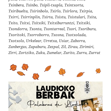
Txinbera, Txinbo, Txipli-txapla, Txintxorta,
Txiribuelta, Txirinbolo, Txirlo, Txirlora, Txirpia,
Txirri, Txirrinplin, Txirta, Txistu, Txistulari, Txita,
Txito, Txitxi, Txitxiki, Txitxiburruntzi, Txitxiki,
Txondorra, Txonta, Txontarreal, Txori, Txoriburu,
Txoritoki, Txorroborro, Txosna, Txotxolada,
Txotxolo, Urkelear, Urretxa, Usiar, Zaborra,
Zanbergas, Zapaburu, Zezpal, Zil, Zirau, Zirimiri,
Zirri, Zortziko, Zuku, Zumelar, Zurito, Zurru, Zurrut