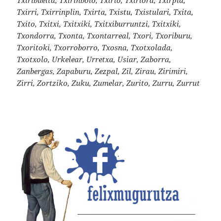
Txirri, Txirrinplin, Txirta, Txistu, Txistulari, Txita,
Txito, Txitxi, Txitxiki, Txitxiburruntzi, Txitxiki,
Txondorra, Txonta, Txontarreal, Txori, Txoriburu,
Txoritoki, Txorroborro, Txosna, Txotxolada,
Txotxolo, Urkelear, Urretxa, Usiar, Zaborra,
Zanbergas, Zapaburu, Zezpal, Zil, Zirau, Zirimiri,
Zirri, Zortziko, Zuku, Zumelar, Zurito, Zurru, Zurrut