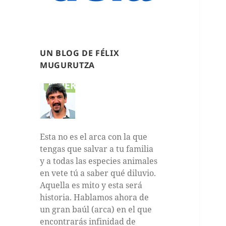
UN BLOG DE FÉLIX
MUGURUTZA
Esta no es el arca con la que
tengas que salvar a tu familia
y a todas las especies animales
en vete tú a saber qué diluvio.
Aquella es mito y esta será
historia. Hablamos ahora de
un gran baúl (arca) en el que
encontrarás infinidad de