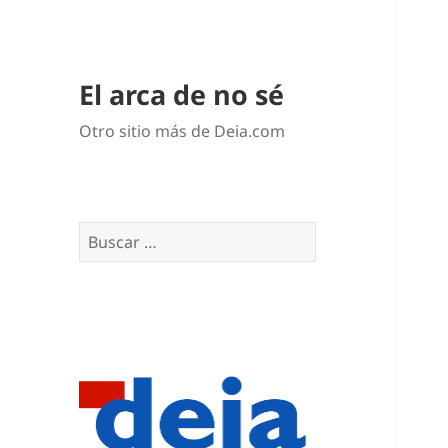
El arca de no sé
Otro sitio más de Deia.com
Buscar: