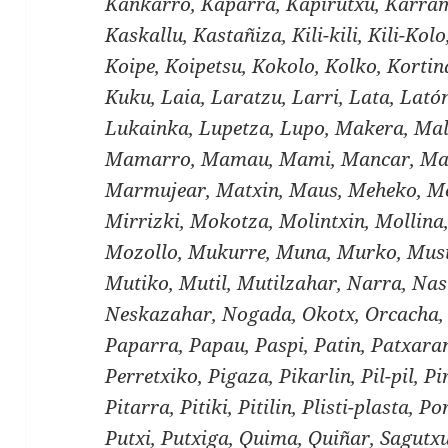
Kankarro, Kaparra, Kapirutxu, Karram
Kaskallu, Kastañiza, Kili-kili, Kili-Kol
Koipe, Koipetsu, Kokolo, Kolko, Kortin
Kuku, Laia, Laratzu, Larri, Lata, Lató
Lukainka, Lupetza, Lupo, Makera, Mal
Mamarro, Mamau, Mami, Mancar, Ma
Marmujear, Matxin, Maus, Meheko, Me
Mirrizki, Mokotza, Molintxin, Mollin
Mozollo, Mukurre, Muna, Murko, Musi
Mutiko, Mutil, Mutilzahar, Narra, Nas
Neskazahar, Nogada, Okotx, Orcacha, 
Paparra, Papau, Paspi, Patin, Patxaran
Perretxiko, Pigaza, Pikarlin, Pil-pil, Pir
Pitarra, Pitiki, Pitilin, Plisti-plasta, 
Putxi, Putxiga, Quima, Quiñar, Sagutxu