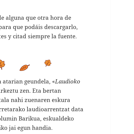
de alguna que otra hora de
 para que podáis descargarlo,
tes y citad siempre la fuente.
atarian geundela, «
Laudioko
urkeztu zen. Eta bertan
itala nahi zuenaren eskura
rretarako laudioarrentzat data
olumin Barikua, eskualdeko
iko jai egun handia.