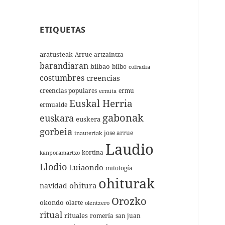
ETIQUETAS
aratusteak
Arrue
artzaintza
barandiaran
bilbao
bilbo
cofradia
costumbres
creencias
creencias populares
ermu
ermita
Euskal Herria
ermualde
gabonak
euskara
euskera
gorbeia
jose arrue
inauteriak
Laudio
kortina
kanporamartxo
Llodio
Luiaondo
mitología
ohiturak
ohitura
navidad
Orozko
okondo
olarte
olentzero
ritual
rituales
romería
san juan