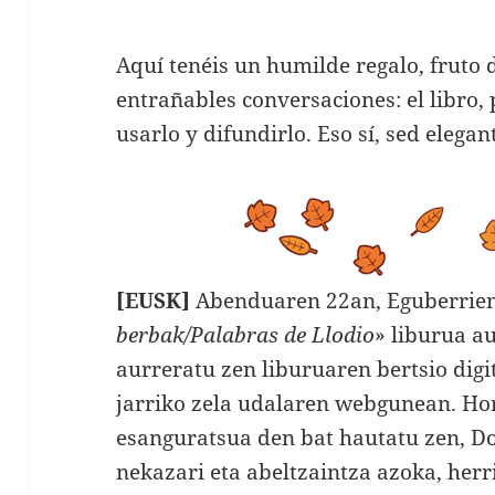
Aquí tenéis un humilde regalo, fruto 
entrañables conversaciones: el libro,
usarlo y difundirlo. Eso sí, sed elegan
[EUSK]
Abenduaren 22an, Eguberrien 
berbak/Palabras de Llodio
» liburua a
aurreratu zen liburuaren bertsio dig
jarriko zela udalaren webgunean. Ho
esanguratsua den bat hautatu zen, D
nekazari eta abeltzaintza azoka, herr