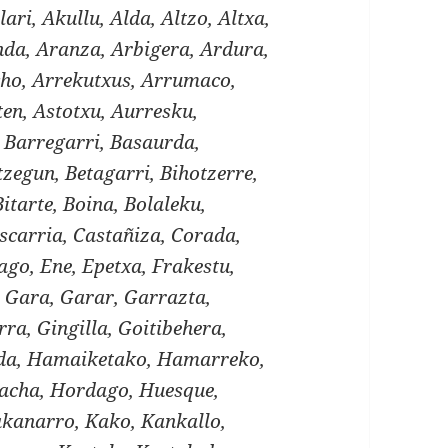
lari, Akullu, Alda, Altzo, Altxa,
a, Aranza, Arbigera, Ardura,
cho, Arrekutxus, Arrumaco,
ten, Astotxu, Aurresku,
, Barregarri, Basaurda,
zegun, Betagarri, Bihotzerre,
Bitarte, Boina, Bolaleku,
scarria, Castañiza, Corada,
ago, Ene, Epetxa, Frakestu,
 Gara, Garar, Garrazta,
ra, Gingilla, Goitibehera,
lda, Hamaiketako, Hamarreko,
acha, Hordago, Huesque,
Kakanarro, Kako, Kankallo,