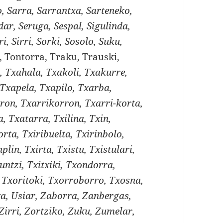
, Sarra, Sarrantxa, Sarteneko,
dar, Seruga, Sespal, Sigulinda,
i, Sirri, Sorki, Sosolo, Suku,
, Tontorra, Traku, Trauski,
a, Txahala, Txakoli, Txakurre,
Txapela, Txapilo, Txarba,
ron, Txarrikorron, Txarri-korta,
, Txatarra, Txilina, Txin,
orta, Txiribuelta, Txirinbolo,
nplin, Txirta, Txistu, Txistulari,
runtzi, Txitxiki, Txondorra,
 Txoritoki, Txorroborro, Txosna,
xa, Usiar, Zaborra, Zanbergas,
 Zirri, Zortziko, Zuku, Zumelar,