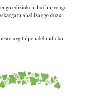
nengo ediziokoa, bai hurrengo
deskargatu ahal izango duzu
beste-argitalpenak/laudioko-