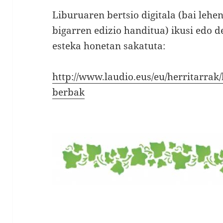
Liburuaren bertsio digitala (bai lehe
bigarren edizio handitua) ikusi edo 
esteka honetan sakatuta:
http://www.laudio.eus/eu/herritarrak/
berbak