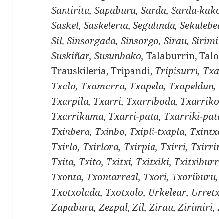
Santiritu, Sapaburu, Sarda, Sarda-kako
Saskel, Saskeleria, Segulinda, Sekulebe
Sil, Sinsorgada, Sinsorgo, Sirau, Sirimir
Suskiñar, Susunbako,
Talaburrin, Talo
Trauskileria, Tripandi,
Tripisurri, Tx
Txalo, Txamarra, Txapela, Txapeldun, 
Txarpila, Txarri, Txarriboda, Txarriko
Txarrikuma, Txarri-pata, Txarriki-pata
Txinbera, Txinbo, Txipli-txapla, Txintx
Txirlo, Txirlora, Txirpia, Txirri, Txirri
Txita, Txito, Txitxi, Txitxiki, Txitxibur
Txonta, Txontarreal, Txori, Txoriburu,
Txotxolada, Txotxolo, Urkelear, Urret
Zapaburu, Zezpal, Zil, Zirau, Zirimiri,