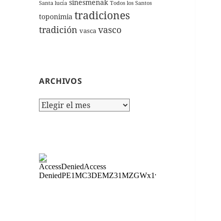
sinesmenak
Santa lucía
Todos los Santos
tradiciones
toponimia
tradición
vasco
vasca
ARCHIVOS
Archivos