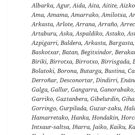
Albarka, Agur, Aida, Aita, Aitite, Aizko
Ama, Amama, Amarrako, Amilotxa, And
Arkasta, Arlote, Arrana, Arraño, Arre
Artaburu, Aska, Aspaldiko, Astako, As
Azpigarri, Baldera, Arkasta, Bargasta
Baskotxar, Batan, Begitxindor, Berakat
Biriki, Birrotxa, Birrotxo, Birrisgada, 
Bolatoki, Borona, Butarga, Bustina, Ca
Derroñar, Desconortar, Dindirri, Enán
Galga, Gallur, Gangarra, Ganorabako,
Garriko, Gaztanbera, Gibelurdin, Gihar
Gorringo, Gurpilada, Guzur-zaku, Ha
Hamarretako, Hanka, Hondakin, Horc
Intxaur-saltsa, Iñarra, Jaiko, Kaiku, 