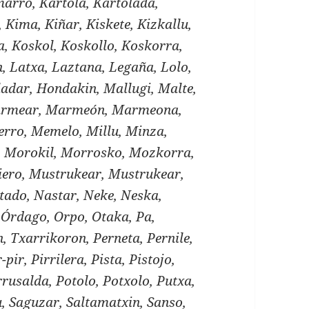
arro, Kartola, Kartolada,
o, Kima, Kiñar, Kiskete, Kizkallu,
a, Koskol, Koskollo, Koskorra,
n, Latxa, Laztana, Legaña, Lolo,
adar, Hondakin, Mallugi, Malte,
rmear, Marmeón, Marmeona,
rro, Memelo, Millu, Minza,
a, Morokil, Morrosko, Mozkorra,
ero, Mustrukear, Mustrukear,
tado, Nastar, Neke, Neska,
Órdago, Orpo, Otaka, Pa,
, Txarrikoron, Perneta, Pernile,
-pir, Pirrilera, Pista, Pistojo,
Porrusalda, Potolo, Potxolo, Putxa,
, Saguzar, Saltamatxin, Sanso,