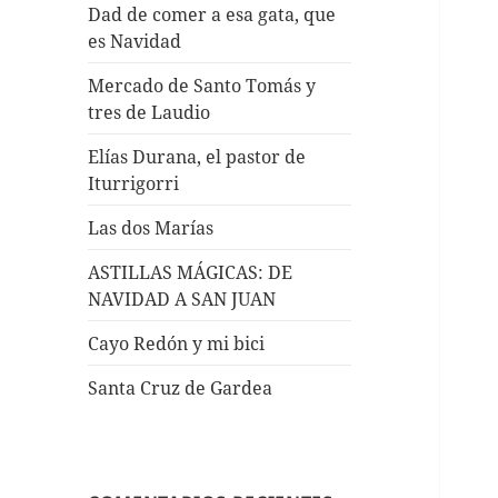
Dad de comer a esa gata, que
es Navidad
Mercado de Santo Tomás y
tres de Laudio
Elías Durana, el pastor de
Iturrigorri
Las dos Marías
ASTILLAS MÁGICAS: DE
NAVIDAD A SAN JUAN
Cayo Redón y mi bici
Santa Cruz de Gardea