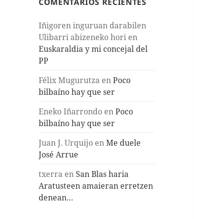
COMENTARIOS RECIENTES
Iñigoren inguruan darabilen
Ulibarri abizeneko hori
en
Euskaraldia y mi concejal del
PP
Félix Mugurutza
en
Poco
bilbaíno hay que ser
Eneko Iñarrondo
en
Poco
bilbaíno hay que ser
Juan J. Urquijo
en
Me duele
José Arrue
txerra
en
San Blas haria
Aratusteen amaieran erretzen
denean…