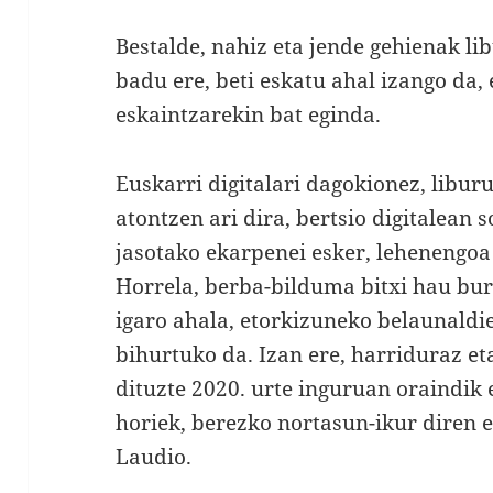
Bestalde, nahiz eta jende gehienak l
badu ere, beti eskatu ahal izango da, 
eskaintzarekin bat eginda.
Euskarri digitalari dagokionez, libur
atontzen ari dira, bertsio digitalean s
jasotako ekarpenei esker, lehenengoa
Horrela, berba-bilduma bitxi hau bur
igaro ahala, etorkizuneko belaunaldi
bihurtuko da. Izan ere, harriduraz e
dituzte 2020. urte inguruan oraindik e
horiek, berezko nortasun-ikur diren e
Laudio.