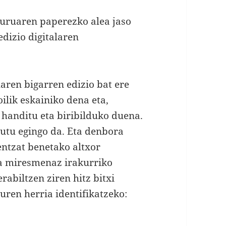
iburuaren paperezko alea jaso
edizio digitalaren
uaren bigarren edizio bat ere
oilik eskainiko dena eta,
 handitu eta biribilduko duena.
utu egingo da. Eta denbora
entzat benetako altxor
ta miresmenaz irakurriko
rabiltzen ziren hitz bitxi
uren herria identifikatzeko: