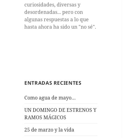
curiosidades, diversas y
desordenadas... pero con
algunas respuestas a lo que
hasta ahora ha sido un "no sé".
ENTRADAS RECIENTES
Como agua de mayo…
UN DOMINGO DE ESTRENOS Y
RAMOS MÁGICOS
25 de marzo y la vida