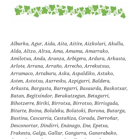
Albarka, Agur, Aida, Aita, Aitite, Aizkolari, Akullu,
Alda, Altzo, Altxa, Ama, Amama, Amarrako,
Amilotxa, Anda, Aranza, Arbigera, Ardura, Arkasta,
Arlote, Arrana, Arraño, Arrecho, Arrekutxus,
Arrumaco, Artaburu, Aska, Aspaldiko, Astako,
Asten, Astotxu, Aurresku, Azpigarri, Baldera,
Arkasta, Bargasta, Barregarri, Basaurda, Baskotxar,
Batan, Begitxindor, Berakatzegun, Betagarri,
Bihotzerre, Biriki, Birrotxa, Birrotxo, Birrisgada,
Bitarte, Boina, Bolaleku, Bolatoki, Borona, Butarga,
Bustina, Cascarria, Castañiza, Corada, Derroñar,
Desconortar, Dindirri, Enánago, Ene, Epetxa,
Frakestu, Galga, Gallur, Gangarra, Ganorabako,