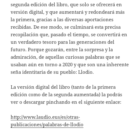
segunda edición del libro, que solo se ofrecerá en
versión digital, y que aumentará y redondeará más
la primera, gracias a las diversas aportaciones
recibidas. De ese modo, se culminará esta precisa
recopilación que, pasado el tiempo, se convertirá en
un verdadero tesoro para las generaciones del
futuro. Porque gozarán, entre la sorpresa y la
admiración, de aquellas curiosas palabras que se
usaban aún en torno a 2020 y que son una inherente
seña identitaria de su pueblo: Llodio.
La versión digital del libro (tanto de la primera
edición como de la segunda aumentada) la podrás
ver o descargar pinchando en el siguiente enlace:
http://www.laudio.eus/es/otras-
publicaciones/palabras-de-llodio