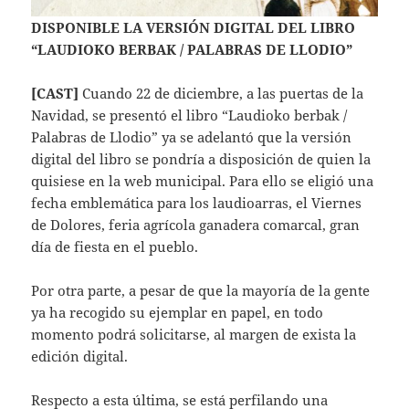
DISPONIBLE LA VERSIÓN DIGITAL DEL LIBRO
“LAUDIOKO BERBAK / PALABRAS DE LLODIO”
[CAST]
Cuando 22 de diciembre, a las puertas de la
Navidad, se presentó el libro “Laudioko berbak /
Palabras de Llodio” ya se adelantó que la versión
digital del libro se pondría a disposición de quien la
quisiese en la web municipal. Para ello se eligió una
fecha emblemática para los laudioarras, el Viernes
de Dolores, feria agrícola ganadera comarcal, gran
día de fiesta en el pueblo.
Por otra parte, a pesar de que la mayoría de la gente
ya ha recogido su ejemplar en papel, en todo
momento podrá solicitarse, al margen de exista la
edición digital.
Respecto a esta última, se está perfilando una