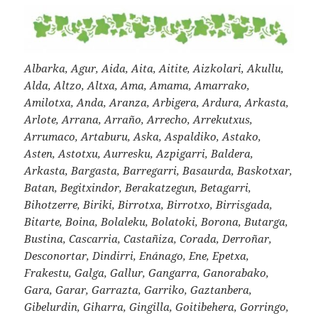
Albarka, Agur, Aida, Aita, Aitite, Aizkolari, Akullu,
Alda, Altzo, Altxa, Ama, Amama, Amarrako,
Amilotxa, Anda, Aranza, Arbigera, Ardura, Arkasta,
Arlote, Arrana, Arraño, Arrecho, Arrekutxus,
Arrumaco, Artaburu, Aska, Aspaldiko, Astako,
Asten, Astotxu, Aurresku, Azpigarri, Baldera,
Arkasta, Bargasta, Barregarri, Basaurda, Baskotxar,
Batan, Begitxindor, Berakatzegun, Betagarri,
Bihotzerre, Biriki, Birrotxa, Birrotxo, Birrisgada,
Bitarte, Boina, Bolaleku, Bolatoki, Borona, Butarga,
Bustina, Cascarria, Castañiza, Corada, Derroñar,
Desconortar, Dindirri, Enánago, Ene, Epetxa,
Frakestu, Galga, Gallur, Gangarra, Ganorabako,
Gara, Garar, Garrazta, Garriko, Gaztanbera,
Gibelurdin, Giharra, Gingilla, Goitibehera, Gorringo,