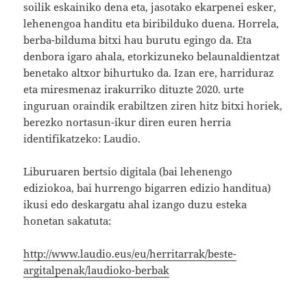
soilik eskainiko dena eta, jasotako ekarpenei esker,
lehenengoa handitu eta biribilduko duena. Horrela,
berba-bilduma bitxi hau burutu egingo da. Eta
denbora igaro ahala, etorkizuneko belaunaldientzat
benetako altxor bihurtuko da. Izan ere, harriduraz
eta miresmenaz irakurriko dituzte 2020. urte
inguruan oraindik erabiltzen ziren hitz bitxi horiek,
berezko nortasun-ikur diren euren herria
identifikatzeko: Laudio.
Liburuaren bertsio digitala (bai lehenengo
ediziokoa, bai hurrengo bigarren edizio handitua)
ikusi edo deskargatu ahal izango duzu esteka
honetan sakatuta:
http://www.laudio.eus/eu/herritarrak/beste-
argitalpenak/laudioko-berbak