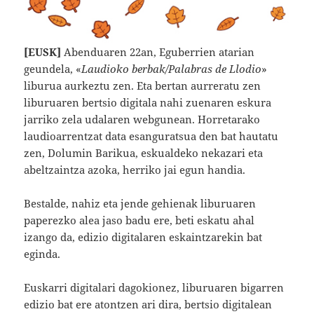
[EUSK]
Abenduaren 22an, Eguberrien atarian
geundela, «
Laudioko berbak/Palabras de Llodio
»
liburua aurkeztu zen. Eta bertan aurreratu zen
liburuaren bertsio digitala nahi zuenaren eskura
jarriko zela udalaren webgunean. Horretarako
laudioarrentzat data esanguratsua den bat hautatu
zen, Dolumin Barikua, eskualdeko nekazari eta
abeltzaintza azoka, herriko jai egun handia.
Bestalde, nahiz eta jende gehienak liburuaren
paperezko alea jaso badu ere, beti eskatu ahal
izango da, edizio digitalaren eskaintzarekin bat
eginda.
Euskarri digitalari dagokionez, liburuaren bigarren
edizio bat ere atontzen ari dira, bertsio digitalean