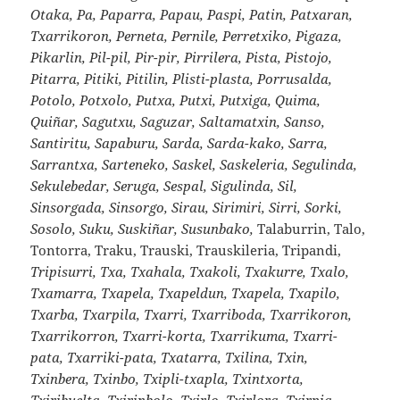
Otaka, Pa, Paparra, Papau, Paspi, Patin, Patxaran,
Txarrikoron, Perneta, Pernile, Perretxiko, Pigaza,
Pikarlin, Pil-pil, Pir-pir, Pirrilera, Pista, Pistojo,
Pitarra, Pitiki, Pitilin, Plisti-plasta, Porrusalda,
Potolo, Potxolo, Putxa, Putxi, Putxiga, Quima,
Quiñar, Sagutxu, Saguzar, Saltamatxin, Sanso,
Santiritu, Sapaburu, Sarda, Sarda-kako, Sarra,
Sarrantxa, Sarteneko, Saskel, Saskeleria, Segulinda,
Sekulebedar, Seruga, Sespal, Sigulinda, Sil,
Sinsorgada, Sinsorgo, Sirau, Sirimiri, Sirri, Sorki,
Sosolo, Suku, Suskiñar, Susunbako,
Talaburrin, Talo,
Tontorra, Traku, Trauski, Trauskileria, Tripandi,
Tripisurri, Txa, Txahala, Txakoli, Txakurre, Txalo,
Txamarra, Txapela, Txapeldun, Txapela, Txapilo,
Txarba, Txarpila, Txarri, Txarriboda, Txarrikoron,
Txarrikorron, Txarri-korta, Txarrikuma, Txarri-
pata, Txarriki-pata, Txatarra, Txilina, Txin,
Txinbera, Txinbo, Txipli-txapla, Txintxorta,
Txiribuelta, Txirinbolo, Txirlo, Txirlora, Txirpia,