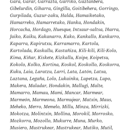
Gara, Garar, Garrazta, Garriko, Gaztanbera,
Gibelurdin, Giharra, Gingilla, Goitibehera, Gorringo,
Gurpilada, Guzur-zaku, Halda, Hamaiketako,
Hamarreko, Hamarretako, Hanka, Hondakin,
Horcacha, Hordago, Huesque, Intxaur-saltsa, Iñarra,
Jaiko, Kaiku, Kakanarro, Kako, Kankallo, Kankarro,
Kaparra, Kapirutxu, Karramarro, Kartola,
Kartolada, Kaskallu, Kastañiza, Kili-kili, Kili-Kolo,
Kima, Kiñar, Kiskete, Kizkallu, Koipe, Koipetsu,
Kokolo, Kolko, Kortina, Koskol, Koskollo, Koskorra,
Kuku, Laia, Laratzu, Larri, Lata, Latón, Latxa,
Laztana, Legaña, Lolo, Lukainka, Lupetza, Lupo,
Makera, Maladar, Hondakin, Mallugi, Malte,
Mamarro, Mamau, Mami, Mancar, Marmear,
Marmeón, Marmeona, Marmujear, Matxin, Maus,
Meheko, Merro, Memelo, Millu, Minza, Mirrizki,
Mokotza, Molintxin, Mollina, Morokil, Morrosko,
Mozkorra, Mozollo, Mukurre, Muna, Murko,
Musiero, Mustrukear, Mustrukear, Mutiko, Mutil,