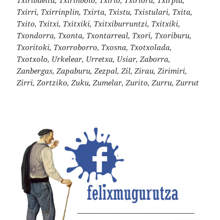
Txirri, Txirrinplin, Txirta, Txistu, Txistulari, Txita,
Txito, Txitxi, Txitxiki, Txitxiburruntzi, Txitxiki,
Txondorra, Txonta, Txontarreal, Txori, Txoriburu,
Txoritoki, Txorroborro, Txosna, Txotxolada,
Txotxolo, Urkelear, Urretxa, Usiar, Zaborra,
Zanbergas, Zapaburu, Zezpal, Zil, Zirau, Zirimiri,
Zirri, Zortziko, Zuku, Zumelar, Zurito, Zurru, Zurrut