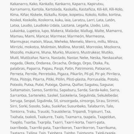
Kakanarro
,
Kako
,
Kankallo
,
Kankarro
,
Kaparra
,
Kapirutxu
,
Karramarro
,
Kartola
,
Kartolada
,
Kaskallu
,
Kastañiza
,
Kili-kili
,
Kili-Kolo
,
Kima
,
Kiñar
,
Kiskete
,
Kizkallu
,
Koipe
,
koipetsu
,
Kokolo
,
Kolko
,
kortina
,
Koskol
,
Koskollo
,
Koskorra
,
kuku
,
laia
,
Laratzu
,
Larri
,
Lata
,
Latón
,
Latxa
,
Laudio
,
Laudioko Udala
,
Laztana
,
Legaña
,
Llodio
,
Lolo
,
Lukainka
,
Lupetza
,
lupo
,
Makera
,
Maladar
,
Mallugi
,
Malte
,
Mamarro
,
Mamau
,
Mami
,
Mancar
,
Marmear
,
Marmeón
,
Marmeona
,
Marmujear
,
matxin
,
Maus
,
Meheko
,
Memelo
,
Merro
,
millu
,
Minza
,
Mirrizki
,
mokotza
,
Molintxin
,
Mollina
,
Morokil
,
Morrosko
,
Mozkorra
,
Mozollo
,
mukurre
,
Muna
,
Murko
,
Musiero
,
Mustrukear
,
Mutiko
,
Mutil
,
Mutilzahar
,
Narra
,
Nastado
,
Nastar
,
Neke
,
Neska
,
Neskazahar
,
nogada
,
Okotx
,
Ondarea
,
Orcacha
,
Órdago
,
Orpo
,
Otaka
,
Pa
,
palabras
,
Paparra
,
Papau
,
Paspi
,
Patin
,
Patrimonio
,
Patxaran
,
Perneta
,
Pernile
,
Perretxiko
,
Pigaza
,
Pikarlin
,
Pil-pil
,
Pir-pir
,
Pirrilera
,
Pista
,
Pistojo
,
Pitarra
,
Pitiki
,
Pitilin
,
Plisti-plasta
,
Porrusalda
,
Potolo
,
Potxolo
,
Putxa
,
Putxi
,
Putxiga
,
Quima
,
Quiñar
,
Sagutxu
,
Saguzar
,
Saltamatxin
,
Sanso
,
Santiritu
,
Sapaburu
,
Sarda
,
Sarda-kako
,
Sarra
,
Sarrantxa
,
Sarteneko
,
Saskel
,
Saskeleria
,
Segulinda
,
Sekulebedar
,
Seruga
,
Sespal
,
Sigulinda
,
Sil
,
sinsorgada
,
sinsorgo
,
Sirau
,
Sirimiri
,
Sirri
,
Sorki
,
Sosolo
,
Suku
,
Suskiñar
,
Susunbako
,
Talaburrin
,
Talo
,
Tontorra
,
Traku
,
Trauski
,
Trauskileria
,
Tripandi
,
Tripisurri
,
Txa
,
Txahala
,
txakoli
,
Txakurre
,
Txalo
,
Txamarra
,
txapela
,
Txapeldun
,
Txapilo
,
Txarba
,
Txarpila
,
Txarri
,
Txarri-korta
,
Txarri-pata
,
txarriboda
,
Txarriki-pata
,
Txarrikoron
,
Txarrikorron
,
Txarrikuma
,
Txatarra
,
Txilina
,
Txin
,
Txinbera
,
Txinbo
,
Txintxorta
,
Txipli-txapla
,