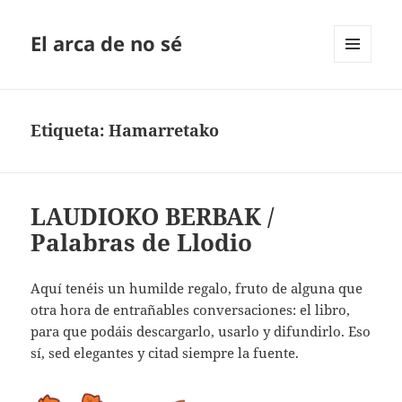
El arca de no sé
MENÚ
Y
WIDGETS
Etiqueta:
Hamarretako
LAUDIOKO BERBAK /
Palabras de Llodio
Aquí tenéis un humilde regalo, fruto de alguna que
otra hora de entrañables conversaciones: el libro,
para que podáis descargarlo, usarlo y difundirlo. Eso
sí, sed elegantes y citad siempre la fuente.