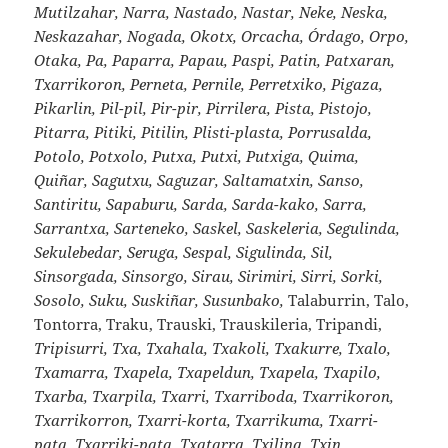
Mutilzahar, Narra, Nastado, Nastar, Neke, Neska,
Neskazahar, Nogada, Okotx, Orcacha, Órdago, Orpo,
Otaka, Pa, Paparra, Papau, Paspi, Patin, Patxaran,
Txarrikoron, Perneta, Pernile, Perretxiko, Pigaza,
Pikarlin, Pil-pil, Pir-pir, Pirrilera, Pista, Pistojo,
Pitarra, Pitiki, Pitilin, Plisti-plasta, Porrusalda,
Potolo, Potxolo, Putxa, Putxi, Putxiga, Quima,
Quiñar, Sagutxu, Saguzar, Saltamatxin, Sanso,
Santiritu, Sapaburu, Sarda, Sarda-kako, Sarra,
Sarrantxa, Sarteneko, Saskel, Saskeleria, Segulinda,
Sekulebedar, Seruga, Sespal, Sigulinda, Sil,
Sinsorgada, Sinsorgo, Sirau, Sirimiri, Sirri, Sorki,
Sosolo, Suku, Suskiñar, Susunbako,
Talaburrin, Talo,
Tontorra, Traku, Trauski, Trauskileria, Tripandi,
Tripisurri, Txa, Txahala, Txakoli, Txakurre, Txalo,
Txamarra, Txapela, Txapeldun, Txapela, Txapilo,
Txarba, Txarpila, Txarri, Txarriboda, Txarrikoron,
Txarrikorron, Txarri-korta, Txarrikuma, Txarri-
pata, Txarriki-pata, Txatarra, Txilina, Txin,