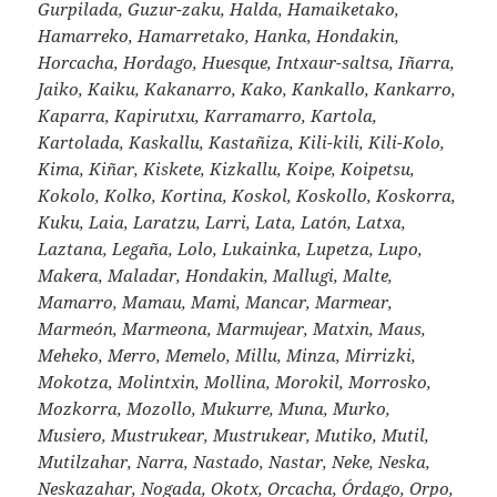
Gurpilada, Guzur-zaku, Halda, Hamaiketako,
Hamarreko, Hamarretako, Hanka, Hondakin,
Horcacha, Hordago, Huesque, Intxaur-saltsa, Iñarra,
Jaiko, Kaiku, Kakanarro, Kako, Kankallo, Kankarro,
Kaparra, Kapirutxu, Karramarro, Kartola,
Kartolada, Kaskallu, Kastañiza, Kili-kili, Kili-Kolo,
Kima, Kiñar, Kiskete, Kizkallu, Koipe, Koipetsu,
Kokolo, Kolko, Kortina, Koskol, Koskollo, Koskorra,
Kuku, Laia, Laratzu, Larri, Lata, Latón, Latxa,
Laztana, Legaña, Lolo, Lukainka, Lupetza, Lupo,
Makera, Maladar, Hondakin, Mallugi, Malte,
Mamarro, Mamau, Mami, Mancar, Marmear,
Marmeón, Marmeona, Marmujear, Matxin, Maus,
Meheko, Merro, Memelo, Millu, Minza, Mirrizki,
Mokotza, Molintxin, Mollina, Morokil, Morrosko,
Mozkorra, Mozollo, Mukurre, Muna, Murko,
Musiero, Mustrukear, Mustrukear, Mutiko, Mutil,
Mutilzahar, Narra, Nastado, Nastar, Neke, Neska,
Neskazahar, Nogada, Okotx, Orcacha, Órdago, Orpo,