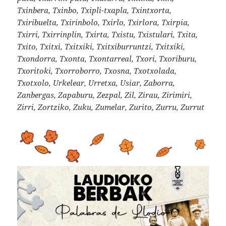
Txinbera, Txinbo, Txipli-txapla, Txintxorta,
Txiribuelta, Txirinbolo, Txirlo, Txirlora, Txirpia,
Txirri, Txirrinplin, Txirta, Txistu, Txistulari, Txita,
Txito, Txitxi, Txitxiki, Txitxiburruntzi, Txitxiki,
Txondorra, Txonta, Txontarreal, Txori, Txoriburu,
Txoritoki, Txorroborro, Txosna, Txotxolada,
Txotxolo, Urkelear, Urretxa, Usiar, Zaborra,
Zanbergas, Zapaburu, Zezpal, Zil, Zirau, Zirimiri,
Zirri, Zortziko, Zuku, Zumelar, Zurito, Zurru, Zurrut