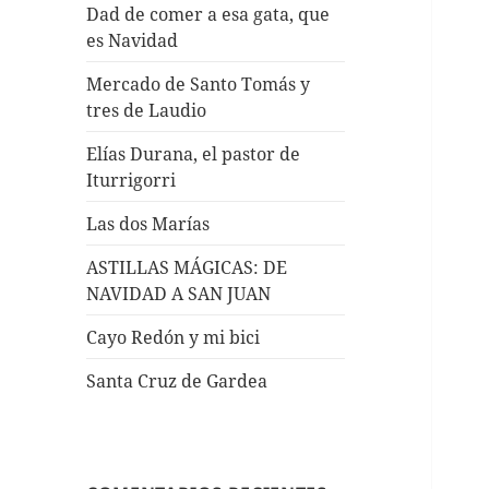
Dad de comer a esa gata, que
es Navidad
Mercado de Santo Tomás y
tres de Laudio
Elías Durana, el pastor de
Iturrigorri
Las dos Marías
ASTILLAS MÁGICAS: DE
NAVIDAD A SAN JUAN
Cayo Redón y mi bici
Santa Cruz de Gardea