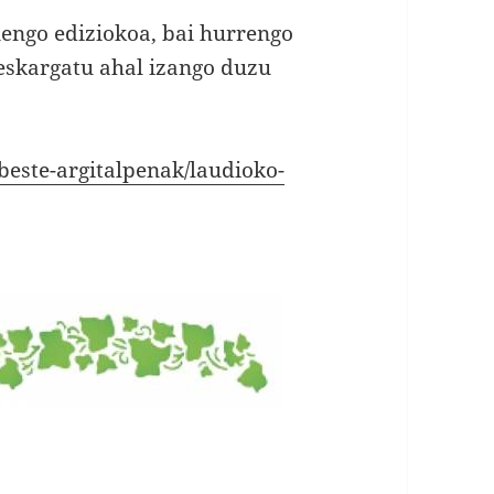
nengo ediziokoa, bai hurrengo
deskargatu ahal izango duzu
beste-argitalpenak/laudioko-