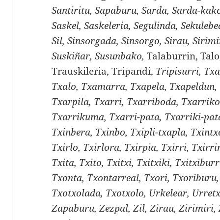
Santiritu, Sapaburu, Sarda, Sarda-kako
Saskel, Saskeleria, Segulinda, Sekulebe
Sil, Sinsorgada, Sinsorgo, Sirau, Sirimir
Suskiñar, Susunbako,
Talaburrin, Talo
Trauskileria, Tripandi,
Tripisurri, Tx
Txalo, Txamarra, Txapela, Txapeldun, 
Txarpila, Txarri, Txarriboda, Txarriko
Txarrikuma, Txarri-pata, Txarriki-pata
Txinbera, Txinbo, Txipli-txapla, Txintx
Txirlo, Txirlora, Txirpia, Txirri, Txirri
Txita, Txito, Txitxi, Txitxiki, Txitxibur
Txonta, Txontarreal, Txori, Txoriburu,
Txotxolada, Txotxolo, Urkelear, Urret
Zapaburu, Zezpal, Zil, Zirau, Zirimiri,