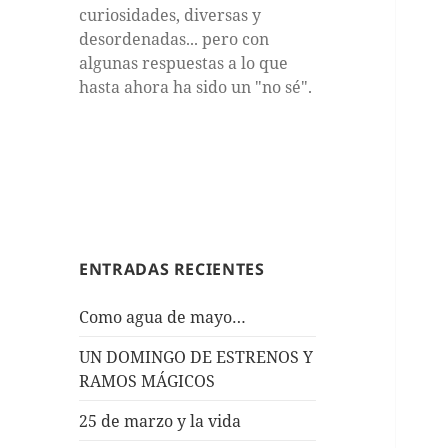
curiosidades, diversas y
desordenadas... pero con
algunas respuestas a lo que
hasta ahora ha sido un "no sé".
ENTRADAS RECIENTES
Como agua de mayo…
UN DOMINGO DE ESTRENOS Y
RAMOS MÁGICOS
25 de marzo y la vida