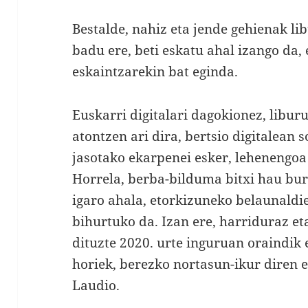
Bestalde, nahiz eta jende gehienak l
badu ere, beti eskatu ahal izango da, 
eskaintzarekin bat eginda.
Euskarri digitalari dagokionez, libur
atontzen ari dira, bertsio digitalean s
jasotako ekarpenei esker, lehenengoa
Horrela, berba-bilduma bitxi hau bur
igaro ahala, etorkizuneko belaunaldi
bihurtuko da. Izan ere, harriduraz e
dituzte 2020. urte inguruan oraindik e
horiek, berezko nortasun-ikur diren e
Laudio.