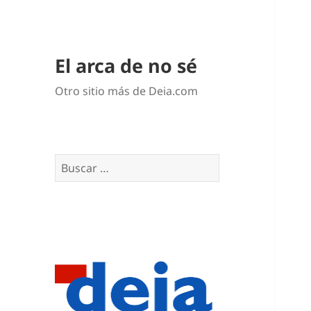
El arca de no sé
Otro sitio más de Deia.com
Buscar: