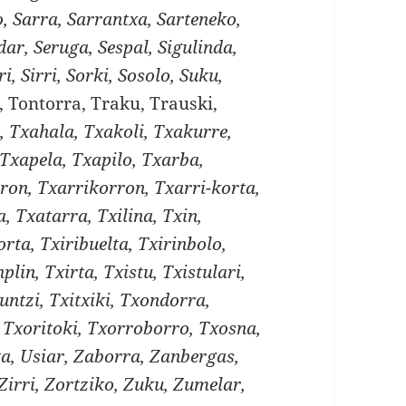
, Sarra, Sarrantxa, Sarteneko,
dar, Seruga, Sespal, Sigulinda,
i, Sirri, Sorki, Sosolo, Suku,
, Tontorra, Traku, Trauski,
a, Txahala, Txakoli, Txakurre,
Txapela, Txapilo, Txarba,
ron, Txarrikorron, Txarri-korta,
, Txatarra, Txilina, Txin,
orta, Txiribuelta, Txirinbolo,
nplin, Txirta, Txistu, Txistulari,
runtzi, Txitxiki, Txondorra,
 Txoritoki, Txorroborro, Txosna,
xa, Usiar, Zaborra, Zanbergas,
 Zirri, Zortziko, Zuku, Zumelar,