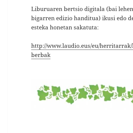
Liburuaren bertsio digitala (bai lehe
bigarren edizio handitua) ikusi edo 
esteka honetan sakatuta:
http://www.laudio.eus/eu/herritarrak/
berbak