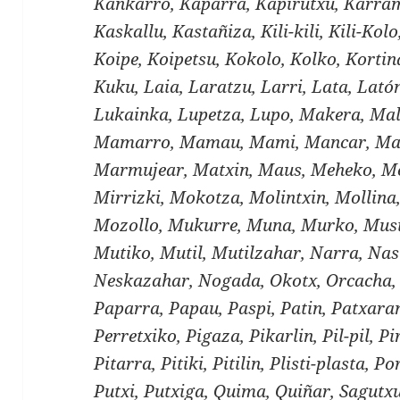
Kankarro, Kaparra, Kapirutxu, Karram
Kaskallu, Kastañiza, Kili-kili, Kili-Kol
Koipe, Koipetsu, Kokolo, Kolko, Kortin
Kuku, Laia, Laratzu, Larri, Lata, Lató
Lukainka, Lupetza, Lupo, Makera, Mal
Mamarro, Mamau, Mami, Mancar, Ma
Marmujear, Matxin, Maus, Meheko, Me
Mirrizki, Mokotza, Molintxin, Mollin
Mozollo, Mukurre, Muna, Murko, Musi
Mutiko, Mutil, Mutilzahar, Narra, Nas
Neskazahar, Nogada, Okotx, Orcacha, 
Paparra, Papau, Paspi, Patin, Patxaran
Perretxiko, Pigaza, Pikarlin, Pil-pil, Pir
Pitarra, Pitiki, Pitilin, Plisti-plasta, 
Putxi, Putxiga, Quima, Quiñar, Sagutxu