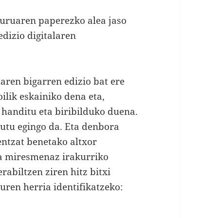
iburuaren paperezko alea jaso
edizio digitalaren
uaren bigarren edizio bat ere
oilik eskainiko dena eta,
 handitu eta biribilduko duena.
utu egingo da. Eta denbora
entzat benetako altxor
ta miresmenaz irakurriko
rabiltzen ziren hitz bitxi
uren herria identifikatzeko: