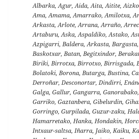
Albarka, Agur, Aida, Aita, Aitite, Aizko
Ama, Amama, Amarrako, Amilotxa, And
Arkasta, Arlote, Arrana, Arraño, Arre
Artaburu, Aska, Aspaldiko, Astako, As
Azpigarri, Baldera, Arkasta, Bargasta
Baskotxar, Batan, Begitxindor, Berakat
Biriki, Birrotxa, Birrotxo, Birrisgada, 
Bolatoki, Borona, Butarga, Bustina, Ca
Derroñar, Desconortar, Dindirri, Enán
Galga, Gallur, Gangarra, Ganorabako,
Garriko, Gaztanbera, Gibelurdin, Gihar
Gorringo, Gurpilada, Guzur-zaku, Ha
Hamarretako, Hanka, Hondakin, Horc
Intxaur-saltsa, Iñarra, Jaiko, Kaiku, 