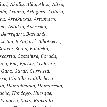
lari, Akullu, Alda, Altzo, Altxa,
a, Aranza, Arbigera, Ardura,
cho, Arrekutxus, Arrumaco,
ten, Astotxu, Aurresku,
, Barregarri, Basaurda,
zegun, Betagarri, Bihotzerre,
Bitarte, Boina, Bolaleku,
scarria, Castañiza, Corada,
ago, Ene, Epetxa, Frakestu,
 Gara, Garar, Garrazta,
ra, Gingilla, Goitibehera,
lda, Hamaiketako, Hamarreko,
acha, Hordago, Huesque,
Kakanarro, Kako, Kankallo,