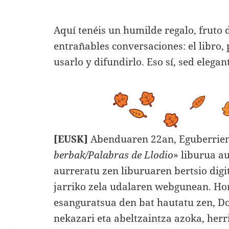
Aquí tenéis un humilde regalo, fruto 
entrañables conversaciones: el libro,
usarlo y difundirlo. Eso sí, sed elegan
[EUSK]
Abenduaren 22an, Eguberrien 
berbak/Palabras de Llodio
» liburua a
aurreratu zen liburuaren bertsio dig
jarriko zela udalaren webgunean. Ho
esanguratsua den bat hautatu zen, D
nekazari eta abeltzaintza azoka, herr