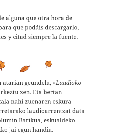
de alguna que otra hora de
 para que podáis descargarlo,
tes y citad siempre la fuente.
atarian geundela, «
Laudioko
urkeztu zen. Eta bertan
itala nahi zuenaren eskura
rretarako laudioarrentzat data
olumin Barikua, eskualdeko
iko jai egun handia.