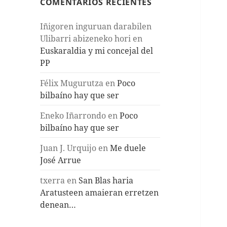
COMENTARIOS RECIENTES
Iñigoren inguruan darabilen
Ulibarri abizeneko hori
en
Euskaraldia y mi concejal del
PP
Félix Mugurutza
en
Poco
bilbaíno hay que ser
Eneko Iñarrondo
en
Poco
bilbaíno hay que ser
Juan J. Urquijo
en
Me duele
José Arrue
txerra
en
San Blas haria
Aratusteen amaieran erretzen
denean…