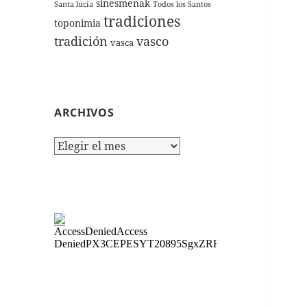
sinesmenak
Santa lucía
Todos los Santos
tradiciones
toponimia
tradición
vasco
vasca
ARCHIVOS
Archivos