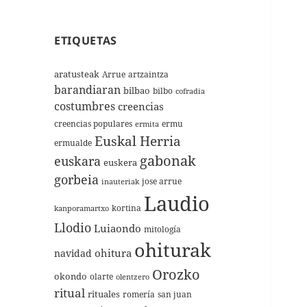
ETIQUETAS
aratusteak
Arrue
artzaintza
barandiaran
bilbao
bilbo
cofradia
costumbres
creencias
creencias populares
ermu
ermita
Euskal Herria
ermualde
gabonak
euskara
euskera
gorbeia
jose arrue
inauteriak
Laudio
kortina
kanporamartxo
Llodio
Luiaondo
mitología
ohiturak
ohitura
navidad
Orozko
okondo
olarte
olentzero
ritual
rituales
romería
san juan