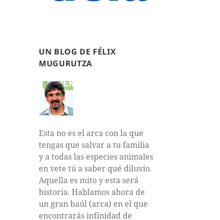
UN BLOG DE FÉLIX
MUGURUTZA
Esta no es el arca con la que
tengas que salvar a tu familia
y a todas las especies animales
en vete tú a saber qué diluvio.
Aquella es mito y esta será
historia. Hablamos ahora de
un gran baúl (arca) en el que
encontrarás infinidad de