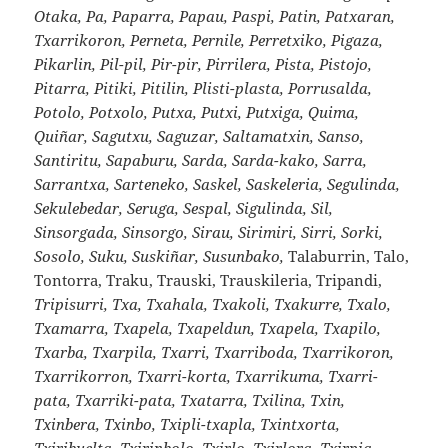
Otaka, Pa, Paparra, Papau, Paspi, Patin, Patxaran,
Txarrikoron, Perneta, Pernile, Perretxiko, Pigaza,
Pikarlin, Pil-pil, Pir-pir, Pirrilera, Pista, Pistojo,
Pitarra, Pitiki, Pitilin, Plisti-plasta, Porrusalda,
Potolo, Potxolo, Putxa, Putxi, Putxiga, Quima,
Quiñar, Sagutxu, Saguzar, Saltamatxin, Sanso,
Santiritu, Sapaburu, Sarda, Sarda-kako, Sarra,
Sarrantxa, Sarteneko, Saskel, Saskeleria, Segulinda,
Sekulebedar, Seruga, Sespal, Sigulinda, Sil,
Sinsorgada, Sinsorgo, Sirau, Sirimiri, Sirri, Sorki,
Sosolo, Suku, Suskiñar, Susunbako,
Talaburrin, Talo,
Tontorra, Traku, Trauski, Trauskileria, Tripandi,
Tripisurri, Txa, Txahala, Txakoli, Txakurre, Txalo,
Txamarra, Txapela, Txapeldun, Txapela, Txapilo,
Txarba, Txarpila, Txarri, Txarriboda, Txarrikoron,
Txarrikorron, Txarri-korta, Txarrikuma, Txarri-
pata, Txarriki-pata, Txatarra, Txilina, Txin,
Txinbera, Txinbo, Txipli-txapla, Txintxorta,
Txiribuelta, Txirinbolo, Txirlo, Txirlora, Txirpia,