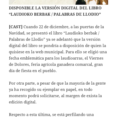
DISPONIBLE LA VERSIÓN DIGITAL DEL LIBRO
“LAUDIOKO BERBAK / PALABRAS DE LLODIO”
[CAST]
Cuando 22 de diciembre, a las puertas de la
Navidad, se presentó el libro “Laudioko berbak /
Palabras de Llodio” ya se adelantó que la versión
digital del libro se pondría a disposición de quien la
quisiese en la web municipal. Para ello se eligió una
fecha emblemática para los laudioarras, el Viernes
de Dolores, feria agrícola ganadera comarcal, gran
día de fiesta en el pueblo.
Por otra parte, a pesar de que la mayoría de la gente
ya ha recogido su ejemplar en papel, en todo
momento podrá solicitarse, al margen de exista la
edición digital.
Respecto a esta última, se está perfilando una