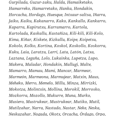
Gurpilada, Guzur-zaku, Halda, Hamaiketako,
Hamarreko, Hamarretako, Hanka, Hondakin,
Horcacha, Hordago, Huesque, Intxaur-saltsa, Iñarra,
Jaiko, Kaiku, Kakanarro, Kako, Kankallo, Kankarro,
Kaparra, Kapirutxu, Karramarro, Kartola,
Kartolada, Kaskallu, Kastañiza, Kili-kili, Kili-Kolo,
Kima, Kiñar, Kiskete, Kizkallu, Koipe, Koipetsu,
Kokolo, Kolko, Kortina, Koskol, Koskollo, Koskorra,
Kuku, Laia, Laratzu, Larri, Lata, Latón, Latxa,
Laztana, Legaña, Lolo, Lukainka, Lupetza, Lupo,
Makera, Maladar, Hondakin, Mallugi, Malte,
Mamarro, Mamau, Mami, Mancar, Marmear,
Marmeón, Marmeona, Marmujear, Matxin, Maus,
Meheko, Merro, Memelo, Millu, Minza, Mirrizki,
Mokotza, Molintxin, Mollina, Morokil, Morrosko,
Mozkorra, Mozollo, Mukurre, Muna, Murko,
Musiero, Mustrukear, Mustrukear, Mutiko, Mutil,
Mutilzahar, Narra, Nastado, Nastar, Neke, Neska,
Neskazahar, Nogada, Okotx, Orcacha, Órdago, Orpo,