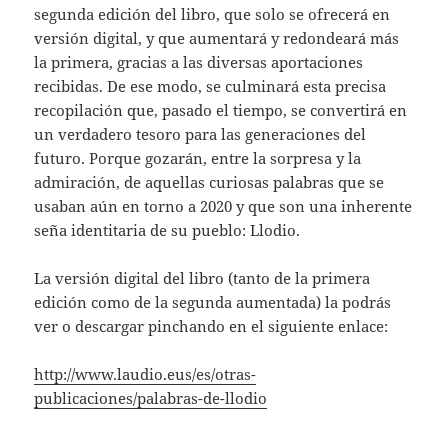
segunda edición del libro, que solo se ofrecerá en
versión digital, y que aumentará y redondeará más
la primera, gracias a las diversas aportaciones
recibidas. De ese modo, se culminará esta precisa
recopilación que, pasado el tiempo, se convertirá en
un verdadero tesoro para las generaciones del
futuro. Porque gozarán, entre la sorpresa y la
admiración, de aquellas curiosas palabras que se
usaban aún en torno a 2020 y que son una inherente
seña identitaria de su pueblo: Llodio.
La versión digital del libro (tanto de la primera
edición como de la segunda aumentada) la podrás
ver o descargar pinchando en el siguiente enlace:
http://www.laudio.eus/es/otras-
publicaciones/palabras-de-llodio