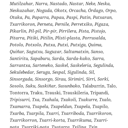
Mutilzahar, Narra, Nastado, Nastar, Neke, Neska,
Neskazahar, Nogada, Okotx, Orcacha, Órdago, Orpo,
Otaka, Pa, Paparra, Papau, Paspi, Patin, Patxaran,
Txarrikoron, Perneta, Pernile, Perretxiko, Pigaza,
Pikarlin, Pil-pil, Pir-pir, Pirrilera, Pista, Pistojo,
Pitarra, Pitiki, Pitilin, Plisti-plasta, Porrusalda,
Potolo, Potxolo, Putxa, Putxi, Putxiga, Quima,
Quiñar, Sagutxu, Saguzar, Saltamatxin, Sanso,
Santiritu, Sapaburu, Sarda, Sarda-kako, Sarra,
Sarrantxa, Sarteneko, Saskel, Saskeleria, Segulinda,
Sekulebedar, Seruga, Sespal, Sigulinda, Sil,
Sinsorgada, Sinsorgo, Sirau, Sirimiri, Sirri, Sorki,
Sosolo, Suku, Suskiñar, Susunbako,
Talaburrin, Talo,
Tontorra, Traku, Trauski, Trauskileria, Tripandi,
Tripisurri, Txa, Txahala, Txakoli, Txakurre, Txalo,
Txamarra, Txapela, Txapeldun, Txapela, Txapilo,
Txarba, Txarpila, Txarri, Txarriboda, Txarrikoron,
Txarrikorron, Txarri-korta, Txarrikuma, Txarri-
pata, Txarriki-pata, Txatarra, Txilina, Txin,