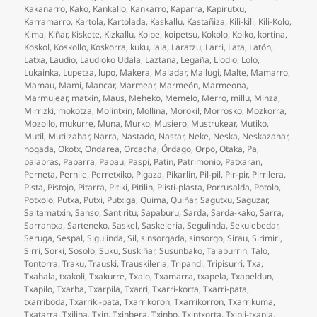
Kakanarro
,
Kako
,
Kankallo
,
Kankarro
,
Kaparra
,
Kapirutxu
,
Karramarro
,
Kartola
,
Kartolada
,
Kaskallu
,
Kastañiza
,
Kili-kili
,
Kili-Kolo
,
Kima
,
Kiñar
,
Kiskete
,
Kizkallu
,
Koipe
,
koipetsu
,
Kokolo
,
Kolko
,
kortina
,
Koskol
,
Koskollo
,
Koskorra
,
kuku
,
laia
,
Laratzu
,
Larri
,
Lata
,
Latón
,
Latxa
,
Laudio
,
Laudioko Udala
,
Laztana
,
Legaña
,
Llodio
,
Lolo
,
Lukainka
,
Lupetza
,
lupo
,
Makera
,
Maladar
,
Mallugi
,
Malte
,
Mamarro
,
Mamau
,
Mami
,
Mancar
,
Marmear
,
Marmeón
,
Marmeona
,
Marmujear
,
matxin
,
Maus
,
Meheko
,
Memelo
,
Merro
,
millu
,
Minza
,
Mirrizki
,
mokotza
,
Molintxin
,
Mollina
,
Morokil
,
Morrosko
,
Mozkorra
,
Mozollo
,
mukurre
,
Muna
,
Murko
,
Musiero
,
Mustrukear
,
Mutiko
,
Mutil
,
Mutilzahar
,
Narra
,
Nastado
,
Nastar
,
Neke
,
Neska
,
Neskazahar
,
nogada
,
Okotx
,
Ondarea
,
Orcacha
,
Órdago
,
Orpo
,
Otaka
,
Pa
,
palabras
,
Paparra
,
Papau
,
Paspi
,
Patin
,
Patrimonio
,
Patxaran
,
Perneta
,
Pernile
,
Perretxiko
,
Pigaza
,
Pikarlin
,
Pil-pil
,
Pir-pir
,
Pirrilera
,
Pista
,
Pistojo
,
Pitarra
,
Pitiki
,
Pitilin
,
Plisti-plasta
,
Porrusalda
,
Potolo
,
Potxolo
,
Putxa
,
Putxi
,
Putxiga
,
Quima
,
Quiñar
,
Sagutxu
,
Saguzar
,
Saltamatxin
,
Sanso
,
Santiritu
,
Sapaburu
,
Sarda
,
Sarda-kako
,
Sarra
,
Sarrantxa
,
Sarteneko
,
Saskel
,
Saskeleria
,
Segulinda
,
Sekulebedar
,
Seruga
,
Sespal
,
Sigulinda
,
Sil
,
sinsorgada
,
sinsorgo
,
Sirau
,
Sirimiri
,
Sirri
,
Sorki
,
Sosolo
,
Suku
,
Suskiñar
,
Susunbako
,
Talaburrin
,
Talo
,
Tontorra
,
Traku
,
Trauski
,
Trauskileria
,
Tripandi
,
Tripisurri
,
Txa
,
Txahala
,
txakoli
,
Txakurre
,
Txalo
,
Txamarra
,
txapela
,
Txapeldun
,
Txapilo
,
Txarba
,
Txarpila
,
Txarri
,
Txarri-korta
,
Txarri-pata
,
txarriboda
,
Txarriki-pata
,
Txarrikoron
,
Txarrikorron
,
Txarrikuma
,
Txatarra
,
Txilina
,
Txin
,
Txinbera
,
Txinbo
,
Txintxorta
,
Txipli-txapla
,