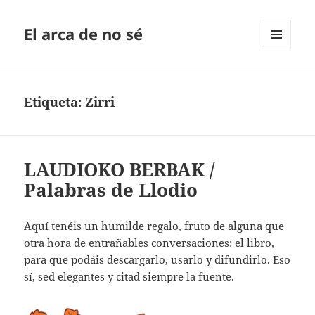
El arca de no sé
MENÚ
Y
WIDGETS
Etiqueta:
Zirri
LAUDIOKO BERBAK /
Palabras de Llodio
Aquí tenéis un humilde regalo, fruto de alguna que
otra hora de entrañables conversaciones: el libro,
para que podáis descargarlo, usarlo y difundirlo. Eso
sí, sed elegantes y citad siempre la fuente.