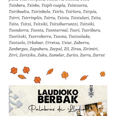
Txinbera, Txinbo, Txipli-txapla, Txintxorta,
Txiribuelta, Txirinbolo, Txirlo, Txirlora, Txirpia,
Txirri, Txirrinplin, Txirta, Txistu, Txistulari, Txita,
Txito, Txitxi, Txitxiki, Txitxiburruntzi, Txitxiki,
Txondorra, Txonta, Txontarreal, Txori, Txoriburu,
Txoritoki, Txorroborro, Txosna, Txotxolada,
Txotxolo, Urkelear, Urretxa, Usiar, Zaborra,
Zanbergas, Zapaburu, Zezpal, Zil, Zirau, Zirimiri,
Zirri, Zortziko, Zuku, Zumelar, Zurito, Zurru, Zurrut