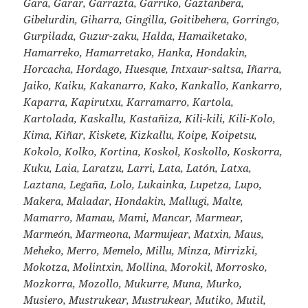
Gara, Garar, Garrazta, Garriko, Gaztanbera,
Gibelurdin, Giharra, Gingilla, Goitibehera, Gorringo,
Gurpilada, Guzur-zaku, Halda, Hamaiketako,
Hamarreko, Hamarretako, Hanka, Hondakin,
Horcacha, Hordago, Huesque, Intxaur-saltsa, Iñarra,
Jaiko, Kaiku, Kakanarro, Kako, Kankallo, Kankarro,
Kaparra, Kapirutxu, Karramarro, Kartola,
Kartolada, Kaskallu, Kastañiza, Kili-kili, Kili-Kolo,
Kima, Kiñar, Kiskete, Kizkallu, Koipe, Koipetsu,
Kokolo, Kolko, Kortina, Koskol, Koskollo, Koskorra,
Kuku, Laia, Laratzu, Larri, Lata, Latón, Latxa,
Laztana, Legaña, Lolo, Lukainka, Lupetza, Lupo,
Makera, Maladar, Hondakin, Mallugi, Malte,
Mamarro, Mamau, Mami, Mancar, Marmear,
Marmeón, Marmeona, Marmujear, Matxin, Maus,
Meheko, Merro, Memelo, Millu, Minza, Mirrizki,
Mokotza, Molintxin, Mollina, Morokil, Morrosko,
Mozkorra, Mozollo, Mukurre, Muna, Murko,
Musiero, Mustrukear, Mustrukear, Mutiko, Mutil,