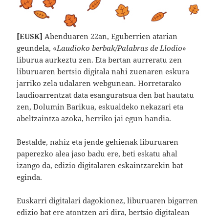
[EUSK]
Abenduaren 22an, Eguberrien atarian
geundela, «
Laudioko berbak/Palabras de Llodio
»
liburua aurkeztu zen. Eta bertan aurreratu zen
liburuaren bertsio digitala nahi zuenaren eskura
jarriko zela udalaren webgunean. Horretarako
laudioarrentzat data esanguratsua den bat hautatu
zen, Dolumin Barikua, eskualdeko nekazari eta
abeltzaintza azoka, herriko jai egun handia.
Bestalde, nahiz eta jende gehienak liburuaren
paperezko alea jaso badu ere, beti eskatu ahal
izango da, edizio digitalaren eskaintzarekin bat
eginda.
Euskarri digitalari dagokionez, liburuaren bigarren
edizio bat ere atontzen ari dira, bertsio digitalean