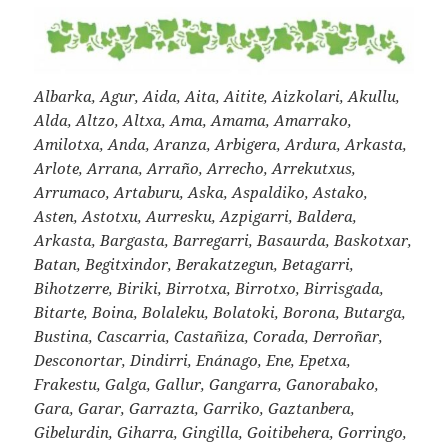
Albarka, Agur, Aida, Aita, Aitite, Aizkolari, Akullu,
Alda, Altzo, Altxa, Ama, Amama, Amarrako,
Amilotxa, Anda, Aranza, Arbigera, Ardura, Arkasta,
Arlote, Arrana, Arraño, Arrecho, Arrekutxus,
Arrumaco, Artaburu, Aska, Aspaldiko, Astako,
Asten, Astotxu, Aurresku, Azpigarri, Baldera,
Arkasta, Bargasta, Barregarri, Basaurda, Baskotxar,
Batan, Begitxindor, Berakatzegun, Betagarri,
Bihotzerre, Biriki, Birrotxa, Birrotxo, Birrisgada,
Bitarte, Boina, Bolaleku, Bolatoki, Borona, Butarga,
Bustina, Cascarria, Castañiza, Corada, Derroñar,
Desconortar, Dindirri, Enánago, Ene, Epetxa,
Frakestu, Galga, Gallur, Gangarra, Ganorabako,
Gara, Garar, Garrazta, Garriko, Gaztanbera,
Gibelurdin, Giharra, Gingilla, Goitibehera, Gorringo,