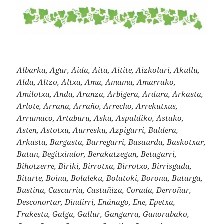
Albarka, Agur, Aida, Aita, Aitite, Aizkolari, Akullu,
Alda, Altzo, Altxa, Ama, Amama, Amarrako,
Amilotxa, Anda, Aranza, Arbigera, Ardura, Arkasta,
Arlote, Arrana, Arraño, Arrecho, Arrekutxus,
Arrumaco, Artaburu, Aska, Aspaldiko, Astako,
Asten, Astotxu, Aurresku, Azpigarri, Baldera,
Arkasta, Bargasta, Barregarri, Basaurda, Baskotxar,
Batan, Begitxindor, Berakatzegun, Betagarri,
Bihotzerre, Biriki, Birrotxa, Birrotxo, Birrisgada,
Bitarte, Boina, Bolaleku, Bolatoki, Borona, Butarga,
Bustina, Cascarria, Castañiza, Corada, Derroñar,
Desconortar, Dindirri, Enánago, Ene, Epetxa,
Frakestu, Galga, Gallur, Gangarra, Ganorabako,