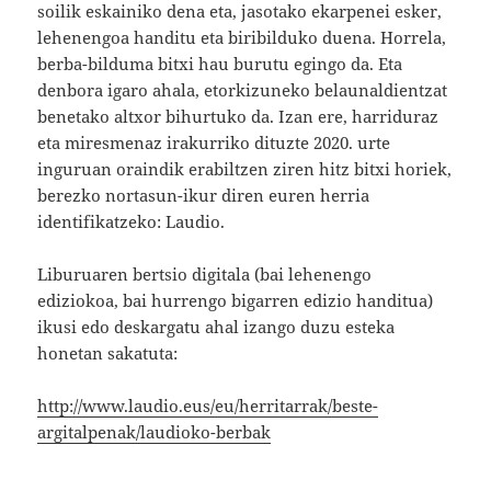
soilik eskainiko dena eta, jasotako ekarpenei esker,
lehenengoa handitu eta biribilduko duena. Horrela,
berba-bilduma bitxi hau burutu egingo da. Eta
denbora igaro ahala, etorkizuneko belaunaldientzat
benetako altxor bihurtuko da. Izan ere, harriduraz
eta miresmenaz irakurriko dituzte 2020. urte
inguruan oraindik erabiltzen ziren hitz bitxi horiek,
berezko nortasun-ikur diren euren herria
identifikatzeko: Laudio.
Liburuaren bertsio digitala (bai lehenengo
ediziokoa, bai hurrengo bigarren edizio handitua)
ikusi edo deskargatu ahal izango duzu esteka
honetan sakatuta:
http://www.laudio.eus/eu/herritarrak/beste-
argitalpenak/laudioko-berbak