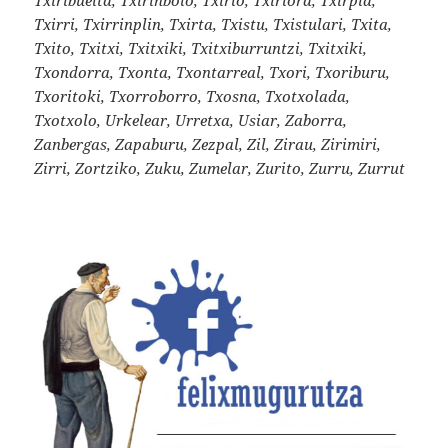
Txirri, Txirrinplin, Txirta, Txistu, Txistulari, Txita,
Txito, Txitxi, Txitxiki, Txitxiburruntzi, Txitxiki,
Txondorra, Txonta, Txontarreal, Txori, Txoriburu,
Txoritoki, Txorroborro, Txosna, Txotxolada,
Txotxolo, Urkelear, Urretxa, Usiar, Zaborra,
Zanbergas, Zapaburu, Zezpal, Zil, Zirau, Zirimiri,
Zirri, Zortziko, Zuku, Zumelar, Zurito, Zurru, Zurrut