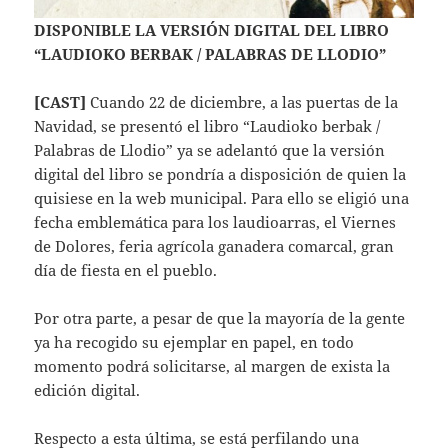
DISPONIBLE LA VERSIÓN DIGITAL DEL LIBRO
“LAUDIOKO BERBAK / PALABRAS DE LLODIO”
[CAST]
Cuando 22 de diciembre, a las puertas de la
Navidad, se presentó el libro “Laudioko berbak /
Palabras de Llodio” ya se adelantó que la versión
digital del libro se pondría a disposición de quien la
quisiese en la web municipal. Para ello se eligió una
fecha emblemática para los laudioarras, el Viernes
de Dolores, feria agrícola ganadera comarcal, gran
día de fiesta en el pueblo.
Por otra parte, a pesar de que la mayoría de la gente
ya ha recogido su ejemplar en papel, en todo
momento podrá solicitarse, al margen de exista la
edición digital.
Respecto a esta última, se está perfilando una