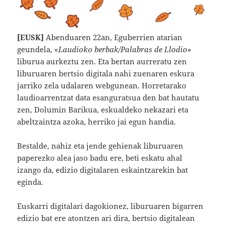
[EUSK]
Abenduaren 22an, Eguberrien atarian
geundela, «
Laudioko berbak/Palabras de Llodio
»
liburua aurkeztu zen. Eta bertan aurreratu zen
liburuaren bertsio digitala nahi zuenaren eskura
jarriko zela udalaren webgunean. Horretarako
laudioarrentzat data esanguratsua den bat hautatu
zen, Dolumin Barikua, eskualdeko nekazari eta
abeltzaintza azoka, herriko jai egun handia.
Bestalde, nahiz eta jende gehienak liburuaren
paperezko alea jaso badu ere, beti eskatu ahal
izango da, edizio digitalaren eskaintzarekin bat
eginda.
Euskarri digitalari dagokionez, liburuaren bigarren
edizio bat ere atontzen ari dira, bertsio digitalean