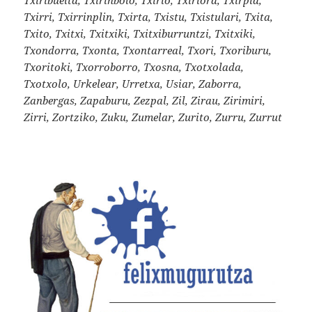
Txirri, Txirrinplin, Txirta, Txistu, Txistulari, Txita,
Txito, Txitxi, Txitxiki, Txitxiburruntzi, Txitxiki,
Txondorra, Txonta, Txontarreal, Txori, Txoriburu,
Txoritoki, Txorroborro, Txosna, Txotxolada,
Txotxolo, Urkelear, Urretxa, Usiar, Zaborra,
Zanbergas, Zapaburu, Zezpal, Zil, Zirau, Zirimiri,
Zirri, Zortziko, Zuku, Zumelar, Zurito, Zurru, Zurrut