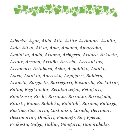
Albarka, Agur, Aida, Aita, Aitite, Aizkolari, Akullu,
Alda, Altzo, Altxa, Ama, Amama, Amarrako,
Amilotxa, Anda, Aranza, Arbigera, Ardura, Arkasta,
Arlote, Arrana, Arraño, Arrecho, Arrekutxus,
Arrumaco, Artaburu, Aska, Aspaldiko, Astako,
Asten, Astotxu, Aurresku, Azpigarri, Baldera,
Arkasta, Bargasta, Barregarri, Basaurda, Baskotxar,
Batan, Begitxindor, Berakatzegun, Betagarri,
Bihotzerre, Biriki, Birrotxa, Birrotxo, Birrisgada,
Bitarte, Boina, Bolaleku, Bolatoki, Borona, Butarga,
Bustina, Cascarria, Castañiza, Corada, Derroñar,
Desconortar, Dindirri, Enánago, Ene, Epetxa,
Frakestu, Galga, Gallur, Gangarra, Ganorabako,