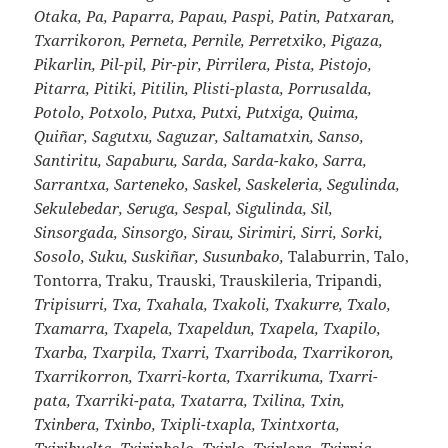
Otaka, Pa, Paparra, Papau, Paspi, Patin, Patxaran,
Txarrikoron, Perneta, Pernile, Perretxiko, Pigaza,
Pikarlin, Pil-pil, Pir-pir, Pirrilera, Pista, Pistojo,
Pitarra, Pitiki, Pitilin, Plisti-plasta, Porrusalda,
Potolo, Potxolo, Putxa, Putxi, Putxiga, Quima,
Quiñar, Sagutxu, Saguzar, Saltamatxin, Sanso,
Santiritu, Sapaburu, Sarda, Sarda-kako, Sarra,
Sarrantxa, Sarteneko, Saskel, Saskeleria, Segulinda,
Sekulebedar, Seruga, Sespal, Sigulinda, Sil,
Sinsorgada, Sinsorgo, Sirau, Sirimiri, Sirri, Sorki,
Sosolo, Suku, Suskiñar, Susunbako,
Talaburrin, Talo,
Tontorra, Traku, Trauski, Trauskileria, Tripandi,
Tripisurri, Txa, Txahala, Txakoli, Txakurre, Txalo,
Txamarra, Txapela, Txapeldun, Txapela, Txapilo,
Txarba, Txarpila, Txarri, Txarriboda, Txarrikoron,
Txarrikorron, Txarri-korta, Txarrikuma, Txarri-
pata, Txarriki-pata, Txatarra, Txilina, Txin,
Txinbera, Txinbo, Txipli-txapla, Txintxorta,
Txiribuelta, Txirinbolo, Txirlo, Txirlora, Txirpia,