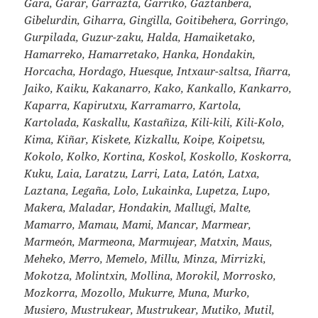
Gara, Garar, Garrazta, Garriko, Gaztanbera,
Gibelurdin, Giharra, Gingilla, Goitibehera, Gorringo,
Gurpilada, Guzur-zaku, Halda, Hamaiketako,
Hamarreko, Hamarretako, Hanka, Hondakin,
Horcacha, Hordago, Huesque, Intxaur-saltsa, Iñarra,
Jaiko, Kaiku, Kakanarro, Kako, Kankallo, Kankarro,
Kaparra, Kapirutxu, Karramarro, Kartola,
Kartolada, Kaskallu, Kastañiza, Kili-kili, Kili-Kolo,
Kima, Kiñar, Kiskete, Kizkallu, Koipe, Koipetsu,
Kokolo, Kolko, Kortina, Koskol, Koskollo, Koskorra,
Kuku, Laia, Laratzu, Larri, Lata, Latón, Latxa,
Laztana, Legaña, Lolo, Lukainka, Lupetza, Lupo,
Makera, Maladar, Hondakin, Mallugi, Malte,
Mamarro, Mamau, Mami, Mancar, Marmear,
Marmeón, Marmeona, Marmujear, Matxin, Maus,
Meheko, Merro, Memelo, Millu, Minza, Mirrizki,
Mokotza, Molintxin, Mollina, Morokil, Morrosko,
Mozkorra, Mozollo, Mukurre, Muna, Murko,
Musiero, Mustrukear, Mustrukear, Mutiko, Mutil,