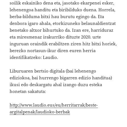
soilik eskainiko dena eta, jasotako ekarpenei esker,
lehenengoa handitu eta biribilduko duena. Horrela,
berba-bilduma bitxi hau burutu egingo da. Eta
denbora igaro ahala, etorkizuneko belaunaldientzat
benetako altxor bihurtuko da. Izan ere, harriduraz
eta miresmenaz irakurriko dituzte 2020. urte
inguruan oraindik erabiltzen ziren hitz bitxi horiek,
berezko nortasun-ikur diren euren herria
identifikatzeko: Laudio.
Liburuaren bertsio digitala (bai lehenengo
ediziokoa, bai hurrengo bigarren edizio handitua)
ikusi edo deskargatu ahal izango duzu esteka
honetan sakatuta:
http://www.laudio.eus/eu/herritarrak/beste-
argitalpenak/laudioko-berbak