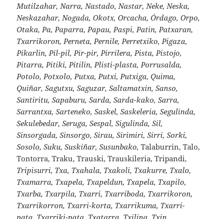
Mutilzahar, Narra, Nastado, Nastar, Neke, Neska,
Neskazahar, Nogada, Okotx, Orcacha, Órdago, Orpo,
Otaka, Pa, Paparra, Papau, Paspi, Patin, Patxaran,
Txarrikoron, Perneta, Pernile, Perretxiko, Pigaza,
Pikarlin, Pil-pil, Pir-pir, Pirrilera, Pista, Pistojo,
Pitarra, Pitiki, Pitilin, Plisti-plasta, Porrusalda,
Potolo, Potxolo, Putxa, Putxi, Putxiga, Quima,
Quiñar, Sagutxu, Saguzar, Saltamatxin, Sanso,
Santiritu, Sapaburu, Sarda, Sarda-kako, Sarra,
Sarrantxa, Sarteneko, Saskel, Saskeleria, Segulinda,
Sekulebedar, Seruga, Sespal, Sigulinda, Sil,
Sinsorgada, Sinsorgo, Sirau, Sirimiri, Sirri, Sorki,
Sosolo, Suku, Suskiñar, Susunbako,
Talaburrin, Talo,
Tontorra, Traku, Trauski, Trauskileria, Tripandi,
Tripisurri, Txa, Txahala, Txakoli, Txakurre, Txalo,
Txamarra, Txapela, Txapeldun, Txapela, Txapilo,
Txarba, Txarpila, Txarri, Txarriboda, Txarrikoron,
Txarrikorron, Txarri-korta, Txarrikuma, Txarri-
pata, Txarriki-pata, Txatarra, Txilina, Txin,