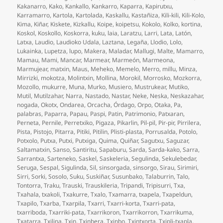
Kakanarro
,
Kako
,
Kankallo
,
Kankarro
,
Kaparra
,
Kapirutxu
,
Karramarro
,
Kartola
,
Kartolada
,
Kaskallu
,
Kastañiza
,
Kili-kili
,
Kili-Kolo
,
Kima
,
Kiñar
,
Kiskete
,
Kizkallu
,
Koipe
,
koipetsu
,
Kokolo
,
Kolko
,
kortina
,
Koskol
,
Koskollo
,
Koskorra
,
kuku
,
laia
,
Laratzu
,
Larri
,
Lata
,
Latón
,
Latxa
,
Laudio
,
Laudioko Udala
,
Laztana
,
Legaña
,
Llodio
,
Lolo
,
Lukainka
,
Lupetza
,
lupo
,
Makera
,
Maladar
,
Mallugi
,
Malte
,
Mamarro
,
Mamau
,
Mami
,
Mancar
,
Marmear
,
Marmeón
,
Marmeona
,
Marmujear
,
matxin
,
Maus
,
Meheko
,
Memelo
,
Merro
,
millu
,
Minza
,
Mirrizki
,
mokotza
,
Molintxin
,
Mollina
,
Morokil
,
Morrosko
,
Mozkorra
,
Mozollo
,
mukurre
,
Muna
,
Murko
,
Musiero
,
Mustrukear
,
Mutiko
,
Mutil
,
Mutilzahar
,
Narra
,
Nastado
,
Nastar
,
Neke
,
Neska
,
Neskazahar
,
nogada
,
Okotx
,
Ondarea
,
Orcacha
,
Órdago
,
Orpo
,
Otaka
,
Pa
,
palabras
,
Paparra
,
Papau
,
Paspi
,
Patin
,
Patrimonio
,
Patxaran
,
Perneta
,
Pernile
,
Perretxiko
,
Pigaza
,
Pikarlin
,
Pil-pil
,
Pir-pir
,
Pirrilera
,
Pista
,
Pistojo
,
Pitarra
,
Pitiki
,
Pitilin
,
Plisti-plasta
,
Porrusalda
,
Potolo
,
Potxolo
,
Putxa
,
Putxi
,
Putxiga
,
Quima
,
Quiñar
,
Sagutxu
,
Saguzar
,
Saltamatxin
,
Sanso
,
Santiritu
,
Sapaburu
,
Sarda
,
Sarda-kako
,
Sarra
,
Sarrantxa
,
Sarteneko
,
Saskel
,
Saskeleria
,
Segulinda
,
Sekulebedar
,
Seruga
,
Sespal
,
Sigulinda
,
Sil
,
sinsorgada
,
sinsorgo
,
Sirau
,
Sirimiri
,
Sirri
,
Sorki
,
Sosolo
,
Suku
,
Suskiñar
,
Susunbako
,
Talaburrin
,
Talo
,
Tontorra
,
Traku
,
Trauski
,
Trauskileria
,
Tripandi
,
Tripisurri
,
Txa
,
Txahala
,
txakoli
,
Txakurre
,
Txalo
,
Txamarra
,
txapela
,
Txapeldun
,
Txapilo
,
Txarba
,
Txarpila
,
Txarri
,
Txarri-korta
,
Txarri-pata
,
txarriboda
,
Txarriki-pata
,
Txarrikoron
,
Txarrikorron
,
Txarrikuma
,
Txatarra
,
Txilina
,
Txin
,
Txinbera
,
Txinbo
,
Txintxorta
,
Txipli-txapla
,