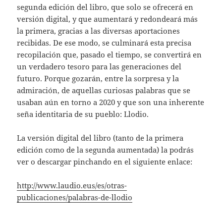
segunda edición del libro, que solo se ofrecerá en
versión digital, y que aumentará y redondeará más
la primera, gracias a las diversas aportaciones
recibidas. De ese modo, se culminará esta precisa
recopilación que, pasado el tiempo, se convertirá en
un verdadero tesoro para las generaciones del
futuro. Porque gozarán, entre la sorpresa y la
admiración, de aquellas curiosas palabras que se
usaban aún en torno a 2020 y que son una inherente
seña identitaria de su pueblo: Llodio.
La versión digital del libro (tanto de la primera
edición como de la segunda aumentada) la podrás
ver o descargar pinchando en el siguiente enlace:
http://www.laudio.eus/es/otras-
publicaciones/palabras-de-llodio