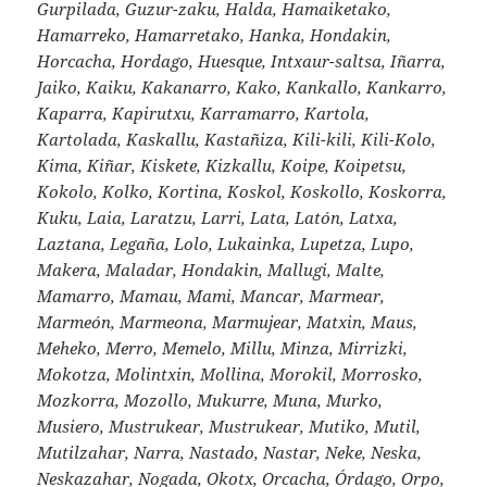
Gurpilada, Guzur-zaku, Halda, Hamaiketako,
Hamarreko, Hamarretako, Hanka, Hondakin,
Horcacha, Hordago, Huesque, Intxaur-saltsa, Iñarra,
Jaiko, Kaiku, Kakanarro, Kako, Kankallo, Kankarro,
Kaparra, Kapirutxu, Karramarro, Kartola,
Kartolada, Kaskallu, Kastañiza, Kili-kili, Kili-Kolo,
Kima, Kiñar, Kiskete, Kizkallu, Koipe, Koipetsu,
Kokolo, Kolko, Kortina, Koskol, Koskollo, Koskorra,
Kuku, Laia, Laratzu, Larri, Lata, Latón, Latxa,
Laztana, Legaña, Lolo, Lukainka, Lupetza, Lupo,
Makera, Maladar, Hondakin, Mallugi, Malte,
Mamarro, Mamau, Mami, Mancar, Marmear,
Marmeón, Marmeona, Marmujear, Matxin, Maus,
Meheko, Merro, Memelo, Millu, Minza, Mirrizki,
Mokotza, Molintxin, Mollina, Morokil, Morrosko,
Mozkorra, Mozollo, Mukurre, Muna, Murko,
Musiero, Mustrukear, Mustrukear, Mutiko, Mutil,
Mutilzahar, Narra, Nastado, Nastar, Neke, Neska,
Neskazahar, Nogada, Okotx, Orcacha, Órdago, Orpo,