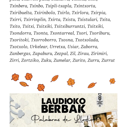
Txinbera, Txinbo, Txipli-txapla, Txintxorta,
Txiribuelta, Txirinbolo, Txirlo, Txirlora, Txirpia,
Txirri, Txirrinplin, Txirta, Txistu, Txistulari, Txita,
Txito, Txitxi, Txitxiki, Txitxiburruntzi, Txitxiki,
Txondorra, Txonta, Txontarreal, Txori, Txoriburu,
Txoritoki, Txorroborro, Txosna, Txotxolada,
Txotxolo, Urkelear, Urretxa, Usiar, Zaborra,
Zanbergas, Zapaburu, Zezpal, Zil, Zirau, Zirimiri,
Zirri, Zortziko, Zuku, Zumelar, Zurito, Zurru, Zurrut