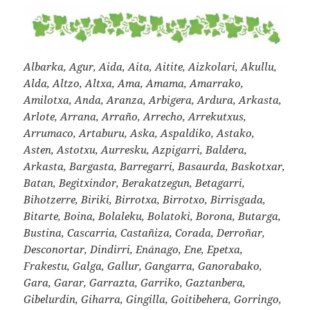
Albarka, Agur, Aida, Aita, Aitite, Aizkolari, Akullu,
Alda, Altzo, Altxa, Ama, Amama, Amarrako,
Amilotxa, Anda, Aranza, Arbigera, Ardura, Arkasta,
Arlote, Arrana, Arraño, Arrecho, Arrekutxus,
Arrumaco, Artaburu, Aska, Aspaldiko, Astako,
Asten, Astotxu, Aurresku, Azpigarri, Baldera,
Arkasta, Bargasta, Barregarri, Basaurda, Baskotxar,
Batan, Begitxindor, Berakatzegun, Betagarri,
Bihotzerre, Biriki, Birrotxa, Birrotxo, Birrisgada,
Bitarte, Boina, Bolaleku, Bolatoki, Borona, Butarga,
Bustina, Cascarria, Castañiza, Corada, Derroñar,
Desconortar, Dindirri, Enánago, Ene, Epetxa,
Frakestu, Galga, Gallur, Gangarra, Ganorabako,
Gara, Garar, Garrazta, Garriko, Gaztanbera,
Gibelurdin, Giharra, Gingilla, Goitibehera, Gorringo,