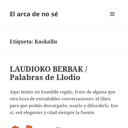
El arca de no sé
MENÚ
Y
WIDGETS
Etiqueta:
Kaskallu
LAUDIOKO BERBAK /
Palabras de Llodio
Aquí tenéis un humilde regalo, fruto de alguna que
otra hora de entrañables conversaciones: el libro,
para que podáis descargarlo, usarlo y difundirlo. Eso
sí, sed elegantes y citad siempre la fuente.