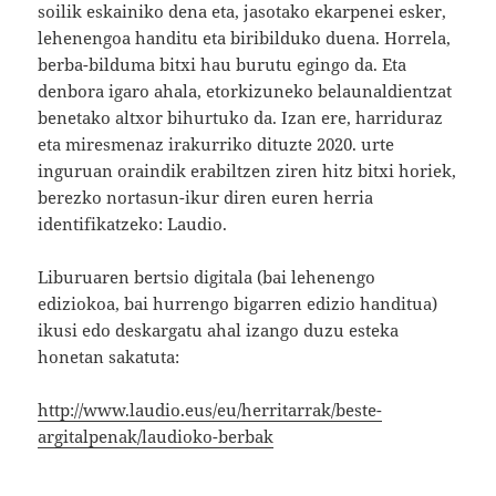
soilik eskainiko dena eta, jasotako ekarpenei esker,
lehenengoa handitu eta biribilduko duena. Horrela,
berba-bilduma bitxi hau burutu egingo da. Eta
denbora igaro ahala, etorkizuneko belaunaldientzat
benetako altxor bihurtuko da. Izan ere, harriduraz
eta miresmenaz irakurriko dituzte 2020. urte
inguruan oraindik erabiltzen ziren hitz bitxi horiek,
berezko nortasun-ikur diren euren herria
identifikatzeko: Laudio.
Liburuaren bertsio digitala (bai lehenengo
ediziokoa, bai hurrengo bigarren edizio handitua)
ikusi edo deskargatu ahal izango duzu esteka
honetan sakatuta:
http://www.laudio.eus/eu/herritarrak/beste-
argitalpenak/laudioko-berbak