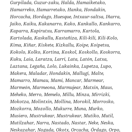
Gurpilada, Guzur-zaku, Halda, Hamaiketako,
Hamarreko, Hamarretako, Hanka, Hondakin,
Horcacha, Hordago, Huesque, Intxaur-saltsa, Iñarra,
Jaiko, Kaiku, Kakanarro, Kako, Kankallo, Kankarro,
Kaparra, Kapirutxu, Karramarro, Kartola,
Kartolada, Kaskallu, Kastañiza, Kili-kili, Kili-Kolo,
Kima, Kiñar, Kiskete, Kizkallu, Koipe, Koipetsu,
Kokolo, Kolko, Kortina, Koskol, Koskollo, Koskorra,
Kuku, Laia, Laratzu, Larri, Lata, Latón, Latxa,
Laztana, Legaña, Lolo, Lukainka, Lupetza, Lupo,
Makera, Maladar, Hondakin, Mallugi, Malte,
Mamarro, Mamau, Mami, Mancar, Marmear,
Marmeón, Marmeona, Marmujear, Matxin, Maus,
Meheko, Merro, Memelo, Millu, Minza, Mirrizki,
Mokotza, Molintxin, Mollina, Morokil, Morrosko,
Mozkorra, Mozollo, Mukurre, Muna, Murko,
Musiero, Mustrukear, Mustrukear, Mutiko, Mutil,
Mutilzahar, Narra, Nastado, Nastar, Neke, Neska,
Neskazahar, Nogada, Okotx, Orcacha, Órdago, Orpo,