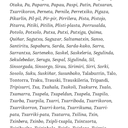
Otaka, Pa, Paparra, Papau, Paspi, Patin, Patxaran,
Txarrikoron, Perneta, Pernile, Perretxiko, Pigaza,
Pikarlin, Pil-pil, Pir-pir, Pirrilera, Pista, Pistojo,
Pitarra, Pitiki, Pitilin, Plisti-plasta, Porrusalda,
Potolo, Potxolo, Putxa, Putxi, Putxiga, Quima,
Quiñar, Sagutxu, Saguzar, Saltamatxin, Sanso,
Santiritu, Sapaburu, Sarda, Sarda-kako, Sarra,
Sarrantxa, Sarteneko, Saskel, Saskeleria, Segulinda,
Sekulebedar, Seruga, Sespal, Sigulinda, Sil,
Sinsorgada, Sinsorgo, Sirau, Sirimiri, Sirri, Sorki,
Sosolo, Suku, Suskiñar, Susunbako,
Talaburrin, Talo,
Tontorra, Traku, Trauski, Trauskileria, Tripandi,
Tripisurri, Txa, Txahala, Txakoli, Txakurre, Txalo,
Txamarra, Txapela, Txapeldun, Txapela, Txapilo,
Txarba, Txarpila, Txarri, Txarriboda, Txarrikoron,
Txarrikorron, Txarri-korta, Txarrikuma, Txarri-
pata, Txarriki-pata, Txatarra, Txilina, Txin,
Txinbera, Txinbo, Txipli-txapla, Txintxorta,
Txiribuelta, Txirinbolo, Txirlo, Txirlora, Txirpia,