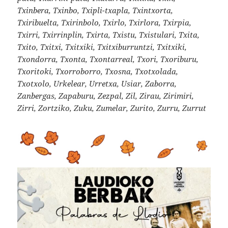
Txinbera, Txinbo, Txipli-txapla, Txintxorta,
Txiribuelta, Txirinbolo, Txirlo, Txirlora, Txirpia,
Txirri, Txirrinplin, Txirta, Txistu, Txistulari, Txita,
Txito, Txitxi, Txitxiki, Txitxiburruntzi, Txitxiki,
Txondorra, Txonta, Txontarreal, Txori, Txoriburu,
Txoritoki, Txorroborro, Txosna, Txotxolada,
Txotxolo, Urkelear, Urretxa, Usiar, Zaborra,
Zanbergas, Zapaburu, Zezpal, Zil, Zirau, Zirimiri,
Zirri, Zortziko, Zuku, Zumelar, Zurito, Zurru, Zurrut