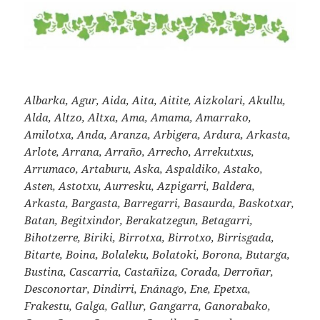
Albarka, Agur, Aida, Aita, Aitite, Aizkolari, Akullu,
Alda, Altzo, Altxa, Ama, Amama, Amarrako,
Amilotxa, Anda, Aranza, Arbigera, Ardura, Arkasta,
Arlote, Arrana, Arraño, Arrecho, Arrekutxus,
Arrumaco, Artaburu, Aska, Aspaldiko, Astako,
Asten, Astotxu, Aurresku, Azpigarri, Baldera,
Arkasta, Bargasta, Barregarri, Basaurda, Baskotxar,
Batan, Begitxindor, Berakatzegun, Betagarri,
Bihotzerre, Biriki, Birrotxa, Birrotxo, Birrisgada,
Bitarte, Boina, Bolaleku, Bolatoki, Borona, Butarga,
Bustina, Cascarria, Castañiza, Corada, Derroñar,
Desconortar, Dindirri, Enánago, Ene, Epetxa,
Frakestu, Galga, Gallur, Gangarra, Ganorabako,