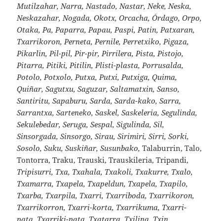
Mutilzahar, Narra, Nastado, Nastar, Neke, Neska,
Neskazahar, Nogada, Okotx, Orcacha, Órdago, Orpo,
Otaka, Pa, Paparra, Papau, Paspi, Patin, Patxaran,
Txarrikoron, Perneta, Pernile, Perretxiko, Pigaza,
Pikarlin, Pil-pil, Pir-pir, Pirrilera, Pista, Pistojo,
Pitarra, Pitiki, Pitilin, Plisti-plasta, Porrusalda,
Potolo, Potxolo, Putxa, Putxi, Putxiga, Quima,
Quiñar, Sagutxu, Saguzar, Saltamatxin, Sanso,
Santiritu, Sapaburu, Sarda, Sarda-kako, Sarra,
Sarrantxa, Sarteneko, Saskel, Saskeleria, Segulinda,
Sekulebedar, Seruga, Sespal, Sigulinda, Sil,
Sinsorgada, Sinsorgo, Sirau, Sirimiri, Sirri, Sorki,
Sosolo, Suku, Suskiñar, Susunbako,
Talaburrin, Talo,
Tontorra, Traku, Trauski, Trauskileria, Tripandi,
Tripisurri, Txa, Txahala, Txakoli, Txakurre, Txalo,
Txamarra, Txapela, Txapeldun, Txapela, Txapilo,
Txarba, Txarpila, Txarri, Txarriboda, Txarrikoron,
Txarrikorron, Txarri-korta, Txarrikuma, Txarri-
pata, Txarriki-pata, Txatarra, Txilina, Txin,