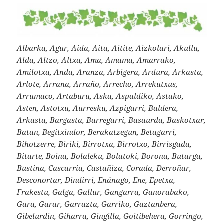
Albarka, Agur, Aida, Aita, Aitite, Aizkolari, Akullu,
Alda, Altzo, Altxa, Ama, Amama, Amarrako,
Amilotxa, Anda, Aranza, Arbigera, Ardura, Arkasta,
Arlote, Arrana, Arraño, Arrecho, Arrekutxus,
Arrumaco, Artaburu, Aska, Aspaldiko, Astako,
Asten, Astotxu, Aurresku, Azpigarri, Baldera,
Arkasta, Bargasta, Barregarri, Basaurda, Baskotxar,
Batan, Begitxindor, Berakatzegun, Betagarri,
Bihotzerre, Biriki, Birrotxa, Birrotxo, Birrisgada,
Bitarte, Boina, Bolaleku, Bolatoki, Borona, Butarga,
Bustina, Cascarria, Castañiza, Corada, Derroñar,
Desconortar, Dindirri, Enánago, Ene, Epetxa,
Frakestu, Galga, Gallur, Gangarra, Ganorabako,
Gara, Garar, Garrazta, Garriko, Gaztanbera,
Gibelurdin, Giharra, Gingilla, Goitibehera, Gorringo,