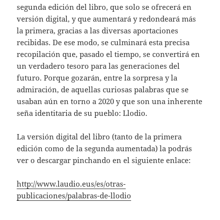
segunda edición del libro, que solo se ofrecerá en
versión digital, y que aumentará y redondeará más
la primera, gracias a las diversas aportaciones
recibidas. De ese modo, se culminará esta precisa
recopilación que, pasado el tiempo, se convertirá en
un verdadero tesoro para las generaciones del
futuro. Porque gozarán, entre la sorpresa y la
admiración, de aquellas curiosas palabras que se
usaban aún en torno a 2020 y que son una inherente
seña identitaria de su pueblo: Llodio.
La versión digital del libro (tanto de la primera
edición como de la segunda aumentada) la podrás
ver o descargar pinchando en el siguiente enlace:
http://www.laudio.eus/es/otras-
publicaciones/palabras-de-llodio