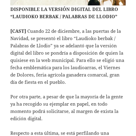
DISPONIBLE LA VERSIÓN DIGITAL DEL LIBRO
“LAUDIOKO BERBAK / PALABRAS DE LLODIO”
[CAST]
Cuando 22 de diciembre, a las puertas de la
Navidad, se presentó el libro “Laudioko berbak /
Palabras de Llodio” ya se adelantó que la versión
digital del libro se pondría a disposición de quien la
quisiese en la web municipal. Para ello se eligió una
fecha emblemática para los laudioarras, el Viernes
de Dolores, feria agrícola ganadera comarcal, gran
día de fiesta en el pueblo.
Por otra parte, a pesar de que la mayoría de la gente
ya ha recogido su ejemplar en papel, en todo
momento podrá solicitarse, al margen de exista la
edición digital.
Respecto a esta última, se está perfilando una