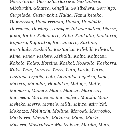
Gara, Garar, Garrazta, Garriko, Gaztanbera,
Gibelurdin, Giharra, Gingilla, Goitibehera, Gorringo,
Gurpilada, Guzur-zaku, Halda, Hamaiketako,
Hamarreko, Hamarretako, Hanka, Hondakin,
Horcacha, Hordago, Huesque, Intxaur-saltsa, Iñarra,
Jaiko, Kaiku, Kakanarro, Kako, Kankallo, Kankarro,
Kaparra, Kapirutxu, Karramarro, Kartola,
Kartolada, Kaskallu, Kastañiza, Kili-kili, Kili-Kolo,
Kima, Kiñar, Kiskete, Kizkallu, Koipe, Koipetsu,
Kokolo, Kolko, Kortina, Koskol, Koskollo, Koskorra,
Kuku, Laia, Laratzu, Larri, Lata, Latón, Latxa,
Laztana, Legaña, Lolo, Lukainka, Lupetza, Lupo,
Makera, Maladar, Hondakin, Mallugi, Malte,
Mamarro, Mamau, Mami, Mancar, Marmear,
Marmeón, Marmeona, Marmujear, Matxin, Maus,
Meheko, Merro, Memelo, Millu, Minza, Mirrizki,
Mokotza, Molintxin, Mollina, Morokil, Morrosko,
Mozkorra, Mozollo, Mukurre, Muna, Murko,
Musiero, Mustrukear, Mustrukear, Mutiko, Mutil,