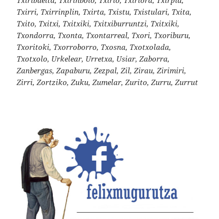
Txirri, Txirrinplin, Txirta, Txistu, Txistulari, Txita,
Txito, Txitxi, Txitxiki, Txitxiburruntzi, Txitxiki,
Txondorra, Txonta, Txontarreal, Txori, Txoriburu,
Txoritoki, Txorroborro, Txosna, Txotxolada,
Txotxolo, Urkelear, Urretxa, Usiar, Zaborra,
Zanbergas, Zapaburu, Zezpal, Zil, Zirau, Zirimiri,
Zirri, Zortziko, Zuku, Zumelar, Zurito, Zurru, Zurrut