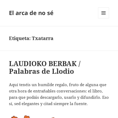
El arca de no sé
MENÚ
Y
WIDGETS
Etiqueta:
Txatarra
LAUDIOKO BERBAK /
Palabras de Llodio
Aquí tenéis un humilde regalo, fruto de alguna que
otra hora de entrañables conversaciones: el libro,
para que podáis descargarlo, usarlo y difundirlo. Eso
sí, sed elegantes y citad siempre la fuente.