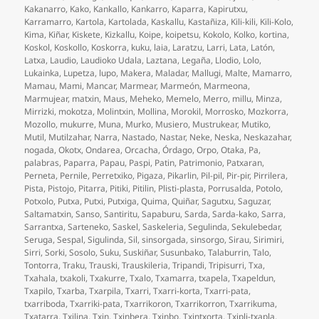
Kakanarro
,
Kako
,
Kankallo
,
Kankarro
,
Kaparra
,
Kapirutxu
,
Karramarro
,
Kartola
,
Kartolada
,
Kaskallu
,
Kastañiza
,
Kili-kili
,
Kili-Kolo
,
Kima
,
Kiñar
,
Kiskete
,
Kizkallu
,
Koipe
,
koipetsu
,
Kokolo
,
Kolko
,
kortina
,
Koskol
,
Koskollo
,
Koskorra
,
kuku
,
laia
,
Laratzu
,
Larri
,
Lata
,
Latón
,
Latxa
,
Laudio
,
Laudioko Udala
,
Laztana
,
Legaña
,
Llodio
,
Lolo
,
Lukainka
,
Lupetza
,
lupo
,
Makera
,
Maladar
,
Mallugi
,
Malte
,
Mamarro
,
Mamau
,
Mami
,
Mancar
,
Marmear
,
Marmeón
,
Marmeona
,
Marmujear
,
matxin
,
Maus
,
Meheko
,
Memelo
,
Merro
,
millu
,
Minza
,
Mirrizki
,
mokotza
,
Molintxin
,
Mollina
,
Morokil
,
Morrosko
,
Mozkorra
,
Mozollo
,
mukurre
,
Muna
,
Murko
,
Musiero
,
Mustrukear
,
Mutiko
,
Mutil
,
Mutilzahar
,
Narra
,
Nastado
,
Nastar
,
Neke
,
Neska
,
Neskazahar
,
nogada
,
Okotx
,
Ondarea
,
Orcacha
,
Órdago
,
Orpo
,
Otaka
,
Pa
,
palabras
,
Paparra
,
Papau
,
Paspi
,
Patin
,
Patrimonio
,
Patxaran
,
Perneta
,
Pernile
,
Perretxiko
,
Pigaza
,
Pikarlin
,
Pil-pil
,
Pir-pir
,
Pirrilera
,
Pista
,
Pistojo
,
Pitarra
,
Pitiki
,
Pitilin
,
Plisti-plasta
,
Porrusalda
,
Potolo
,
Potxolo
,
Putxa
,
Putxi
,
Putxiga
,
Quima
,
Quiñar
,
Sagutxu
,
Saguzar
,
Saltamatxin
,
Sanso
,
Santiritu
,
Sapaburu
,
Sarda
,
Sarda-kako
,
Sarra
,
Sarrantxa
,
Sarteneko
,
Saskel
,
Saskeleria
,
Segulinda
,
Sekulebedar
,
Seruga
,
Sespal
,
Sigulinda
,
Sil
,
sinsorgada
,
sinsorgo
,
Sirau
,
Sirimiri
,
Sirri
,
Sorki
,
Sosolo
,
Suku
,
Suskiñar
,
Susunbako
,
Talaburrin
,
Talo
,
Tontorra
,
Traku
,
Trauski
,
Trauskileria
,
Tripandi
,
Tripisurri
,
Txa
,
Txahala
,
txakoli
,
Txakurre
,
Txalo
,
Txamarra
,
txapela
,
Txapeldun
,
Txapilo
,
Txarba
,
Txarpila
,
Txarri
,
Txarri-korta
,
Txarri-pata
,
txarriboda
,
Txarriki-pata
,
Txarrikoron
,
Txarrikorron
,
Txarrikuma
,
Txatarra
,
Txilina
,
Txin
,
Txinbera
,
Txinbo
,
Txintxorta
,
Txipli-txapla
,