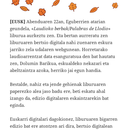
[EUSK]
Abenduaren 22an, Eguberrien atarian
geundela, «
Laudioko berbak/Palabras de Llodio
»
liburua aurkeztu zen. Eta bertan aurreratu zen
liburuaren bertsio digitala nahi zuenaren eskura
jarriko zela udalaren webgunean. Horretarako
laudioarrentzat data esanguratsua den bat hautatu
zen, Dolumin Barikua, eskualdeko nekazari eta
abeltzaintza azoka, herriko jai egun handia.
Bestalde, nahiz eta jende gehienak liburuaren
paperezko alea jaso badu ere, beti eskatu ahal
izango da, edizio digitalaren eskaintzarekin bat
eginda.
Euskarri digitalari dagokionez, liburuaren bigarren
edizio bat ere atontzen ari dira, bertsio digitalean