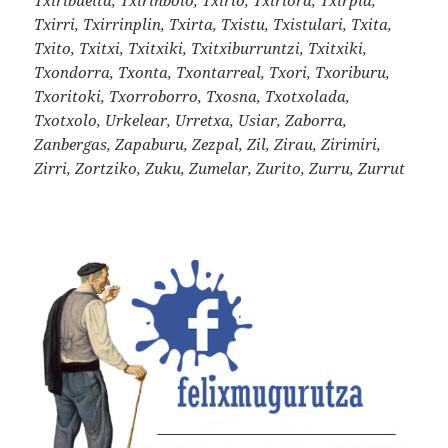
Txirri, Txirrinplin, Txirta, Txistu, Txistulari, Txita,
Txito, Txitxi, Txitxiki, Txitxiburruntzi, Txitxiki,
Txondorra, Txonta, Txontarreal, Txori, Txoriburu,
Txoritoki, Txorroborro, Txosna, Txotxolada,
Txotxolo, Urkelear, Urretxa, Usiar, Zaborra,
Zanbergas, Zapaburu, Zezpal, Zil, Zirau, Zirimiri,
Zirri, Zortziko, Zuku, Zumelar, Zurito, Zurru, Zurrut