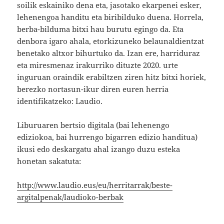
soilik eskainiko dena eta, jasotako ekarpenei esker,
lehenengoa handitu eta biribilduko duena. Horrela,
berba-bilduma bitxi hau burutu egingo da. Eta
denbora igaro ahala, etorkizuneko belaunaldientzat
benetako altxor bihurtuko da. Izan ere, harriduraz
eta miresmenaz irakurriko dituzte 2020. urte
inguruan oraindik erabiltzen ziren hitz bitxi horiek,
berezko nortasun-ikur diren euren herria
identifikatzeko: Laudio.
Liburuaren bertsio digitala (bai lehenengo
ediziokoa, bai hurrengo bigarren edizio handitua)
ikusi edo deskargatu ahal izango duzu esteka
honetan sakatuta:
http://www.laudio.eus/eu/herritarrak/beste-
argitalpenak/laudioko-berbak