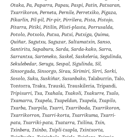
Otaka, Pa, Paparra, Papau, Paspi, Patin, Patxaran,
Txarrikoron, Perneta, Pernile, Perretxiko, Pigaza,
Pikarlin, Pil-pil, Pir-pir, Pirrilera, Pista, Pistojo,
Pitarra, Pitiki, Pitilin, Plisti-plasta, Porrusalda,
Potolo, Potxolo, Putxa, Putxi, Putxiga, Quima,
Quiñar, Sagutxu, Saguzar, Saltamatxin, Sanso,
Santiritu, Sapaburu, Sarda, Sarda-kako, Sarra,
Sarrantxa, Sarteneko, Saskel, Saskeleria, Segulinda,
Sekulebedar, Seruga, Sespal, Sigulinda, Sil,
Sinsorgada, Sinsorgo, Sirau, Sirimiri, Sirri, Sorki,
Sosolo, Suku, Suskiñar, Susunbako,
Talaburrin, Talo,
Tontorra, Traku, Trauski, Trauskileria, Tripandi,
Tripisurri, Txa, Txahala, Txakoli, Txakurre, Txalo,
Txamarra, Txapela, Txapeldun, Txapela, Txapilo,
Txarba, Txarpila, Txarri, Txarriboda, Txarrikoron,
Txarrikorron, Txarri-korta, Txarrikuma, Txarri-
pata, Txarriki-pata, Txatarra, Txilina, Txin,
Txinbera, Txinbo, Txipli-txapla, Txintxorta,
Txiribuelta, Txirinbolo, Txirlo, Txirlora, Txirpia,