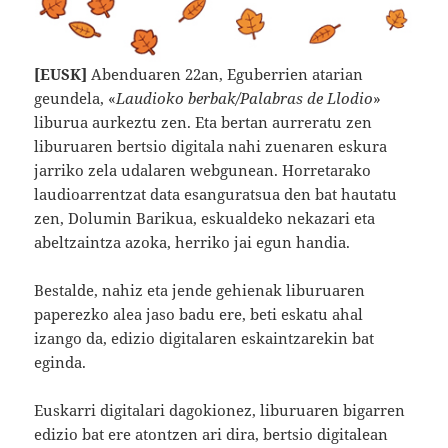
[EUSK]
Abenduaren 22an, Eguberrien atarian
geundela, «
Laudioko berbak/Palabras de Llodio
»
liburua aurkeztu zen. Eta bertan aurreratu zen
liburuaren bertsio digitala nahi zuenaren eskura
jarriko zela udalaren webgunean. Horretarako
laudioarrentzat data esanguratsua den bat hautatu
zen, Dolumin Barikua, eskualdeko nekazari eta
abeltzaintza azoka, herriko jai egun handia.
Bestalde, nahiz eta jende gehienak liburuaren
paperezko alea jaso badu ere, beti eskatu ahal
izango da, edizio digitalaren eskaintzarekin bat
eginda.
Euskarri digitalari dagokionez, liburuaren bigarren
edizio bat ere atontzen ari dira, bertsio digitalean