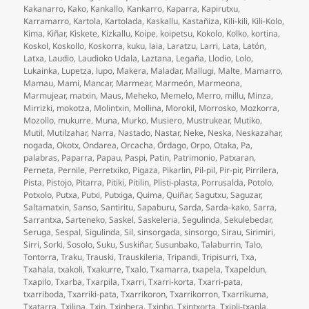
Kakanarro
,
Kako
,
Kankallo
,
Kankarro
,
Kaparra
,
Kapirutxu
,
Karramarro
,
Kartola
,
Kartolada
,
Kaskallu
,
Kastañiza
,
Kili-kili
,
Kili-Kolo
,
Kima
,
Kiñar
,
Kiskete
,
Kizkallu
,
Koipe
,
koipetsu
,
Kokolo
,
Kolko
,
kortina
,
Koskol
,
Koskollo
,
Koskorra
,
kuku
,
laia
,
Laratzu
,
Larri
,
Lata
,
Latón
,
Latxa
,
Laudio
,
Laudioko Udala
,
Laztana
,
Legaña
,
Llodio
,
Lolo
,
Lukainka
,
Lupetza
,
lupo
,
Makera
,
Maladar
,
Mallugi
,
Malte
,
Mamarro
,
Mamau
,
Mami
,
Mancar
,
Marmear
,
Marmeón
,
Marmeona
,
Marmujear
,
matxin
,
Maus
,
Meheko
,
Memelo
,
Merro
,
millu
,
Minza
,
Mirrizki
,
mokotza
,
Molintxin
,
Mollina
,
Morokil
,
Morrosko
,
Mozkorra
,
Mozollo
,
mukurre
,
Muna
,
Murko
,
Musiero
,
Mustrukear
,
Mutiko
,
Mutil
,
Mutilzahar
,
Narra
,
Nastado
,
Nastar
,
Neke
,
Neska
,
Neskazahar
,
nogada
,
Okotx
,
Ondarea
,
Orcacha
,
Órdago
,
Orpo
,
Otaka
,
Pa
,
palabras
,
Paparra
,
Papau
,
Paspi
,
Patin
,
Patrimonio
,
Patxaran
,
Perneta
,
Pernile
,
Perretxiko
,
Pigaza
,
Pikarlin
,
Pil-pil
,
Pir-pir
,
Pirrilera
,
Pista
,
Pistojo
,
Pitarra
,
Pitiki
,
Pitilin
,
Plisti-plasta
,
Porrusalda
,
Potolo
,
Potxolo
,
Putxa
,
Putxi
,
Putxiga
,
Quima
,
Quiñar
,
Sagutxu
,
Saguzar
,
Saltamatxin
,
Sanso
,
Santiritu
,
Sapaburu
,
Sarda
,
Sarda-kako
,
Sarra
,
Sarrantxa
,
Sarteneko
,
Saskel
,
Saskeleria
,
Segulinda
,
Sekulebedar
,
Seruga
,
Sespal
,
Sigulinda
,
Sil
,
sinsorgada
,
sinsorgo
,
Sirau
,
Sirimiri
,
Sirri
,
Sorki
,
Sosolo
,
Suku
,
Suskiñar
,
Susunbako
,
Talaburrin
,
Talo
,
Tontorra
,
Traku
,
Trauski
,
Trauskileria
,
Tripandi
,
Tripisurri
,
Txa
,
Txahala
,
txakoli
,
Txakurre
,
Txalo
,
Txamarra
,
txapela
,
Txapeldun
,
Txapilo
,
Txarba
,
Txarpila
,
Txarri
,
Txarri-korta
,
Txarri-pata
,
txarriboda
,
Txarriki-pata
,
Txarrikoron
,
Txarrikorron
,
Txarrikuma
,
Txatarra
,
Txilina
,
Txin
,
Txinbera
,
Txinbo
,
Txintxorta
,
Txipli-txapla
,