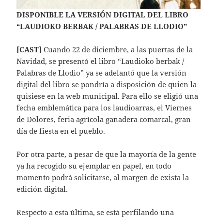
DISPONIBLE LA VERSIÓN DIGITAL DEL LIBRO
“LAUDIOKO BERBAK / PALABRAS DE LLODIO”
[CAST]
Cuando 22 de diciembre, a las puertas de la
Navidad, se presentó el libro “Laudioko berbak /
Palabras de Llodio” ya se adelantó que la versión
digital del libro se pondría a disposición de quien la
quisiese en la web municipal. Para ello se eligió una
fecha emblemática para los laudioarras, el Viernes
de Dolores, feria agrícola ganadera comarcal, gran
día de fiesta en el pueblo.
Por otra parte, a pesar de que la mayoría de la gente
ya ha recogido su ejemplar en papel, en todo
momento podrá solicitarse, al margen de exista la
edición digital.
Respecto a esta última, se está perfilando una