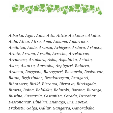
Albarka, Agur, Aida, Aita, Aitite, Aizkolari, Akullu,
Alda, Altzo, Altxa, Ama, Amama, Amarrako,
Amilotxa, Anda, Aranza, Arbigera, Ardura, Arkasta,
Arlote, Arrana, Arraño, Arrecho, Arrekutxus,
Arrumaco, Artaburu, Aska, Aspaldiko, Astako,
Asten, Astotxu, Aurresku, Azpigarri, Baldera,
Arkasta, Bargasta, Barregarri, Basaurda, Baskotxar,
Batan, Begitxindor, Berakatzegun, Betagarri,
Bihotzerre, Biriki, Birrotxa, Birrotxo, Birrisgada,
Bitarte, Boina, Bolaleku, Bolatoki, Borona, Butarga,
Bustina, Cascarria, Castañiza, Corada, Derroñar,
Desconortar, Dindirri, Enánago, Ene, Epetxa,
Frakestu, Galga, Gallur, Gangarra, Ganorabako,