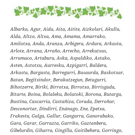
Albarka, Agur, Aida, Aita, Aitite, Aizkolari, Akullu,
Alda, Altzo, Altxa, Ama, Amama, Amarrako,
Amilotxa, Anda, Aranza, Arbigera, Ardura, Arkasta,
Arlote, Arrana, Arraño, Arrecho, Arrekutxus,
Arrumaco, Artaburu, Aska, Aspaldiko, Astako,
Asten, Astotxu, Aurresku, Azpigarri, Baldera,
Arkasta, Bargasta, Barregarri, Basaurda, Baskotxar,
Batan, Begitxindor, Berakatzegun, Betagarri,
Bihotzerre, Biriki, Birrotxa, Birrotxo, Birrisgada,
Bitarte, Boina, Bolaleku, Bolatoki, Borona, Butarga,
Bustina, Cascarria, Castañiza, Corada, Derroñar,
Desconortar, Dindirri, Enánago, Ene, Epetxa,
Frakestu, Galga, Gallur, Gangarra, Ganorabako,
Gara, Garar, Garrazta, Garriko, Gaztanbera,
Gibelurdin, Giharra, Gingilla, Goitibehera, Gorringo,