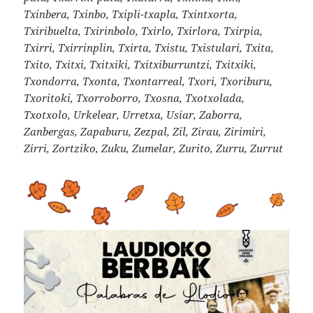
Txinbera, Txinbo, Txipli-txapla, Txintxorta,
Txiribuelta, Txirinbolo, Txirlo, Txirlora, Txirpia,
Txirri, Txirrinplin, Txirta, Txistu, Txistulari, Txita,
Txito, Txitxi, Txitxiki, Txitxiburruntzi, Txitxiki,
Txondorra, Txonta, Txontarreal, Txori, Txoriburu,
Txoritoki, Txorroborro, Txosna, Txotxolada,
Txotxolo, Urkelear, Urretxa, Usiar, Zaborra,
Zanbergas, Zapaburu, Zezpal, Zil, Zirau, Zirimiri,
Zirri, Zortziko, Zuku, Zumelar, Zurito, Zurru, Zurrut