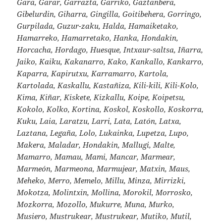
Gara, Garar, Garrazta, Garriko, Gaztanbera,
Gibelurdin, Giharra, Gingilla, Goitibehera, Gorringo,
Gurpilada, Guzur-zaku, Halda, Hamaiketako,
Hamarreko, Hamarretako, Hanka, Hondakin,
Horcacha, Hordago, Huesque, Intxaur-saltsa, Iñarra,
Jaiko, Kaiku, Kakanarro, Kako, Kankallo, Kankarro,
Kaparra, Kapirutxu, Karramarro, Kartola,
Kartolada, Kaskallu, Kastañiza, Kili-kili, Kili-Kolo,
Kima, Kiñar, Kiskete, Kizkallu, Koipe, Koipetsu,
Kokolo, Kolko, Kortina, Koskol, Koskollo, Koskorra,
Kuku, Laia, Laratzu, Larri, Lata, Latón, Latxa,
Laztana, Legaña, Lolo, Lukainka, Lupetza, Lupo,
Makera, Maladar, Hondakin, Mallugi, Malte,
Mamarro, Mamau, Mami, Mancar, Marmear,
Marmeón, Marmeona, Marmujear, Matxin, Maus,
Meheko, Merro, Memelo, Millu, Minza, Mirrizki,
Mokotza, Molintxin, Mollina, Morokil, Morrosko,
Mozkorra, Mozollo, Mukurre, Muna, Murko,
Musiero, Mustrukear, Mustrukear, Mutiko, Mutil,