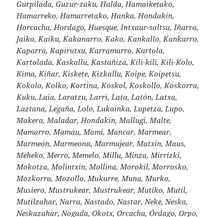
Gurpilada, Guzur-zaku, Halda, Hamaiketako,
Hamarreko, Hamarretako, Hanka, Hondakin,
Horcacha, Hordago, Huesque, Intxaur-saltsa, Iñarra,
Jaiko, Kaiku, Kakanarro, Kako, Kankallo, Kankarro,
Kaparra, Kapirutxu, Karramarro, Kartola,
Kartolada, Kaskallu, Kastañiza, Kili-kili, Kili-Kolo,
Kima, Kiñar, Kiskete, Kizkallu, Koipe, Koipetsu,
Kokolo, Kolko, Kortina, Koskol, Koskollo, Koskorra,
Kuku, Laia, Laratzu, Larri, Lata, Latón, Latxa,
Laztana, Legaña, Lolo, Lukainka, Lupetza, Lupo,
Makera, Maladar, Hondakin, Mallugi, Malte,
Mamarro, Mamau, Mami, Mancar, Marmear,
Marmeón, Marmeona, Marmujear, Matxin, Maus,
Meheko, Merro, Memelo, Millu, Minza, Mirrizki,
Mokotza, Molintxin, Mollina, Morokil, Morrosko,
Mozkorra, Mozollo, Mukurre, Muna, Murko,
Musiero, Mustrukear, Mustrukear, Mutiko, Mutil,
Mutilzahar, Narra, Nastado, Nastar, Neke, Neska,
Neskazahar, Nogada, Okotx, Orcacha, Órdago, Orpo,