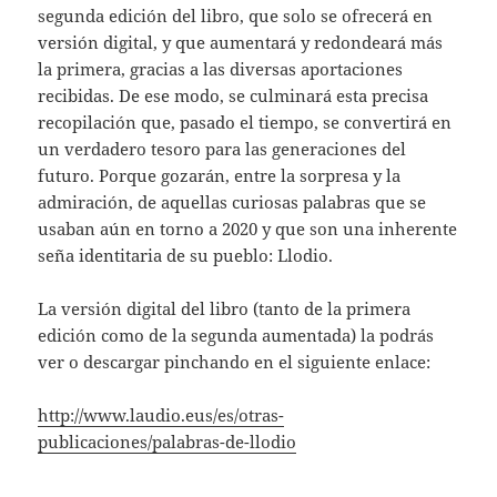
segunda edición del libro, que solo se ofrecerá en
versión digital, y que aumentará y redondeará más
la primera, gracias a las diversas aportaciones
recibidas. De ese modo, se culminará esta precisa
recopilación que, pasado el tiempo, se convertirá en
un verdadero tesoro para las generaciones del
futuro. Porque gozarán, entre la sorpresa y la
admiración, de aquellas curiosas palabras que se
usaban aún en torno a 2020 y que son una inherente
seña identitaria de su pueblo: Llodio.
La versión digital del libro (tanto de la primera
edición como de la segunda aumentada) la podrás
ver o descargar pinchando en el siguiente enlace:
http://www.laudio.eus/es/otras-
publicaciones/palabras-de-llodio