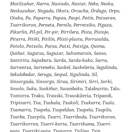
Mutilzahar, Narra, Nastado, Nastar, Neke, Neska,
Neskazahar, Nogada, Okotx, Orcacha, Órdago, Orpo,
Otaka, Pa, Paparra, Papau, Paspi, Patin, Patxaran,
Txarrikoron, Perneta, Pernile, Perretxiko, Pigaza,
Pikarlin, Pil-pil, Pir-pir, Pirrilera, Pista, Pistojo,
Pitarra, Pitiki, Pitilin, Plisti-plasta, Porrusalda,
Potolo, Potxolo, Putxa, Putxi, Putxiga, Quima,
Quiñar, Sagutxu, Saguzar, Saltamatxin, Sanso,
Santiritu, Sapaburu, Sarda, Sarda-kako, Sarra,
Sarrantxa, Sarteneko, Saskel, Saskeleria, Segulinda,
Sekulebedar, Seruga, Sespal, Sigulinda, Sil,
Sinsorgada, Sinsorgo, Sirau, Sirimiri, Sirri, Sorki,
Sosolo, Suku, Suskiñar, Susunbako,
Talaburrin, Talo,
Tontorra, Traku, Trauski, Trauskileria, Tripandi,
Tripisurri, Txa, Txahala, Txakoli, Txakurre, Txalo,
Txamarra, Txapela, Txapeldun, Txapela, Txapilo,
Txarba, Txarpila, Txarri, Txarriboda, Txarrikoron,
Txarrikorron, Txarri-korta, Txarrikuma, Txarri-
pata, Txarriki-pata, Txatarra, Txilina, Txin,