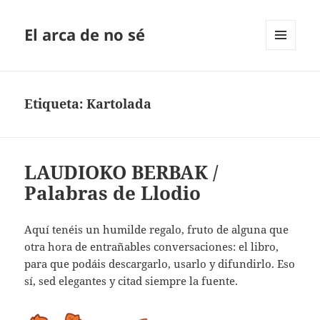
El arca de no sé
MENÚ
Y
WIDGETS
Etiqueta:
Kartolada
LAUDIOKO BERBAK /
Palabras de Llodio
Aquí tenéis un humilde regalo, fruto de alguna que
otra hora de entrañables conversaciones: el libro,
para que podáis descargarlo, usarlo y difundirlo. Eso
sí, sed elegantes y citad siempre la fuente.