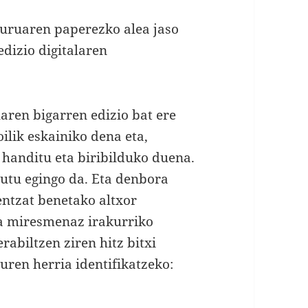
iburuaren paperezko alea jaso
edizio digitalaren
uaren bigarren edizio bat ere
oilik eskainiko dena eta,
 handitu eta biribilduko duena.
utu egingo da. Eta denbora
entzat benetako altxor
ta miresmenaz irakurriko
rabiltzen ziren hitz bitxi
uren herria identifikatzeko: