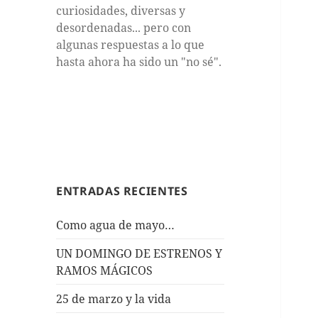
curiosidades, diversas y
desordenadas... pero con
algunas respuestas a lo que
hasta ahora ha sido un "no sé".
ENTRADAS RECIENTES
Como agua de mayo…
UN DOMINGO DE ESTRENOS Y
RAMOS MÁGICOS
25 de marzo y la vida