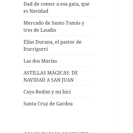
Dad de comer a esa gata, que
es Navidad
Mercado de Santo Tomás y
tres de Laudio
Elías Durana, el pastor de
Iturrigorri
Las dos Marías
ASTILLAS MÁGICAS: DE
NAVIDAD A SAN JUAN
Cayo Redón y mi bici
Santa Cruz de Gardea