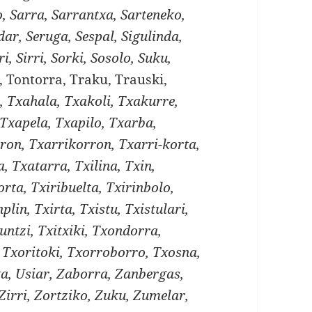
, Sarra, Sarrantxa, Sarteneko,
dar, Seruga, Sespal, Sigulinda,
i, Sirri, Sorki, Sosolo, Suku,
, Tontorra, Traku, Trauski,
a, Txahala, Txakoli, Txakurre,
Txapela, Txapilo, Txarba,
ron, Txarrikorron, Txarri-korta,
, Txatarra, Txilina, Txin,
orta, Txiribuelta, Txirinbolo,
nplin, Txirta, Txistu, Txistulari,
runtzi, Txitxiki, Txondorra,
 Txoritoki, Txorroborro, Txosna,
xa, Usiar, Zaborra, Zanbergas,
 Zirri, Zortziko, Zuku, Zumelar,