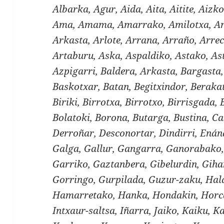
Albarka, Agur, Aida, Aita, Aitite, Aizko
Ama, Amama, Amarrako, Amilotxa, And
Arkasta, Arlote, Arrana, Arraño, Arre
Artaburu, Aska, Aspaldiko, Astako, As
Azpigarri, Baldera, Arkasta, Bargasta
Baskotxar, Batan, Begitxindor, Berakat
Biriki, Birrotxa, Birrotxo, Birrisgada, 
Bolatoki, Borona, Butarga, Bustina, Ca
Derroñar, Desconortar, Dindirri, Enán
Galga, Gallur, Gangarra, Ganorabako,
Garriko, Gaztanbera, Gibelurdin, Gihar
Gorringo, Gurpilada, Guzur-zaku, Ha
Hamarretako, Hanka, Hondakin, Horc
Intxaur-saltsa, Iñarra, Jaiko, Kaiku, 