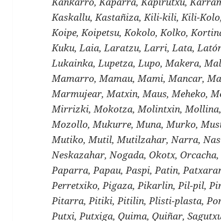
Kankarro, Kaparra, Kapirutxu, Karram
Kaskallu, Kastañiza, Kili-kili, Kili-Kol
Koipe, Koipetsu, Kokolo, Kolko, Kortin
Kuku, Laia, Laratzu, Larri, Lata, Lató
Lukainka, Lupetza, Lupo, Makera, Mal
Mamarro, Mamau, Mami, Mancar, Ma
Marmujear, Matxin, Maus, Meheko, Me
Mirrizki, Mokotza, Molintxin, Mollin
Mozollo, Mukurre, Muna, Murko, Musi
Mutiko, Mutil, Mutilzahar, Narra, Nas
Neskazahar, Nogada, Okotx, Orcacha, 
Paparra, Papau, Paspi, Patin, Patxaran
Perretxiko, Pigaza, Pikarlin, Pil-pil, Pir
Pitarra, Pitiki, Pitilin, Plisti-plasta, 
Putxi, Putxiga, Quima, Quiñar, Sagutxu