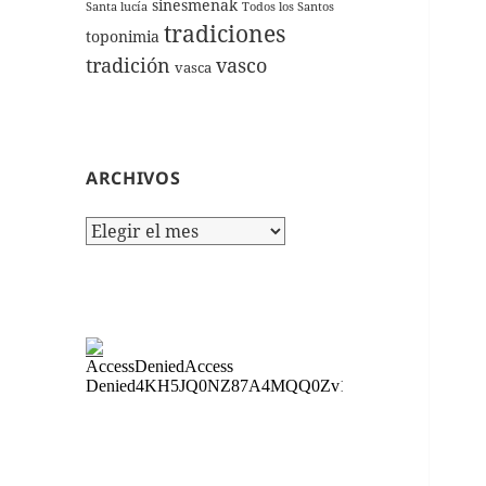
sinesmenak
Santa lucía
Todos los Santos
tradiciones
toponimia
tradición
vasco
vasca
ARCHIVOS
Archivos