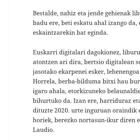
Bestalde, nahiz eta jende gehienak l
badu ere, beti eskatu ahal izango da, 
eskaintzarekin bat eginda.
Euskarri digitalari dagokionez, libur
atontzen ari dira, bertsio digitalean s
jasotako ekarpenei esker, lehenengoa
Horrela, berba-bilduma bitxi hau bur
igaro ahala, etorkizuneko belaunaldi
bihurtuko da. Izan ere, harriduraz e
dituzte 2020. urte inguruan oraindik e
horiek, berezko nortasun-ikur diren e
Laudio.