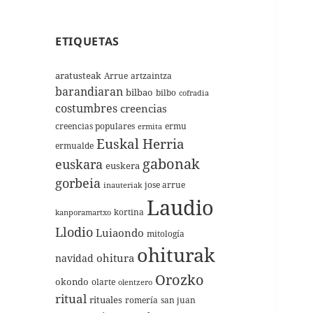
ETIQUETAS
aratusteak
Arrue
artzaintza
barandiaran
bilbao
bilbo
cofradia
costumbres
creencias
creencias populares
ermu
ermita
Euskal Herria
ermualde
gabonak
euskara
euskera
gorbeia
jose arrue
inauteriak
Laudio
kortina
kanporamartxo
Llodio
Luiaondo
mitología
ohiturak
ohitura
navidad
Orozko
okondo
olarte
olentzero
ritual
rituales
romería
san juan