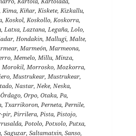
arro, Kartola, Kartolada,
o, Kima, Kiñar, Kiskete, Kizkallu,
a, Koskol, Koskollo, Koskorra,
n, Latxa, Laztana, Legaña, Lolo,
adar, Hondakin, Mallugi, Malte,
rmear, Marmeón, Marmeona,
rro, Memelo, Millu, Minza,
a, Morokil, Morrosko, Mozkorra,
ero, Mustrukear, Mustrukear,
tado, Nastar, Neke, Neska,
Órdago, Orpo, Otaka, Pa,
, Txarrikoron, Perneta, Pernile,
-pir, Pirrilera, Pista, Pistojo,
Porrusalda, Potolo, Potxolo, Putxa,
, Saguzar, Saltamatxin, Sanso,