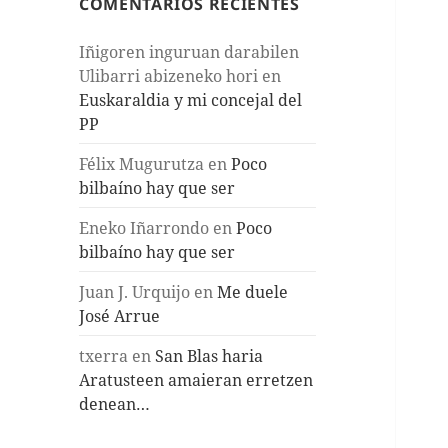
COMENTARIOS RECIENTES
Iñigoren inguruan darabilen
Ulibarri abizeneko hori
en
Euskaraldia y mi concejal del
PP
Félix Mugurutza
en
Poco
bilbaíno hay que ser
Eneko Iñarrondo
en
Poco
bilbaíno hay que ser
Juan J. Urquijo
en
Me duele
José Arrue
txerra
en
San Blas haria
Aratusteen amaieran erretzen
denean…