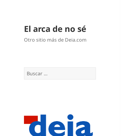
El arca de no sé
Otro sitio más de Deia.com
Buscar: