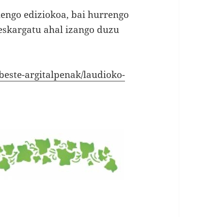
nengo ediziokoa, bai hurrengo
deskargatu ahal izango duzu
beste-argitalpenak/laudioko-