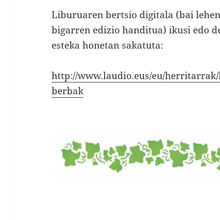
Liburuaren bertsio digitala (bai lehe
bigarren edizio handitua) ikusi edo 
esteka honetan sakatuta:
http://www.laudio.eus/eu/herritarrak/
berbak