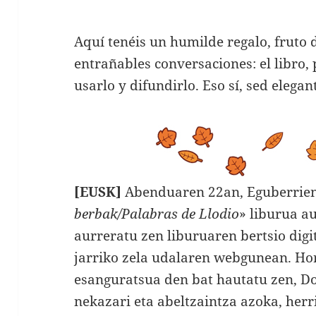
Aquí tenéis un humilde regalo, fruto 
entrañables conversaciones: el libro,
usarlo y difundirlo. Eso sí, sed elegan
[EUSK]
Abenduaren 22an, Eguberrien 
berbak/Palabras de Llodio
» liburua a
aurreratu zen liburuaren bertsio dig
jarriko zela udalaren webgunean. Ho
esanguratsua den bat hautatu zen, D
nekazari eta abeltzaintza azoka, herr