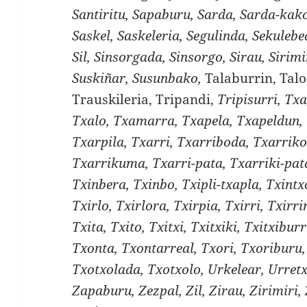
Santiritu, Sapaburu, Sarda, Sarda-kako
Saskel, Saskeleria, Segulinda, Sekulebe
Sil, Sinsorgada, Sinsorgo, Sirau, Sirimir
Suskiñar, Susunbako,
Talaburrin, Talo
Trauskileria, Tripandi,
Tripisurri, Tx
Txalo, Txamarra, Txapela, Txapeldun, 
Txarpila, Txarri, Txarriboda, Txarriko
Txarrikuma, Txarri-pata, Txarriki-pata
Txinbera, Txinbo, Txipli-txapla, Txintx
Txirlo, Txirlora, Txirpia, Txirri, Txirri
Txita, Txito, Txitxi, Txitxiki, Txitxibur
Txonta, Txontarreal, Txori, Txoriburu,
Txotxolada, Txotxolo, Urkelear, Urret
Zapaburu, Zezpal, Zil, Zirau, Zirimiri,