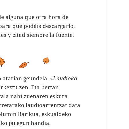
de alguna que otra hora de
 para que podáis descargarlo,
tes y citad siempre la fuente.
atarian geundela, «
Laudioko
urkeztu zen. Eta bertan
itala nahi zuenaren eskura
rretarako laudioarrentzat data
olumin Barikua, eskualdeko
iko jai egun handia.