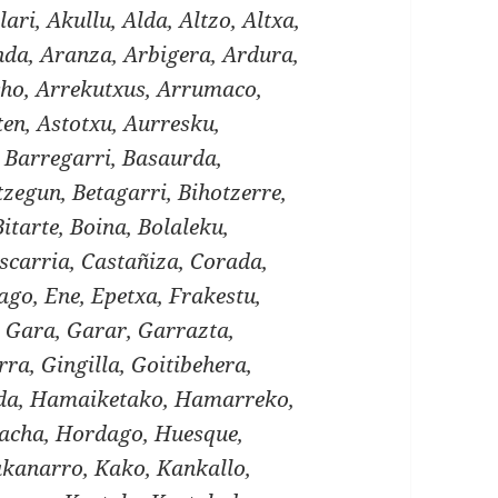
lari, Akullu, Alda, Altzo, Altxa,
a, Aranza, Arbigera, Ardura,
cho, Arrekutxus, Arrumaco,
ten, Astotxu, Aurresku,
, Barregarri, Basaurda,
zegun, Betagarri, Bihotzerre,
Bitarte, Boina, Bolaleku,
scarria, Castañiza, Corada,
ago, Ene, Epetxa, Frakestu,
 Gara, Garar, Garrazta,
ra, Gingilla, Goitibehera,
lda, Hamaiketako, Hamarreko,
acha, Hordago, Huesque,
Kakanarro, Kako, Kankallo,