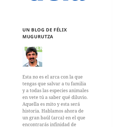
UN BLOG DE FÉLIX
MUGURUTZA
Esta no es el arca con la que
tengas que salvar a tu familia
y a todas las especies animales
en vete tú a saber qué diluvio.
Aquella es mito y esta será
historia. Hablamos ahora de
un gran baúl (arca) en el que
encontrarás infinidad de