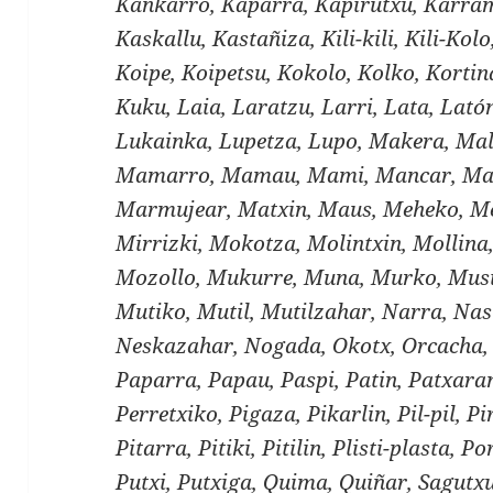
Kankarro, Kaparra, Kapirutxu, Karram
Kaskallu, Kastañiza, Kili-kili, Kili-Kol
Koipe, Koipetsu, Kokolo, Kolko, Kortin
Kuku, Laia, Laratzu, Larri, Lata, Lató
Lukainka, Lupetza, Lupo, Makera, Mal
Mamarro, Mamau, Mami, Mancar, Ma
Marmujear, Matxin, Maus, Meheko, Me
Mirrizki, Mokotza, Molintxin, Mollin
Mozollo, Mukurre, Muna, Murko, Musi
Mutiko, Mutil, Mutilzahar, Narra, Nas
Neskazahar, Nogada, Okotx, Orcacha, 
Paparra, Papau, Paspi, Patin, Patxaran
Perretxiko, Pigaza, Pikarlin, Pil-pil, Pir
Pitarra, Pitiki, Pitilin, Plisti-plasta, 
Putxi, Putxiga, Quima, Quiñar, Sagutxu