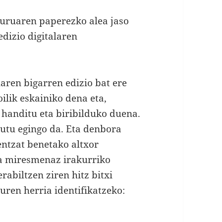
iburuaren paperezko alea jaso
edizio digitalaren
uaren bigarren edizio bat ere
oilik eskainiko dena eta,
 handitu eta biribilduko duena.
utu egingo da. Eta denbora
entzat benetako altxor
ta miresmenaz irakurriko
rabiltzen ziren hitz bitxi
uren herria identifikatzeko: