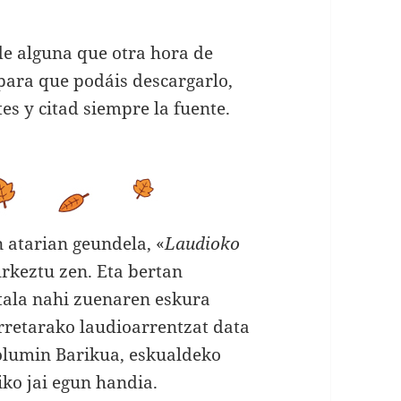
de alguna que otra hora de
 para que podáis descargarlo,
tes y citad siempre la fuente.
atarian geundela, «
Laudioko
urkeztu zen. Eta bertan
itala nahi zuenaren eskura
rretarako laudioarrentzat data
olumin Barikua, eskualdeko
iko jai egun handia.