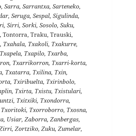
, Sarra, Sarrantxa, Sarteneko,
dar, Seruga, Sespal, Sigulinda,
i, Sirri, Sorki, Sosolo, Suku,
, Tontorra, Traku, Trauski,
a, Txahala, Txakoli, Txakurre,
Txapela, Txapilo, Txarba,
ron, Txarrikorron, Txarri-korta,
, Txatarra, Txilina, Txin,
orta, Txiribuelta, Txirinbolo,
nplin, Txirta, Txistu, Txistulari,
runtzi, Txitxiki, Txondorra,
 Txoritoki, Txorroborro, Txosna,
xa, Usiar, Zaborra, Zanbergas,
 Zirri, Zortziko, Zuku, Zumelar,