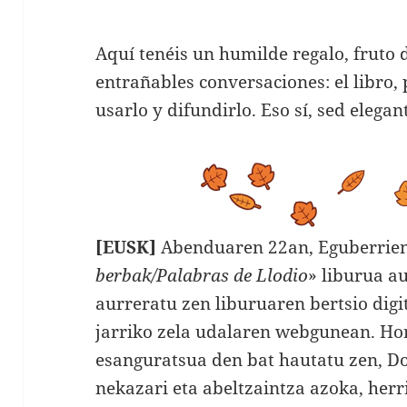
Aquí tenéis un humilde regalo, fruto 
entrañables conversaciones: el libro,
usarlo y difundirlo. Eso sí, sed elegan
[EUSK]
Abenduaren 22an, Eguberrien 
berbak/Palabras de Llodio
» liburua a
aurreratu zen liburuaren bertsio dig
jarriko zela udalaren webgunean. Ho
esanguratsua den bat hautatu zen, D
nekazari eta abeltzaintza azoka, herr