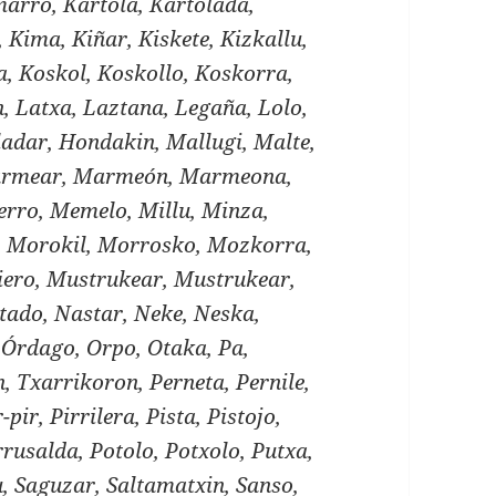
arro, Kartola, Kartolada,
o, Kima, Kiñar, Kiskete, Kizkallu,
a, Koskol, Koskollo, Koskorra,
n, Latxa, Laztana, Legaña, Lolo,
adar, Hondakin, Mallugi, Malte,
rmear, Marmeón, Marmeona,
rro, Memelo, Millu, Minza,
a, Morokil, Morrosko, Mozkorra,
ero, Mustrukear, Mustrukear,
tado, Nastar, Neke, Neska,
Órdago, Orpo, Otaka, Pa,
, Txarrikoron, Perneta, Pernile,
-pir, Pirrilera, Pista, Pistojo,
Porrusalda, Potolo, Potxolo, Putxa,
, Saguzar, Saltamatxin, Sanso,