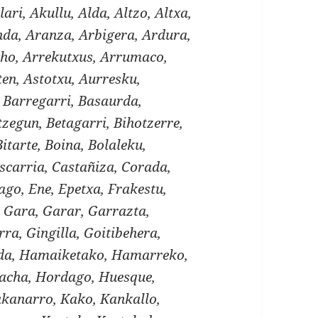
lari, Akullu, Alda, Altzo, Altxa,
a, Aranza, Arbigera, Ardura,
cho, Arrekutxus, Arrumaco,
ten, Astotxu, Aurresku,
, Barregarri, Basaurda,
zegun, Betagarri, Bihotzerre,
Bitarte, Boina, Bolaleku,
scarria, Castañiza, Corada,
ago, Ene, Epetxa, Frakestu,
 Gara, Garar, Garrazta,
ra, Gingilla, Goitibehera,
lda, Hamaiketako, Hamarreko,
acha, Hordago, Huesque,
Kakanarro, Kako, Kankallo,