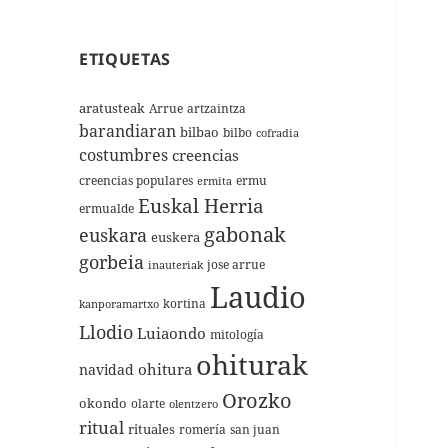
ETIQUETAS
aratusteak
Arrue
artzaintza
barandiaran
bilbao
bilbo
cofradia
costumbres
creencias
creencias populares
ermu
ermita
Euskal Herria
ermualde
gabonak
euskara
euskera
gorbeia
jose arrue
inauteriak
Laudio
kortina
kanporamartxo
Llodio
Luiaondo
mitología
ohiturak
ohitura
navidad
Orozko
okondo
olarte
olentzero
ritual
rituales
romería
san juan