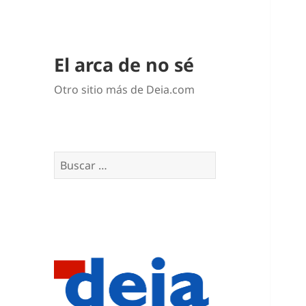
El arca de no sé
Otro sitio más de Deia.com
Buscar: