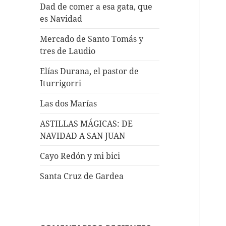
Dad de comer a esa gata, que
es Navidad
Mercado de Santo Tomás y
tres de Laudio
Elías Durana, el pastor de
Iturrigorri
Las dos Marías
ASTILLAS MÁGICAS: DE
NAVIDAD A SAN JUAN
Cayo Redón y mi bici
Santa Cruz de Gardea