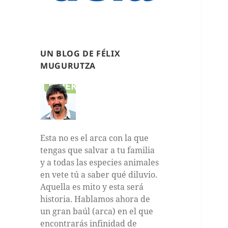
UN BLOG DE FÉLIX
MUGURUTZA
Esta no es el arca con la que
tengas que salvar a tu familia
y a todas las especies animales
en vete tú a saber qué diluvio.
Aquella es mito y esta será
historia. Hablamos ahora de
un gran baúl (arca) en el que
encontrarás infinidad de