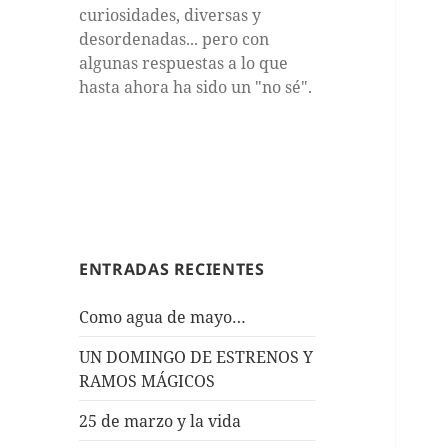
curiosidades, diversas y
desordenadas... pero con
algunas respuestas a lo que
hasta ahora ha sido un "no sé".
ENTRADAS RECIENTES
Como agua de mayo…
UN DOMINGO DE ESTRENOS Y
RAMOS MÁGICOS
25 de marzo y la vida