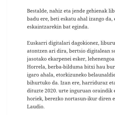
Bestalde, nahiz eta jende gehienak l
badu ere, beti eskatu ahal izango da, 
eskaintzarekin bat eginda.
Euskarri digitalari dagokionez, libur
atontzen ari dira, bertsio digitalean s
jasotako ekarpenei esker, lehenengoa
Horrela, berba-bilduma bitxi hau bur
igaro ahala, etorkizuneko belaunaldi
bihurtuko da. Izan ere, harriduraz e
dituzte 2020. urte inguruan oraindik e
horiek, berezko nortasun-ikur diren e
Laudio.