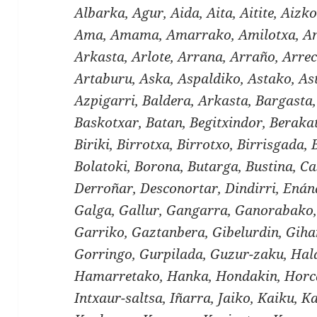
Albarka, Agur, Aida, Aita, Aitite, Aizko
Ama, Amama, Amarrako, Amilotxa, And
Arkasta, Arlote, Arrana, Arraño, Arre
Artaburu, Aska, Aspaldiko, Astako, As
Azpigarri, Baldera, Arkasta, Bargasta
Baskotxar, Batan, Begitxindor, Berakat
Biriki, Birrotxa, Birrotxo, Birrisgada, 
Bolatoki, Borona, Butarga, Bustina, Ca
Derroñar, Desconortar, Dindirri, Enán
Galga, Gallur, Gangarra, Ganorabako,
Garriko, Gaztanbera, Gibelurdin, Gihar
Gorringo, Gurpilada, Guzur-zaku, Ha
Hamarretako, Hanka, Hondakin, Horc
Intxaur-saltsa, Iñarra, Jaiko, Kaiku, 