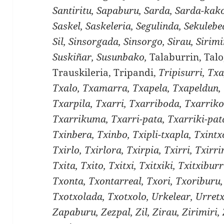
Santiritu, Sapaburu, Sarda, Sarda-kako
Saskel, Saskeleria, Segulinda, Sekulebe
Sil, Sinsorgada, Sinsorgo, Sirau, Sirimir
Suskiñar, Susunbako,
Talaburrin, Talo
Trauskileria, Tripandi,
Tripisurri, Tx
Txalo, Txamarra, Txapela, Txapeldun, 
Txarpila, Txarri, Txarriboda, Txarriko
Txarrikuma, Txarri-pata, Txarriki-pata
Txinbera, Txinbo, Txipli-txapla, Txintx
Txirlo, Txirlora, Txirpia, Txirri, Txirri
Txita, Txito, Txitxi, Txitxiki, Txitxibur
Txonta, Txontarreal, Txori, Txoriburu,
Txotxolada, Txotxolo, Urkelear, Urret
Zapaburu, Zezpal, Zil, Zirau, Zirimiri,