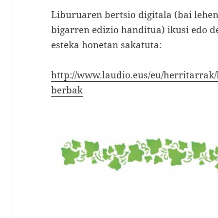
Liburuaren bertsio digitala (bai lehe
bigarren edizio handitua) ikusi edo 
esteka honetan sakatuta:
http://www.laudio.eus/eu/herritarrak/
berbak