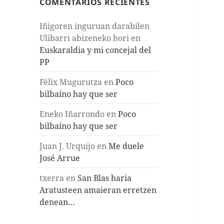
COMENTARIOS RECIENTES
Iñigoren inguruan darabilen
Ulibarri abizeneko hori
en
Euskaraldia y mi concejal del
PP
Félix Mugurutza
en
Poco
bilbaíno hay que ser
Eneko Iñarrondo
en
Poco
bilbaíno hay que ser
Juan J. Urquijo
en
Me duele
José Arrue
txerra
en
San Blas haria
Aratusteen amaieran erretzen
denean…