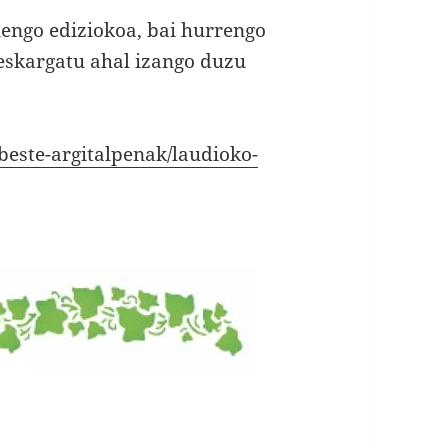
nengo ediziokoa, bai hurrengo
deskargatu ahal izango duzu
beste-argitalpenak/laudioko-