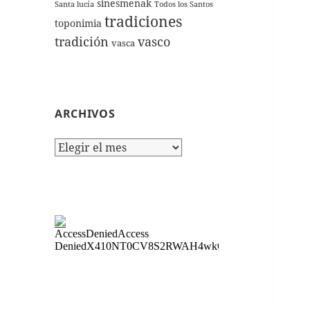
sinesmenak
Santa lucía
Todos los Santos
tradiciones
toponimia
tradición
vasco
vasca
ARCHIVOS
Archivos