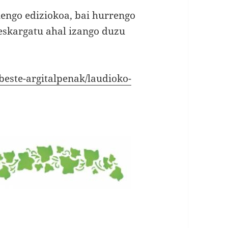
nengo ediziokoa, bai hurrengo
deskargatu ahal izango duzu
beste-argitalpenak/laudioko-