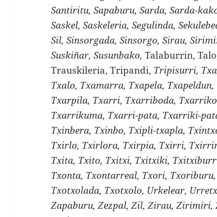
Santiritu, Sapaburu, Sarda, Sarda-kako
Saskel, Saskeleria, Segulinda, Sekulebe
Sil, Sinsorgada, Sinsorgo, Sirau, Sirimir
Suskiñar, Susunbako,
Talaburrin, Talo
Trauskileria, Tripandi,
Tripisurri, Tx
Txalo, Txamarra, Txapela, Txapeldun, 
Txarpila, Txarri, Txarriboda, Txarriko
Txarrikuma, Txarri-pata, Txarriki-pata
Txinbera, Txinbo, Txipli-txapla, Txintx
Txirlo, Txirlora, Txirpia, Txirri, Txirri
Txita, Txito, Txitxi, Txitxiki, Txitxibur
Txonta, Txontarreal, Txori, Txoriburu,
Txotxolada, Txotxolo, Urkelear, Urret
Zapaburu, Zezpal, Zil, Zirau, Zirimiri,