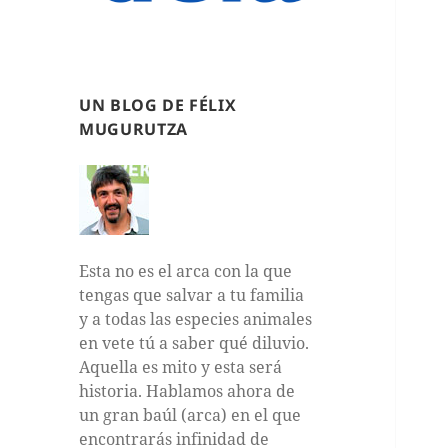
UN BLOG DE FÉLIX
MUGURUTZA
Esta no es el arca con la que
tengas que salvar a tu familia
y a todas las especies animales
en vete tú a saber qué diluvio.
Aquella es mito y esta será
historia. Hablamos ahora de
un gran baúl (arca) en el que
encontrarás infinidad de