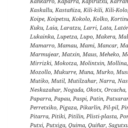
Kankarro, Kaparra, Kapirutxu, Karram
Kaskallu, Kastañiza, Kili-kili, Kili-Kol
Koipe, Koipetsu, Kokolo, Kolko, Kortin
Kuku, Laia, Laratzu, Larri, Lata, Lató
Lukainka, Lupetza, Lupo, Makera, Mal
Mamarro, Mamau, Mami, Mancar, Ma
Marmujear, Matxin, Maus, Meheko, Me
Mirrizki, Mokotza, Molintxin, Mollin
Mozollo, Mukurre, Muna, Murko, Musi
Mutiko, Mutil, Mutilzahar, Narra, Nas
Neskazahar, Nogada, Okotx, Orcacha, 
Paparra, Papau, Paspi, Patin, Patxaran
Perretxiko, Pigaza, Pikarlin, Pil-pil, Pir
Pitarra, Pitiki, Pitilin, Plisti-plasta, 
Putxi, Putxiga, Quima, Quiñar, Sagutxu