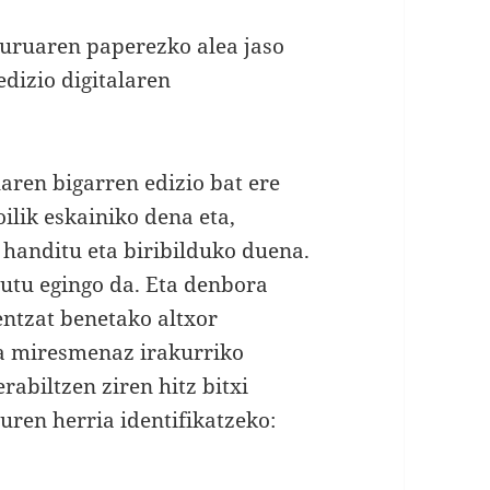
iburuaren paperezko alea jaso
edizio digitalaren
uaren bigarren edizio bat ere
oilik eskainiko dena eta,
 handitu eta biribilduko duena.
utu egingo da. Eta denbora
entzat benetako altxor
ta miresmenaz irakurriko
rabiltzen ziren hitz bitxi
uren herria identifikatzeko: