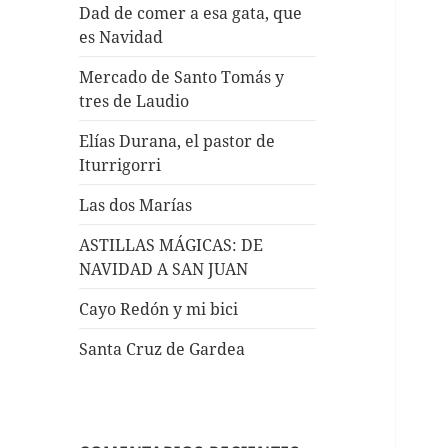
Dad de comer a esa gata, que
es Navidad
Mercado de Santo Tomás y
tres de Laudio
Elías Durana, el pastor de
Iturrigorri
Las dos Marías
ASTILLAS MÁGICAS: DE
NAVIDAD A SAN JUAN
Cayo Redón y mi bici
Santa Cruz de Gardea