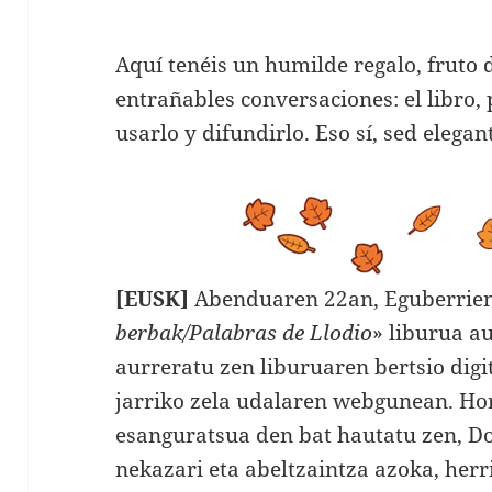
Aquí tenéis un humilde regalo, fruto 
entrañables conversaciones: el libro,
usarlo y difundirlo. Eso sí, sed elegan
[EUSK]
Abenduaren 22an, Eguberrien 
berbak/Palabras de Llodio
» liburua a
aurreratu zen liburuaren bertsio dig
jarriko zela udalaren webgunean. Ho
esanguratsua den bat hautatu zen, D
nekazari eta abeltzaintza azoka, herr