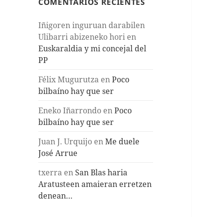
COMENTARIOS RECIENTES
Iñigoren inguruan darabilen
Ulibarri abizeneko hori
en
Euskaraldia y mi concejal del
PP
Félix Mugurutza
en
Poco
bilbaíno hay que ser
Eneko Iñarrondo
en
Poco
bilbaíno hay que ser
Juan J. Urquijo
en
Me duele
José Arrue
txerra
en
San Blas haria
Aratusteen amaieran erretzen
denean…