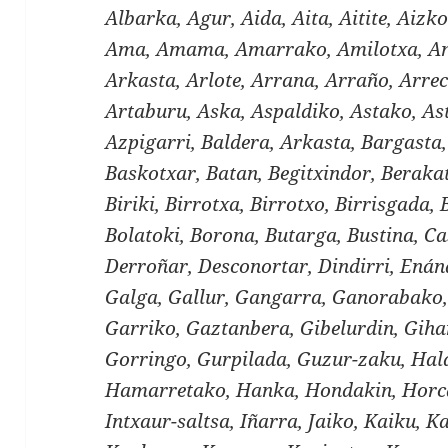
Albarka, Agur, Aida, Aita, Aitite, Aizko
Ama, Amama, Amarrako, Amilotxa, And
Arkasta, Arlote, Arrana, Arraño, Arre
Artaburu, Aska, Aspaldiko, Astako, As
Azpigarri, Baldera, Arkasta, Bargasta
Baskotxar, Batan, Begitxindor, Berakat
Biriki, Birrotxa, Birrotxo, Birrisgada, 
Bolatoki, Borona, Butarga, Bustina, Ca
Derroñar, Desconortar, Dindirri, Enán
Galga, Gallur, Gangarra, Ganorabako,
Garriko, Gaztanbera, Gibelurdin, Gihar
Gorringo, Gurpilada, Guzur-zaku, Ha
Hamarretako, Hanka, Hondakin, Horc
Intxaur-saltsa, Iñarra, Jaiko, Kaiku, 