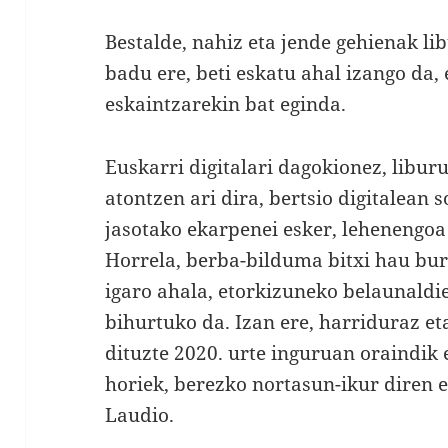
Bestalde, nahiz eta jende gehienak l
badu ere, beti eskatu ahal izango da, 
eskaintzarekin bat eginda.
Euskarri digitalari dagokionez, libur
atontzen ari dira, bertsio digitalean s
jasotako ekarpenei esker, lehenengoa
Horrela, berba-bilduma bitxi hau bur
igaro ahala, etorkizuneko belaunaldi
bihurtuko da. Izan ere, harriduraz e
dituzte 2020. urte inguruan oraindik e
horiek, berezko nortasun-ikur diren e
Laudio.