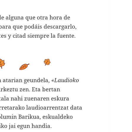
de alguna que otra hora de
 para que podáis descargarlo,
tes y citad siempre la fuente.
atarian geundela, «
Laudioko
urkeztu zen. Eta bertan
itala nahi zuenaren eskura
rretarako laudioarrentzat data
olumin Barikua, eskualdeko
iko jai egun handia.