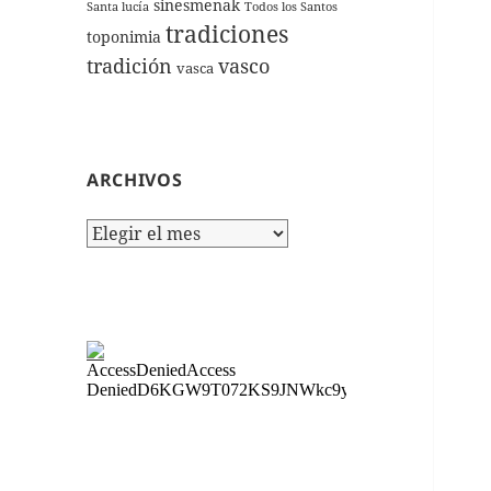
sinesmenak
Santa lucía
Todos los Santos
tradiciones
toponimia
tradición
vasco
vasca
ARCHIVOS
Archivos