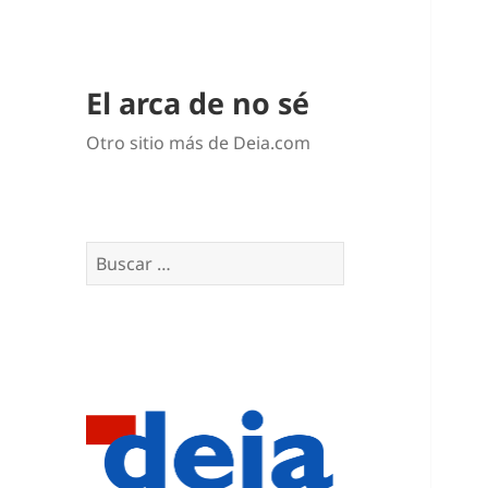
El arca de no sé
Otro sitio más de Deia.com
Buscar: