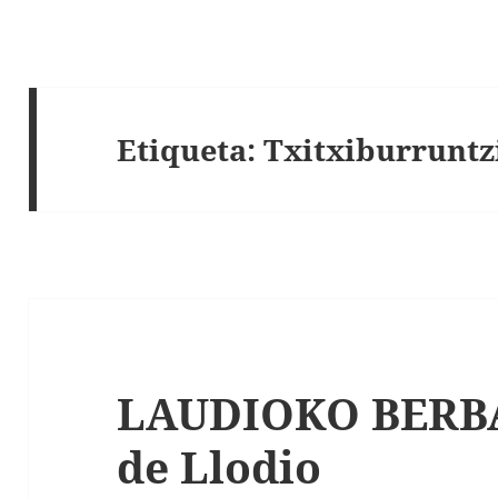
Etiqueta:
Txitxiburruntz
LAUDIOKO BERBAK
de Llodio