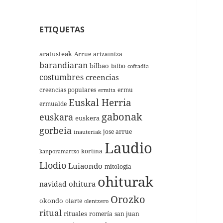
ETIQUETAS
aratusteak
Arrue
artzaintza
barandiaran
bilbao
bilbo
cofradia
costumbres
creencias
creencias populares
ermu
ermita
Euskal Herria
ermualde
gabonak
euskara
euskera
gorbeia
jose arrue
inauteriak
Laudio
kortina
kanporamartxo
Llodio
Luiaondo
mitología
ohiturak
ohitura
navidad
Orozko
okondo
olarte
olentzero
ritual
rituales
romería
san juan