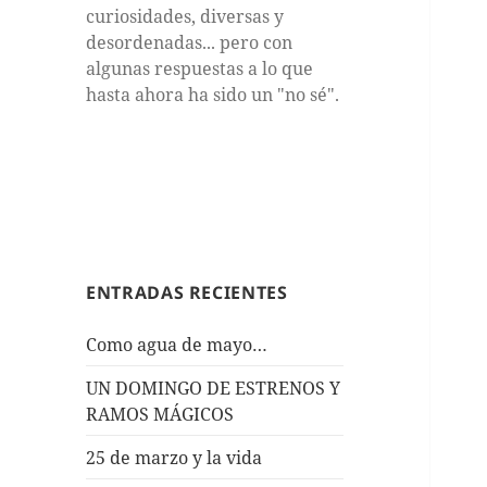
curiosidades, diversas y
desordenadas... pero con
algunas respuestas a lo que
hasta ahora ha sido un "no sé".
ENTRADAS RECIENTES
Como agua de mayo…
UN DOMINGO DE ESTRENOS Y
RAMOS MÁGICOS
25 de marzo y la vida