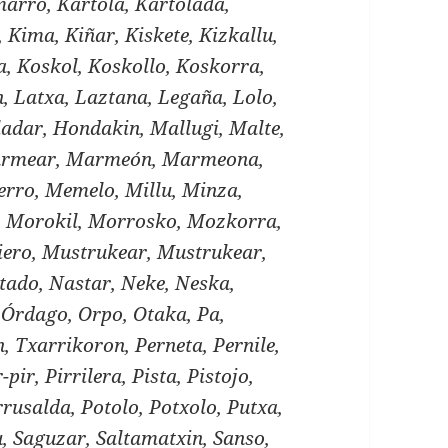
arro, Kartola, Kartolada,
o, Kima, Kiñar, Kiskete, Kizkallu,
a, Koskol, Koskollo, Koskorra,
n, Latxa, Laztana, Legaña, Lolo,
adar, Hondakin, Mallugi, Malte,
rmear, Marmeón, Marmeona,
rro, Memelo, Millu, Minza,
a, Morokil, Morrosko, Mozkorra,
ero, Mustrukear, Mustrukear,
tado, Nastar, Neke, Neska,
Órdago, Orpo, Otaka, Pa,
, Txarrikoron, Perneta, Pernile,
-pir, Pirrilera, Pista, Pistojo,
Porrusalda, Potolo, Potxolo, Putxa,
, Saguzar, Saltamatxin, Sanso,