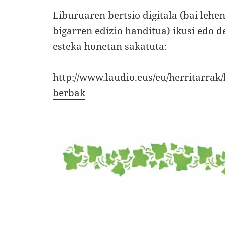
Liburuaren bertsio digitala (bai lehe
bigarren edizio handitua) ikusi edo 
esteka honetan sakatuta:
http://www.laudio.eus/eu/herritarrak/
berbak