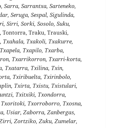
, Sarra, Sarrantxa, Sarteneko,
dar, Seruga, Sespal, Sigulinda,
i, Sirri, Sorki, Sosolo, Suku,
, Tontorra, Traku, Trauski,
a, Txahala, Txakoli, Txakurre,
Txapela, Txapilo, Txarba,
ron, Txarrikorron, Txarri-korta,
, Txatarra, Txilina, Txin,
orta, Txiribuelta, Txirinbolo,
nplin, Txirta, Txistu, Txistulari,
runtzi, Txitxiki, Txondorra,
 Txoritoki, Txorroborro, Txosna,
xa, Usiar, Zaborra, Zanbergas,
 Zirri, Zortziko, Zuku, Zumelar,