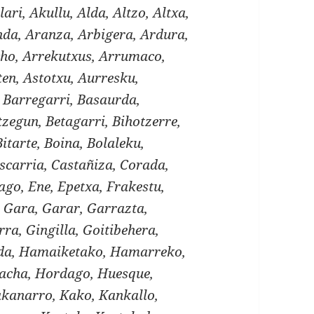
lari, Akullu, Alda, Altzo, Altxa,
a, Aranza, Arbigera, Ardura,
cho, Arrekutxus, Arrumaco,
ten, Astotxu, Aurresku,
, Barregarri, Basaurda,
zegun, Betagarri, Bihotzerre,
Bitarte, Boina, Bolaleku,
scarria, Castañiza, Corada,
ago, Ene, Epetxa, Frakestu,
 Gara, Garar, Garrazta,
ra, Gingilla, Goitibehera,
lda, Hamaiketako, Hamarreko,
acha, Hordago, Huesque,
Kakanarro, Kako, Kankallo,