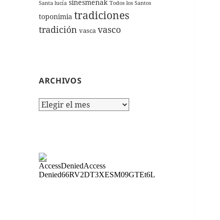
sinesmenak
Santa lucía
Todos los Santos
tradiciones
toponimia
tradición
vasco
vasca
ARCHIVOS
Archivos