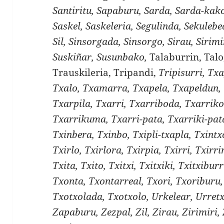
Santiritu, Sapaburu, Sarda, Sarda-kako
Saskel, Saskeleria, Segulinda, Sekulebe
Sil, Sinsorgada, Sinsorgo, Sirau, Sirimir
Suskiñar, Susunbako,
Talaburrin, Talo
Trauskileria, Tripandi,
Tripisurri, Tx
Txalo, Txamarra, Txapela, Txapeldun, 
Txarpila, Txarri, Txarriboda, Txarriko
Txarrikuma, Txarri-pata, Txarriki-pata
Txinbera, Txinbo, Txipli-txapla, Txintx
Txirlo, Txirlora, Txirpia, Txirri, Txirri
Txita, Txito, Txitxi, Txitxiki, Txitxibur
Txonta, Txontarreal, Txori, Txoriburu,
Txotxolada, Txotxolo, Urkelear, Urret
Zapaburu, Zezpal, Zil, Zirau, Zirimiri,