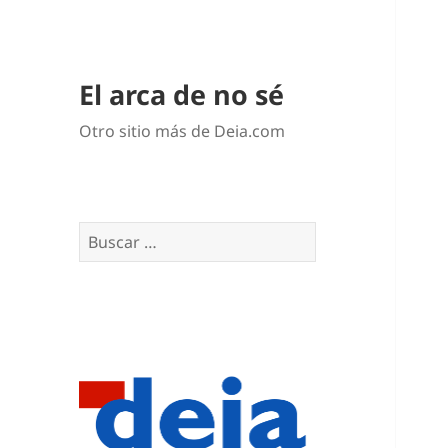
El arca de no sé
Otro sitio más de Deia.com
Buscar: