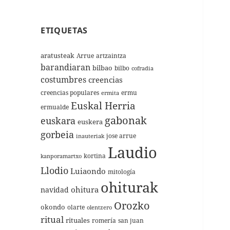
ETIQUETAS
aratusteak
Arrue
artzaintza
barandiaran
bilbao
bilbo
cofradia
costumbres
creencias
creencias populares
ermu
ermita
Euskal Herria
ermualde
gabonak
euskara
euskera
gorbeia
jose arrue
inauteriak
Laudio
kortina
kanporamartxo
Llodio
Luiaondo
mitología
ohiturak
ohitura
navidad
Orozko
okondo
olarte
olentzero
ritual
rituales
romería
san juan