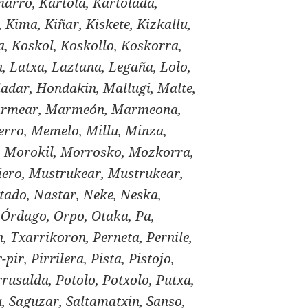
arro, Kartola, Kartolada,
o, Kima, Kiñar, Kiskete, Kizkallu,
a, Koskol, Koskollo, Koskorra,
n, Latxa, Laztana, Legaña, Lolo,
adar, Hondakin, Mallugi, Malte,
rmear, Marmeón, Marmeona,
rro, Memelo, Millu, Minza,
a, Morokil, Morrosko, Mozkorra,
ero, Mustrukear, Mustrukear,
tado, Nastar, Neke, Neska,
Órdago, Orpo, Otaka, Pa,
, Txarrikoron, Perneta, Pernile,
-pir, Pirrilera, Pista, Pistojo,
Porrusalda, Potolo, Potxolo, Putxa,
, Saguzar, Saltamatxin, Sanso,