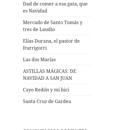
Dad de comer a esa gata, que
es Navidad
Mercado de Santo Tomás y
tres de Laudio
Elías Durana, el pastor de
Iturrigorri
Las dos Marías
ASTILLAS MÁGICAS: DE
NAVIDAD A SAN JUAN
Cayo Redón y mi bici
Santa Cruz de Gardea