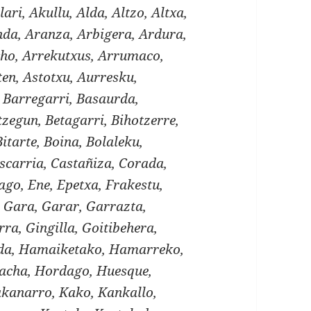
lari, Akullu, Alda, Altzo, Altxa,
a, Aranza, Arbigera, Ardura,
cho, Arrekutxus, Arrumaco,
ten, Astotxu, Aurresku,
, Barregarri, Basaurda,
zegun, Betagarri, Bihotzerre,
Bitarte, Boina, Bolaleku,
scarria, Castañiza, Corada,
ago, Ene, Epetxa, Frakestu,
 Gara, Garar, Garrazta,
ra, Gingilla, Goitibehera,
lda, Hamaiketako, Hamarreko,
acha, Hordago, Huesque,
Kakanarro, Kako, Kankallo,