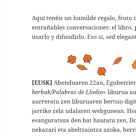
Aquí tenéis un humilde regalo, fruto 
entrañables conversaciones: el libro,
usarlo y difundirlo. Eso sí, sed elegan
[EUSK]
Abenduaren 22an, Eguberrien 
berbak/Palabras de Llodio
» liburua a
aurreratu zen liburuaren bertsio dig
jarriko zela udalaren webgunean. Ho
esanguratsua den bat hautatu zen, D
nekazari eta abeltzaintza azoka, herr