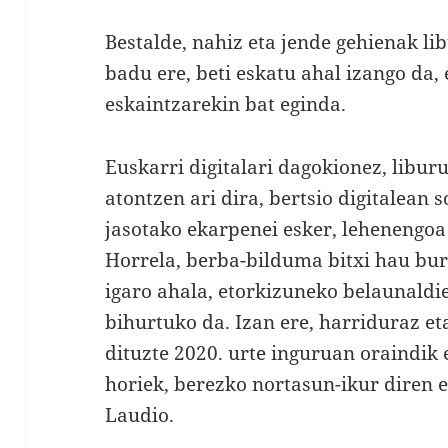
Bestalde, nahiz eta jende gehienak l
badu ere, beti eskatu ahal izango da, 
eskaintzarekin bat eginda.
Euskarri digitalari dagokionez, libur
atontzen ari dira, bertsio digitalean s
jasotako ekarpenei esker, lehenengoa
Horrela, berba-bilduma bitxi hau bur
igaro ahala, etorkizuneko belaunaldi
bihurtuko da. Izan ere, harriduraz e
dituzte 2020. urte inguruan oraindik e
horiek, berezko nortasun-ikur diren e
Laudio.