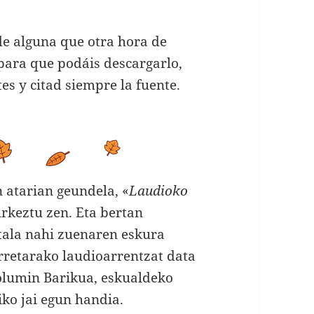
de alguna que otra hora de
 para que podáis descargarlo,
tes y citad siempre la fuente.
atarian geundela, «
Laudioko
urkeztu zen. Eta bertan
itala nahi zuenaren eskura
rretarako laudioarrentzat data
olumin Barikua, eskualdeko
iko jai egun handia.