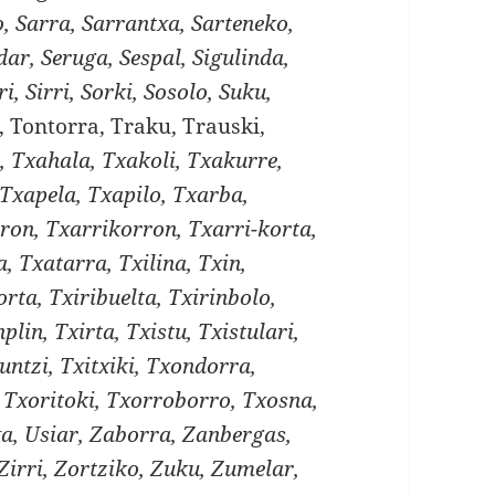
, Sarra, Sarrantxa, Sarteneko,
dar, Seruga, Sespal, Sigulinda,
i, Sirri, Sorki, Sosolo, Suku,
, Tontorra, Traku, Trauski,
a, Txahala, Txakoli, Txakurre,
Txapela, Txapilo, Txarba,
ron, Txarrikorron, Txarri-korta,
, Txatarra, Txilina, Txin,
orta, Txiribuelta, Txirinbolo,
nplin, Txirta, Txistu, Txistulari,
runtzi, Txitxiki, Txondorra,
 Txoritoki, Txorroborro, Txosna,
xa, Usiar, Zaborra, Zanbergas,
 Zirri, Zortziko, Zuku, Zumelar,