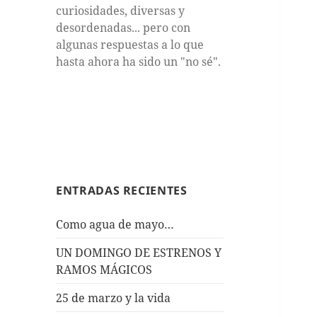
curiosidades, diversas y
desordenadas... pero con
algunas respuestas a lo que
hasta ahora ha sido un "no sé".
ENTRADAS RECIENTES
Como agua de mayo…
UN DOMINGO DE ESTRENOS Y
RAMOS MÁGICOS
25 de marzo y la vida