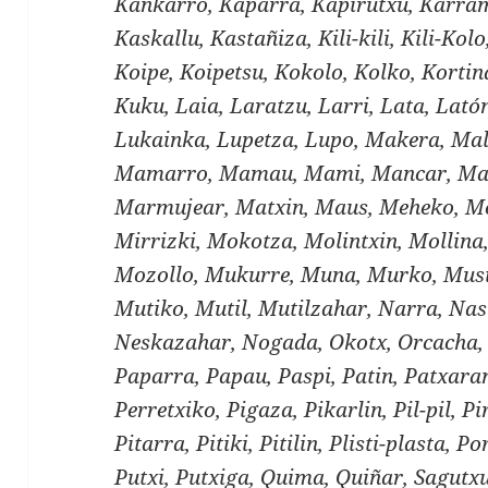
Kankarro, Kaparra, Kapirutxu, Karram
Kaskallu, Kastañiza, Kili-kili, Kili-Kol
Koipe, Koipetsu, Kokolo, Kolko, Kortin
Kuku, Laia, Laratzu, Larri, Lata, Lató
Lukainka, Lupetza, Lupo, Makera, Mal
Mamarro, Mamau, Mami, Mancar, Ma
Marmujear, Matxin, Maus, Meheko, Me
Mirrizki, Mokotza, Molintxin, Mollin
Mozollo, Mukurre, Muna, Murko, Musi
Mutiko, Mutil, Mutilzahar, Narra, Nas
Neskazahar, Nogada, Okotx, Orcacha, 
Paparra, Papau, Paspi, Patin, Patxaran
Perretxiko, Pigaza, Pikarlin, Pil-pil, Pir
Pitarra, Pitiki, Pitilin, Plisti-plasta, 
Putxi, Putxiga, Quima, Quiñar, Sagutxu