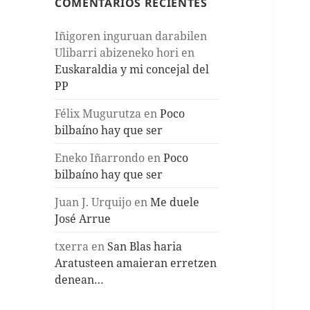
COMENTARIOS RECIENTES
Iñigoren inguruan darabilen
Ulibarri abizeneko hori
en
Euskaraldia y mi concejal del
PP
Félix Mugurutza
en
Poco
bilbaíno hay que ser
Eneko Iñarrondo
en
Poco
bilbaíno hay que ser
Juan J. Urquijo
en
Me duele
José Arrue
txerra
en
San Blas haria
Aratusteen amaieran erretzen
denean…