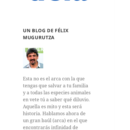
UN BLOG DE FÉLIX
MUGURUTZA
Esta no es el arca con la que
tengas que salvar a tu familia
y a todas las especies animales
en vete tú a saber qué diluvio.
Aquella es mito y esta será
historia. Hablamos ahora de
un gran baúl (arca) en el que
encontrarás infinidad de