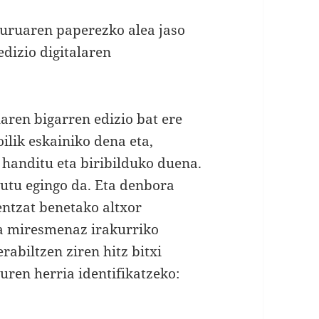
iburuaren paperezko alea jaso
edizio digitalaren
uaren bigarren edizio bat ere
oilik eskainiko dena eta,
 handitu eta biribilduko duena.
utu egingo da. Eta denbora
entzat benetako altxor
ta miresmenaz irakurriko
rabiltzen ziren hitz bitxi
uren herria identifikatzeko: