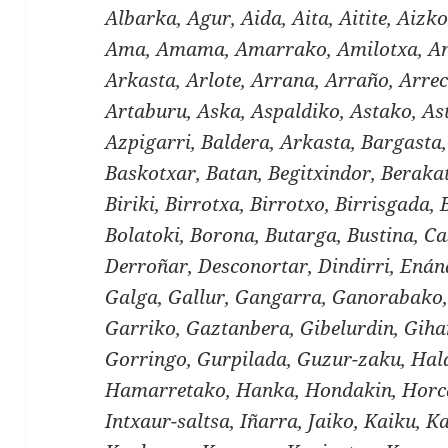
Albarka, Agur, Aida, Aita, Aitite, Aizko
Ama, Amama, Amarrako, Amilotxa, And
Arkasta, Arlote, Arrana, Arraño, Arre
Artaburu, Aska, Aspaldiko, Astako, As
Azpigarri, Baldera, Arkasta, Bargasta
Baskotxar, Batan, Begitxindor, Berakat
Biriki, Birrotxa, Birrotxo, Birrisgada, 
Bolatoki, Borona, Butarga, Bustina, Ca
Derroñar, Desconortar, Dindirri, Enán
Galga, Gallur, Gangarra, Ganorabako,
Garriko, Gaztanbera, Gibelurdin, Gihar
Gorringo, Gurpilada, Guzur-zaku, Ha
Hamarretako, Hanka, Hondakin, Horc
Intxaur-saltsa, Iñarra, Jaiko, Kaiku, 