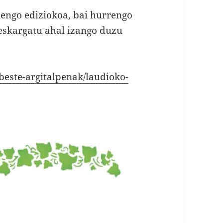
nengo ediziokoa, bai hurrengo
deskargatu ahal izango duzu
beste-argitalpenak/laudioko-