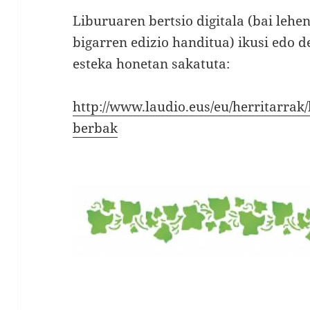
Liburuaren bertsio digitala (bai lehe
bigarren edizio handitua) ikusi edo 
esteka honetan sakatuta:
http://www.laudio.eus/eu/herritarrak/
berbak