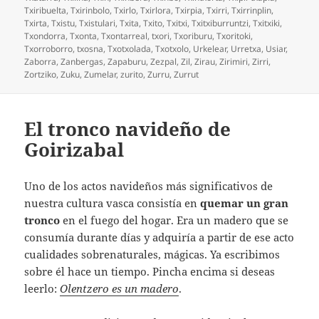
Txiribuelta
,
Txirinbolo
,
Txirlo
,
Txirlora
,
Txirpia
,
Txirri
,
Txirrinplin
,
Txirta
,
Txistu
,
Txistulari
,
Txita
,
Txito
,
Txitxi
,
Txitxiburruntzi
,
Txitxiki
,
Txondorra
,
Txonta
,
Txontarreal
,
txori
,
Txoriburu
,
Txoritoki
,
Txorroborro
,
txosna
,
Txotxolada
,
Txotxolo
,
Urkelear
,
Urretxa
,
Usiar
,
Zaborra
,
Zanbergas
,
Zapaburu
,
Zezpal
,
Zil
,
Zirau
,
Zirimiri
,
Zirri
,
Zortziko
,
Zuku
,
Zumelar
,
zurito
,
Zurru
,
Zurrut
El tronco navideño de
Goirizabal
Uno de los actos navideños más significativos de
nuestra cultura vasca consistía en
quemar un gran
tronco
en el fuego del hogar. Era un madero que se
consumía durante días y adquiría a partir de ese acto
cualidades sobrenaturales, mágicas. Ya escribimos
sobre él hace un tiempo. Pincha encima si deseas
leerlo:
Olentzero es un madero
.