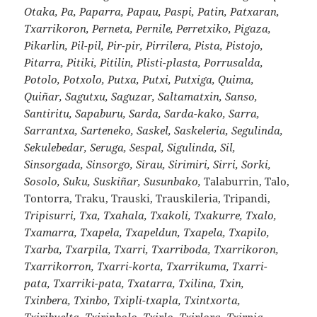
Otaka, Pa, Paparra, Papau, Paspi, Patin, Patxaran,
Txarrikoron, Perneta, Pernile, Perretxiko, Pigaza,
Pikarlin, Pil-pil, Pir-pir, Pirrilera, Pista, Pistojo,
Pitarra, Pitiki, Pitilin, Plisti-plasta, Porrusalda,
Potolo, Potxolo, Putxa, Putxi, Putxiga, Quima,
Quiñar, Sagutxu, Saguzar, Saltamatxin, Sanso,
Santiritu, Sapaburu, Sarda, Sarda-kako, Sarra,
Sarrantxa, Sarteneko, Saskel, Saskeleria, Segulinda,
Sekulebedar, Seruga, Sespal, Sigulinda, Sil,
Sinsorgada, Sinsorgo, Sirau, Sirimiri, Sirri, Sorki,
Sosolo, Suku, Suskiñar, Susunbako,
Talaburrin, Talo,
Tontorra, Traku, Trauski, Trauskileria, Tripandi,
Tripisurri, Txa, Txahala, Txakoli, Txakurre, Txalo,
Txamarra, Txapela, Txapeldun, Txapela, Txapilo,
Txarba, Txarpila, Txarri, Txarriboda, Txarrikoron,
Txarrikorron, Txarri-korta, Txarrikuma, Txarri-
pata, Txarriki-pata, Txatarra, Txilina, Txin,
Txinbera, Txinbo, Txipli-txapla, Txintxorta,
Txiribuelta, Txirinbolo, Txirlo, Txirlora, Txirpia,