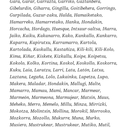
Gara, Garar, Garrazta, Garriko, Gaztanbera,
Gibelurdin, Giharra, Gingilla, Goitibehera, Gorringo,
Gurpilada, Guzur-zaku, Halda, Hamaiketako,
Hamarreko, Hamarretako, Hanka, Hondakin,
Horcacha, Hordago, Huesque, Intxaur-saltsa, Iñarra,
Jaiko, Kaiku, Kakanarro, Kako, Kankallo, Kankarro,
Kaparra, Kapirutxu, Karramarro, Kartola,
Kartolada, Kaskallu, Kastañiza, Kili-kili, Kili-Kolo,
Kima, Kiñar, Kiskete, Kizkallu, Koipe, Koipetsu,
Kokolo, Kolko, Kortina, Koskol, Koskollo, Koskorra,
Kuku, Laia, Laratzu, Larri, Lata, Latón, Latxa,
Laztana, Legaña, Lolo, Lukainka, Lupetza, Lupo,
Makera, Maladar, Hondakin, Mallugi, Malte,
Mamarro, Mamau, Mami, Mancar, Marmear,
Marmeón, Marmeona, Marmujear, Matxin, Maus,
Meheko, Merro, Memelo, Millu, Minza, Mirrizki,
Mokotza, Molintxin, Mollina, Morokil, Morrosko,
Mozkorra, Mozollo, Mukurre, Muna, Murko,
Musiero, Mustrukear, Mustrukear, Mutiko, Mutil,