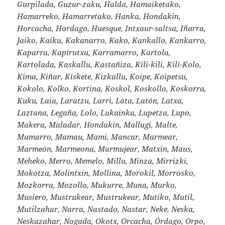
Gurpilada, Guzur-zaku, Halda, Hamaiketako,
Hamarreko, Hamarretako, Hanka, Hondakin,
Horcacha, Hordago, Huesque, Intxaur-saltsa, Iñarra,
Jaiko, Kaiku, Kakanarro, Kako, Kankallo, Kankarro,
Kaparra, Kapirutxu, Karramarro, Kartola,
Kartolada, Kaskallu, Kastañiza, Kili-kili, Kili-Kolo,
Kima, Kiñar, Kiskete, Kizkallu, Koipe, Koipetsu,
Kokolo, Kolko, Kortina, Koskol, Koskollo, Koskorra,
Kuku, Laia, Laratzu, Larri, Lata, Latón, Latxa,
Laztana, Legaña, Lolo, Lukainka, Lupetza, Lupo,
Makera, Maladar, Hondakin, Mallugi, Malte,
Mamarro, Mamau, Mami, Mancar, Marmear,
Marmeón, Marmeona, Marmujear, Matxin, Maus,
Meheko, Merro, Memelo, Millu, Minza, Mirrizki,
Mokotza, Molintxin, Mollina, Morokil, Morrosko,
Mozkorra, Mozollo, Mukurre, Muna, Murko,
Musiero, Mustrukear, Mustrukear, Mutiko, Mutil,
Mutilzahar, Narra, Nastado, Nastar, Neke, Neska,
Neskazahar, Nogada, Okotx, Orcacha, Órdago, Orpo,