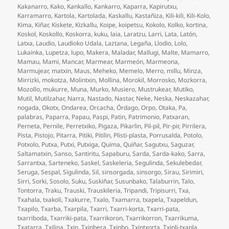
Kakanarro
,
Kako
,
Kankallo
,
Kankarro
,
Kaparra
,
Kapirutxu
,
Karramarro
,
Kartola
,
Kartolada
,
Kaskallu
,
Kastañiza
,
Kili-kili
,
Kili-Kolo
,
Kima
,
Kiñar
,
Kiskete
,
Kizkallu
,
Koipe
,
koipetsu
,
Kokolo
,
Kolko
,
kortina
,
Koskol
,
Koskollo
,
Koskorra
,
kuku
,
laia
,
Laratzu
,
Larri
,
Lata
,
Latón
,
Latxa
,
Laudio
,
Laudioko Udala
,
Laztana
,
Legaña
,
Llodio
,
Lolo
,
Lukainka
,
Lupetza
,
lupo
,
Makera
,
Maladar
,
Mallugi
,
Malte
,
Mamarro
,
Mamau
,
Mami
,
Mancar
,
Marmear
,
Marmeón
,
Marmeona
,
Marmujear
,
matxin
,
Maus
,
Meheko
,
Memelo
,
Merro
,
millu
,
Minza
,
Mirrizki
,
mokotza
,
Molintxin
,
Mollina
,
Morokil
,
Morrosko
,
Mozkorra
,
Mozollo
,
mukurre
,
Muna
,
Murko
,
Musiero
,
Mustrukear
,
Mutiko
,
Mutil
,
Mutilzahar
,
Narra
,
Nastado
,
Nastar
,
Neke
,
Neska
,
Neskazahar
,
nogada
,
Okotx
,
Ondarea
,
Orcacha
,
Órdago
,
Orpo
,
Otaka
,
Pa
,
palabras
,
Paparra
,
Papau
,
Paspi
,
Patin
,
Patrimonio
,
Patxaran
,
Perneta
,
Pernile
,
Perretxiko
,
Pigaza
,
Pikarlin
,
Pil-pil
,
Pir-pir
,
Pirrilera
,
Pista
,
Pistojo
,
Pitarra
,
Pitiki
,
Pitilin
,
Plisti-plasta
,
Porrusalda
,
Potolo
,
Potxolo
,
Putxa
,
Putxi
,
Putxiga
,
Quima
,
Quiñar
,
Sagutxu
,
Saguzar
,
Saltamatxin
,
Sanso
,
Santiritu
,
Sapaburu
,
Sarda
,
Sarda-kako
,
Sarra
,
Sarrantxa
,
Sarteneko
,
Saskel
,
Saskeleria
,
Segulinda
,
Sekulebedar
,
Seruga
,
Sespal
,
Sigulinda
,
Sil
,
sinsorgada
,
sinsorgo
,
Sirau
,
Sirimiri
,
Sirri
,
Sorki
,
Sosolo
,
Suku
,
Suskiñar
,
Susunbako
,
Talaburrin
,
Talo
,
Tontorra
,
Traku
,
Trauski
,
Trauskileria
,
Tripandi
,
Tripisurri
,
Txa
,
Txahala
,
txakoli
,
Txakurre
,
Txalo
,
Txamarra
,
txapela
,
Txapeldun
,
Txapilo
,
Txarba
,
Txarpila
,
Txarri
,
Txarri-korta
,
Txarri-pata
,
txarriboda
,
Txarriki-pata
,
Txarrikoron
,
Txarrikorron
,
Txarrikuma
,
Txatarra
,
Txilina
,
Txin
,
Txinbera
,
Txinbo
,
Txintxorta
,
Txipli-txapla
,