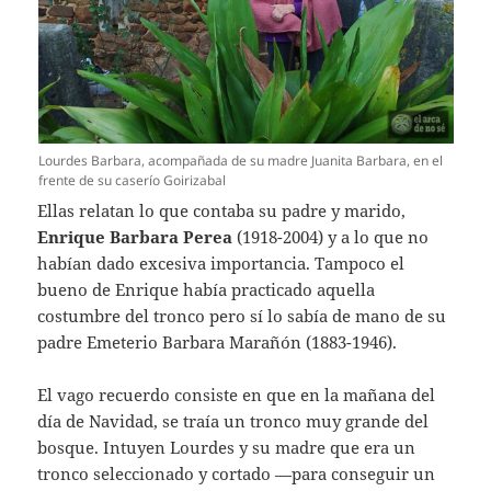
Lourdes Barbara, acompañada de su madre Juanita Barbara, en el
frente de su caserío Goirizabal
Ellas relatan lo que contaba su padre y marido,
Enrique Barbara Perea
(1918-2004) y a lo que no
habían dado excesiva importancia. Tampoco el
bueno de Enrique había practicado aquella
costumbre del tronco pero sí lo sabía de mano de su
padre Emeterio Barbara Marañón (1883-1946).
El vago recuerdo consiste en que en la mañana del
día de Navidad, se traía un tronco muy grande del
bosque. Intuyen Lourdes y su madre que era un
tronco seleccionado y cortado —para conseguir un