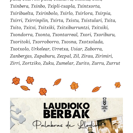
Txinbera, Txinbo, Txipli-txapla, Txintxorta,
Txiribuelta, Txirinbolo, Txirlo, Txirlora, Txirpia,
Txirri, Txirrinplin, Txirta, Txistu, Txistulari, Txita,
Txito, Txitxi, Txitxiki, Txitxiburruntzi, Txitxiki,
Txondorra, Txonta, Txontarreal, Txori, Txoriburu,
Txoritoki, Txorroborro, Txosna, Txotxolada,
Txotxolo, Urkelear, Urretxa, Usiar, Zaborra,
Zanbergas, Zapaburu, Zezpal, Zil, Zirau, Zirimiri,
Zirri, Zortziko, Zuku, Zumelar, Zurito, Zurru, Zurrut