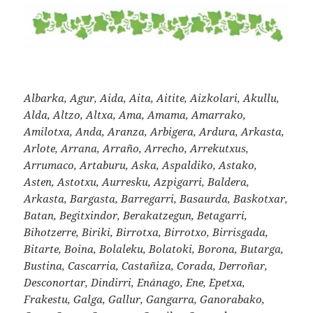
Albarka, Agur, Aida, Aita, Aitite, Aizkolari, Akullu,
Alda, Altzo, Altxa, Ama, Amama, Amarrako,
Amilotxa, Anda, Aranza, Arbigera, Ardura, Arkasta,
Arlote, Arrana, Arraño, Arrecho, Arrekutxus,
Arrumaco, Artaburu, Aska, Aspaldiko, Astako,
Asten, Astotxu, Aurresku, Azpigarri, Baldera,
Arkasta, Bargasta, Barregarri, Basaurda, Baskotxar,
Batan, Begitxindor, Berakatzegun, Betagarri,
Bihotzerre, Biriki, Birrotxa, Birrotxo, Birrisgada,
Bitarte, Boina, Bolaleku, Bolatoki, Borona, Butarga,
Bustina, Cascarria, Castañiza, Corada, Derroñar,
Desconortar, Dindirri, Enánago, Ene, Epetxa,
Frakestu, Galga, Gallur, Gangarra, Ganorabako,