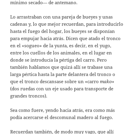
mínimo secado— de antemano.
Lo arrastraban con una pareja de bueyes y unas
cadenas y, lo que mejor recuerdan, para introducirlo
hasta el fuego del hogar, los bueyes se disponían
para empujar hacia atrás. Dicen que atado el tronco
en el «sogueo» de la yunta, es decir, en el yugo,
entre los cuellos de los animales, en el lugar en
donde se introducía la pértiga del carro. Pero
también hablamos que quizá allí se trabase una
larga pértica hasta la parte delantera del tronco o
que el tronco descansase sobre un «carro
mako
»
(dos ruedas con un eje usado para transporte de
grandes troncos).
Sea como fuere, yendo hacia atrás, era como más
podía acercarse el descomunal madero al fuego.
Recuerdan también, de modo muy vago, que allí