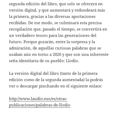
segunda edición del libro, que solo se ofrecerá en
versión digital, y que aumentará y redondeará más
la primera, gracias a las diversas aportaciones
recibidas. De ese modo, se culminará esta precisa
recopilación que, pasado el tiempo, se convertirá en
un verdadero tesoro para las generaciones del
futuro. Porque gozarán, entre la sorpresa y la
admiración, de aquellas curiosas palabras que se
usaban aún en torno a 2020 y que son una inherente
seña identitaria de su pueblo: Llodio.
La versión digital del libro (tanto de la primera
edición como de la segunda aumentada) la podrás
ver o descargar pinchando en el siguiente enlace:
http://www.laudio.eus/es/otras-
publicaciones/palabras-de-llodio