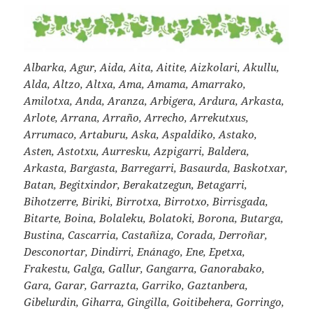
Albarka, Agur, Aida, Aita, Aitite, Aizkolari, Akullu,
Alda, Altzo, Altxa, Ama, Amama, Amarrako,
Amilotxa, Anda, Aranza, Arbigera, Ardura, Arkasta,
Arlote, Arrana, Arraño, Arrecho, Arrekutxus,
Arrumaco, Artaburu, Aska, Aspaldiko, Astako,
Asten, Astotxu, Aurresku, Azpigarri, Baldera,
Arkasta, Bargasta, Barregarri, Basaurda, Baskotxar,
Batan, Begitxindor, Berakatzegun, Betagarri,
Bihotzerre, Biriki, Birrotxa, Birrotxo, Birrisgada,
Bitarte, Boina, Bolaleku, Bolatoki, Borona, Butarga,
Bustina, Cascarria, Castañiza, Corada, Derroñar,
Desconortar, Dindirri, Enánago, Ene, Epetxa,
Frakestu, Galga, Gallur, Gangarra, Ganorabako,
Gara, Garar, Garrazta, Garriko, Gaztanbera,
Gibelurdin, Giharra, Gingilla, Goitibehera, Gorringo,