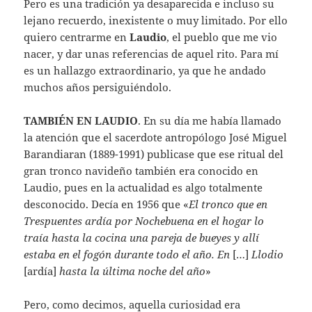
Pero es una tradición ya desaparecida e incluso su
lejano recuerdo, inexistente o muy limitado. Por ello
quiero centrarme en
Laudio
, el pueblo que me vio
nacer, y dar unas referencias de aquel rito. Para mí
es un hallazgo extraordinario, ya que he andado
muchos años persiguiéndolo.
TAMBIÉN EN LAUDIO
. En su día me había llamado
la atención que el sacerdote antropólogo José Miguel
Barandiaran (1889-1991) publicase que ese ritual del
gran tronco navideño también era conocido en
Laudio, pues en la actualidad es algo totalmente
desconocido. Decía en 1956 que «
El tronco que en
Trespuentes ardía por Nochebuena en el hogar lo
traía hasta la cocina una pareja de bueyes y allí
estaba en el fogón durante todo el año. En
[…]
Llodio
[ardía]
hasta la última noche del año
»
Pero, como decimos, aquella curiosidad era