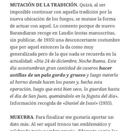
MUTACIÓN DE LA TRADICIÓN
. Quizá, al ser
imposible continuar con aquella tradición por la
nueva ubicación de los fuegos, se mutase la forma
de actuar con aquel. Lo comento porque de nuevo
Barandiaran recoge en Laudio (notas manuscritas,
sin publicar, de 1935) una desconcertante costumbre
que por aquel entonces la da como muy
generalizada pero de la que nada se recuerda en la
actualidad: «
Día 24 de diciembre, Noche Buena. Este
día acostumbran gran cantidad de caseros
hacer
astillas de un palo gordo y grueso
y luego meterlo
al horno donde hacen los panes y, hecha esta
operación, luego que está bien seco, lo guardan hasta
el día de San Juan, quemándolo en la fogata del día
».
Información recogida de «
Daniel de Isusi
» (1935).
MUKURRA
. Para finalizar me gustaría aportar un
dato más. Al ser aquel tronco tan emblemático y
celebrado tenía nombre propio, diferente según las