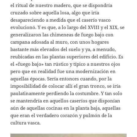
el ritual de nuestro madero, que se dispondría
cruzado sobre aquella losa, algo que iría
desapareciendo a medida que el caserío vasco
evolucionó. Y es que, a lo largo del XVIII y el XIX, se
generalizaron las chimeneas de fuego bajo con
campana adosada al muro, con unos hogares
bastante más elevados del suelo y ya, a menudo,
reubicadas en las plantas superiores del edificio. Es
el «fuego bajo» tan rústico y típico a nuestros ojos
pero que en realidad fue una modernización en
aquellas épocas. Sería entonces cuando, por la
imposibilidad de colocar allí el gran tronco, se iría
paulatinamente perdiendo la costumbre. Y tan solo
se mantendría en aquellos caseríos que disponían
aún de aquellas cocinas en la planta baja, aquellas
que eran el verdadero corazón y pulmón de la
cultura vasca.