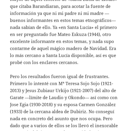
que citaba Barandiaran, para acotar la fuente de
información ya que ni mi padre ni mi madre —
buenos informantes en estos temas etnográficos—
nada sabían de ello. Ya «en Santa Lucía» el primero
en ser preguntado fue Mateo Eskuza (1944), otro
excelente informante en estos temas, y nada supo
contarme de aquel mágico madero de Navidad. Era
lo más cercano a Santa Lucía disponible, así es que
probé con los enclaves cercanos.
Pero los resultados fueron igual de frustrantes.
Primero lo intenté con Mª Teresa Sojo Sojo (1921-
2013) y Jesus Zubiaur Urkijo (1921-2007) del alto de
Garate —límite de Laudio y Okondo— así como con
Jose Egia (1930-2018) y su esposa Carmen González
(1933) de la cercana aldea de Dubiriz. No conseguí
nada en concreto del asunto que nos ocupa. Pero
dado que a varios de ellos se los llevó el inexorable