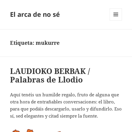
El arca de no sé
MENÚ
Y
WIDGETS
Etiqueta:
mukurre
LAUDIOKO BERBAK /
Palabras de Llodio
Aquí tenéis un humilde regalo, fruto de alguna que
otra hora de entrañables conversaciones: el libro,
para que podáis descargarlo, usarlo y difundirlo. Eso
sí, sed elegantes y citad siempre la fuente.