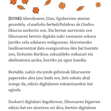
[EUSK]
Abenduaren 22an, Eguberrien atarian
geundela, «
Laudioko berbak/Palabras de Llodio
»
liburua aurkeztu zen. Eta bertan aurreratu zen
liburuaren bertsio digitala nahi zuenaren eskura
jarriko zela udalaren webgunean. Horretarako
laudioarrentzat data esanguratsua den bat hautatu
zen, Dolumin Barikua, eskualdeko nekazari eta
abeltzaintza azoka, herriko jai egun handia.
Bestalde, nahiz eta jende gehienak liburuaren
paperezko alea jaso badu ere, beti eskatu ahal
izango da, edizio digitalaren eskaintzarekin bat
eginda.
Euskarri digitalari dagokionez, liburuaren bigarren
edizio bat ere atontzen ari dira, bertsio digitalean