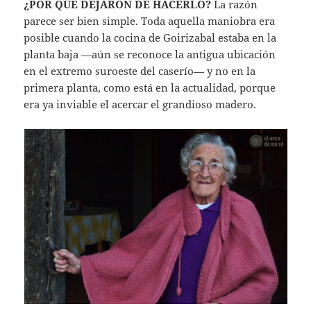
¿POR QUÉ DEJARON DE HACERLO?
La razón
parece ser bien simple. Toda aquella maniobra era
posible cuando la cocina de Goirizabal estaba en la
planta baja —aún se reconoce la antigua ubicación
en el extremo suroeste del caserío— y no en la
primera planta, como está en la actualidad, porque
era ya inviable el acercar el grandioso madero.