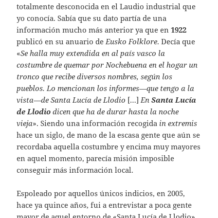
totalmente desconocida en el Laudio industrial que
yo conocía. Sabía que su dato partía de una
información mucho más anterior ya que en
1922
publicó en su anuario de
Eusko Folklore
. Decía que
«
Se halla muy extendida en al país vasco la
costumbre de quemar por Nochebuena en el hogar un
tronco que recibe diversos nombres, según los
pueblos. Lo mencionan los informes—que tengo a la
vista—de Santa Lucía de Llodio
[…]
En
Santa Lucía
de Llodio
dicen que ha de durar hasta la noche
vieja
». Siendo una información recogida
in extremis
hace un siglo, de mano de la escasa gente que aún se
recordaba aquella costumbre y encima muy mayores
en aquel momento, parecía misión imposible
conseguir más información local.
Espoleado por aquellos únicos indicios, en 2005,
hace ya quince años, fui a entrevistar a poca gente
mayor de aquel entorno de «Santa Lucía de Llodio»