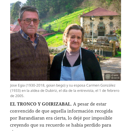
Jose Egia (1930-2018, goian bego) y su esposa Carmen González
(1933) en la aldea de Dubiriz, el día de la entrevista, el 1 de febrero
de 2005.
EL TRONCO Y GOIRIZABAL
. A pesar de estar
convencido de que aquella información recogida
por Barandiaran era cierta, lo dejé por imposible
creyendo que su recuerdo se había perdido para