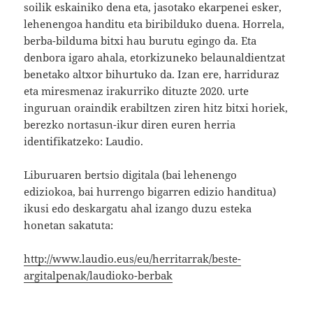
soilik eskainiko dena eta, jasotako ekarpenei esker,
lehenengoa handitu eta biribilduko duena. Horrela,
berba-bilduma bitxi hau burutu egingo da. Eta
denbora igaro ahala, etorkizuneko belaunaldientzat
benetako altxor bihurtuko da. Izan ere, harriduraz
eta miresmenaz irakurriko dituzte 2020. urte
inguruan oraindik erabiltzen ziren hitz bitxi horiek,
berezko nortasun-ikur diren euren herria
identifikatzeko: Laudio.
Liburuaren bertsio digitala (bai lehenengo
ediziokoa, bai hurrengo bigarren edizio handitua)
ikusi edo deskargatu ahal izango duzu esteka
honetan sakatuta:
http://www.laudio.eus/eu/herritarrak/beste-
argitalpenak/laudioko-berbak