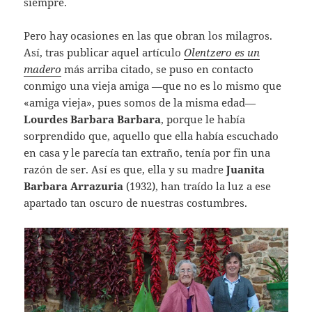
siempre.
Pero hay ocasiones en las que obran los milagros.
Así, tras publicar aquel artículo
Olentzero es un
madero
más arriba citado, se puso en contacto
conmigo una vieja amiga —que no es lo mismo que
«amiga vieja», pues somos de la misma edad—
Lourdes Barbara Barbara
, porque le había
sorprendido que, aquello que ella había escuchado
en casa y le parecía tan extraño, tenía por fin una
razón de ser. Así es que, ella y su madre
Juanita
Barbara Arrazuria
(1932), han traído la luz a ese
apartado tan oscuro de nuestras costumbres.