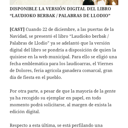
DISPONIBLE LA VERSIÓN DIGITAL DEL LIBRO
“LAUDIOKO BERBAK / PALABRAS DE LLODIO”
[CAST]
Cuando 22 de diciembre, a las puertas de la
Navidad, se presentó el libro “Laudioko berbak /
Palabras de Llodio” ya se adelantó que la versión
digital del libro se pondría a disposición de quien la
quisiese en la web municipal. Para ello se eligió una
fecha emblemática para los laudioarras, el Viernes
de Dolores, feria agrícola ganadera comarcal, gran
día de fiesta en el pueblo.
Por otra parte, a pesar de que la mayoría de la gente
ya ha recogido su ejemplar en papel, en todo
momento podrá solicitarse, al margen de exista la
edición digital.
Respecto a esta última, se está perfilando una