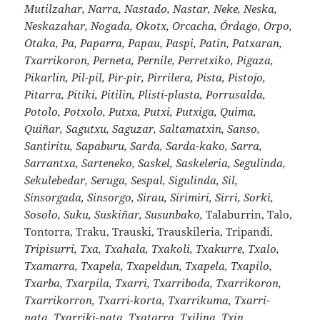
Mutilzahar, Narra, Nastado, Nastar, Neke, Neska,
Neskazahar, Nogada, Okotx, Orcacha, Órdago, Orpo,
Otaka, Pa, Paparra, Papau, Paspi, Patin, Patxaran,
Txarrikoron, Perneta, Pernile, Perretxiko, Pigaza,
Pikarlin, Pil-pil, Pir-pir, Pirrilera, Pista, Pistojo,
Pitarra, Pitiki, Pitilin, Plisti-plasta, Porrusalda,
Potolo, Potxolo, Putxa, Putxi, Putxiga, Quima,
Quiñar, Sagutxu, Saguzar, Saltamatxin, Sanso,
Santiritu, Sapaburu, Sarda, Sarda-kako, Sarra,
Sarrantxa, Sarteneko, Saskel, Saskeleria, Segulinda,
Sekulebedar, Seruga, Sespal, Sigulinda, Sil,
Sinsorgada, Sinsorgo, Sirau, Sirimiri, Sirri, Sorki,
Sosolo, Suku, Suskiñar, Susunbako,
Talaburrin, Talo,
Tontorra, Traku, Trauski, Trauskileria, Tripandi,
Tripisurri, Txa, Txahala, Txakoli, Txakurre, Txalo,
Txamarra, Txapela, Txapeldun, Txapela, Txapilo,
Txarba, Txarpila, Txarri, Txarriboda, Txarrikoron,
Txarrikorron, Txarri-korta, Txarrikuma, Txarri-
pata, Txarriki-pata, Txatarra, Txilina, Txin,