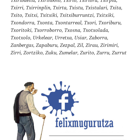
Txirri, Txirrinplin, Txirta, Txistu, Txistulari, Txita,
Txito, Txitxi, Txitxiki, Txitxiburruntzi, Txitxiki,
Txondorra, Txonta, Txontarreal, Txori, Txoriburu,
Txoritoki, Txorroborro, Txosna, Txotxolada,
Txotxolo, Urkelear, Urretxa, Usiar, Zaborra,
Zanbergas, Zapaburu, Zezpal, Zil, Zirau, Zirimiri,
Zirri, Zortziko, Zuku, Zumelar, Zurito, Zurru, Zurrut