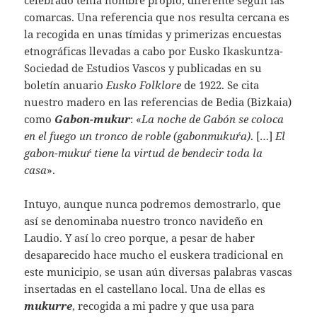
comarcas. Una referencia que nos resulta cercana es
la recogida en unas tímidas y primerizas encuestas
etnográficas llevadas a cabo por Eusko Ikaskuntza-
Sociedad de Estudios Vascos y publicadas en su
boletín anuario
Eusko Folklore
de 1922. Se cita
nuestro madero en las referencias de Bedia (Bizkaia)
como
Gabon-mukur
: «
La noche de Gabón se coloca
en el fuego un tronco de roble (gabonmukuŕa)
. […]
El
gabon-mukuŕ tiene la virtud de bendecir toda la
casa
».
Intuyo, aunque nunca podremos demostrarlo, que
así se denominaba nuestro tronco navideño en
Laudio. Y así lo creo porque, a pesar de haber
desaparecido hace mucho el euskera tradicional en
este municipio, se usan aún diversas palabras vascas
insertadas en el castellano local. Una de ellas es
mukurre
, recogida a mi padre y que usa para