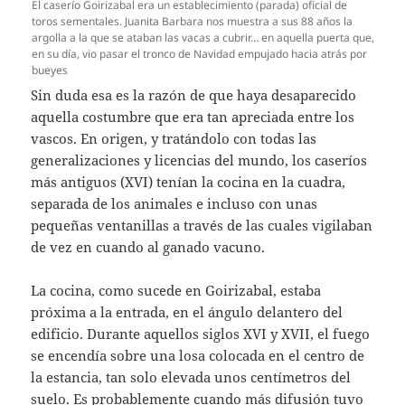
El caserío Goirizabal era un establecimiento (parada) oficial de
toros sementales. Juanita Barbara nos muestra a sus 88 años la
argolla a la que se ataban las vacas a cubrir… en aquella puerta que,
en su día, vio pasar el tronco de Navidad empujado hacia atrás por
bueyes
Sin duda esa es la razón de que haya desaparecido
aquella costumbre que era tan apreciada entre los
vascos. En origen, y tratándolo con todas las
generalizaciones y licencias del mundo, los caseríos
más antiguos (XVI) tenían la cocina en la cuadra,
separada de los animales e incluso con unas
pequeñas ventanillas a través de las cuales vigilaban
de vez en cuando al ganado vacuno.
La cocina, como sucede en Goirizabal, estaba
próxima a la entrada, en el ángulo delantero del
edificio. Durante aquellos siglos XVI y XVII, el fuego
se encendía sobre una losa colocada en el centro de
la estancia, tan solo elevada unos centímetros del
suelo. Es probablemente cuando más difusión tuvo