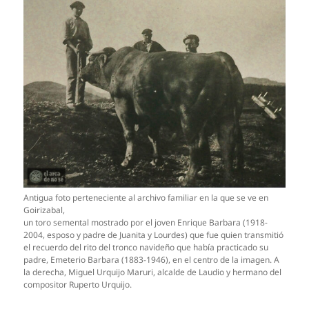
Antigua foto perteneciente al archivo familiar en la que se ve en
Goirizabal,
un toro semental mostrado por el joven Enrique Barbara (1918-
2004, esposo y padre de Juanita y Lourdes) que fue quien transmitió
el recuerdo del rito del tronco navideño que había practicado su
padre, Emeterio Barbara (1883-1946), en el centro de la imagen. A
la derecha, Miguel Urquijo Maruri, alcalde de Laudio y hermano del
compositor Ruperto Urquijo.