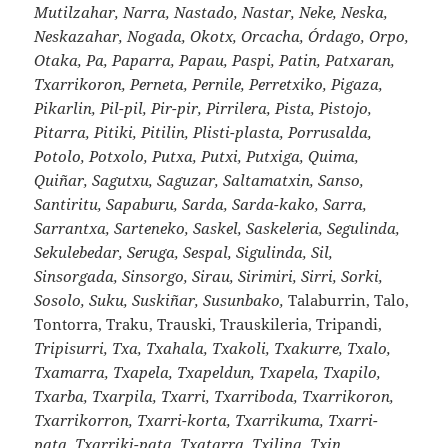
Mutilzahar, Narra, Nastado, Nastar, Neke, Neska,
Neskazahar, Nogada, Okotx, Orcacha, Órdago, Orpo,
Otaka, Pa, Paparra, Papau, Paspi, Patin, Patxaran,
Txarrikoron, Perneta, Pernile, Perretxiko, Pigaza,
Pikarlin, Pil-pil, Pir-pir, Pirrilera, Pista, Pistojo,
Pitarra, Pitiki, Pitilin, Plisti-plasta, Porrusalda,
Potolo, Potxolo, Putxa, Putxi, Putxiga, Quima,
Quiñar, Sagutxu, Saguzar, Saltamatxin, Sanso,
Santiritu, Sapaburu, Sarda, Sarda-kako, Sarra,
Sarrantxa, Sarteneko, Saskel, Saskeleria, Segulinda,
Sekulebedar, Seruga, Sespal, Sigulinda, Sil,
Sinsorgada, Sinsorgo, Sirau, Sirimiri, Sirri, Sorki,
Sosolo, Suku, Suskiñar, Susunbako,
Talaburrin, Talo,
Tontorra, Traku, Trauski, Trauskileria, Tripandi,
Tripisurri, Txa, Txahala, Txakoli, Txakurre, Txalo,
Txamarra, Txapela, Txapeldun, Txapela, Txapilo,
Txarba, Txarpila, Txarri, Txarriboda, Txarrikoron,
Txarrikorron, Txarri-korta, Txarrikuma, Txarri-
pata, Txarriki-pata, Txatarra, Txilina, Txin,