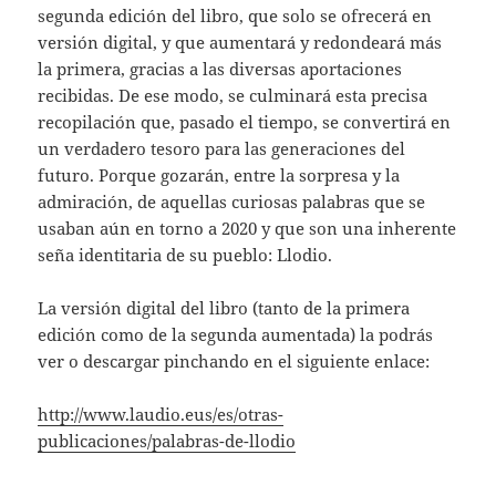
segunda edición del libro, que solo se ofrecerá en
versión digital, y que aumentará y redondeará más
la primera, gracias a las diversas aportaciones
recibidas. De ese modo, se culminará esta precisa
recopilación que, pasado el tiempo, se convertirá en
un verdadero tesoro para las generaciones del
futuro. Porque gozarán, entre la sorpresa y la
admiración, de aquellas curiosas palabras que se
usaban aún en torno a 2020 y que son una inherente
seña identitaria de su pueblo: Llodio.
La versión digital del libro (tanto de la primera
edición como de la segunda aumentada) la podrás
ver o descargar pinchando en el siguiente enlace:
http://www.laudio.eus/es/otras-
publicaciones/palabras-de-llodio