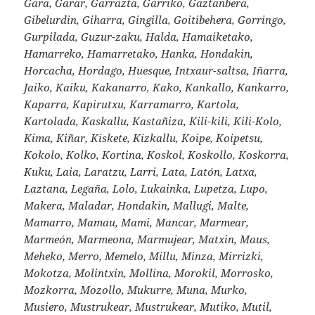
Gara, Garar, Garrazta, Garriko, Gaztanbera,
Gibelurdin, Giharra, Gingilla, Goitibehera, Gorringo,
Gurpilada, Guzur-zaku, Halda, Hamaiketako,
Hamarreko, Hamarretako, Hanka, Hondakin,
Horcacha, Hordago, Huesque, Intxaur-saltsa, Iñarra,
Jaiko, Kaiku, Kakanarro, Kako, Kankallo, Kankarro,
Kaparra, Kapirutxu, Karramarro, Kartola,
Kartolada, Kaskallu, Kastañiza, Kili-kili, Kili-Kolo,
Kima, Kiñar, Kiskete, Kizkallu, Koipe, Koipetsu,
Kokolo, Kolko, Kortina, Koskol, Koskollo, Koskorra,
Kuku, Laia, Laratzu, Larri, Lata, Latón, Latxa,
Laztana, Legaña, Lolo, Lukainka, Lupetza, Lupo,
Makera, Maladar, Hondakin, Mallugi, Malte,
Mamarro, Mamau, Mami, Mancar, Marmear,
Marmeón, Marmeona, Marmujear, Matxin, Maus,
Meheko, Merro, Memelo, Millu, Minza, Mirrizki,
Mokotza, Molintxin, Mollina, Morokil, Morrosko,
Mozkorra, Mozollo, Mukurre, Muna, Murko,
Musiero, Mustrukear, Mustrukear, Mutiko, Mutil,