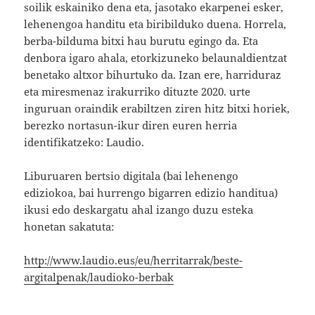
soilik eskainiko dena eta, jasotako ekarpenei esker,
lehenengoa handitu eta biribilduko duena. Horrela,
berba-bilduma bitxi hau burutu egingo da. Eta
denbora igaro ahala, etorkizuneko belaunaldientzat
benetako altxor bihurtuko da. Izan ere, harriduraz
eta miresmenaz irakurriko dituzte 2020. urte
inguruan oraindik erabiltzen ziren hitz bitxi horiek,
berezko nortasun-ikur diren euren herria
identifikatzeko: Laudio.
Liburuaren bertsio digitala (bai lehenengo
ediziokoa, bai hurrengo bigarren edizio handitua)
ikusi edo deskargatu ahal izango duzu esteka
honetan sakatuta:
http://www.laudio.eus/eu/herritarrak/beste-
argitalpenak/laudioko-berbak