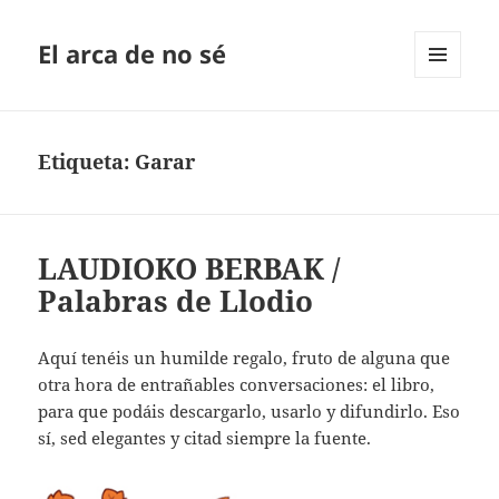
El arca de no sé
MENÚ
Y
WIDGETS
Etiqueta:
Garar
LAUDIOKO BERBAK /
Palabras de Llodio
Aquí tenéis un humilde regalo, fruto de alguna que
otra hora de entrañables conversaciones: el libro,
para que podáis descargarlo, usarlo y difundirlo. Eso
sí, sed elegantes y citad siempre la fuente.