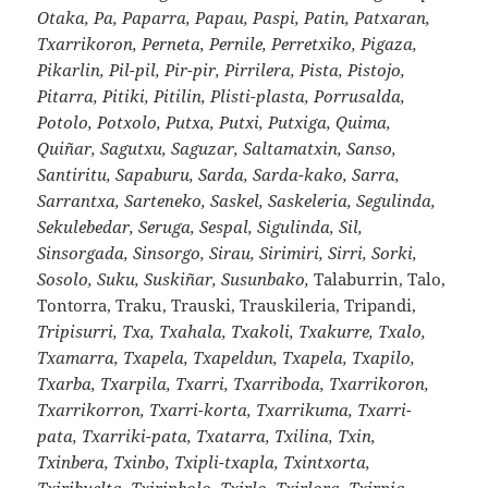
Otaka, Pa, Paparra, Papau, Paspi, Patin, Patxaran,
Txarrikoron, Perneta, Pernile, Perretxiko, Pigaza,
Pikarlin, Pil-pil, Pir-pir, Pirrilera, Pista, Pistojo,
Pitarra, Pitiki, Pitilin, Plisti-plasta, Porrusalda,
Potolo, Potxolo, Putxa, Putxi, Putxiga, Quima,
Quiñar, Sagutxu, Saguzar, Saltamatxin, Sanso,
Santiritu, Sapaburu, Sarda, Sarda-kako, Sarra,
Sarrantxa, Sarteneko, Saskel, Saskeleria, Segulinda,
Sekulebedar, Seruga, Sespal, Sigulinda, Sil,
Sinsorgada, Sinsorgo, Sirau, Sirimiri, Sirri, Sorki,
Sosolo, Suku, Suskiñar, Susunbako,
Talaburrin, Talo,
Tontorra, Traku, Trauski, Trauskileria, Tripandi,
Tripisurri, Txa, Txahala, Txakoli, Txakurre, Txalo,
Txamarra, Txapela, Txapeldun, Txapela, Txapilo,
Txarba, Txarpila, Txarri, Txarriboda, Txarrikoron,
Txarrikorron, Txarri-korta, Txarrikuma, Txarri-
pata, Txarriki-pata, Txatarra, Txilina, Txin,
Txinbera, Txinbo, Txipli-txapla, Txintxorta,
Txiribuelta, Txirinbolo, Txirlo, Txirlora, Txirpia,