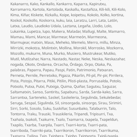
Kakanarro
,
Kako
,
Kankallo
,
Kankarro
,
Kaparra
,
Kapirutxu
,
Karramarro
,
Kartola
,
Kartolada
,
Kaskallu
,
Kastañiza
,
Kili-kili
,
Kili-Kolo
,
Kima
,
Kiñar
,
Kiskete
,
Kizkallu
,
Koipe
,
koipetsu
,
Kokolo
,
Kolko
,
kortina
,
Koskol
,
Koskollo
,
Koskorra
,
kuku
,
laia
,
Laratzu
,
Larri
,
Lata
,
Latón
,
Latxa
,
Laudio
,
Laudioko Udala
,
Laztana
,
Legaña
,
Llodio
,
Lolo
,
Lukainka
,
Lupetza
,
lupo
,
Makera
,
Maladar
,
Mallugi
,
Malte
,
Mamarro
,
Mamau
,
Mami
,
Mancar
,
Marmear
,
Marmeón
,
Marmeona
,
Marmujear
,
matxin
,
Maus
,
Meheko
,
Memelo
,
Merro
,
millu
,
Minza
,
Mirrizki
,
mokotza
,
Molintxin
,
Mollina
,
Morokil
,
Morrosko
,
Mozkorra
,
Mozollo
,
mukurre
,
Muna
,
Murko
,
Musiero
,
Mustrukear
,
Mutiko
,
Mutil
,
Mutilzahar
,
Narra
,
Nastado
,
Nastar
,
Neke
,
Neska
,
Neskazahar
,
nogada
,
Okotx
,
Ondarea
,
Orcacha
,
Órdago
,
Orpo
,
Otaka
,
Pa
,
palabras
,
Paparra
,
Papau
,
Paspi
,
Patin
,
Patrimonio
,
Patxaran
,
Perneta
,
Pernile
,
Perretxiko
,
Pigaza
,
Pikarlin
,
Pil-pil
,
Pir-pir
,
Pirrilera
,
Pista
,
Pistojo
,
Pitarra
,
Pitiki
,
Pitilin
,
Plisti-plasta
,
Porrusalda
,
Potolo
,
Potxolo
,
Putxa
,
Putxi
,
Putxiga
,
Quima
,
Quiñar
,
Sagutxu
,
Saguzar
,
Saltamatxin
,
Sanso
,
Santiritu
,
Sapaburu
,
Sarda
,
Sarda-kako
,
Sarra
,
Sarrantxa
,
Sarteneko
,
Saskel
,
Saskeleria
,
Segulinda
,
Sekulebedar
,
Seruga
,
Sespal
,
Sigulinda
,
Sil
,
sinsorgada
,
sinsorgo
,
Sirau
,
Sirimiri
,
Sirri
,
Sorki
,
Sosolo
,
Suku
,
Suskiñar
,
Susunbako
,
Talaburrin
,
Talo
,
Tontorra
,
Traku
,
Trauski
,
Trauskileria
,
Tripandi
,
Tripisurri
,
Txa
,
Txahala
,
txakoli
,
Txakurre
,
Txalo
,
Txamarra
,
txapela
,
Txapeldun
,
Txapilo
,
Txarba
,
Txarpila
,
Txarri
,
Txarri-korta
,
Txarri-pata
,
txarriboda
,
Txarriki-pata
,
Txarrikoron
,
Txarrikorron
,
Txarrikuma
,
Txatarra
,
Txilina
,
Txin
,
Txinbera
,
Txinbo
,
Txintxorta
,
Txipli-txapla
,