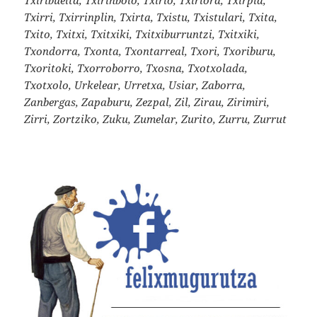
Txirri, Txirrinplin, Txirta, Txistu, Txistulari, Txita,
Txito, Txitxi, Txitxiki, Txitxiburruntzi, Txitxiki,
Txondorra, Txonta, Txontarreal, Txori, Txoriburu,
Txoritoki, Txorroborro, Txosna, Txotxolada,
Txotxolo, Urkelear, Urretxa, Usiar, Zaborra,
Zanbergas, Zapaburu, Zezpal, Zil, Zirau, Zirimiri,
Zirri, Zortziko, Zuku, Zumelar, Zurito, Zurru, Zurrut