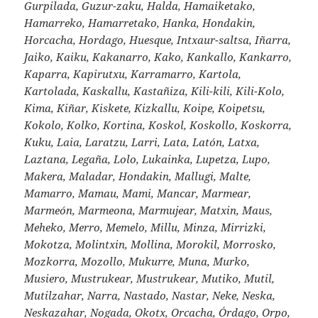
Gurpilada, Guzur-zaku, Halda, Hamaiketako,
Hamarreko, Hamarretako, Hanka, Hondakin,
Horcacha, Hordago, Huesque, Intxaur-saltsa, Iñarra,
Jaiko, Kaiku, Kakanarro, Kako, Kankallo, Kankarro,
Kaparra, Kapirutxu, Karramarro, Kartola,
Kartolada, Kaskallu, Kastañiza, Kili-kili, Kili-Kolo,
Kima, Kiñar, Kiskete, Kizkallu, Koipe, Koipetsu,
Kokolo, Kolko, Kortina, Koskol, Koskollo, Koskorra,
Kuku, Laia, Laratzu, Larri, Lata, Latón, Latxa,
Laztana, Legaña, Lolo, Lukainka, Lupetza, Lupo,
Makera, Maladar, Hondakin, Mallugi, Malte,
Mamarro, Mamau, Mami, Mancar, Marmear,
Marmeón, Marmeona, Marmujear, Matxin, Maus,
Meheko, Merro, Memelo, Millu, Minza, Mirrizki,
Mokotza, Molintxin, Mollina, Morokil, Morrosko,
Mozkorra, Mozollo, Mukurre, Muna, Murko,
Musiero, Mustrukear, Mustrukear, Mutiko, Mutil,
Mutilzahar, Narra, Nastado, Nastar, Neke, Neska,
Neskazahar, Nogada, Okotx, Orcacha, Órdago, Orpo,