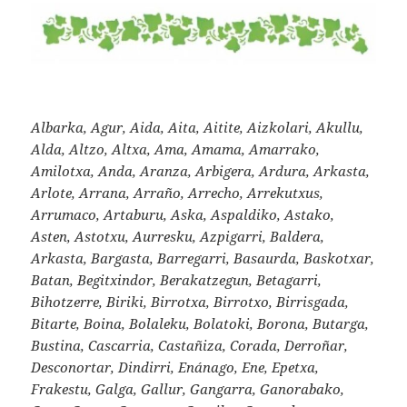
Albarka, Agur, Aida, Aita, Aitite, Aizkolari, Akullu,
Alda, Altzo, Altxa, Ama, Amama, Amarrako,
Amilotxa, Anda, Aranza, Arbigera, Ardura, Arkasta,
Arlote, Arrana, Arraño, Arrecho, Arrekutxus,
Arrumaco, Artaburu, Aska, Aspaldiko, Astako,
Asten, Astotxu, Aurresku, Azpigarri, Baldera,
Arkasta, Bargasta, Barregarri, Basaurda, Baskotxar,
Batan, Begitxindor, Berakatzegun, Betagarri,
Bihotzerre, Biriki, Birrotxa, Birrotxo, Birrisgada,
Bitarte, Boina, Bolaleku, Bolatoki, Borona, Butarga,
Bustina, Cascarria, Castañiza, Corada, Derroñar,
Desconortar, Dindirri, Enánago, Ene, Epetxa,
Frakestu, Galga, Gallur, Gangarra, Ganorabako,