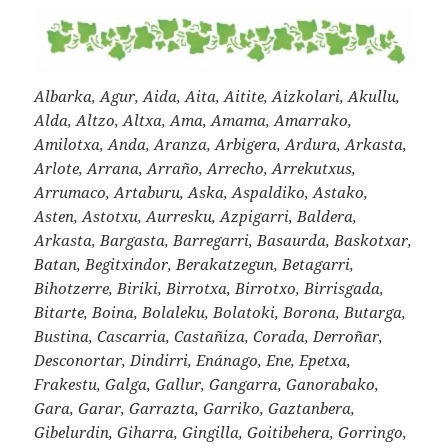
Albarka, Agur, Aida, Aita, Aitite, Aizkolari, Akullu,
Alda, Altzo, Altxa, Ama, Amama, Amarrako,
Amilotxa, Anda, Aranza, Arbigera, Ardura, Arkasta,
Arlote, Arrana, Arraño, Arrecho, Arrekutxus,
Arrumaco, Artaburu, Aska, Aspaldiko, Astako,
Asten, Astotxu, Aurresku, Azpigarri, Baldera,
Arkasta, Bargasta, Barregarri, Basaurda, Baskotxar,
Batan, Begitxindor, Berakatzegun, Betagarri,
Bihotzerre, Biriki, Birrotxa, Birrotxo, Birrisgada,
Bitarte, Boina, Bolaleku, Bolatoki, Borona, Butarga,
Bustina, Cascarria, Castañiza, Corada, Derroñar,
Desconortar, Dindirri, Enánago, Ene, Epetxa,
Frakestu, Galga, Gallur, Gangarra, Ganorabako,
Gara, Garar, Garrazta, Garriko, Gaztanbera,
Gibelurdin, Giharra, Gingilla, Goitibehera, Gorringo,