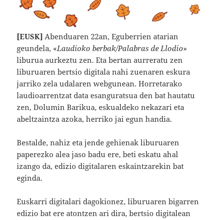
[EUSK]
Abenduaren 22an, Eguberrien atarian
geundela, «
Laudioko berbak/Palabras de Llodio
»
liburua aurkeztu zen. Eta bertan aurreratu zen
liburuaren bertsio digitala nahi zuenaren eskura
jarriko zela udalaren webgunean. Horretarako
laudioarrentzat data esanguratsua den bat hautatu
zen, Dolumin Barikua, eskualdeko nekazari eta
abeltzaintza azoka, herriko jai egun handia.
Bestalde, nahiz eta jende gehienak liburuaren
paperezko alea jaso badu ere, beti eskatu ahal
izango da, edizio digitalaren eskaintzarekin bat
eginda.
Euskarri digitalari dagokionez, liburuaren bigarren
edizio bat ere atontzen ari dira, bertsio digitalean