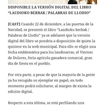
DISPONIBLE LA VERSIÓN DIGITAL DEL LIBRO
“LAUDIOKO BERBAK / PALABRAS DE LLODIO”
[CAST]
Cuando 22 de diciembre, a las puertas de la
Navidad, se presentó el libro “Laudioko berbak /
Palabras de Llodio” ya se adelantó que la versión
digital del libro se pondría a disposición de quien la
quisiese en la web municipal. Para ello se eligió una
fecha emblemática para los laudioarras, el Viernes
de Dolores, feria agrícola ganadera comarcal, gran
día de fiesta en el pueblo.
Por otra parte, a pesar de que la mayoría de la gente
ya ha recogido su ejemplar en papel, en todo
momento podrá solicitarse, al margen de exista la
edición digital.
Respecto a esta última, se está perfilando una