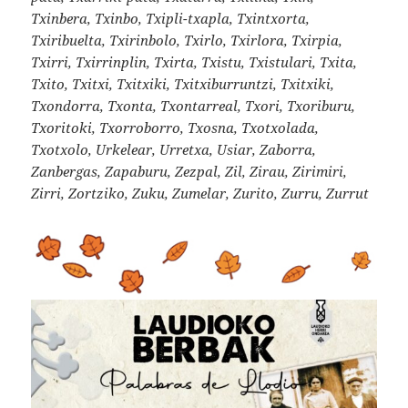
Txinbera, Txinbo, Txipli-txapla, Txintxorta,
Txiribuelta, Txirinbolo, Txirlo, Txirlora, Txirpia,
Txirri, Txirrinplin, Txirta, Txistu, Txistulari, Txita,
Txito, Txitxi, Txitxiki, Txitxiburruntzi, Txitxiki,
Txondorra, Txonta, Txontarreal, Txori, Txoriburu,
Txoritoki, Txorroborro, Txosna, Txotxolada,
Txotxolo, Urkelear, Urretxa, Usiar, Zaborra,
Zanbergas, Zapaburu, Zezpal, Zil, Zirau, Zirimiri,
Zirri, Zortziko, Zuku, Zumelar, Zurito, Zurru, Zurrut