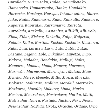
Gurpilada, Guzur-zaku, Halda, Hamaiketako,
Hamarreko, Hamarretako, Hanka, Hondakin,
Horcacha, Hordago, Huesque, Intxaur-saltsa, Iñarra,
Jaiko, Kaiku, Kakanarro, Kako, Kankallo, Kankarro,
Kaparra, Kapirutxu, Karramarro, Kartola,
Kartolada, Kaskallu, Kastañiza, Kili-kili, Kili-Kolo,
Kima, Kiñar, Kiskete, Kizkallu, Koipe, Koipetsu,
Kokolo, Kolko, Kortina, Koskol, Koskollo, Koskorra,
Kuku, Laia, Laratzu, Larri, Lata, Latón, Latxa,
Laztana, Legaña, Lolo, Lukainka, Lupetza, Lupo,
Makera, Maladar, Hondakin, Mallugi, Malte,
Mamarro, Mamau, Mami, Mancar, Marmear,
Marmeón, Marmeona, Marmujear, Matxin, Maus,
Meheko, Merro, Memelo, Millu, Minza, Mirrizki,
Mokotza, Molintxin, Mollina, Morokil, Morrosko,
Mozkorra, Mozollo, Mukurre, Muna, Murko,
Musiero, Mustrukear, Mustrukear, Mutiko, Mutil,
Mutilzahar, Narra, Nastado, Nastar, Neke, Neska,
Neskazahar, Nogada, Okotx, Orcacha, Órdago, Orpo,