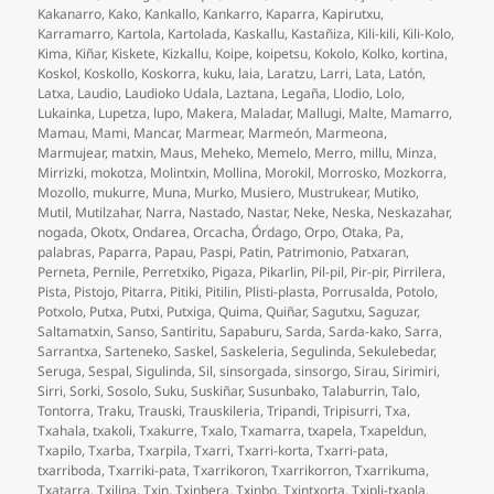
Kakanarro
,
Kako
,
Kankallo
,
Kankarro
,
Kaparra
,
Kapirutxu
,
Karramarro
,
Kartola
,
Kartolada
,
Kaskallu
,
Kastañiza
,
Kili-kili
,
Kili-Kolo
,
Kima
,
Kiñar
,
Kiskete
,
Kizkallu
,
Koipe
,
koipetsu
,
Kokolo
,
Kolko
,
kortina
,
Koskol
,
Koskollo
,
Koskorra
,
kuku
,
laia
,
Laratzu
,
Larri
,
Lata
,
Latón
,
Latxa
,
Laudio
,
Laudioko Udala
,
Laztana
,
Legaña
,
Llodio
,
Lolo
,
Lukainka
,
Lupetza
,
lupo
,
Makera
,
Maladar
,
Mallugi
,
Malte
,
Mamarro
,
Mamau
,
Mami
,
Mancar
,
Marmear
,
Marmeón
,
Marmeona
,
Marmujear
,
matxin
,
Maus
,
Meheko
,
Memelo
,
Merro
,
millu
,
Minza
,
Mirrizki
,
mokotza
,
Molintxin
,
Mollina
,
Morokil
,
Morrosko
,
Mozkorra
,
Mozollo
,
mukurre
,
Muna
,
Murko
,
Musiero
,
Mustrukear
,
Mutiko
,
Mutil
,
Mutilzahar
,
Narra
,
Nastado
,
Nastar
,
Neke
,
Neska
,
Neskazahar
,
nogada
,
Okotx
,
Ondarea
,
Orcacha
,
Órdago
,
Orpo
,
Otaka
,
Pa
,
palabras
,
Paparra
,
Papau
,
Paspi
,
Patin
,
Patrimonio
,
Patxaran
,
Perneta
,
Pernile
,
Perretxiko
,
Pigaza
,
Pikarlin
,
Pil-pil
,
Pir-pir
,
Pirrilera
,
Pista
,
Pistojo
,
Pitarra
,
Pitiki
,
Pitilin
,
Plisti-plasta
,
Porrusalda
,
Potolo
,
Potxolo
,
Putxa
,
Putxi
,
Putxiga
,
Quima
,
Quiñar
,
Sagutxu
,
Saguzar
,
Saltamatxin
,
Sanso
,
Santiritu
,
Sapaburu
,
Sarda
,
Sarda-kako
,
Sarra
,
Sarrantxa
,
Sarteneko
,
Saskel
,
Saskeleria
,
Segulinda
,
Sekulebedar
,
Seruga
,
Sespal
,
Sigulinda
,
Sil
,
sinsorgada
,
sinsorgo
,
Sirau
,
Sirimiri
,
Sirri
,
Sorki
,
Sosolo
,
Suku
,
Suskiñar
,
Susunbako
,
Talaburrin
,
Talo
,
Tontorra
,
Traku
,
Trauski
,
Trauskileria
,
Tripandi
,
Tripisurri
,
Txa
,
Txahala
,
txakoli
,
Txakurre
,
Txalo
,
Txamarra
,
txapela
,
Txapeldun
,
Txapilo
,
Txarba
,
Txarpila
,
Txarri
,
Txarri-korta
,
Txarri-pata
,
txarriboda
,
Txarriki-pata
,
Txarrikoron
,
Txarrikorron
,
Txarrikuma
,
Txatarra
,
Txilina
,
Txin
,
Txinbera
,
Txinbo
,
Txintxorta
,
Txipli-txapla
,