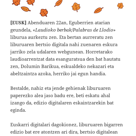
[EUSK]
Abenduaren 22an, Eguberrien atarian
geundela, «
Laudioko berbak/Palabras de Llodio
»
liburua aurkeztu zen. Eta bertan aurreratu zen
liburuaren bertsio digitala nahi zuenaren eskura
jarriko zela udalaren webgunean. Horretarako
laudioarrentzat data esanguratsua den bat hautatu
zen, Dolumin Barikua, eskualdeko nekazari eta
abeltzaintza azoka, herriko jai egun handia.
Bestalde, nahiz eta jende gehienak liburuaren
paperezko alea jaso badu ere, beti eskatu ahal
izango da, edizio digitalaren eskaintzarekin bat
eginda.
Euskarri digitalari dagokionez, liburuaren bigarren
edizio bat ere atontzen ari dira, bertsio digitalean