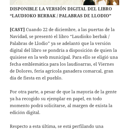
DISPONIBLE LA VERSIÓN DIGITAL DEL LIBRO
“LAUDIOKO BERBAK / PALABRAS DE LLODIO”
[CAST]
Cuando 22 de diciembre, a las puertas de la
Navidad, se presentó el libro “Laudioko berbak /
Palabras de Llodio” ya se adelantó que la versión
digital del libro se pondría a disposición de quien la
quisiese en la web municipal. Para ello se eligió una
fecha emblemática para los laudioarras, el Viernes
de Dolores, feria agrícola ganadera comarcal, gran
día de fiesta en el pueblo.
Por otra parte, a pesar de que la mayoría de la gente
ya ha recogido su ejemplar en papel, en todo
momento podrá solicitarse, al margen de exista la
edición digital.
Respecto a esta última, se está perfilando una