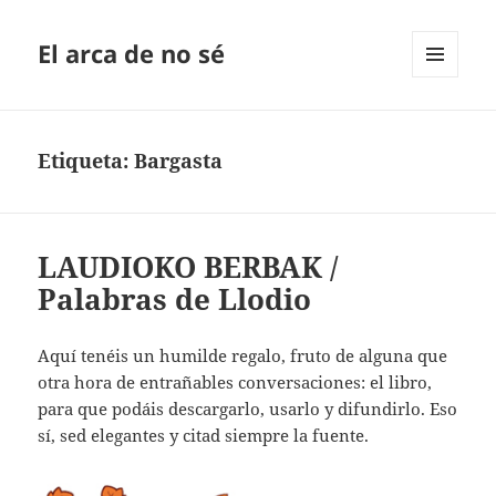
El arca de no sé
MENÚ
Y
WIDGETS
Etiqueta:
Bargasta
LAUDIOKO BERBAK /
Palabras de Llodio
Aquí tenéis un humilde regalo, fruto de alguna que
otra hora de entrañables conversaciones: el libro,
para que podáis descargarlo, usarlo y difundirlo. Eso
sí, sed elegantes y citad siempre la fuente.