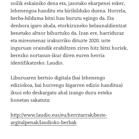
soilik eskainiko dena eta, jasotako ekarpenei esker,
lehenengoa handitu eta biribilduko duena. Horrela,
berba-bilduma bitxi hau burutu egingo da. Eta
denbora igaro ahala, etorkizuneko belaunaldientzat
benetako altxor bihurtuko da. Izan ere, harriduraz
eta miresmenaz irakurriko dituzte 2020. urte
inguruan oraindik erabiltzen ziren hitz bitxi horiek,
berezko nortasun-ikur diren euren herria
identifikatzeko: Laudio.
Liburuaren bertsio digitala (bai lehenengo
ediziokoa, bai hurrengo bigarren edizio handitua)
ikusi edo deskargatu ahal izango duzu esteka
honetan sakatuta:
http://www.laudio.eus/eu/herritarrak/beste-
argitalpenak/laudioko-berbak