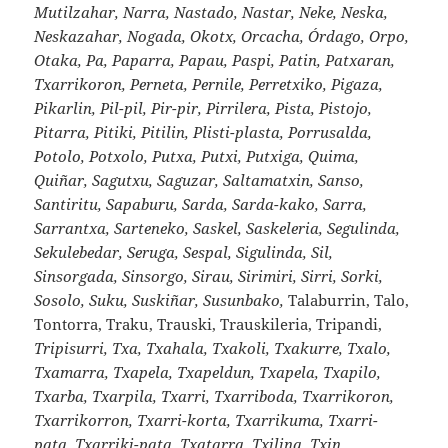
Mutilzahar, Narra, Nastado, Nastar, Neke, Neska,
Neskazahar, Nogada, Okotx, Orcacha, Órdago, Orpo,
Otaka, Pa, Paparra, Papau, Paspi, Patin, Patxaran,
Txarrikoron, Perneta, Pernile, Perretxiko, Pigaza,
Pikarlin, Pil-pil, Pir-pir, Pirrilera, Pista, Pistojo,
Pitarra, Pitiki, Pitilin, Plisti-plasta, Porrusalda,
Potolo, Potxolo, Putxa, Putxi, Putxiga, Quima,
Quiñar, Sagutxu, Saguzar, Saltamatxin, Sanso,
Santiritu, Sapaburu, Sarda, Sarda-kako, Sarra,
Sarrantxa, Sarteneko, Saskel, Saskeleria, Segulinda,
Sekulebedar, Seruga, Sespal, Sigulinda, Sil,
Sinsorgada, Sinsorgo, Sirau, Sirimiri, Sirri, Sorki,
Sosolo, Suku, Suskiñar, Susunbako,
Talaburrin, Talo,
Tontorra, Traku, Trauski, Trauskileria, Tripandi,
Tripisurri, Txa, Txahala, Txakoli, Txakurre, Txalo,
Txamarra, Txapela, Txapeldun, Txapela, Txapilo,
Txarba, Txarpila, Txarri, Txarriboda, Txarrikoron,
Txarrikorron, Txarri-korta, Txarrikuma, Txarri-
pata, Txarriki-pata, Txatarra, Txilina, Txin,