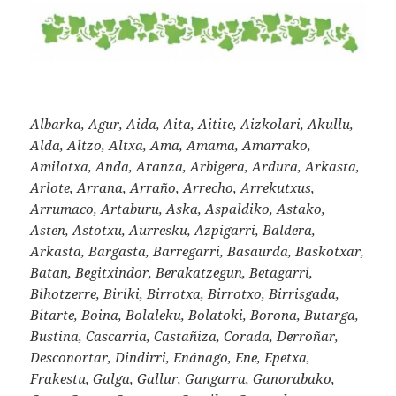
Albarka, Agur, Aida, Aita, Aitite, Aizkolari, Akullu,
Alda, Altzo, Altxa, Ama, Amama, Amarrako,
Amilotxa, Anda, Aranza, Arbigera, Ardura, Arkasta,
Arlote, Arrana, Arraño, Arrecho, Arrekutxus,
Arrumaco, Artaburu, Aska, Aspaldiko, Astako,
Asten, Astotxu, Aurresku, Azpigarri, Baldera,
Arkasta, Bargasta, Barregarri, Basaurda, Baskotxar,
Batan, Begitxindor, Berakatzegun, Betagarri,
Bihotzerre, Biriki, Birrotxa, Birrotxo, Birrisgada,
Bitarte, Boina, Bolaleku, Bolatoki, Borona, Butarga,
Bustina, Cascarria, Castañiza, Corada, Derroñar,
Desconortar, Dindirri, Enánago, Ene, Epetxa,
Frakestu, Galga, Gallur, Gangarra, Ganorabako,