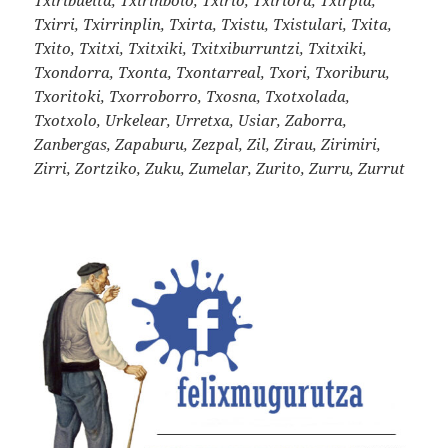
Txirri, Txirrinplin, Txirta, Txistu, Txistulari, Txita,
Txito, Txitxi, Txitxiki, Txitxiburruntzi, Txitxiki,
Txondorra, Txonta, Txontarreal, Txori, Txoriburu,
Txoritoki, Txorroborro, Txosna, Txotxolada,
Txotxolo, Urkelear, Urretxa, Usiar, Zaborra,
Zanbergas, Zapaburu, Zezpal, Zil, Zirau, Zirimiri,
Zirri, Zortziko, Zuku, Zumelar, Zurito, Zurru, Zurrut