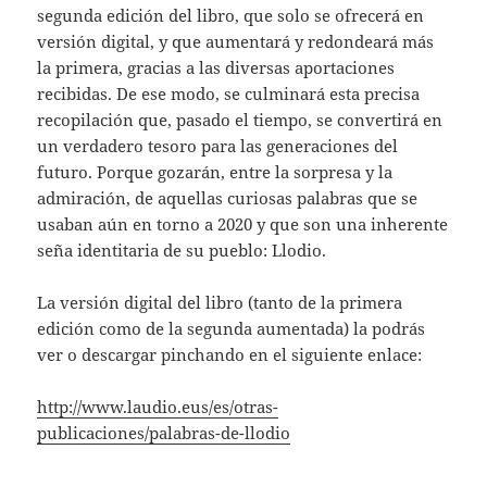
segunda edición del libro, que solo se ofrecerá en
versión digital, y que aumentará y redondeará más
la primera, gracias a las diversas aportaciones
recibidas. De ese modo, se culminará esta precisa
recopilación que, pasado el tiempo, se convertirá en
un verdadero tesoro para las generaciones del
futuro. Porque gozarán, entre la sorpresa y la
admiración, de aquellas curiosas palabras que se
usaban aún en torno a 2020 y que son una inherente
seña identitaria de su pueblo: Llodio.
La versión digital del libro (tanto de la primera
edición como de la segunda aumentada) la podrás
ver o descargar pinchando en el siguiente enlace:
http://www.laudio.eus/es/otras-
publicaciones/palabras-de-llodio