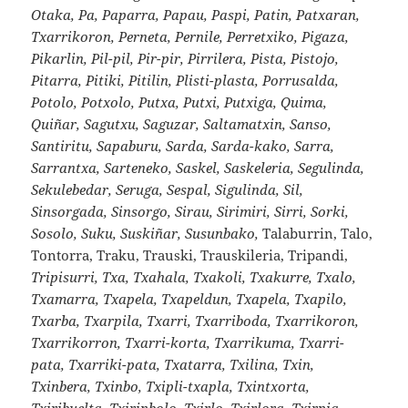
Otaka, Pa, Paparra, Papau, Paspi, Patin, Patxaran,
Txarrikoron, Perneta, Pernile, Perretxiko, Pigaza,
Pikarlin, Pil-pil, Pir-pir, Pirrilera, Pista, Pistojo,
Pitarra, Pitiki, Pitilin, Plisti-plasta, Porrusalda,
Potolo, Potxolo, Putxa, Putxi, Putxiga, Quima,
Quiñar, Sagutxu, Saguzar, Saltamatxin, Sanso,
Santiritu, Sapaburu, Sarda, Sarda-kako, Sarra,
Sarrantxa, Sarteneko, Saskel, Saskeleria, Segulinda,
Sekulebedar, Seruga, Sespal, Sigulinda, Sil,
Sinsorgada, Sinsorgo, Sirau, Sirimiri, Sirri, Sorki,
Sosolo, Suku, Suskiñar, Susunbako,
Talaburrin, Talo,
Tontorra, Traku, Trauski, Trauskileria, Tripandi,
Tripisurri, Txa, Txahala, Txakoli, Txakurre, Txalo,
Txamarra, Txapela, Txapeldun, Txapela, Txapilo,
Txarba, Txarpila, Txarri, Txarriboda, Txarrikoron,
Txarrikorron, Txarri-korta, Txarrikuma, Txarri-
pata, Txarriki-pata, Txatarra, Txilina, Txin,
Txinbera, Txinbo, Txipli-txapla, Txintxorta,
Txiribuelta, Txirinbolo, Txirlo, Txirlora, Txirpia,