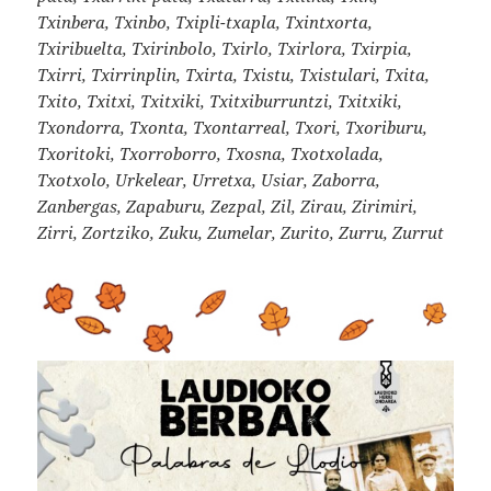
Txinbera, Txinbo, Txipli-txapla, Txintxorta,
Txiribuelta, Txirinbolo, Txirlo, Txirlora, Txirpia,
Txirri, Txirrinplin, Txirta, Txistu, Txistulari, Txita,
Txito, Txitxi, Txitxiki, Txitxiburruntzi, Txitxiki,
Txondorra, Txonta, Txontarreal, Txori, Txoriburu,
Txoritoki, Txorroborro, Txosna, Txotxolada,
Txotxolo, Urkelear, Urretxa, Usiar, Zaborra,
Zanbergas, Zapaburu, Zezpal, Zil, Zirau, Zirimiri,
Zirri, Zortziko, Zuku, Zumelar, Zurito, Zurru, Zurrut