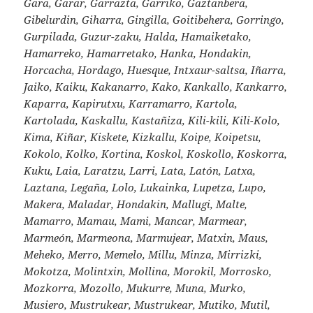
Gara, Garar, Garrazta, Garriko, Gaztanbera,
Gibelurdin, Giharra, Gingilla, Goitibehera, Gorringo,
Gurpilada, Guzur-zaku, Halda, Hamaiketako,
Hamarreko, Hamarretako, Hanka, Hondakin,
Horcacha, Hordago, Huesque, Intxaur-saltsa, Iñarra,
Jaiko, Kaiku, Kakanarro, Kako, Kankallo, Kankarro,
Kaparra, Kapirutxu, Karramarro, Kartola,
Kartolada, Kaskallu, Kastañiza, Kili-kili, Kili-Kolo,
Kima, Kiñar, Kiskete, Kizkallu, Koipe, Koipetsu,
Kokolo, Kolko, Kortina, Koskol, Koskollo, Koskorra,
Kuku, Laia, Laratzu, Larri, Lata, Latón, Latxa,
Laztana, Legaña, Lolo, Lukainka, Lupetza, Lupo,
Makera, Maladar, Hondakin, Mallugi, Malte,
Mamarro, Mamau, Mami, Mancar, Marmear,
Marmeón, Marmeona, Marmujear, Matxin, Maus,
Meheko, Merro, Memelo, Millu, Minza, Mirrizki,
Mokotza, Molintxin, Mollina, Morokil, Morrosko,
Mozkorra, Mozollo, Mukurre, Muna, Murko,
Musiero, Mustrukear, Mustrukear, Mutiko, Mutil,