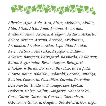
Albarka, Agur, Aida, Aita, Aitite, Aizkolari, Akullu,
Alda, Altzo, Altxa, Ama, Amama, Amarrako,
Amilotxa, Anda, Aranza, Arbigera, Ardura, Arkasta,
Arlote, Arrana, Arraño, Arrecho, Arrekutxus,
Arrumaco, Artaburu, Aska, Aspaldiko, Astako,
Asten, Astotxu, Aurresku, Azpigarri, Baldera,
Arkasta, Bargasta, Barregarri, Basaurda, Baskotxar,
Batan, Begitxindor, Berakatzegun, Betagarri,
Bihotzerre, Biriki, Birrotxa, Birrotxo, Birrisgada,
Bitarte, Boina, Bolaleku, Bolatoki, Borona, Butarga,
Bustina, Cascarria, Castañiza, Corada, Derroñar,
Desconortar, Dindirri, Enánago, Ene, Epetxa,
Frakestu, Galga, Gallur, Gangarra, Ganorabako,
Gara, Garar, Garrazta, Garriko, Gaztanbera,
Gibelurdin, Giharra, Gingilla, Goitibehera, Gorringo,