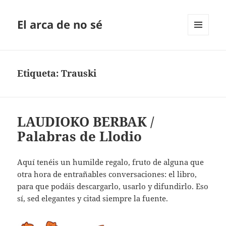
El arca de no sé
MENÚ
Y
WIDGETS
Etiqueta:
Trauski
LAUDIOKO BERBAK /
Palabras de Llodio
Aquí tenéis un humilde regalo, fruto de alguna que
otra hora de entrañables conversaciones: el libro,
para que podáis descargarlo, usarlo y difundirlo. Eso
sí, sed elegantes y citad siempre la fuente.