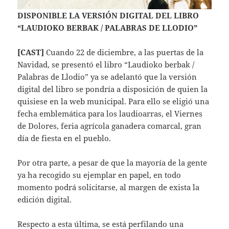
DISPONIBLE LA VERSIÓN DIGITAL DEL LIBRO
“LAUDIOKO BERBAK / PALABRAS DE LLODIO”
[CAST]
Cuando 22 de diciembre, a las puertas de la
Navidad, se presentó el libro “Laudioko berbak /
Palabras de Llodio” ya se adelantó que la versión
digital del libro se pondría a disposición de quien la
quisiese en la web municipal. Para ello se eligió una
fecha emblemática para los laudioarras, el Viernes
de Dolores, feria agrícola ganadera comarcal, gran
día de fiesta en el pueblo.
Por otra parte, a pesar de que la mayoría de la gente
ya ha recogido su ejemplar en papel, en todo
momento podrá solicitarse, al margen de exista la
edición digital.
Respecto a esta última, se está perfilando una