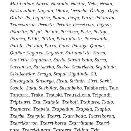
Mutilzahar, Narra, Nastado, Nastar, Neke, Neska,
Neskazahar, Nogada, Okotx, Orcacha, Órdago, Orpo,
Otaka, Pa, Paparra, Papau, Paspi, Patin, Patxaran,
Txarrikoron, Perneta, Pernile, Perretxiko, Pigaza,
Pikarlin, Pil-pil, Pir-pir, Pirrilera, Pista, Pistojo,
Pitarra, Pitiki, Pitilin, Plisti-plasta, Porrusalda,
Potolo, Potxolo, Putxa, Putxi, Putxiga, Quima,
Quiñar, Sagutxu, Saguzar, Saltamatxin, Sanso,
Santiritu, Sapaburu, Sarda, Sarda-kako, Sarra,
Sarrantxa, Sarteneko, Saskel, Saskeleria, Segulinda,
Sekulebedar, Seruga, Sespal, Sigulinda, Sil,
Sinsorgada, Sinsorgo, Sirau, Sirimiri, Sirri, Sorki,
Sosolo, Suku, Suskiñar, Susunbako,
Talaburrin, Talo,
Tontorra, Traku, Trauski, Trauskileria, Tripandi,
Tripisurri, Txa, Txahala, Txakoli, Txakurre, Txalo,
Txamarra, Txapela, Txapeldun, Txapela, Txapilo,
Txarba, Txarpila, Txarri, Txarriboda, Txarrikoron,
Txarrikorron, Txarri-korta, Txarrikuma, Txarri-
pata, Txarriki-pata, Txatarra, Txilina, Txin,