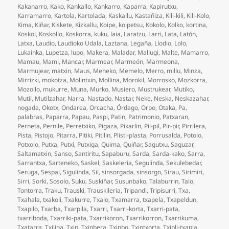
Kakanarro
,
Kako
,
Kankallo
,
Kankarro
,
Kaparra
,
Kapirutxu
,
Karramarro
,
Kartola
,
Kartolada
,
Kaskallu
,
Kastañiza
,
Kili-kili
,
Kili-Kolo
,
Kima
,
Kiñar
,
Kiskete
,
Kizkallu
,
Koipe
,
koipetsu
,
Kokolo
,
Kolko
,
kortina
,
Koskol
,
Koskollo
,
Koskorra
,
kuku
,
laia
,
Laratzu
,
Larri
,
Lata
,
Latón
,
Latxa
,
Laudio
,
Laudioko Udala
,
Laztana
,
Legaña
,
Llodio
,
Lolo
,
Lukainka
,
Lupetza
,
lupo
,
Makera
,
Maladar
,
Mallugi
,
Malte
,
Mamarro
,
Mamau
,
Mami
,
Mancar
,
Marmear
,
Marmeón
,
Marmeona
,
Marmujear
,
matxin
,
Maus
,
Meheko
,
Memelo
,
Merro
,
millu
,
Minza
,
Mirrizki
,
mokotza
,
Molintxin
,
Mollina
,
Morokil
,
Morrosko
,
Mozkorra
,
Mozollo
,
mukurre
,
Muna
,
Murko
,
Musiero
,
Mustrukear
,
Mutiko
,
Mutil
,
Mutilzahar
,
Narra
,
Nastado
,
Nastar
,
Neke
,
Neska
,
Neskazahar
,
nogada
,
Okotx
,
Ondarea
,
Orcacha
,
Órdago
,
Orpo
,
Otaka
,
Pa
,
palabras
,
Paparra
,
Papau
,
Paspi
,
Patin
,
Patrimonio
,
Patxaran
,
Perneta
,
Pernile
,
Perretxiko
,
Pigaza
,
Pikarlin
,
Pil-pil
,
Pir-pir
,
Pirrilera
,
Pista
,
Pistojo
,
Pitarra
,
Pitiki
,
Pitilin
,
Plisti-plasta
,
Porrusalda
,
Potolo
,
Potxolo
,
Putxa
,
Putxi
,
Putxiga
,
Quima
,
Quiñar
,
Sagutxu
,
Saguzar
,
Saltamatxin
,
Sanso
,
Santiritu
,
Sapaburu
,
Sarda
,
Sarda-kako
,
Sarra
,
Sarrantxa
,
Sarteneko
,
Saskel
,
Saskeleria
,
Segulinda
,
Sekulebedar
,
Seruga
,
Sespal
,
Sigulinda
,
Sil
,
sinsorgada
,
sinsorgo
,
Sirau
,
Sirimiri
,
Sirri
,
Sorki
,
Sosolo
,
Suku
,
Suskiñar
,
Susunbako
,
Talaburrin
,
Talo
,
Tontorra
,
Traku
,
Trauski
,
Trauskileria
,
Tripandi
,
Tripisurri
,
Txa
,
Txahala
,
txakoli
,
Txakurre
,
Txalo
,
Txamarra
,
txapela
,
Txapeldun
,
Txapilo
,
Txarba
,
Txarpila
,
Txarri
,
Txarri-korta
,
Txarri-pata
,
txarriboda
,
Txarriki-pata
,
Txarrikoron
,
Txarrikorron
,
Txarrikuma
,
Txatarra
,
Txilina
,
Txin
,
Txinbera
,
Txinbo
,
Txintxorta
,
Txipli-txapla
,