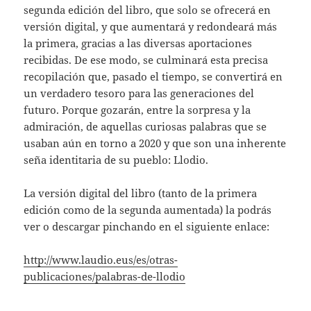
segunda edición del libro, que solo se ofrecerá en
versión digital, y que aumentará y redondeará más
la primera, gracias a las diversas aportaciones
recibidas. De ese modo, se culminará esta precisa
recopilación que, pasado el tiempo, se convertirá en
un verdadero tesoro para las generaciones del
futuro. Porque gozarán, entre la sorpresa y la
admiración, de aquellas curiosas palabras que se
usaban aún en torno a 2020 y que son una inherente
seña identitaria de su pueblo: Llodio.
La versión digital del libro (tanto de la primera
edición como de la segunda aumentada) la podrás
ver o descargar pinchando en el siguiente enlace:
http://www.laudio.eus/es/otras-
publicaciones/palabras-de-llodio