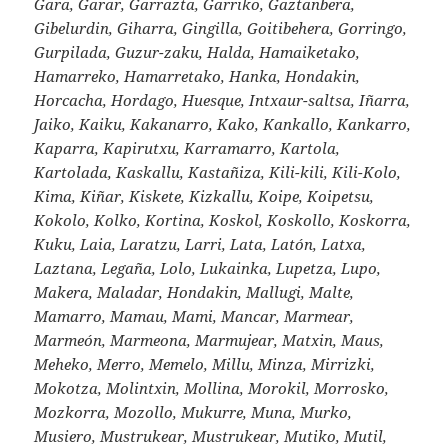
Gara, Garar, Garrazta, Garriko, Gaztanbera,
Gibelurdin, Giharra, Gingilla, Goitibehera, Gorringo,
Gurpilada, Guzur-zaku, Halda, Hamaiketako,
Hamarreko, Hamarretako, Hanka, Hondakin,
Horcacha, Hordago, Huesque, Intxaur-saltsa, Iñarra,
Jaiko, Kaiku, Kakanarro, Kako, Kankallo, Kankarro,
Kaparra, Kapirutxu, Karramarro, Kartola,
Kartolada, Kaskallu, Kastañiza, Kili-kili, Kili-Kolo,
Kima, Kiñar, Kiskete, Kizkallu, Koipe, Koipetsu,
Kokolo, Kolko, Kortina, Koskol, Koskollo, Koskorra,
Kuku, Laia, Laratzu, Larri, Lata, Latón, Latxa,
Laztana, Legaña, Lolo, Lukainka, Lupetza, Lupo,
Makera, Maladar, Hondakin, Mallugi, Malte,
Mamarro, Mamau, Mami, Mancar, Marmear,
Marmeón, Marmeona, Marmujear, Matxin, Maus,
Meheko, Merro, Memelo, Millu, Minza, Mirrizki,
Mokotza, Molintxin, Mollina, Morokil, Morrosko,
Mozkorra, Mozollo, Mukurre, Muna, Murko,
Musiero, Mustrukear, Mustrukear, Mutiko, Mutil,