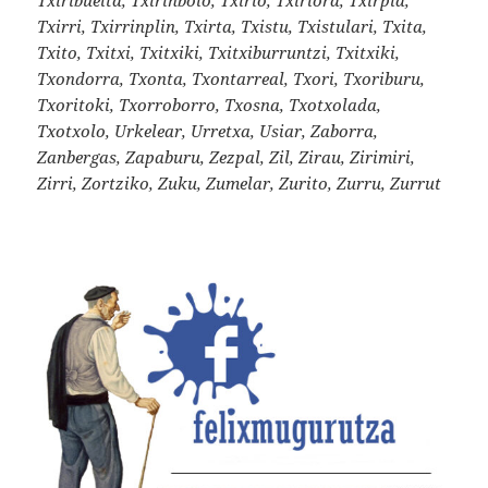
Txirri, Txirrinplin, Txirta, Txistu, Txistulari, Txita,
Txito, Txitxi, Txitxiki, Txitxiburruntzi, Txitxiki,
Txondorra, Txonta, Txontarreal, Txori, Txoriburu,
Txoritoki, Txorroborro, Txosna, Txotxolada,
Txotxolo, Urkelear, Urretxa, Usiar, Zaborra,
Zanbergas, Zapaburu, Zezpal, Zil, Zirau, Zirimiri,
Zirri, Zortziko, Zuku, Zumelar, Zurito, Zurru, Zurrut