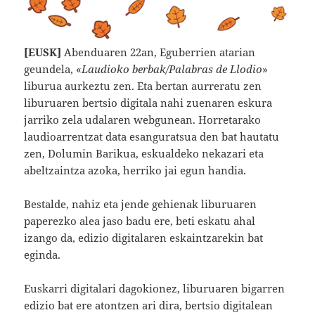
[EUSK]
Abenduaren 22an, Eguberrien atarian
geundela, «
Laudioko berbak/Palabras de Llodio
»
liburua aurkeztu zen. Eta bertan aurreratu zen
liburuaren bertsio digitala nahi zuenaren eskura
jarriko zela udalaren webgunean. Horretarako
laudioarrentzat data esanguratsua den bat hautatu
zen, Dolumin Barikua, eskualdeko nekazari eta
abeltzaintza azoka, herriko jai egun handia.
Bestalde, nahiz eta jende gehienak liburuaren
paperezko alea jaso badu ere, beti eskatu ahal
izango da, edizio digitalaren eskaintzarekin bat
eginda.
Euskarri digitalari dagokionez, liburuaren bigarren
edizio bat ere atontzen ari dira, bertsio digitalean