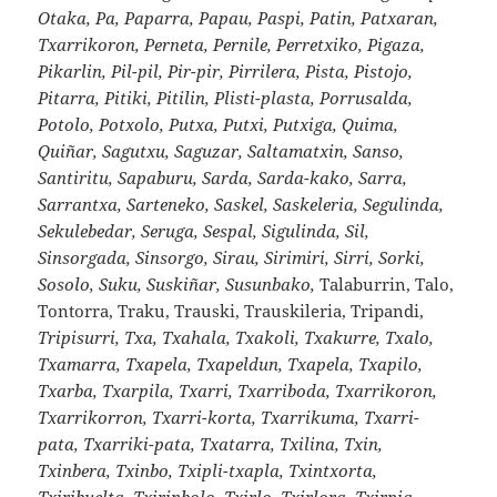
Otaka, Pa, Paparra, Papau, Paspi, Patin, Patxaran,
Txarrikoron, Perneta, Pernile, Perretxiko, Pigaza,
Pikarlin, Pil-pil, Pir-pir, Pirrilera, Pista, Pistojo,
Pitarra, Pitiki, Pitilin, Plisti-plasta, Porrusalda,
Potolo, Potxolo, Putxa, Putxi, Putxiga, Quima,
Quiñar, Sagutxu, Saguzar, Saltamatxin, Sanso,
Santiritu, Sapaburu, Sarda, Sarda-kako, Sarra,
Sarrantxa, Sarteneko, Saskel, Saskeleria, Segulinda,
Sekulebedar, Seruga, Sespal, Sigulinda, Sil,
Sinsorgada, Sinsorgo, Sirau, Sirimiri, Sirri, Sorki,
Sosolo, Suku, Suskiñar, Susunbako,
Talaburrin, Talo,
Tontorra, Traku, Trauski, Trauskileria, Tripandi,
Tripisurri, Txa, Txahala, Txakoli, Txakurre, Txalo,
Txamarra, Txapela, Txapeldun, Txapela, Txapilo,
Txarba, Txarpila, Txarri, Txarriboda, Txarrikoron,
Txarrikorron, Txarri-korta, Txarrikuma, Txarri-
pata, Txarriki-pata, Txatarra, Txilina, Txin,
Txinbera, Txinbo, Txipli-txapla, Txintxorta,
Txiribuelta, Txirinbolo, Txirlo, Txirlora, Txirpia,