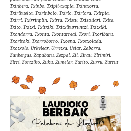
Txinbera, Txinbo, Txipli-txapla, Txintxorta,
Txiribuelta, Txirinbolo, Txirlo, Txirlora, Txirpia,
Txirri, Txirrinplin, Txirta, Txistu, Txistulari, Txita,
Txito, Txitxi, Txitxiki, Txitxiburruntzi, Txitxiki,
Txondorra, Txonta, Txontarreal, Txori, Txoriburu,
Txoritoki, Txorroborro, Txosna, Txotxolada,
Txotxolo, Urkelear, Urretxa, Usiar, Zaborra,
Zanbergas, Zapaburu, Zezpal, Zil, Zirau, Zirimiri,
Zirri, Zortziko, Zuku, Zumelar, Zurito, Zurru, Zurrut