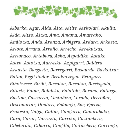
Albarka, Agur, Aida, Aita, Aitite, Aizkolari, Akullu,
Alda, Altzo, Altxa, Ama, Amama, Amarrako,
Amilotxa, Anda, Aranza, Arbigera, Ardura, Arkasta,
Arlote, Arrana, Arraño, Arrecho, Arrekutxus,
Arrumaco, Artaburu, Aska, Aspaldiko, Astako,
Asten, Astotxu, Aurresku, Azpigarri, Baldera,
Arkasta, Bargasta, Barregarri, Basaurda, Baskotxar,
Batan, Begitxindor, Berakatzegun, Betagarri,
Bihotzerre, Biriki, Birrotxa, Birrotxo, Birrisgada,
Bitarte, Boina, Bolaleku, Bolatoki, Borona, Butarga,
Bustina, Cascarria, Castañiza, Corada, Derroñar,
Desconortar, Dindirri, Enánago, Ene, Epetxa,
Frakestu, Galga, Gallur, Gangarra, Ganorabako,
Gara, Garar, Garrazta, Garriko, Gaztanbera,
Gibelurdin, Giharra, Gingilla, Goitibehera, Gorringo,