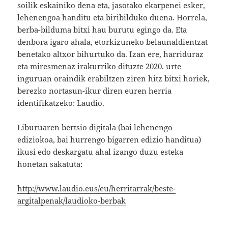
soilik eskainiko dena eta, jasotako ekarpenei esker,
lehenengoa handitu eta biribilduko duena. Horrela,
berba-bilduma bitxi hau burutu egingo da. Eta
denbora igaro ahala, etorkizuneko belaunaldientzat
benetako altxor bihurtuko da. Izan ere, harriduraz
eta miresmenaz irakurriko dituzte 2020. urte
inguruan oraindik erabiltzen ziren hitz bitxi horiek,
berezko nortasun-ikur diren euren herria
identifikatzeko: Laudio.
Liburuaren bertsio digitala (bai lehenengo
ediziokoa, bai hurrengo bigarren edizio handitua)
ikusi edo deskargatu ahal izango duzu esteka
honetan sakatuta:
http://www.laudio.eus/eu/herritarrak/beste-
argitalpenak/laudioko-berbak