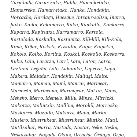
Gurpilada, Guzur-zaku, Halda, Hamaiketako,
Hamarreko, Hamarretako, Hanka, Hondakin,
Horcacha, Hordago, Huesque, Intxaur-saltsa, Iñarra,
Jaiko, Kaiku, Kakanarro, Kako, Kankallo, Kankarro,
Kaparra, Kapirutxu, Karramarro, Kartola,
Kartolada, Kaskallu, Kastañiza, Kili-kili, Kili-Kolo,
Kima, Kiñar, Kiskete, Kizkallu, Koipe, Koipetsu,
Kokolo, Kolko, Kortina, Koskol, Koskollo, Koskorra,
Kuku, Laia, Laratzu, Larri, Lata, Latón, Latxa,
Laztana, Legaña, Lolo, Lukainka, Lupetza, Lupo,
Makera, Maladar, Hondakin, Mallugi, Malte,
Mamarro, Mamau, Mami, Mancar, Marmear,
Marmeón, Marmeona, Marmujear, Matxin, Maus,
Meheko, Merro, Memelo, Millu, Minza, Mirrizki,
Mokotza, Molintxin, Mollina, Morokil, Morrosko,
Mozkorra, Mozollo, Mukurre, Muna, Murko,
Musiero, Mustrukear, Mustrukear, Mutiko, Mutil,
Mutilzahar, Narra, Nastado, Nastar, Neke, Neska,
Neskazahar, Nogada, Okotx, Orcacha, Órdago, Orpo,