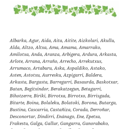
Albarka, Agur, Aida, Aita, Aitite, Aizkolari, Akullu,
Alda, Altzo, Altxa, Ama, Amama, Amarrako,
Amilotxa, Anda, Aranza, Arbigera, Ardura, Arkasta,
Arlote, Arrana, Arraño, Arrecho, Arrekutxus,
Arrumaco, Artaburu, Aska, Aspaldiko, Astako,
Asten, Astotxu, Aurresku, Azpigarri, Baldera,
Arkasta, Bargasta, Barregarri, Basaurda, Baskotxar,
Batan, Begitxindor, Berakatzegun, Betagarri,
Bihotzerre, Biriki, Birrotxa, Birrotxo, Birrisgada,
Bitarte, Boina, Bolaleku, Bolatoki, Borona, Butarga,
Bustina, Cascarria, Castañiza, Corada, Derroñar,
Desconortar, Dindirri, Enánago, Ene, Epetxa,
Frakestu, Galga, Gallur, Gangarra, Ganorabako,