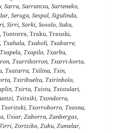
, Sarra, Sarrantxa, Sarteneko,
dar, Seruga, Sespal, Sigulinda,
i, Sirri, Sorki, Sosolo, Suku,
, Tontorra, Traku, Trauski,
a, Txahala, Txakoli, Txakurre,
Txapela, Txapilo, Txarba,
ron, Txarrikorron, Txarri-korta,
, Txatarra, Txilina, Txin,
orta, Txiribuelta, Txirinbolo,
nplin, Txirta, Txistu, Txistulari,
runtzi, Txitxiki, Txondorra,
 Txoritoki, Txorroborro, Txosna,
xa, Usiar, Zaborra, Zanbergas,
 Zirri, Zortziko, Zuku, Zumelar,