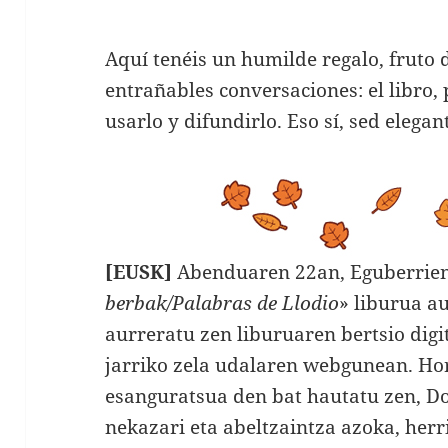
Aquí tenéis un humilde regalo, fruto 
entrañables conversaciones: el libro,
usarlo y difundirlo. Eso sí, sed elegan
[EUSK]
Abenduaren 22an, Eguberrien 
berbak/Palabras de Llodio
» liburua a
aurreratu zen liburuaren bertsio dig
jarriko zela udalaren webgunean. Ho
esanguratsua den bat hautatu zen, D
nekazari eta abeltzaintza azoka, herr