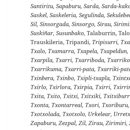
Santiritu, Sapaburu, Sarda, Sarda-kako
Saskel, Saskeleria, Segulinda, Sekulebe
Sil, Sinsorgada, Sinsorgo, Sirau, Sirimir
Suskiñar, Susunbako,
Talaburrin, Talo
Trauskileria, Tripandi,
Tripisurri, Tx
Txalo, Txamarra, Txapela, Txapeldun, 
Txarpila, Txarri, Txarriboda, Txarriko
Txarrikuma, Txarri-pata, Txarriki-pata
Txinbera, Txinbo, Txipli-txapla, Txintx
Txirlo, Txirlora, Txirpia, Txirri, Txirri
Txita, Txito, Txitxi, Txitxiki, Txitxibur
Txonta, Txontarreal, Txori, Txoriburu,
Txotxolada, Txotxolo, Urkelear, Urret
Zapaburu, Zezpal, Zil, Zirau, Zirimiri,