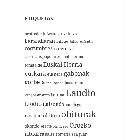
ETIQUETAS
aratusteak
Arrue
artzaintza
barandiaran
bilbao
bilbo
cofradia
costumbres
creencias
creencias populares
ermu
ermita
Euskal Herria
ermualde
gabonak
euskara
euskera
gorbeia
jose arrue
inauteriak
Laudio
kortina
kanporamartxo
Llodio
Luiaondo
mitología
ohiturak
ohitura
navidad
Orozko
okondo
olarte
olentzero
ritual
rituales
romería
san juan