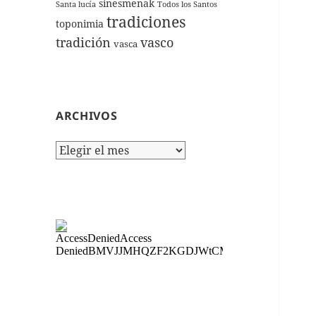
sinesmenak
Santa lucía
Todos los Santos
tradiciones
toponimia
tradición
vasco
vasca
ARCHIVOS
Archivos