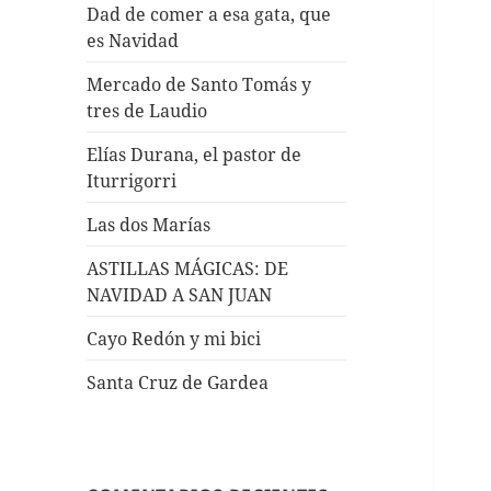
Dad de comer a esa gata, que
es Navidad
Mercado de Santo Tomás y
tres de Laudio
Elías Durana, el pastor de
Iturrigorri
Las dos Marías
ASTILLAS MÁGICAS: DE
NAVIDAD A SAN JUAN
Cayo Redón y mi bici
Santa Cruz de Gardea