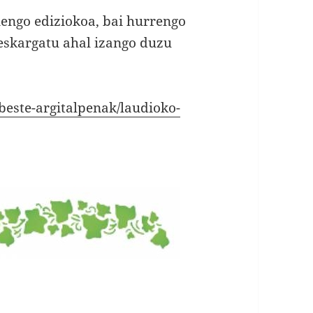
nengo ediziokoa, bai hurrengo
deskargatu ahal izango duzu
beste-argitalpenak/laudioko-