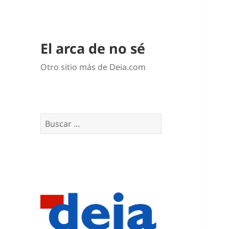
El arca de no sé
Otro sitio más de Deia.com
Buscar: