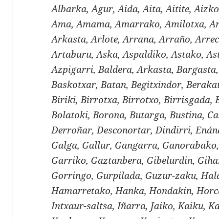
Albarka, Agur, Aida, Aita, Aitite, Aizko
Ama, Amama, Amarrako, Amilotxa, And
Arkasta, Arlote, Arrana, Arraño, Arre
Artaburu, Aska, Aspaldiko, Astako, As
Azpigarri, Baldera, Arkasta, Bargasta
Baskotxar, Batan, Begitxindor, Berakat
Biriki, Birrotxa, Birrotxo, Birrisgada, 
Bolatoki, Borona, Butarga, Bustina, Ca
Derroñar, Desconortar, Dindirri, Enán
Galga, Gallur, Gangarra, Ganorabako,
Garriko, Gaztanbera, Gibelurdin, Gihar
Gorringo, Gurpilada, Guzur-zaku, Ha
Hamarretako, Hanka, Hondakin, Horc
Intxaur-saltsa, Iñarra, Jaiko, Kaiku, 