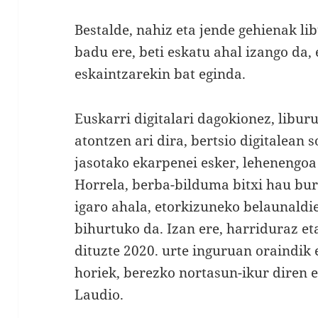
Bestalde, nahiz eta jende gehienak l
badu ere, beti eskatu ahal izango da, 
eskaintzarekin bat eginda.
Euskarri digitalari dagokionez, libur
atontzen ari dira, bertsio digitalean s
jasotako ekarpenei esker, lehenengoa
Horrela, berba-bilduma bitxi hau bur
igaro ahala, etorkizuneko belaunaldi
bihurtuko da. Izan ere, harriduraz e
dituzte 2020. urte inguruan oraindik e
horiek, berezko nortasun-ikur diren e
Laudio.