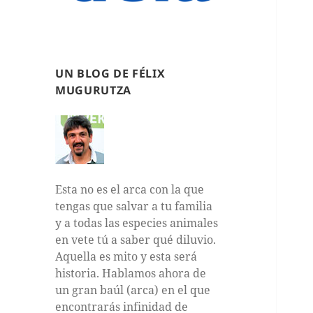
UN BLOG DE FÉLIX
MUGURUTZA
Esta no es el arca con la que
tengas que salvar a tu familia
y a todas las especies animales
en vete tú a saber qué diluvio.
Aquella es mito y esta será
historia. Hablamos ahora de
un gran baúl (arca) en el que
encontrarás infinidad de