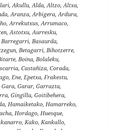
lari, Akullu, Alda, Altzo, Altxa,
a, Aranza, Arbigera, Ardura,
cho, Arrekutxus, Arrumaco,
ten, Astotxu, Aurresku,
, Barregarri, Basaurda,
zegun, Betagarri, Bihotzerre,
Bitarte, Boina, Bolaleku,
scarria, Castañiza, Corada,
ago, Ene, Epetxa, Frakestu,
 Gara, Garar, Garrazta,
ra, Gingilla, Goitibehera,
lda, Hamaiketako, Hamarreko,
acha, Hordago, Huesque,
Kakanarro, Kako, Kankallo,