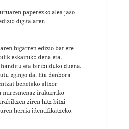
iburuaren paperezko alea jaso
edizio digitalaren
uaren bigarren edizio bat ere
oilik eskainiko dena eta,
 handitu eta biribilduko duena.
utu egingo da. Eta denbora
entzat benetako altxor
ta miresmenaz irakurriko
rabiltzen ziren hitz bitxi
uren herria identifikatzeko: