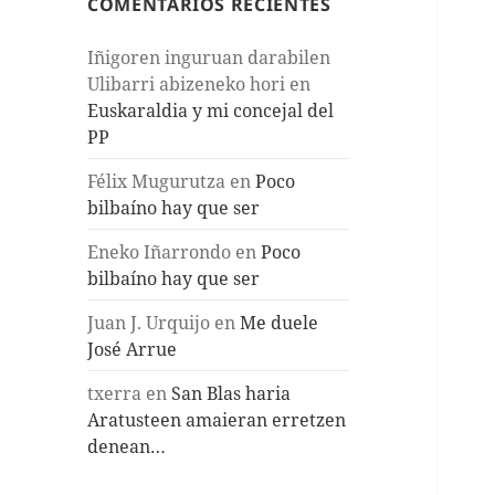
COMENTARIOS RECIENTES
Iñigoren inguruan darabilen
Ulibarri abizeneko hori
en
Euskaraldia y mi concejal del
PP
Félix Mugurutza
en
Poco
bilbaíno hay que ser
Eneko Iñarrondo
en
Poco
bilbaíno hay que ser
Juan J. Urquijo
en
Me duele
José Arrue
txerra
en
San Blas haria
Aratusteen amaieran erretzen
denean…