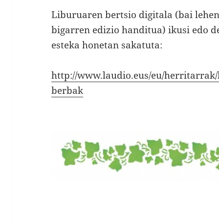
Liburuaren bertsio digitala (bai lehe
bigarren edizio handitua) ikusi edo 
esteka honetan sakatuta:
http://www.laudio.eus/eu/herritarrak/
berbak