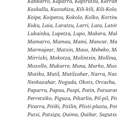
Kankarro, Kaparra, Kapirutxu, Karram
Kaskallu, Kastañiza, Kili-kili, Kili-Kol
Koipe, Koipetsu, Kokolo, Kolko, Kortin
Kuku, Laia, Laratzu, Larri, Lata, Lató
Lukainka, Lupetza, Lupo, Makera, Mal
Mamarro, Mamau, Mami, Mancar, Ma
Marmujear, Matxin, Maus, Meheko, Me
Mirrizki, Mokotza, Molintxin, Mollin
Mozollo, Mukurre, Muna, Murko, Musi
Mutiko, Mutil, Mutilzahar, Narra, Nas
Neskazahar, Nogada, Okotx, Orcacha, 
Paparra, Papau, Paspi, Patin, Patxaran
Perretxiko, Pigaza, Pikarlin, Pil-pil, Pir
Pitarra, Pitiki, Pitilin, Plisti-plasta, 
Putxi, Putxiga, Quima, Quiñar, Sagutxu