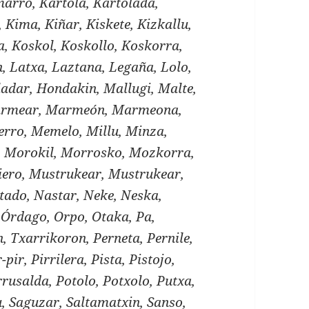
arro, Kartola, Kartolada,
o, Kima, Kiñar, Kiskete, Kizkallu,
a, Koskol, Koskollo, Koskorra,
n, Latxa, Laztana, Legaña, Lolo,
adar, Hondakin, Mallugi, Malte,
rmear, Marmeón, Marmeona,
rro, Memelo, Millu, Minza,
a, Morokil, Morrosko, Mozkorra,
ero, Mustrukear, Mustrukear,
tado, Nastar, Neke, Neska,
Órdago, Orpo, Otaka, Pa,
, Txarrikoron, Perneta, Pernile,
-pir, Pirrilera, Pista, Pistojo,
Porrusalda, Potolo, Potxolo, Putxa,
, Saguzar, Saltamatxin, Sanso,