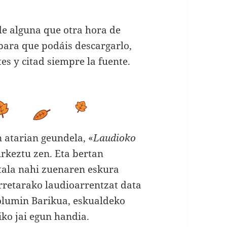
de alguna que otra hora de
 para que podáis descargarlo,
tes y citad siempre la fuente.
atarian geundela, «
Laudioko
urkeztu zen. Eta bertan
itala nahi zuenaren eskura
rretarako laudioarrentzat data
olumin Barikua, eskualdeko
iko jai egun handia.