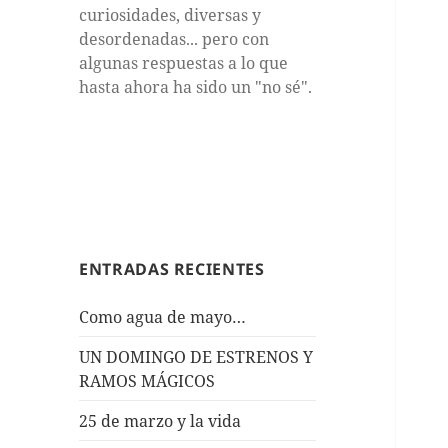
curiosidades, diversas y
desordenadas... pero con
algunas respuestas a lo que
hasta ahora ha sido un "no sé".
ENTRADAS RECIENTES
Como agua de mayo…
UN DOMINGO DE ESTRENOS Y
RAMOS MÁGICOS
25 de marzo y la vida