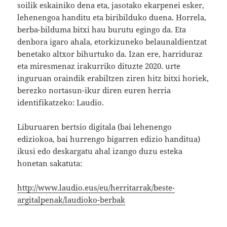
soilik eskainiko dena eta, jasotako ekarpenei esker,
lehenengoa handitu eta biribilduko duena. Horrela,
berba-bilduma bitxi hau burutu egingo da. Eta
denbora igaro ahala, etorkizuneko belaunaldientzat
benetako altxor bihurtuko da. Izan ere, harriduraz
eta miresmenaz irakurriko dituzte 2020. urte
inguruan oraindik erabiltzen ziren hitz bitxi horiek,
berezko nortasun-ikur diren euren herria
identifikatzeko: Laudio.
Liburuaren bertsio digitala (bai lehenengo
ediziokoa, bai hurrengo bigarren edizio handitua)
ikusi edo deskargatu ahal izango duzu esteka
honetan sakatuta:
http://www.laudio.eus/eu/herritarrak/beste-
argitalpenak/laudioko-berbak