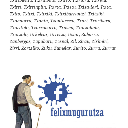
Txirri, Txirrinplin, Txirta, Txistu, Txistulari, Txita,
Txito, Txitxi, Txitxiki, Txitxiburruntzi, Txitxiki,
Txondorra, Txonta, Txontarreal, Txori, Txoriburu,
Txoritoki, Txorroborro, Txosna, Txotxolada,
Txotxolo, Urkelear, Urretxa, Usiar, Zaborra,
Zanbergas, Zapaburu, Zezpal, Zil, Zirau, Zirimiri,
Zirri, Zortziko, Zuku, Zumelar, Zurito, Zurru, Zurrut