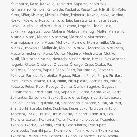
Kakanarro
,
Kako
,
Kankallo
,
Kankarro
,
Kaparra
,
Kapirutxu
,
Karramarro
,
Kartola
,
Kartolada
,
Kaskallu
,
Kastañiza
,
Kili-kili
,
Kili-Kolo
,
Kima
,
Kiñar
,
Kiskete
,
Kizkallu
,
Koipe
,
koipetsu
,
Kokolo
,
Kolko
,
kortina
,
Koskol
,
Koskollo
,
Koskorra
,
kuku
,
laia
,
Laratzu
,
Larri
,
Lata
,
Latón
,
Latxa
,
Laudio
,
Laudioko Udala
,
Laztana
,
Legaña
,
Llodio
,
Lolo
,
Lukainka
,
Lupetza
,
lupo
,
Makera
,
Maladar
,
Mallugi
,
Malte
,
Mamarro
,
Mamau
,
Mami
,
Mancar
,
Marmear
,
Marmeón
,
Marmeona
,
Marmujear
,
matxin
,
Maus
,
Meheko
,
Memelo
,
Merro
,
millu
,
Minza
,
Mirrizki
,
mokotza
,
Molintxin
,
Mollina
,
Morokil
,
Morrosko
,
Mozkorra
,
Mozollo
,
mukurre
,
Muna
,
Murko
,
Musiero
,
Mustrukear
,
Mutiko
,
Mutil
,
Mutilzahar
,
Narra
,
Nastado
,
Nastar
,
Neke
,
Neska
,
Neskazahar
,
nogada
,
Okotx
,
Ondarea
,
Orcacha
,
Órdago
,
Orpo
,
Otaka
,
Pa
,
palabras
,
Paparra
,
Papau
,
Paspi
,
Patin
,
Patrimonio
,
Patxaran
,
Perneta
,
Pernile
,
Perretxiko
,
Pigaza
,
Pikarlin
,
Pil-pil
,
Pir-pir
,
Pirrilera
,
Pista
,
Pistojo
,
Pitarra
,
Pitiki
,
Pitilin
,
Plisti-plasta
,
Porrusalda
,
Potolo
,
Potxolo
,
Putxa
,
Putxi
,
Putxiga
,
Quima
,
Quiñar
,
Sagutxu
,
Saguzar
,
Saltamatxin
,
Sanso
,
Santiritu
,
Sapaburu
,
Sarda
,
Sarda-kako
,
Sarra
,
Sarrantxa
,
Sarteneko
,
Saskel
,
Saskeleria
,
Segulinda
,
Sekulebedar
,
Seruga
,
Sespal
,
Sigulinda
,
Sil
,
sinsorgada
,
sinsorgo
,
Sirau
,
Sirimiri
,
Sirri
,
Sorki
,
Sosolo
,
Suku
,
Suskiñar
,
Susunbako
,
Talaburrin
,
Talo
,
Tontorra
,
Traku
,
Trauski
,
Trauskileria
,
Tripandi
,
Tripisurri
,
Txa
,
Txahala
,
txakoli
,
Txakurre
,
Txalo
,
Txamarra
,
txapela
,
Txapeldun
,
Txapilo
,
Txarba
,
Txarpila
,
Txarri
,
Txarri-korta
,
Txarri-pata
,
txarriboda
,
Txarriki-pata
,
Txarrikoron
,
Txarrikorron
,
Txarrikuma
,
Txatarra
,
Txilina
,
Txin
,
Txinbera
,
Txinbo
,
Txintxorta
,
Txipli-txapla
,