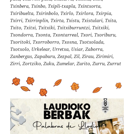
Txinbera, Txinbo, Txipli-txapla, Txintxorta,
Txiribuelta, Txirinbolo, Txirlo, Txirlora, Txirpia,
Txirri, Txirrinplin, Txirta, Txistu, Txistulari, Txita,
Txito, Txitxi, Txitxiki, Txitxiburruntzi, Txitxiki,
Txondorra, Txonta, Txontarreal, Txori, Txoriburu,
Txoritoki, Txorroborro, Txosna, Txotxolada,
Txotxolo, Urkelear, Urretxa, Usiar, Zaborra,
Zanbergas, Zapaburu, Zezpal, Zil, Zirau, Zirimiri,
Zirri, Zortziko, Zuku, Zumelar, Zurito, Zurru, Zurrut