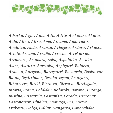
Albarka, Agur, Aida, Aita, Aitite, Aizkolari, Akullu,
Alda, Altzo, Altxa, Ama, Amama, Amarrako,
Amilotxa, Anda, Aranza, Arbigera, Ardura, Arkasta,
Arlote, Arrana, Arraño, Arrecho, Arrekutxus,
Arrumaco, Artaburu, Aska, Aspaldiko, Astako,
Asten, Astotxu, Aurresku, Azpigarri, Baldera,
Arkasta, Bargasta, Barregarri, Basaurda, Baskotxar,
Batan, Begitxindor, Berakatzegun, Betagarri,
Bihotzerre, Biriki, Birrotxa, Birrotxo, Birrisgada,
Bitarte, Boina, Bolaleku, Bolatoki, Borona, Butarga,
Bustina, Cascarria, Castañiza, Corada, Derroñar,
Desconortar, Dindirri, Enánago, Ene, Epetxa,
Frakestu, Galga, Gallur, Gangarra, Ganorabako,