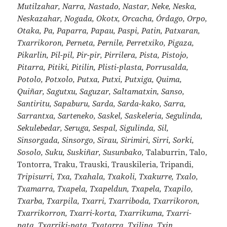
Mutilzahar, Narra, Nastado, Nastar, Neke, Neska,
Neskazahar, Nogada, Okotx, Orcacha, Órdago, Orpo,
Otaka, Pa, Paparra, Papau, Paspi, Patin, Patxaran,
Txarrikoron, Perneta, Pernile, Perretxiko, Pigaza,
Pikarlin, Pil-pil, Pir-pir, Pirrilera, Pista, Pistojo,
Pitarra, Pitiki, Pitilin, Plisti-plasta, Porrusalda,
Potolo, Potxolo, Putxa, Putxi, Putxiga, Quima,
Quiñar, Sagutxu, Saguzar, Saltamatxin, Sanso,
Santiritu, Sapaburu, Sarda, Sarda-kako, Sarra,
Sarrantxa, Sarteneko, Saskel, Saskeleria, Segulinda,
Sekulebedar, Seruga, Sespal, Sigulinda, Sil,
Sinsorgada, Sinsorgo, Sirau, Sirimiri, Sirri, Sorki,
Sosolo, Suku, Suskiñar, Susunbako,
Talaburrin, Talo,
Tontorra, Traku, Trauski, Trauskileria, Tripandi,
Tripisurri, Txa, Txahala, Txakoli, Txakurre, Txalo,
Txamarra, Txapela, Txapeldun, Txapela, Txapilo,
Txarba, Txarpila, Txarri, Txarriboda, Txarrikoron,
Txarrikorron, Txarri-korta, Txarrikuma, Txarri-
pata, Txarriki-pata, Txatarra, Txilina, Txin,