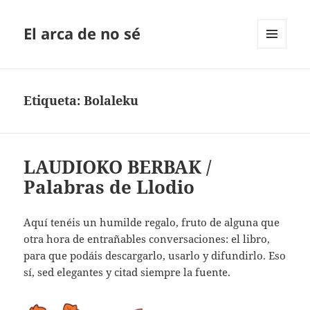
El arca de no sé
MENÚ
Y
WIDGETS
Etiqueta:
Bolaleku
LAUDIOKO BERBAK /
Palabras de Llodio
Aquí tenéis un humilde regalo, fruto de alguna que
otra hora de entrañables conversaciones: el libro,
para que podáis descargarlo, usarlo y difundirlo. Eso
sí, sed elegantes y citad siempre la fuente.