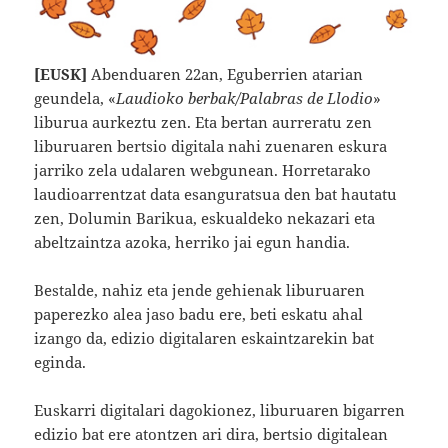
[EUSK]
Abenduaren 22an, Eguberrien atarian
geundela, «
Laudioko berbak/Palabras de Llodio
»
liburua aurkeztu zen. Eta bertan aurreratu zen
liburuaren bertsio digitala nahi zuenaren eskura
jarriko zela udalaren webgunean. Horretarako
laudioarrentzat data esanguratsua den bat hautatu
zen, Dolumin Barikua, eskualdeko nekazari eta
abeltzaintza azoka, herriko jai egun handia.
Bestalde, nahiz eta jende gehienak liburuaren
paperezko alea jaso badu ere, beti eskatu ahal
izango da, edizio digitalaren eskaintzarekin bat
eginda.
Euskarri digitalari dagokionez, liburuaren bigarren
edizio bat ere atontzen ari dira, bertsio digitalean