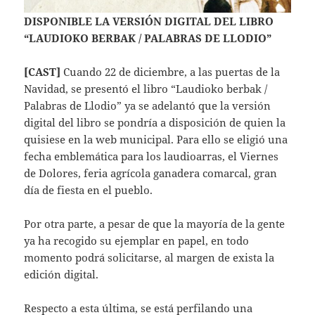
DISPONIBLE LA VERSIÓN DIGITAL DEL LIBRO
“LAUDIOKO BERBAK / PALABRAS DE LLODIO”
[CAST]
Cuando 22 de diciembre, a las puertas de la
Navidad, se presentó el libro “Laudioko berbak /
Palabras de Llodio” ya se adelantó que la versión
digital del libro se pondría a disposición de quien la
quisiese en la web municipal. Para ello se eligió una
fecha emblemática para los laudioarras, el Viernes
de Dolores, feria agrícola ganadera comarcal, gran
día de fiesta en el pueblo.
Por otra parte, a pesar de que la mayoría de la gente
ya ha recogido su ejemplar en papel, en todo
momento podrá solicitarse, al margen de exista la
edición digital.
Respecto a esta última, se está perfilando una