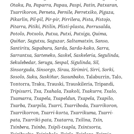
Otaka, Pa, Paparra, Papau, Paspi, Patin, Patxaran,
Txarrikoron, Perneta, Pernile, Perretxiko, Pigaza,
Pikarlin, Pil-pil, Pir-pir, Pirrilera, Pista, Pistojo,
Pitarra, Pitiki, Pitilin, Plisti-plasta, Porrusalda,
Potolo, Potxolo, Putxa, Putxi, Putxiga, Quima,
Quiñar, Sagutxu, Saguzar, Saltamatxin, Sanso,
Santiritu, Sapaburu, Sarda, Sarda-kako, Sarra,
Sarrantxa, Sarteneko, Saskel, Saskeleria, Segulinda,
Sekulebedar, Seruga, Sespal, Sigulinda, Sil,
Sinsorgada, Sinsorgo, Sirau, Sirimiri, Sirri, Sorki,
Sosolo, Suku, Suskiñar, Susunbako,
Talaburrin, Talo,
Tontorra, Traku, Trauski, Trauskileria, Tripandi,
Tripisurri, Txa, Txahala, Txakoli, Txakurre, Txalo,
Txamarra, Txapela, Txapeldun, Txapela, Txapilo,
Txarba, Txarpila, Txarri, Txarriboda, Txarrikoron,
Txarrikorron, Txarri-korta, Txarrikuma, Txarri-
pata, Txarriki-pata, Txatarra, Txilina, Txin,
Txinbera, Txinbo, Txipli-txapla, Txintxorta,
Txiribuelta, Txirinbolo, Txirlo, Txirlora, Txirpia,