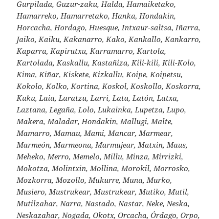
Gurpilada, Guzur-zaku, Halda, Hamaiketako,
Hamarreko, Hamarretako, Hanka, Hondakin,
Horcacha, Hordago, Huesque, Intxaur-saltsa, Iñarra,
Jaiko, Kaiku, Kakanarro, Kako, Kankallo, Kankarro,
Kaparra, Kapirutxu, Karramarro, Kartola,
Kartolada, Kaskallu, Kastañiza, Kili-kili, Kili-Kolo,
Kima, Kiñar, Kiskete, Kizkallu, Koipe, Koipetsu,
Kokolo, Kolko, Kortina, Koskol, Koskollo, Koskorra,
Kuku, Laia, Laratzu, Larri, Lata, Latón, Latxa,
Laztana, Legaña, Lolo, Lukainka, Lupetza, Lupo,
Makera, Maladar, Hondakin, Mallugi, Malte,
Mamarro, Mamau, Mami, Mancar, Marmear,
Marmeón, Marmeona, Marmujear, Matxin, Maus,
Meheko, Merro, Memelo, Millu, Minza, Mirrizki,
Mokotza, Molintxin, Mollina, Morokil, Morrosko,
Mozkorra, Mozollo, Mukurre, Muna, Murko,
Musiero, Mustrukear, Mustrukear, Mutiko, Mutil,
Mutilzahar, Narra, Nastado, Nastar, Neke, Neska,
Neskazahar, Nogada, Okotx, Orcacha, Órdago, Orpo,