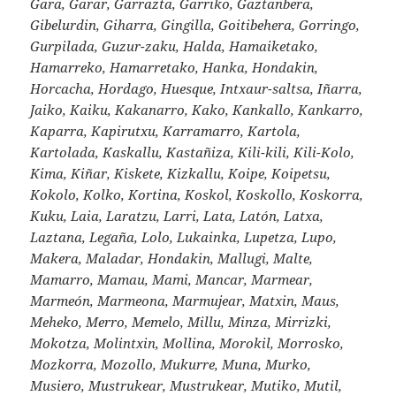
Gara, Garar, Garrazta, Garriko, Gaztanbera,
Gibelurdin, Giharra, Gingilla, Goitibehera, Gorringo,
Gurpilada, Guzur-zaku, Halda, Hamaiketako,
Hamarreko, Hamarretako, Hanka, Hondakin,
Horcacha, Hordago, Huesque, Intxaur-saltsa, Iñarra,
Jaiko, Kaiku, Kakanarro, Kako, Kankallo, Kankarro,
Kaparra, Kapirutxu, Karramarro, Kartola,
Kartolada, Kaskallu, Kastañiza, Kili-kili, Kili-Kolo,
Kima, Kiñar, Kiskete, Kizkallu, Koipe, Koipetsu,
Kokolo, Kolko, Kortina, Koskol, Koskollo, Koskorra,
Kuku, Laia, Laratzu, Larri, Lata, Latón, Latxa,
Laztana, Legaña, Lolo, Lukainka, Lupetza, Lupo,
Makera, Maladar, Hondakin, Mallugi, Malte,
Mamarro, Mamau, Mami, Mancar, Marmear,
Marmeón, Marmeona, Marmujear, Matxin, Maus,
Meheko, Merro, Memelo, Millu, Minza, Mirrizki,
Mokotza, Molintxin, Mollina, Morokil, Morrosko,
Mozkorra, Mozollo, Mukurre, Muna, Murko,
Musiero, Mustrukear, Mustrukear, Mutiko, Mutil,