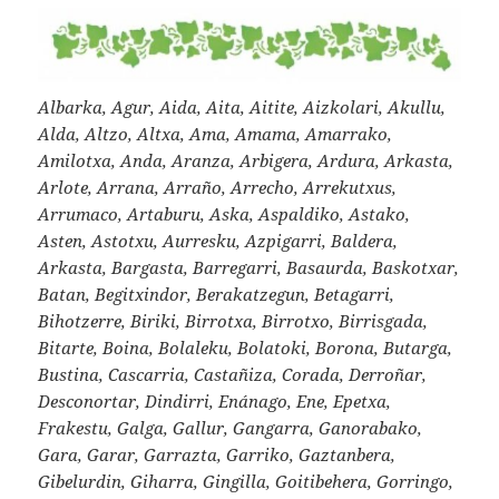
Albarka, Agur, Aida, Aita, Aitite, Aizkolari, Akullu,
Alda, Altzo, Altxa, Ama, Amama, Amarrako,
Amilotxa, Anda, Aranza, Arbigera, Ardura, Arkasta,
Arlote, Arrana, Arraño, Arrecho, Arrekutxus,
Arrumaco, Artaburu, Aska, Aspaldiko, Astako,
Asten, Astotxu, Aurresku, Azpigarri, Baldera,
Arkasta, Bargasta, Barregarri, Basaurda, Baskotxar,
Batan, Begitxindor, Berakatzegun, Betagarri,
Bihotzerre, Biriki, Birrotxa, Birrotxo, Birrisgada,
Bitarte, Boina, Bolaleku, Bolatoki, Borona, Butarga,
Bustina, Cascarria, Castañiza, Corada, Derroñar,
Desconortar, Dindirri, Enánago, Ene, Epetxa,
Frakestu, Galga, Gallur, Gangarra, Ganorabako,
Gara, Garar, Garrazta, Garriko, Gaztanbera,
Gibelurdin, Giharra, Gingilla, Goitibehera, Gorringo,