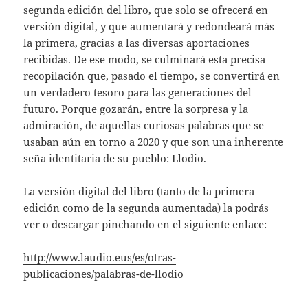
segunda edición del libro, que solo se ofrecerá en
versión digital, y que aumentará y redondeará más
la primera, gracias a las diversas aportaciones
recibidas. De ese modo, se culminará esta precisa
recopilación que, pasado el tiempo, se convertirá en
un verdadero tesoro para las generaciones del
futuro. Porque gozarán, entre la sorpresa y la
admiración, de aquellas curiosas palabras que se
usaban aún en torno a 2020 y que son una inherente
seña identitaria de su pueblo: Llodio.
La versión digital del libro (tanto de la primera
edición como de la segunda aumentada) la podrás
ver o descargar pinchando en el siguiente enlace:
http://www.laudio.eus/es/otras-
publicaciones/palabras-de-llodio